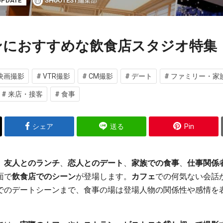
 UPDATE
SHOOTEST編集部
ンにおすすめな飲食店スタジオ特集
 映画撮影
# VTR撮影
# CM撮影
# デート
# ファミリー・家
# 来店・接客
# 食事
シェア
送る
Pin
、
友人とのランチ
、
恋人とのデート
、
家族での食事
、
仕事関係
面で
飲食店でのシーン
が登場します。
カフェ
での何気ない会話
でのデートシーンまで、食事の場は登場人物の関係性や感情を