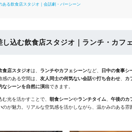
のある飲食店スタジオ｜会話劇・バーシーン
差し込む飲食店スタジオ｜ランチ・カフ
飲食店スタジオ
は、
ランチやカフェシーン
など、
日中の食事シ
放感のある空間は、
友人同士の何気ない会話
や
打ち合わせ
、
カ
的なシーンを自然に演出
できます。
込む光を活かすことで、
朝食シーン
や
ランチタイム
、
午後のカ
い
のが魅力。リアルな空気感を活かしながら、温かみのある雰
。