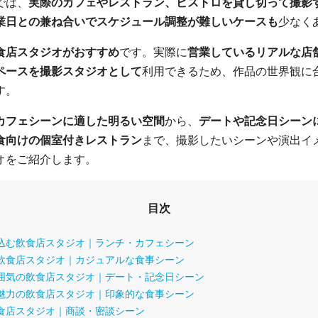
では、
実際のカフェやレストラン、ビストロを貸し切って撮影
業日との兼ね合いでスケジュール調整が難しいケースも
少なく
食店スタジオがおすすめ
です。実際に
営業しているリアルな店
ペースを撮影スタジオとして
利用できるため、作品の世界観に
す。
カフェシーンに適した明るい空間
から、
デートや記念日シーン
食向けの個室付きレストラン
まで、撮影したいシーンや演出イ
オをご紹介します。
目次
込む飲食店スタジオ｜ランチ・カフェシーン
飲食店スタジオ｜カジュアルな食事シーン
囲気の飲食店スタジオ｜デート・記念日シーン
魅力の飲食店スタジオ｜印象的な食事シーン
食店スタジオ｜商談・密談シーン