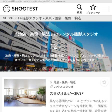
レンタル撮影スタジオ･ハウススタジオポータルサイト「SHOOTEST」
レンタル撮影スタジオ･ハウススタジオ検索のSHOO
検索
ブックマーク
SHOOTEST
>
撮影スタジオ
>
東京
>
池袋・巣鴨・駒込
「池袋・巣鴨・駒込」のレンタル撮影スタジオ
12
件
池袋・巣鴨・駒込エリアのスタジオを多数掲載。ハウススタジオ、キッチン付き、
オフィス、屋上など人気のある撮影スタジオを条件から探せます。
池袋・巣鴨・駒込
ハウススタジオ
スタジオルガー2F/3F
異なる雰囲気の2F・3Fとブランコのあるテ
ラスで豊富なシーンを撮影可能。三面採光
から差し込む自然光で撮影可能。背景が豊