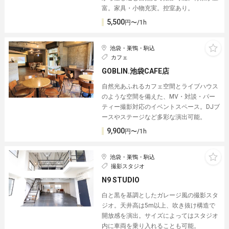
富。家具・小物充実。控室あり。
5,500
円〜/1h
池袋・巣鴨・駒込
カフェ
GOBLIN.池袋CAFE店
自然光あふれるカフェ空間とライブハウス
のような空間を備えた、MV・対談・パー
ティー撮影対応のイベントスペース。DJブ
ースやステージなど多彩な演出可能。
9,900
円〜/1h
池袋・巣鴨・駒込
撮影スタジオ
N9 STUDIO
白と黒を基調としたガレージ風の撮影スタ
ジオ。天井高は5m以上、吹き抜け構造で
開放感を演出。サイズによってはスタジオ
内に車両を乗り入れることも可能。