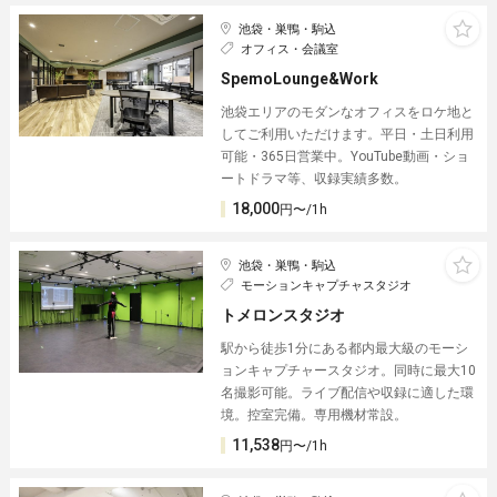
池袋・巣鴨・駒込
オフィス・会議室
SpemoLounge&Work
池袋エリアのモダンなオフィスをロケ地と
してご利用いただけます。平日・土日利用
可能・365日営業中。YouTube動画・ショ
ートドラマ等、収録実績多数。
18,000
円〜/1h
池袋・巣鴨・駒込
モーションキャプチャスタジオ
トメロンスタジオ
駅から徒歩1分にある都内最大級のモーシ
ョンキャプチャースタジオ。同時に最大10
名撮影可能。ライブ配信や収録に適した環
境。控室完備。専用機材常設。
11,538
円〜/1h