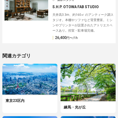
S.H.P. OTOWA FAB STUDIO
天井高3.3m、約160㎡ のアンティーク調ス
タジオ。本棚やソファなど背景豊富。ミシ
ンやプリンターが設置されたアトリエスペ
ースあり。控室・駐車場完備。
26,400
円〜/1h
関連カテゴリ
東京23区内
練馬・光が丘