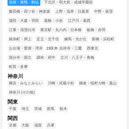
池袋・巣鴨・駒込
下北沢・明大前・成城学園前
飯田橋・四ツ谷・神楽坂
上野・浅草・日暮里
中野・荻窪
蒲田・大森・羽田
葛飾・小岩
江戸川・葛西
江東・清澄白河
東京駅・丸の内・日本橋
板橋・赤羽
錦糸町・押上
足立・北千住
練馬・光が丘
新橋・浜松町
お台場・豊洲・湾岸
23区外
吉祥寺・三鷹
西東京
国分寺・国立
調布・府中
立川・八王子・青梅
町田・多摩
神奈川
横浜・みなとみらい
川崎・武蔵小杉
鎌倉・稲村ガ崎・葉山
神奈川 (その他)
関東
千葉
埼玉
茨城
群馬
栃木
関西
京都
大阪
滋賀
兵庫