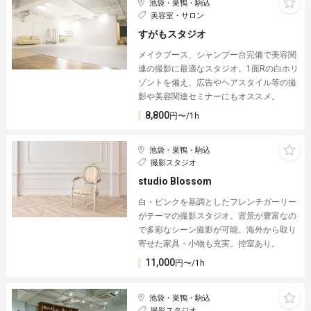
池袋・巣鴨・駒込
美容室・サロン
すがもスタジオ
メイクブース、シャンプー台完備で美容関
連の撮影に最適なスタジオ。1面Rの白ホリ
ゾントを備え、広告やヘアスタイル等の撮
影や美容関連セミナーにもオススメ。
8,800
円〜/1h
池袋・巣鴨・駒込
撮影スタジオ
studio Blossom
白・ピンクを基調としたフレンチガーリー
がテーマの撮影スタジオ。背景が豊富なの
で多彩なシーン撮影が可能。海外から取り
寄せた家具・小物も充実。控室あり。
11,000
円〜/1h
池袋・巣鴨・駒込
撮影スタジオ