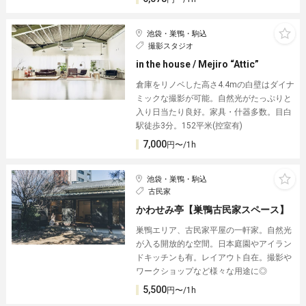
池袋・巣鴨・駒込
撮影スタジオ
in the house / Mejiro “Attic”
倉庫をリノベした高さ4.4mの白壁はダイナ
ミックな撮影が可能。自然光がたっぷりと
入り日当たり良好。家具・什器多数。目白
駅徒歩3分。152平米(控室有)
7,000
円〜/1h
池袋・巣鴨・駒込
古民家
かわせみ亭【巣鴨古民家スペース】
巣鴨エリア、古民家平屋の一軒家。自然光
が入る開放的な空間。日本庭園やアイラン
ドキッチンも有。レイアウト自在。撮影や
ワークショップなど様々な用途に◎
5,500
円〜/1h