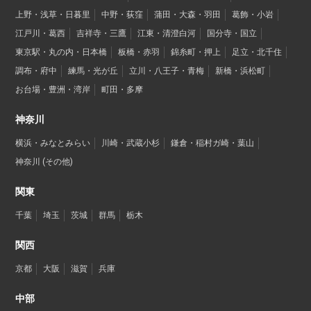
上野・浅草・日暮里
中野・荻窪
蒲田・大森・羽田
葛飾・小岩
江戸川・葛西
吉祥寺・三鷹
江東・清澄白河
国分寺・国立
東京駅・丸の内・日本橋
板橋・赤羽
錦糸町・押上
足立・北千住
調布・府中
練馬・光が丘
立川・八王子・青梅
新橋・浜松町
お台場・豊洲・湾岸
町田・多摩
神奈川
横浜・みなとみらい
川崎・武蔵小杉
鎌倉・稲村ガ崎・葉山
神奈川 (その他)
関東
千葉
埼玉
茨城
群馬
栃木
関西
京都
大阪
滋賀
兵庫
中部