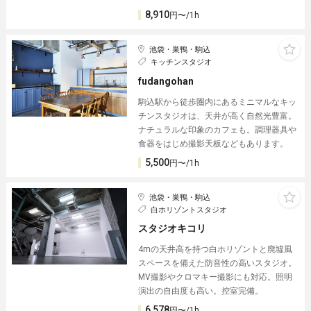
8,910
円〜/1h
池袋・巣鴨・駒込
キッチンスタジオ
fudangohan
駒込駅から徒歩圏内にあるミニマルなキッ
チンスタジオは、天井が高く自然光豊富。
ナチュラルな印象のカフェも。調理器具や
食器をはじめ撮影天板などもあります。
5,500
円〜/1h
池袋・巣鴨・駒込
白ホリゾントスタジオ
スタジオキコリ
4mの天井高を持つ白ホリゾントと廃墟風
スペースを備えた防音性の高いスタジオ。
MV撮影やクロマキー撮影にも対応。照明
演出の自由度も高い。控室完備。
6,578
円〜/1h