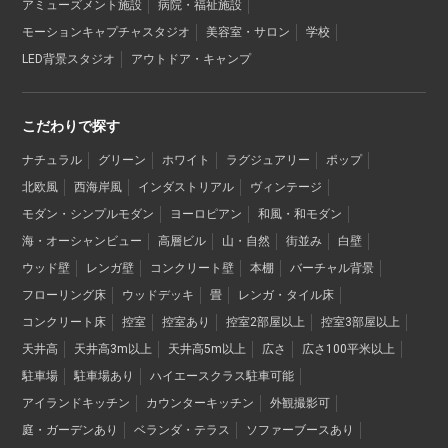
アミューズメント施設
病院・福祉施設
モーションキャプチャスタジオ
美容室・サロン
学校
LED背景スタジオ
アウトドア・キャンプ
こだわりで探す
ナチュラル
グリーン
ホワイト
ラグジュアリー
ポップ
北欧風
西海岸風
インダストリアル
ヴィンテージ
モダン・シンプルモダン
ヨーロピアン
和風・和モダン
海・オーシャンビュー
高層ビル
山・自然
街並み
白壁
ウッド壁
レンガ壁
コンクリート壁
本棚
バーチャル背景
フローリング床
ウッドデッキ
畳
レンガ・タイル床
コンクリート床
控室
控室あり
控室2部屋以上
控室3部屋以上
天井高
天井高3m以上
天井高5m以上
広さ
広さ100平米以上
駐車場
駐車場あり
ハイエースクラス駐車可能
アイランドキッチン
カウンターキッチン
外観撮影可
庭・ガーデンあり
ベランダ・テラス
ソファーブースあり