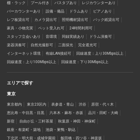
棚・ラック
プール付き
バスタブあり
レジカウンターあり
バーカウンターあり
設備・備品
ドラムあり
ピアノあり
レフ板貸出可
カメラ貸出可
照明機材貸出可
バック紙貸出可
家具・小物充実
ペット受入れ可
24時間利用可
スタッフ立会いあり
音環境
同録実績あり
ドラム演奏可
楽器演奏可
自然光撮影可
二面採光
完全遮光可
インターネット環境
有線LAN接続可
回線速度：上り30Mbps以上
回線速度：上り100Mbps以上
回線速度：下り30Mbps以上
エリアで探す
東京
東京都内
東京23区内
表参道・青山
渋谷
原宿・代々木
恵比寿・中目黒・目黒
六本木・麻布・赤坂
品川・田町・大崎
新宿
自由が丘・三軒茶屋
秋葉原・神田・神保町
銀座・有楽町・築地
池袋・巣鴨・駒込
下北沢・明大前・成城学園前
飯田橋・四ツ谷・神楽坂