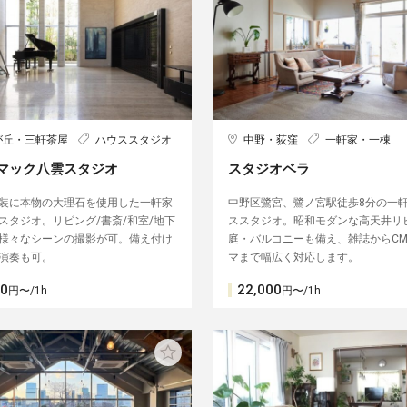
が丘・三軒茶屋
ハウススタジオ
中野・荻窪
一軒家・一棟
マック八雲スタジオ
スタジオベラ
装に本物の大理石を使用した一軒家
中野区鷺宮、鷺ノ宮駅徒歩8分の一
スタジオ。リビング/書斎/和室/地下
ススタジオ。昭和モダンな高天井リ
ど様々なシーンの撮影が可。備え付け
庭・バルコニーも備え、雑誌からC
演奏も可。
マまで幅広く対応します。
00
22,000
円〜/1h
円〜/1h