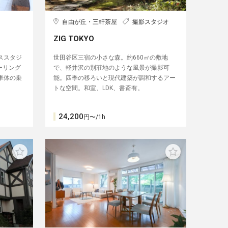
自由が丘・三軒茶屋
撮影スタジオ
ZIG TOKYO
ススタジ
世田谷区三宿の小さな森。約660㎡の敷地
ーリング
で、軽井沢の別荘地のような風景が撮影可
車体の乗
能。四季の移ろいと現代建築が調和するアー
トな空間。和室、LDK、書斎有。
24,200
円〜/1h