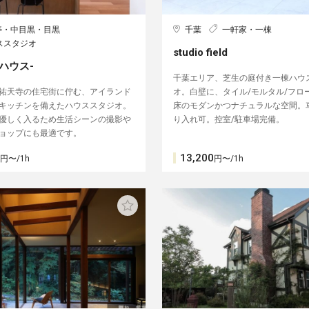
寿・中目黒・目黒
千葉
一軒家・一棟
ススタジオ
studio field
-ハウス-
千葉エリア、芝生の庭付き一棟ハウ
祐天寺の住宅街に佇む、アイランド
オ。白壁に、タイル/モルタル/フロ
キッチンを備えたハウススタジオ。
床のモダンかつナチュラルな空間。
優しく入るため生活シーンの撮影や
り入れ可。控室/駐車場完備。
ョップにも最適です。
13,200
円〜/1h
円〜/1h