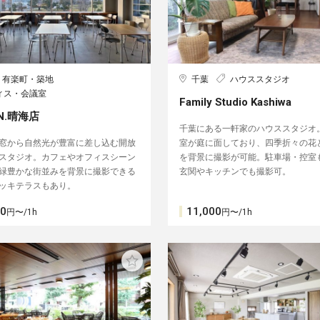
・有楽町・築地
千葉
ハウススタジオ
ィス・会議室
Family Studio Kashiwa
IN.晴海店
千葉にある一軒家のハウススタジオ
窓から自然光が豊富に差し込む開放
室が庭に面しており、四季折々の花
スタジオ。カフェやオフィスシーン
を背景に撮影が可能。駐車場・控室
緑豊かな街並みを背景に撮影できる
玄関やキッチンでも撮影可。
ッキテラスもあり。
20
11,000
円〜/1h
円〜/1h