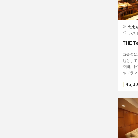
恵比
レス
THE T
白金台に
地として
空間。控
やドラマ
45,0