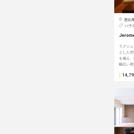
恵比
ハウ
Jerom
ラグジュ
とした空
を備え、
幅広い用
14,7