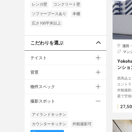
レンガ壁
コンクリート壁
ソファーブースあり
本棚
広さ100平米以上
こだわりを選ぶ
蒲田
マン
テイスト
Yokoh
ンショ
背景
西馬込エ
エントラ
物件スペック
外観撮影
庭で空抜
撮影スポット
27,5
アイランドキッチン
カウンターキッチン
外観撮影可