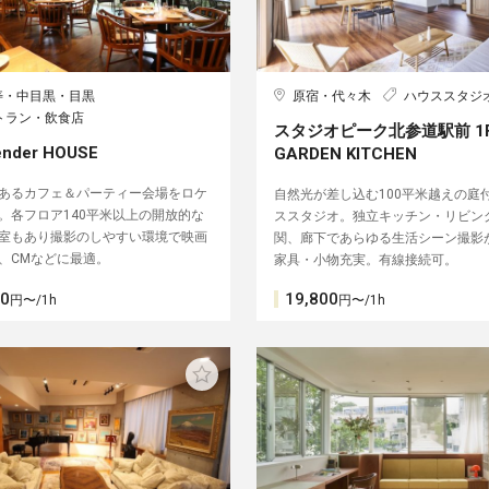
寿・中目黒・目黒
原宿・代々木
ハウススタジ
トラン・飲食店
スタジオピーク北参道駅前 1F
ender HOUSE
GARDEN KITCHEN︎
あるカフェ＆パーティー会場をロケ
自然光が差し込む100平米越えの庭
。各フロア140平米以上の開放的な
ススタジオ。独立キッチン・リビン
室もあり撮影のしやすい環境で映画
関、廊下であらゆる生活シーン撮影
、CMなどに最適。
家具・小物充実。有線接続可。
00
19,800
円〜/1h
円〜/1h