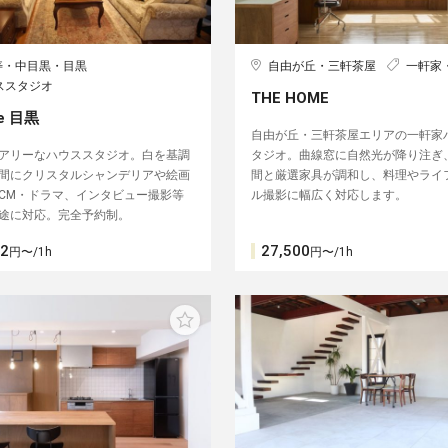
寿・中目黒・目黒
自由が丘・三軒茶屋
一軒家
ススタジオ
THE HOME
e 目黒
自由が丘・三軒茶屋エリアの一軒家
アリーなハウススタジオ。白を基調
タジオ。曲線窓に自然光が降り注ぎ
間にクリスタルシャンデリアや絵画
間と厳選家具が調和し、料理やライ
CM・ドラマ、インタビュー撮影等
ル撮影に幅広く対応します。
途に対応。完全予約制。
92
27,500
円〜/1h
円〜/1h