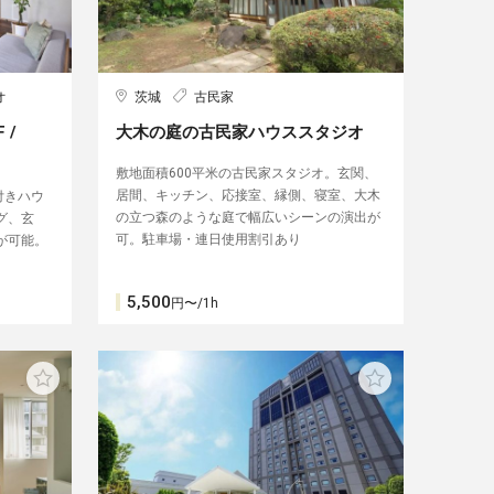
オ
茨城
古民家
 /
大木の庭の古民家ハウススタジオ
敷地面積600平米の古民家スタジオ。玄関、
居間、キッチン、応接室、縁側、寝室、大木
付きハウ
の立つ森のような庭で幅広いシーンの演出が
グ、玄
可。駐車場・連日使用割引あり
が可能。
5,500
円〜/1h