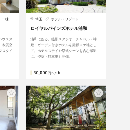
・一棟
埼玉
ホテル・リゾート
ロイヤルパインズホテル浦和
ハウスス
浦和にある、撮影スタジオ・チャペル・神
、木質空
殿・ガーデン付きホテルを撮影ロケ地とし
フスタイ
て。ホテルステイや挙式シーンを含む撮影
に。控室・駐車場も完備。
30,000
円〜/1h