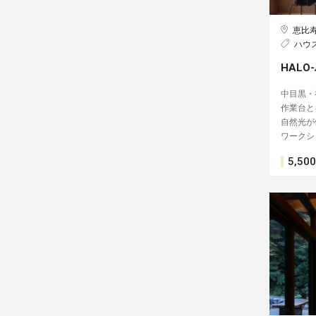
恵比
ハウ
HALO
中目黒・
作業台と
自然光が
ワークシ
5,500