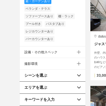
庭・ガーデンあり
ベランダ・テラス
ソファーブースあり
棚・ラック
プール付き
バスタブあり
レジカウンターあり
自由
バーカウンターあり
ジャス
設備・その他スペック
外壁、内
のハウス
BARな
撮影環境
のピアノ
シーンを選ぶ
33,0
エリアを選ぶ
キーワードを入力