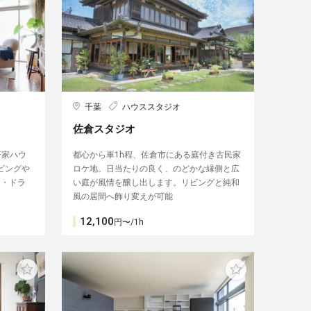
千葉
ハウススタジオ
佐倉スタジオ
軒家ハウ
都心から車1h程、佐倉市にある庭付き古民家
ビングや
ロケ地。日当たりの良く、のどかな縁側と広
M・ドラ
い庭が風情を醸し出します。リビングと純和
風の居間へ飾り変えが可能
12,100
円〜/1h