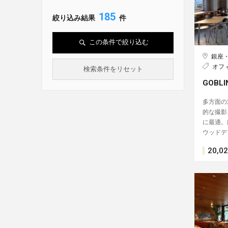
185
絞り込み結果
件
この条件で絞り込む
銀座
オフ
検索条件をリセット
GOBL
多方面の
的な撮影
に最適。
ウッドデ
20,0