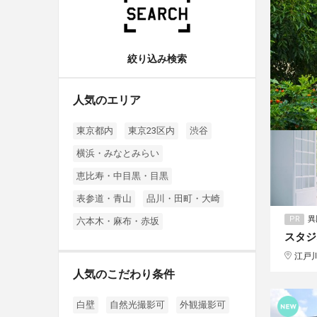
絞り込み検索
人気のエリア
東京都内
東京23区内
渋谷
横浜・みなとみらい
恵比寿・中目黒・目黒
表参道・青山
品川・田町・大崎
PR
異
六本木・麻布・赤坂
スタジ
江戸
人気のこだわり条件
白壁
自然光撮影可
外観撮影可