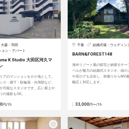
・大森・羽田
千葉
結婚式場・ウェディン
ション・アパート
BARN&FOREST148
ama K Studio 大田区河久マ
海外リゾート風の邸宅と納屋モチー
ン
ペルが魅力の結婚式スタジオ。緑の
や花ログも点在し、前撮りからMV
リアのマンションをロケ地として。
幅広く対応します。
ンス・廊下・駐輪場・共用部など、
が可能なスタジオです。広い屋上や
けの撮影もOK。
00
33,000
円/1h
円〜/1h