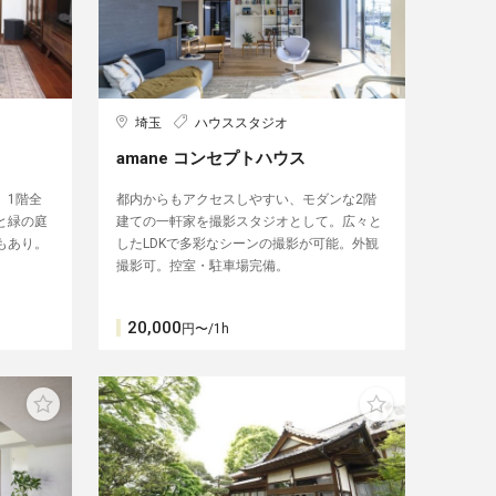
埼玉
ハウススタジオ
amane コンセプトハウス
。1階全
都内からもアクセスしやすい、モダンな2階
と緑の庭
建ての一軒家を撮影スタジオとして。広々と
もあり。
したLDKで多彩なシーンの撮影が可能。外観
撮影可。控室・駐車場完備。
20,000
円〜/1h