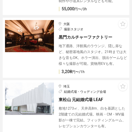
制作や小道具レンタルなども可能。
55,000
円〜/3h
大阪
撮影スタジオ
黒門カルチャーファクトリー
地下通路、洋館風のラウンジ、隠し扉な
ど、秘密基地風のスタジオ。21時までは大
きな音もOK。ホラー演出、脱出ゲームなど
様々な撮影が可能。貨物用EVも有。
3,208
円〜/1h
埼玉
結婚式場・ウェディング会場
東松山 元結婚式場 LEAF
敷地1273㎡、天井高8m、白を基調とした
2階建ての元結婚式場。映画・CM・MV撮
影が一棟で完結。フィッティングルーム、
レセプションカウンターも有。