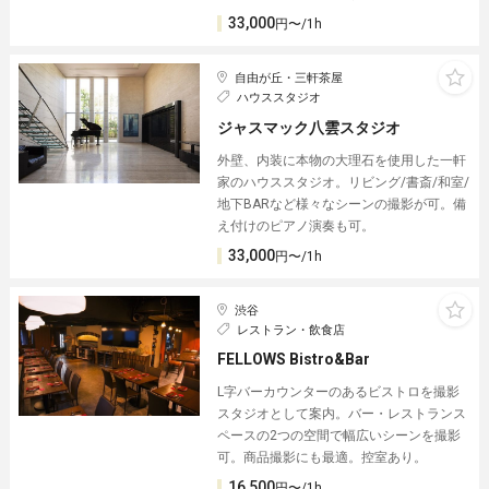
33,000
円〜/1h
自由が丘・三軒茶屋
ハウススタジオ
ジャスマック八雲スタジオ
外壁、内装に本物の大理石を使用した一軒
家のハウススタジオ。リビング/書斎/和室/
地下BARなど様々なシーンの撮影が可。備
え付けのピアノ演奏も可。
33,000
円〜/1h
渋谷
レストラン・飲食店
FELLOWS Bistro&Bar
L字バーカウンターのあるビストロを撮影
スタジオとして案内。バー・レストランス
ペースの2つの空間で幅広いシーンを撮影
可。商品撮影にも最適。控室あり。
16,500
円〜/1h