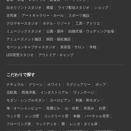
白ホリゾントスタジオ
廃墟
ライブ配信スタジオ
ショップ
古民家
アートギャラリー・ホール
スポーツ施設
クロマキースタジオ
ホテル・リゾート
工房・アトリエ
ミュージックスタジオ
公園・屋外
結婚式場・ウェディング会場
アミューズメント施設
病院・福祉施設
モーションキャプチャスタジオ
美容室・サロン
学校
LED背景スタジオ
アウトドア・キャンプ
こだわりで探す
ナチュラル
グリーン
ホワイト
ラグジュアリー
ポップ
北欧風
西海岸風
インダストリアル
ヴィンテージ
モダン・シンプルモダン
ヨーロピアン
和風・和モダン
海・オーシャンビュー
高層ビル
山・自然
街並み
白壁
ウッド壁
レンガ壁
コンクリート壁
本棚
バーチャル背景
フローリング床
ウッドデッキ
畳
レンガ・タイル床