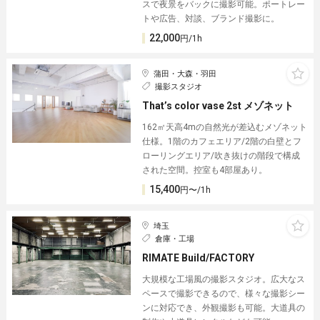
スで夜景をバックに撮影可能。ポートレー
トや広告、対談、ブランド撮影に。
22,000
円/1h
蒲田・大森・羽田
撮影スタジオ
That’s color vase 2st メゾネット
162㎡天高4mの自然光が差込むメゾネット
仕様。1階のカフェエリア/2階の白壁とフ
ローリングエリア/吹き抜けの階段で構成
された空間。控室も4部屋あり。
15,400
円〜/1h
埼玉
倉庫・工場
RIMATE Build/FACTORY
大規模な工場風の撮影スタジオ。広大なス
ペースで撮影できるので、様々な撮影シー
ンに対応でき、外観撮影も可能。大道具の