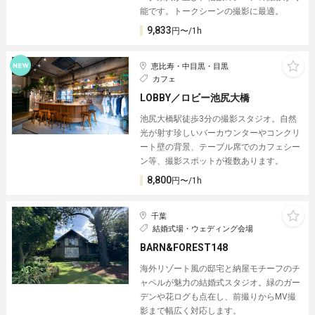
能です。トークシーンの撮影に最適。
9,833
円〜/1h
恵比寿・中目黒・目黒
カフェ
LOBBY／ロビー池尻大橋
池尻大橋駅徒歩3分の撮影スタジオ。自然
光が射す珍しいバーカウンターやコンクリ
ート壁の背景、テーブル席でのカフェシー
ン等、撮影スポットが複数あります。
8,800
円〜/1h
千葉
結婚式場・ウェディング会場
BARN&FOREST148
海外リゾート風の邸宅と納屋モチーフのチ
ャペルが魅力の結婚式スタジオ。緑のガー
デンや花ログも点在し、前撮りからMV撮
影まで幅広く対応します。