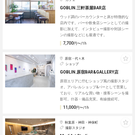
GOBLIN.三軒茶屋BAR店
ウッド調のバーカウンターと床が特徴的な
店内です。バーや飲食店シーンとしての撮
影に加えて、インタビュー撮影や対談シー
ンの撮影などにも最適です。
7,700
円〜/1h
原宿・代々木
ショップ
GOBLIN.原宿BAR&GALLERY店
原宿エリアに佇むショップ風の撮影スタジ
オ。アパレルショップ&バーとして営業し
ており、リアルな買い物・接客シーンを撮
影可。什器・備品充実。有線接続可。
11,000
円〜/1h
秋葉原・神田・神保町
撮影スタジオ