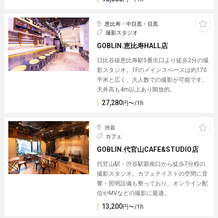
恵比寿・中目黒・目黒
撮影スタジオ
GOBLIN.恵比寿HALL店
日比谷線恵比寿駅5番出口より徒歩2分の撮
影スタジオ。1Fのメインスペースは約170
平米と広く、大人数での撮影が可能です。
天井高も4m以上あり開放的。
27,280
円〜/1h
渋谷
カフェ
GOBLIN.代官山CAFE&STUDIO店
代官山駅・渋谷駅新南口から徒歩7分程の
撮影スタジオ。カフェテイストの空間に音
響・照明設備も整っており、オンライン配
信やMVなどの撮影に最適。
13,200
円〜/1h