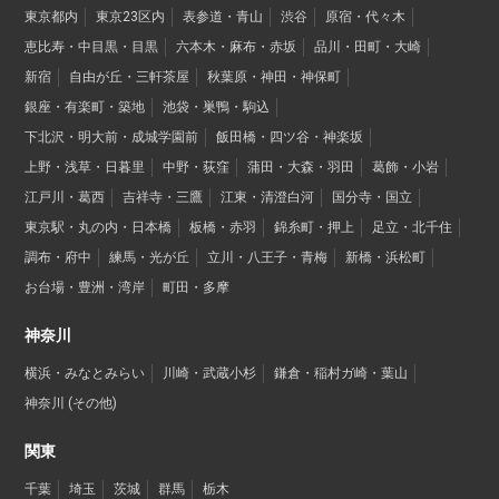
東京都内
東京23区内
表参道・青山
渋谷
原宿・代々木
恵比寿・中目黒・目黒
六本木・麻布・赤坂
品川・田町・大崎
新宿
自由が丘・三軒茶屋
秋葉原・神田・神保町
銀座・有楽町・築地
池袋・巣鴨・駒込
下北沢・明大前・成城学園前
飯田橋・四ツ谷・神楽坂
上野・浅草・日暮里
中野・荻窪
蒲田・大森・羽田
葛飾・小岩
江戸川・葛西
吉祥寺・三鷹
江東・清澄白河
国分寺・国立
東京駅・丸の内・日本橋
板橋・赤羽
錦糸町・押上
足立・北千住
調布・府中
練馬・光が丘
立川・八王子・青梅
新橋・浜松町
お台場・豊洲・湾岸
町田・多摩
神奈川
横浜・みなとみらい
川崎・武蔵小杉
鎌倉・稲村ガ崎・葉山
神奈川 (その他)
関東
千葉
埼玉
茨城
群馬
栃木