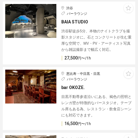
渋谷
バーラウンジ
BAIA STUDIO
渋谷駅徒歩5分、本物のナイトクラブを撮
影スタジオに。石とコンクリートが生む重
厚な空間で、MV・PV・アーティスト写真
から雑誌撮影まで幅広く対応。
27,500
円〜/1h
恵比寿・中目黒・目黒
バーラウンジ
bar OKOZE.
目黒不動尊参道沿いにある、褐色の照明と
レンガ壁が特徴的なバースタジオ。テーブ
ル席もある為、レストラン・飲食店シーン
にも対応できます。
16,500
円〜/1h