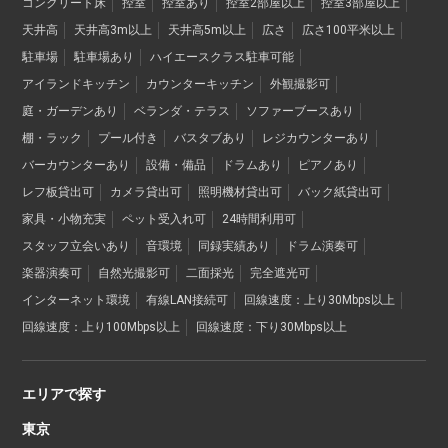
コンクリート床
控室
控室あり
控室2部屋以上
控室3部屋以上
天井高
天井高3m以上
天井高5m以上
広さ
広さ100平米以上
駐車場
駐車場あり
ハイエースクラス駐車可能
アイランドキッチン
カウンターキッチン
外観撮影可
庭・ガーデンあり
ベランダ・テラス
ソファーブースあり
棚・ラック
プール付き
バスタブあり
レジカウンターあり
バーカウンターあり
設備・備品
ドラムあり
ピアノあり
レフ板貸出可
カメラ貸出可
照明機材貸出可
バック紙貸出可
家具・小物充実
ペット受入れ可
24時間利用可
スタッフ立会いあり
音環境
同録実績あり
ドラム演奏可
楽器演奏可
自然光撮影可
二面採光
完全遮光可
インターネット環境
有線LAN接続可
回線速度：上り30Mbps以上
回線速度：上り100Mbps以上
回線速度：下り30Mbps以上
エリアで探す
東京