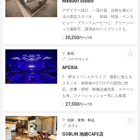
MediArt Studio
デザイナー設計。一流什器、品格を備えた
法人限定スタジオ。 収録・対談・インタ
ビュー・ブランドムービーに。グリーンバ
ック撮影可。講演会やハイブリッドも。
30,250
円〜/1h
新宿
バーラウンジ
APEXIA
7・8Fをイベントやライブ、撮影に使える
スタジオ。各階毎や2フロアの貸切に対
応。音響・照明・映像設備充実。ステージ
も有。ファッションショー等にも最適。
27,500
円〜/1h
池袋・巣鴨・駒込
カフェ
GOBLIN.池袋CAFE店