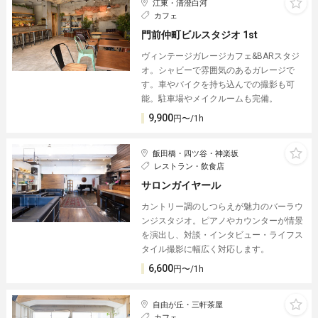
江東・清澄白河
カフェ
門前仲町ビルスタジオ 1st
ヴィンテージガレージカフェ&BARスタジ
オ。シャビーで雰囲気のあるガレージで
す。車やバイクを持ち込んでの撮影も可
能。駐車場やメイクルームも完備。
9,900
円〜/1h
飯田橋・四ツ谷・神楽坂
レストラン・飲食店
サロンガイヤール
カントリー調のしつらえが魅力のバーラウ
ンジスタジオ。ピアノやカウンターが情景
を演出し、対談・インタビュー・ライフス
タイル撮影に幅広く対応します。
6,600
円〜/1h
自由が丘・三軒茶屋
カフェ