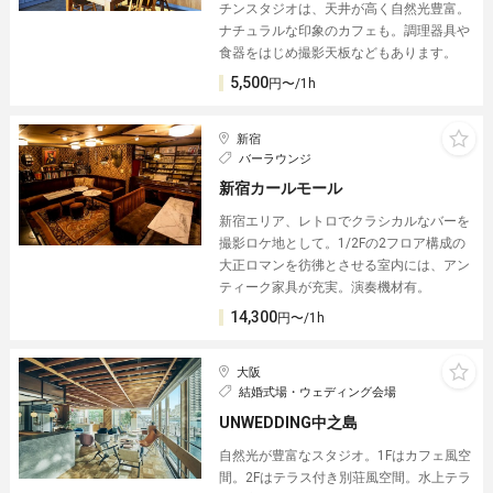
チンスタジオは、天井が高く自然光豊富。
ナチュラルな印象のカフェも。調理器具や
食器をはじめ撮影天板などもあります。
5,500
円〜/1h
新宿
バーラウンジ
新宿カールモール
新宿エリア、レトロでクラシカルなバーを
撮影ロケ地として。1/2Fの2フロア構成の
大正ロマンを彷彿とさせる室内には、アン
ティーク家具が充実。演奏機材有。
14,300
円〜/1h
大阪
結婚式場・ウェディング会場
UNWEDDING中之島
自然光が豊富なスタジオ。1Fはカフェ風空
間。2Fはテラス付き別荘風空間。水上テラ