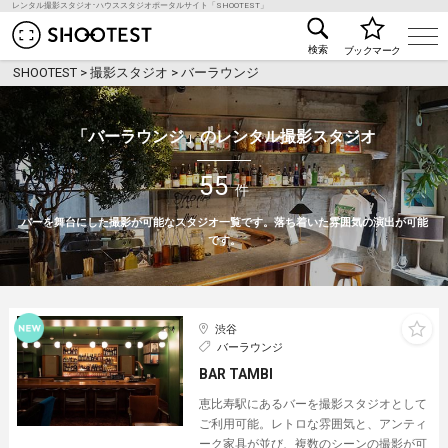
レンタル撮影スタジオ･ハウススタジオポータルサイト「SHOOTEST」
レンタル撮影スタジオ･ハウススタジオ検索のSHOO
検索
ブックマーク
SHOOTEST
>
撮影スタジオ
>
バーラウンジ
「バーラウンジ」のレンタル撮影スタジオ
55
件
バーを舞台にした撮影が可能なスタジオ一覧です。落ち着いた雰囲気の演出が可能
です。
渋谷
バーラウンジ
BAR TAMBI
恵比寿駅にあるバーを撮影スタジオとして
ご利用可能。レトロな雰囲気と、アンティ
ーク家具が並び、複数のシーンの撮影が可