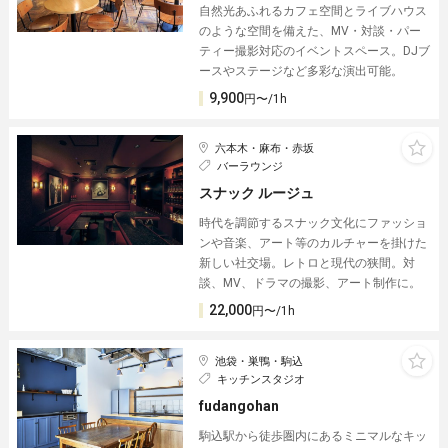
自然光あふれるカフェ空間とライブハウス
のような空間を備えた、MV・対談・パー
ティー撮影対応のイベントスペース。DJブ
ースやステージなど多彩な演出可能。
9,900
円〜/1h
六本木・麻布・赤坂
バーラウンジ
スナック ルージュ
時代を調節するスナック文化にファッショ
ンや音楽、アート等のカルチャーを掛けた
新しい社交場。レトロと現代の狭間。対
談、MV、ドラマの撮影、アート制作に。
22,000
円〜/1h
池袋・巣鴨・駒込
キッチンスタジオ
fudangohan
駒込駅から徒歩圏内にあるミニマルなキッ