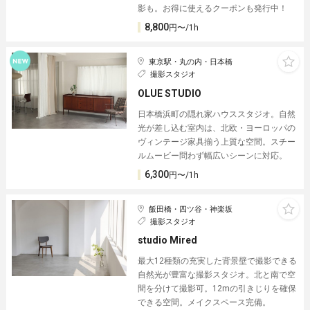
影も。お得に使えるクーポンも発行中！
8,800
円〜/1h
東京駅・丸の内・日本橋
撮影スタジオ
OLUE STUDIO
日本橋浜町の隠れ家ハウススタジオ。自然
光が差し込む室内は、北欧・ヨーロッパの
ヴィンテージ家具揃う上質な空間。スチー
ルムービー問わず幅広いシーンに対応。
6,300
円〜/1h
飯田橋・四ツ谷・神楽坂
撮影スタジオ
studio Mired
最大12種類の充実した背景壁で撮影できる
自然光が豊富な撮影スタジオ。北と南で空
間を分けて撮影可。12mの引きじりを確保
できる空間。メイクスペース完備。