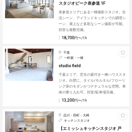
スタジオピーク表参道 1F
表参道エリアにある一棟撮影スタジオ。生
活シーン、アイランドキッチンでの調理シ
ーン、屋上など多彩なシーン撮影が可能。
控室も複数完備。
18,700
円〜/1h
千葉
一軒家・一棟
studio field
千葉エリア、芝生の庭付き一棟ハウススタ
ジオ。白壁に、タイル/モルタル/フローリ
ング床のモダンかつナチュラルな空間。車
体の乗り入れ可。控室/駐車場完備。
13,200
円〜/1h
品川・田町・大崎
キッチンスタジオ
【エミッシュキッチンスタジオ 戸