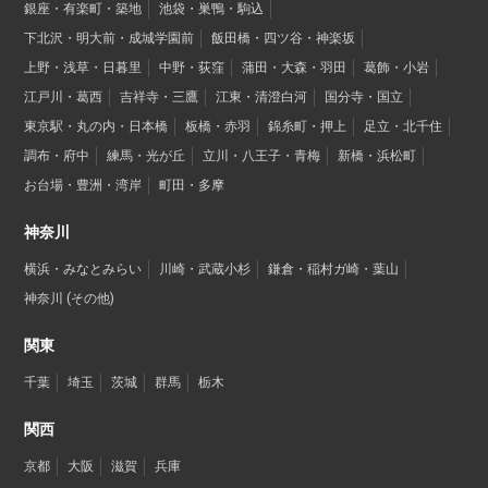
銀座・有楽町・築地
池袋・巣鴨・駒込
下北沢・明大前・成城学園前
飯田橋・四ツ谷・神楽坂
上野・浅草・日暮里
中野・荻窪
蒲田・大森・羽田
葛飾・小岩
江戸川・葛西
吉祥寺・三鷹
江東・清澄白河
国分寺・国立
東京駅・丸の内・日本橋
板橋・赤羽
錦糸町・押上
足立・北千住
調布・府中
練馬・光が丘
立川・八王子・青梅
新橋・浜松町
お台場・豊洲・湾岸
町田・多摩
神奈川
横浜・みなとみらい
川崎・武蔵小杉
鎌倉・稲村ガ崎・葉山
神奈川 (その他)
関東
千葉
埼玉
茨城
群馬
栃木
関西
京都
大阪
滋賀
兵庫