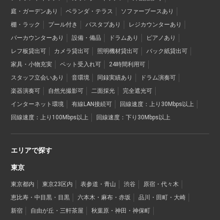
庭・ガーデンあり
ベランダ・テラス
ソファーブースあり
棚・ラック
プール付き
バスタブあり
レジカウンターあり
バーカウンターあり
設備・備品
ドラムあり
ピアノあり
レフ板貸出可
カメラ貸出可
照明機材貸出可
バック紙貸出可
家具・小物充実
ペット受入れ可
24時間利用可
スタッフ立会いあり
音環境
同録実績あり
ドラム演奏可
楽器演奏可
自然光撮影可
二面採光
完全遮光可
インターネット環境
有線LAN接続可
回線速度：上り30Mbps以上
回線速度：上り100Mbps以上
回線速度：下り30Mbps以上
エリアで探す
東京
東京都内
東京23区内
表参道・青山
渋谷
原宿・代々木
恵比寿・中目黒・目黒
六本木・麻布・赤坂
品川・田町・大崎
新宿
自由が丘・三軒茶屋
秋葉原・神田・神保町