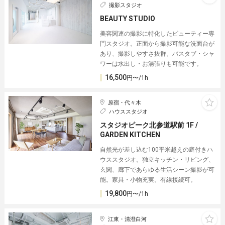
撮影スタジオ
BEAUTY STUDIO
美容関連の撮影に特化したビューティー専
門スタジオ。正面から撮影可能な洗面台が
あり、撮影しやすさ抜群。バスタブ・シャ
ワーは水出し・お湯張りも可能です。
16,500
円〜/1h
原宿・代々木
ハウススタジオ
スタジオピーク北参道駅前 1F /
GARDEN KITCHEN︎
自然光が差し込む100平米越えの庭付きハ
ウススタジオ。独立キッチン・リビング、
玄関、廊下であらゆる生活シーン撮影が可
能。家具・小物充実。有線接続可。
19,800
円〜/1h
江東・清澄白河