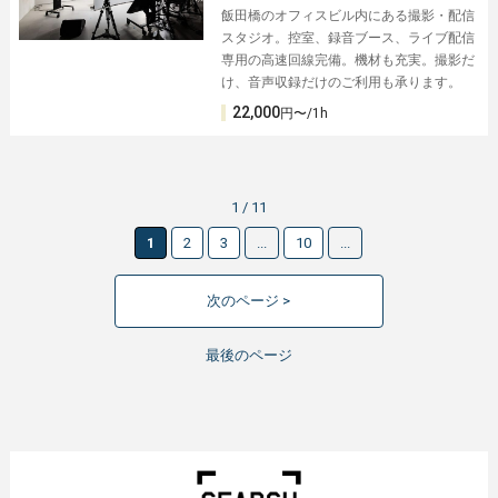
飯田橋のオフィスビル内にある撮影・配信
スタジオ。控室、録音ブース、ライブ配信
専用の高速回線完備。機材も充実。撮影だ
け、音声収録だけのご利用も承ります。
22,000
円〜/1h
1 / 11
1
2
3
...
10
...
次のページ >
最後のページ