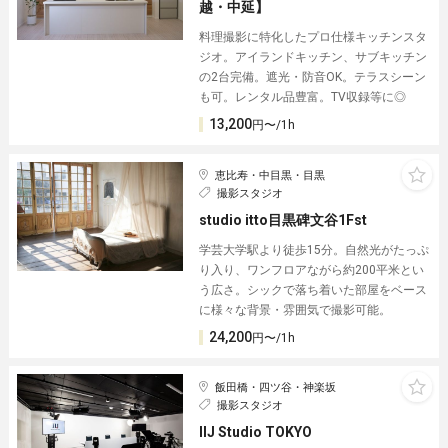
越・中延】
料理撮影に特化したプロ仕様キッチンスタ
ジオ。アイランドキッチン、サブキッチン
の2台完備。遮光・防音OK。テラスシーン
も可。レンタル品豊富。TV収録等に◎
13,200
円〜/1h
恵比寿・中目黒・目黒
撮影スタジオ
studio itto目黒碑文谷1Fst
学芸大学駅より徒歩15分。自然光がたっぷ
り入り、ワンフロアながら約200平米とい
う広さ。シックで落ち着いた部屋をベース
に様々な背景・雰囲気で撮影可能。
24,200
円〜/1h
飯田橋・四ツ谷・神楽坂
撮影スタジオ
IIJ Studio TOKYO