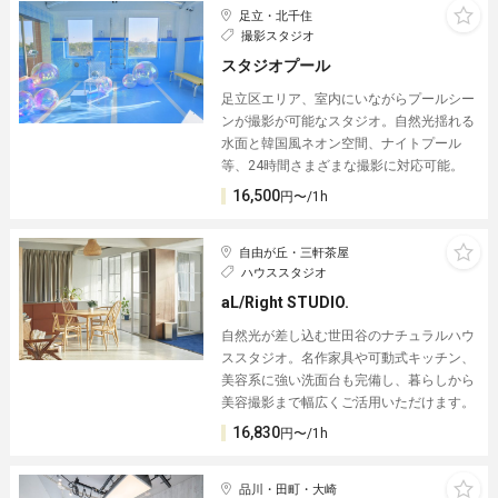
足立・北千住
撮影スタジオ
スタジオプール
足立区エリア、室内にいながらプールシー
ンが撮影が可能なスタジオ。自然光揺れる
水面と韓国風ネオン空間、ナイトプール
等、24時間さまざまな撮影に対応可能。
16,500
円〜/1h
自由が丘・三軒茶屋
ハウススタジオ
aL/Right STUDIO.
自然光が差し込む世田谷のナチュラルハウ
ススタジオ。名作家具や可動式キッチン、
美容系に強い洗面台も完備し、暮らしから
美容撮影まで幅広くご活用いただけます。
16,830
円〜/1h
品川・田町・大崎