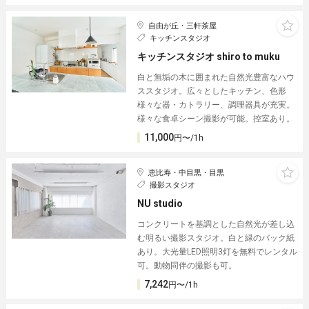
自由が丘・三軒茶屋
キッチンスタジオ
キッチンスタジオ shiro to muku
白と無垢の木に囲まれた自然光豊富なハウ
ススタジオ。広々としたキッチン、色形
様々な器・カトラリー、調理器具が充実。
様々な食卓シーン撮影が可能。控室あり。
11,000
円〜/1h
恵比寿・中目黒・目黒
撮影スタジオ
NU studio
コンクリートを基調とした自然光が差し込
む明るい撮影スタジオ。白と緑のバック紙
あり。大光量LED照明3灯を無料でレンタル
可。動物同伴の撮影も可。
7,242
円〜/1h