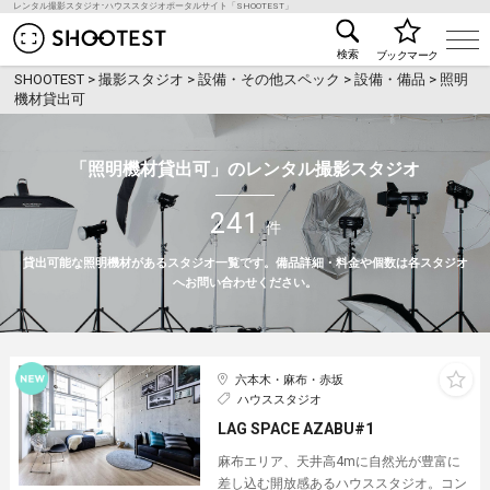
レンタル撮影スタジオ･ハウススタジオポータルサイト「SHOOTEST」
レンタル撮影スタジオ･ハウススタジオ検索のSHOO
検索
ブックマーク
SHOOTEST
>
撮影スタジオ
>
設備・その他スペック
>
設備・備品
>
照明
機材貸出可
「照明機材貸出可」のレンタル撮影スタジオ
241
件
貸出可能な照明機材があるスタジオ一覧です。備品詳細・料金や個数は各スタジオ
へお問い合わせください。
六本木・麻布・赤坂
ハウススタジオ
LAG SPACE AZABU#1
麻布エリア、天井高4mに自然光が豊富に
差し込む開放感あるハウススタジオ。コン