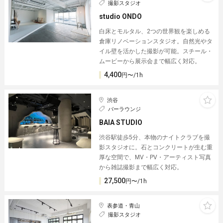
撮影スタジオ
studio ONDO
白床とモルタル、2つの世界観を楽しめる
倉庫リノベーションスタジオ。自然光やタ
イル壁を活かした撮影が可能。スチール・
ムービーから展示会まで幅広く対応。
4,400
円〜/1h
渋谷
バーラウンジ
BAIA STUDIO
渋谷駅徒歩5分、本物のナイトクラブを撮
影スタジオに。石とコンクリートが生む重
厚な空間で、MV・PV・アーティスト写真
から雑誌撮影まで幅広く対応。
27,500
円〜/1h
表参道・青山
撮影スタジオ