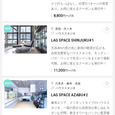
クリ打ちっぱなし、白壁2パターンの背景
あり。お得に使えるクーポンも発行中！
8,800
円〜/1h
原宿・代々木
ハウススタジオ
LAG SPACE SHINJUKU#1
天高4mの窓の先に新宿の眺望が広がる、
自然光豊富なハウススタジオ。キッチン・
バス・ベッドで生活シーンをまとめて撮影
可能。お得に使えるクーポンも発行中！
11,000
円〜/1h
六本木・麻布・赤坂
ハウススタジオ
LAG SPACE AZABU#2
麻布エリア、メゾネットタイプのハウスス
タジオ。一面の窓から自然光が差し込むモ
ダンな空間。東京タワーをバックに夜景撮