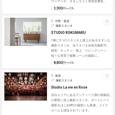
ワーアーチ、ネオンライト等背景豊富。
3,900
円〜/1h
中野・荻窪
撮影スタジオ
STUDIO ROKUMARU
1棟に3つのスタジオと屋上があるモダンな
撮影スタジオ。全スタジオ自然光撮影可。
寝室・キッチン・屋上・リビングシーン・
様々な背景で複数シーンの撮影に。
8,800
円〜/1h
新宿
撮影スタジオ
Studio La vie en Rose
目白エリアにあるアンティーク調の装飾品
が豊富に並ぶ撮影スタジオ。ポートレート
撮影をはじめMVの撮影にも最適。メイク
ルームも併設されています。