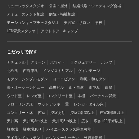
ミュージックスタジオ
公園・屋外
結婚式場・ウェディング会場
アミューズメント施設
病院・福祉施設
モーションキャプチャスタジオ
美容室・サロン
学校
LED背景スタジオ
アウトドア・キャンプ
こだわりで探す
ナチュラル
グリーン
ホワイト
ラグジュアリー
ポップ
北欧風
西海岸風
インダストリアル
ヴィンテージ
モダン・シンプルモダン
ヨーロピアン
和風・和モダン
海・オーシャンビュー
高層ビル
山・自然
街並み
白壁
ウッド壁
レンガ壁
コンクリート壁
本棚
バーチャル背景
フローリング床
ウッドデッキ
畳
レンガ・タイル床
コンクリート床
控室
控室あり
控室2部屋以上
控室3部屋以上
天井高
天井高3m以上
天井高5m以上
広さ
広さ100平米以上
駐車場
駐車場あり
ハイエースクラス駐車可能
アイランドキッチン
カウンターキッチン
外観撮影可