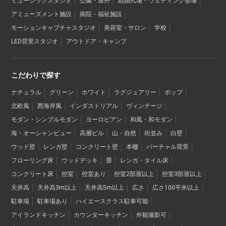
ミュージックスタジオ
公園・屋外
結婚式場・ウェディング会場
アミューズメント施設
病院・福祉施設
モーションキャプチャスタジオ
美容室・サロン
学校
LED背景スタジオ
アウトドア・キャンプ
こだわりで探す
ナチュラル
グリーン
ホワイト
ラグジュアリー
ポップ
北欧風
西海岸風
インダストリアル
ヴィンテージ
モダン・シンプルモダン
ヨーロピアン
和風・和モダン
海・オーシャンビュー
高層ビル
山・自然
街並み
白壁
ウッド壁
レンガ壁
コンクリート壁
本棚
バーチャル背景
フローリング床
ウッドデッキ
畳
レンガ・タイル床
コンクリート床
控室
控室あり
控室2部屋以上
控室3部屋以上
天井高
天井高3m以上
天井高5m以上
広さ
広さ100平米以上
駐車場
駐車場あり
ハイエースクラス駐車可能
アイランドキッチン
カウンターキッチン
外観撮影可