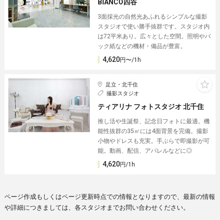
BIANCO四谷
3面採光の自然光あふれるシンプルな撮影
スタジオで使い勝手抜群です。スタジオ内
は72平米あり。広々とした空間。照明やバ
ック紙などの機材・備品が豊富。
4,620
円〜/1h
足立・北千住
撮影スタジオ
ティアリナ フォトスタジオ 北千住
推し活や生誕祭、記念日フォトに最適。機
能性抜群の35㎡には4面背景を完備。撮影
小物やドレスも充実。手ぶらで即撮影が可
能。動画、配信、アパレルなどに◎
4,620
円/1h
ページ作成もしくはページ更新時点での情報となりますので、最新の情報
や詳細につきましては、各スタジオまでお問い合わせください。