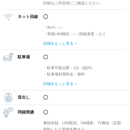
詳細はご内見時にご確認ください。
ネット回線
◯
・Wi-Fi：○
・有線LAN接続：○（回線速度：上り
393.81Mbps/下り757.25Mbps）
詳細を
もっと見る
駐車場
◯
・駐車可能台数：2台（縦列）
・駐車場利用料金：無料
※スタジオから3分。大森海岸駅前に専用駐車
詳細を
もっと見る
場のご用意があります。
> その他周辺駐車場検索は「s-park」へ
音出し
◯
同録実績
◯
番組収録、LIVE配信、CM撮影、TV番組（定期
契約）など実績多数あり。