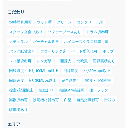
こだわり
24時間利用可
ウッド壁
グリーン
コンクリート床
スタッフ立会いあり
ソファーブースあり
ドラム演奏可
ナチュラル
バーチャル背景
ハイエースクラス駐車可能
バック紙貸出可
フローリング床
ペット受入れ可
ポップ
レフ板貸出可
レンガ壁
二面採光
北欧風
同録実績あり
回線速度：上り100Mbps以上
回線速度：上り30Mbps以上
回線速度：下り30Mbps以上
完全遮光可
家具・小物充実
控室2部屋以上
控室あり
有線LAN接続可
棚・ラック
楽器演奏可
照明機材貸出可
白壁
自然光撮影可
街並み
駐車場あり
エリア