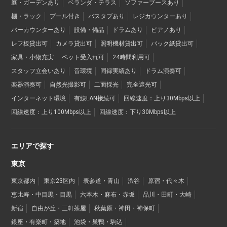
庭・ガーデンあり
ベランダ・テラス
ソファーブースあり
棚・ラック
プール付き
バスタブあり
レジカウンターあり
バーカウンターあり
設備・備品
ドラムあり
ピアノあり
レフ板貸出可
カメラ貸出可
照明機材貸出可
バック紙貸出可
家具・小物充実
ペット受入れ可
24時間利用可
スタッフ立会いあり
音環境
同録実績あり
ドラム演奏可
楽器演奏可
自然光撮影可
二面採光
完全遮光可
インターネット環境
有線LAN接続可
回線速度：上り30Mbps以上
回線速度：上り100Mbps以上
回線速度：下り30Mbps以上
エリアで探す
東京
東京都内
東京23区内
表参道・青山
渋谷
原宿・代々木
恵比寿・中目黒・目黒
六本木・麻布・赤坂
品川・田町・大崎
新宿
自由が丘・三軒茶屋
秋葉原・神田・神保町
銀座・有楽町・築地
池袋・巣鴨・駒込