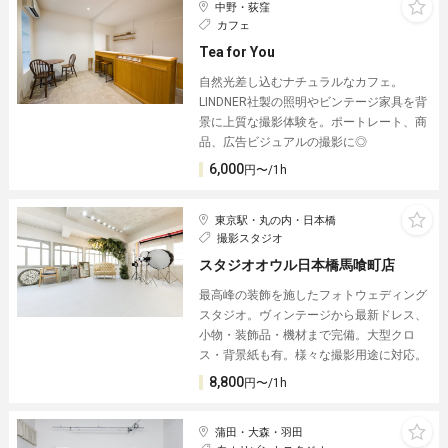
中野・荻窪
カフェ
Tea for You
自然光差し込むナチュラルなカフェ。
LINDNER社製の照明やビンテージ家具を背
景に上質な撮影体験を。ポートレート、商
品、広告ビジュアルの撮影に◎
6,000
円〜/1h
東京駅・丸の内・日本橋
撮影スタジオ
スタジオオウル日本橋馬喰町店
最高峰の装飾を施したフォトウェディング
スタジオ。ヴィンテージから最新ドレス、
小物・装飾品・機材まで完備。大型クロ
ス・背景紙も有。様々な撮影用途に対応。
8,800
円〜/1h
蒲田・大森・羽田