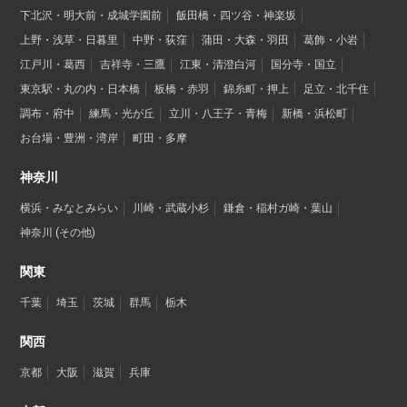
下北沢・明大前・成城学園前
飯田橋・四ツ谷・神楽坂
上野・浅草・日暮里
中野・荻窪
蒲田・大森・羽田
葛飾・小岩
江戸川・葛西
吉祥寺・三鷹
江東・清澄白河
国分寺・国立
東京駅・丸の内・日本橋
板橋・赤羽
錦糸町・押上
足立・北千住
調布・府中
練馬・光が丘
立川・八王子・青梅
新橋・浜松町
お台場・豊洲・湾岸
町田・多摩
神奈川
横浜・みなとみらい
川崎・武蔵小杉
鎌倉・稲村ガ崎・葉山
神奈川 (その他)
関東
千葉
埼玉
茨城
群馬
栃木
関西
京都
大阪
滋賀
兵庫