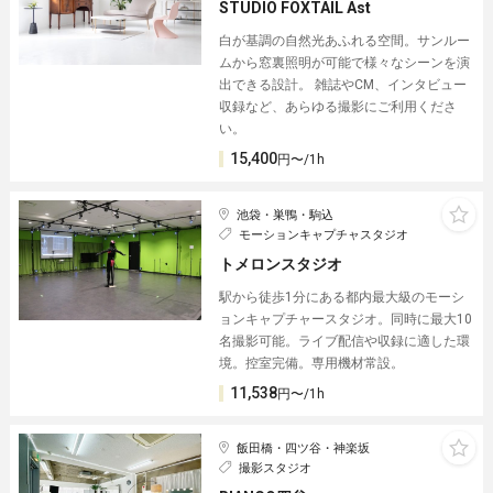
STUDIO FOXTAIL Ast
白が基調の自然光あふれる空間。サンルー
ムから窓裏照明が可能で様々なシーンを演
出できる設計。 雑誌やCM、インタビュー
収録など、あらゆる撮影にご利用くださ
い。
15,400
円〜/1h
池袋・巣鴨・駒込
モーションキャプチャスタジオ
トメロンスタジオ
駅から徒歩1分にある都内最大級のモーシ
ョンキャプチャースタジオ。同時に最大10
名撮影可能。ライブ配信や収録に適した環
境。控室完備。専用機材常設。
11,538
円〜/1h
飯田橋・四ツ谷・神楽坂
撮影スタジオ