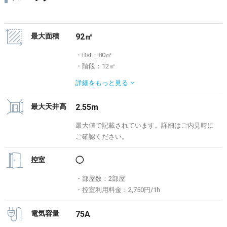
最大面積
92㎡
・Bst：80㎡
・階段：12㎡
・Ast：90㎡
詳細を
もっと見る
・Croom（控室）：14㎡
・Droom（控室）：13㎡
最大天井高
2.55m
最大値で記載されています。詳細はご内見時に
ご確認ください。
控室
◯
・部屋数：2部屋
・控室利用料金：2,750円/1h
電気容量
75A