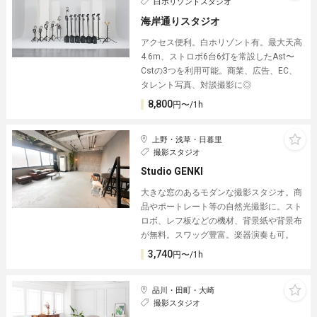
白ホリゾントスタジオ
海岸通りスタジオ
アクセス便利。白ホリゾント有。最大天高
4.6m、ストロボ6台6灯を常設したAst〜
Cstの3つを利用可能。商業、広告、EC、
タレント写真、対談撮影に◎
8,800
円〜/1h
上野・浅草・日暮里
撮影スタジオ
Studio GENKI
大きな窓のあるモダンな撮影スタジオ。商
品やポートレート等の自然光撮影に。スト
ロボ、レフ板などの機材、背景紙や背景布
が無料。スワッグ豊富。楽器演奏も可。
3,740
円〜/1h
品川・田町・大崎
撮影スタジオ