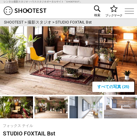
レンタル撮影スタジオ･ハウススタジオポータルサイト「SHOOTEST」
レンタル撮影スタジオ･ハウススタジオ検索のSHOO
検索
ブックマーク
SHOOTEST
>
撮影スタジオ
>
STUDIO FOXTAIL Bst
すべての写真 (25)
フォックス テイル
STUDIO FOXTAIL Bst