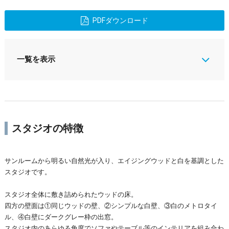
PDFダウンロード
一覧を表示
スタジオの特徴
サンルームから明るい自然光が入り、エイジングウッドと白を基調とした
スタジオです。
スタジオ全体に敷き詰められたウッドの床。
四方の壁面は①同じウッドの壁、②シンプルな白壁、③白のメトロタイ
ル、④白壁にダークグレー枠の出窓。
スタジオ内のあらゆる角度でソファやテーブル等のインテリアを組み合わ