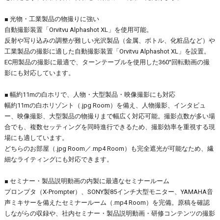
■ 光物・工業製品の物撮りに強い
自動撮影装置「Orvitvu Alphashot XL」を使用可能。
反射や写り込みの調整が難しい光沢製品（金属、ボトル、化粧品など）や
工業製品の撮影に適した自動撮影装置「Orvitvu Alphashot XL」を設置。
EC用製品の撮影に最適で、ターンテーブルを使用した360°回転動画の撮
影にも対応しています。
■ 幅約11mの白ホリで、人物・大型製品・映像撮影にも対応
幅約11mの白ホリゾント（.jpg Room）を備え、人物撮影、インタビュ
ー、映像撮影、大型製品の物撮りまで幅広く対応可能。撮影点数が多い場
合でも、複数セッティングを同時進行できるため、撮影効率を重視する現
場にも適しています。
どちらのお部屋（.jpg Room／.mp4 Room）も完全遮光が可能なため、繊
細なライティングにも対応できます。
■ セミナー・製品説明動画の内製に最適なセミナールーム
プロンプタ（X-Prompter）、SONY製85インチ大型モニター、YAMAHA音
声ミキサーを備えたセミナールーム（.mp4 Room）を完備。原稿を確認
しながらの収録や、社内セミナー・製品説明動画・研修コンテンツの撮影