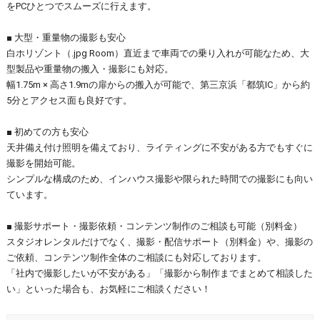
をPCひとつでスムーズに行えます。
■ 大型・重量物の撮影も安心
白ホリゾント（.jpg Room）直近まで車両での乗り入れが可能なため、大
型製品や重量物の搬入・撮影にも対応。
幅1.75m × 高さ1.9mの扉からの搬入が可能で、第三京浜「都筑IC」から約
5分とアクセス面も良好です。
■ 初めての方も安心
天井備え付け照明を備えており、ライティングに不安がある方でもすぐに
撮影を開始可能。
シンプルな構成のため、インハウス撮影や限られた時間での撮影にも向い
ています。
■ 撮影サポート・撮影依頼・コンテンツ制作のご相談も可能（別料金）
スタジオレンタルだけでなく、撮影・配信サポート（別料金）や、撮影の
ご依頼、コンテンツ制作全体のご相談にも対応しております。
「社内で撮影したいが不安がある」「撮影から制作までまとめて相談した
い」といった場合も、お気軽にご相談ください！