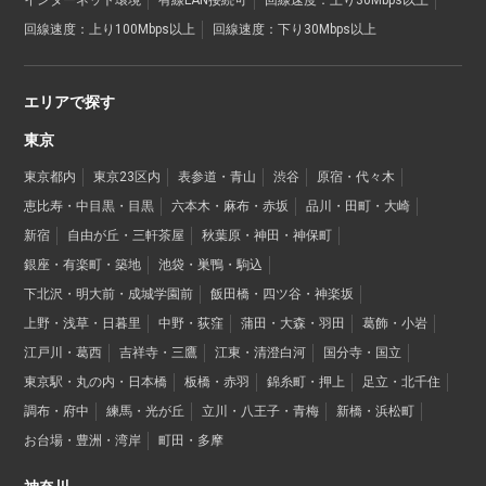
回線速度：上り100Mbps以上
回線速度：下り30Mbps以上
エリアで探す
東京
東京都内
東京23区内
表参道・青山
渋谷
原宿・代々木
恵比寿・中目黒・目黒
六本木・麻布・赤坂
品川・田町・大崎
新宿
自由が丘・三軒茶屋
秋葉原・神田・神保町
銀座・有楽町・築地
池袋・巣鴨・駒込
下北沢・明大前・成城学園前
飯田橋・四ツ谷・神楽坂
上野・浅草・日暮里
中野・荻窪
蒲田・大森・羽田
葛飾・小岩
江戸川・葛西
吉祥寺・三鷹
江東・清澄白河
国分寺・国立
東京駅・丸の内・日本橋
板橋・赤羽
錦糸町・押上
足立・北千住
調布・府中
練馬・光が丘
立川・八王子・青梅
新橋・浜松町
お台場・豊洲・湾岸
町田・多摩