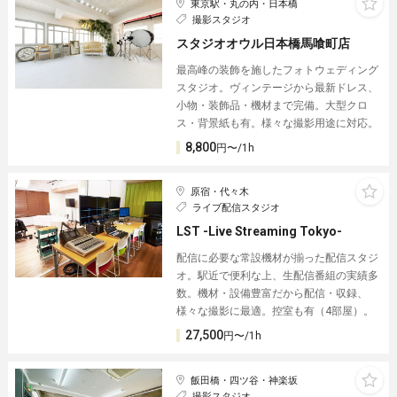
東京駅・丸の内・日本橋
撮影スタジオ
スタジオオウル日本橋馬喰町店
最高峰の装飾を施したフォトウェディング
スタジオ。ヴィンテージから最新ドレス、
小物・装飾品・機材まで完備。大型クロ
ス・背景紙も有。様々な撮影用途に対応。
8,800
円〜/1h
原宿・代々木
ライブ配信スタジオ
LST -Live Streaming Tokyo-
配信に必要な常設機材が揃った配信スタジ
オ。駅近で便利な上、生配信番組の実績多
数。機材・設備豊富だから配信・収録、
様々な撮影に最適。控室も有（4部屋）。
27,500
円〜/1h
飯田橋・四ツ谷・神楽坂
撮影スタジオ