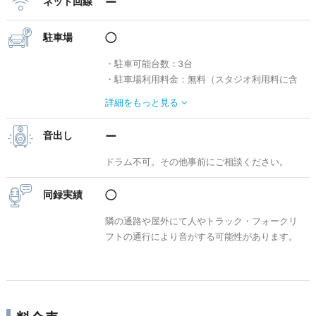
ネット回線
ー
駐車場
◯
・駐車可能台数：3台
・駐車場利用料金：無料（スタジオ利用料に含
む）
詳細を
もっと見る
※要事前予約となります。
※大型トラック可。状況により駐車可能サイ
音出し
ー
ズ・台数が変動するため、事前にご相談くださ
い。
ドラム不可。その他事前にご相談ください。
> その他周辺駐車場検索は「s-park」へ
同録実績
◯
隣の通路や屋外にて人やトラック・フォークリ
フトの通行により音がする可能性があります。