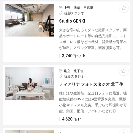
上野・浅草・日暮里
撮影スタジオ
Studio GENKI
大きな窓のあるモダンな撮影スタジオ。商
品やポートレート等の自然光撮影に。スト
ロボ、レフ板などの機材、背景紙や背景布
が無料。スワッグ豊富。楽器演奏も可。
3,740
円〜/1h
足立・北千住
撮影スタジオ
ティアリナ フォトスタジオ 北千住
推し活や生誕祭、記念日フォトに最適。機
能性抜群の35㎡には4面背景を完備。撮影
小物やドレスも充実。手ぶらで即撮影が可
能。動画、配信、アパレルなどに◎
4,620
円/1h