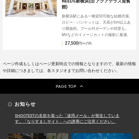
NEEDS新横浜(旧 アクアテラス迎賓
館)
新横浜駅にある一棟貸切可能な結婚式場。
ロビー・バンケットは、天高が5m以上あ
り開放的。プール付ガーデンや控室も。
MVなどのイメージカットの撮影に最適。
27,500
円〜/1h
ページ作成もしくはページ更新時点での情報となりますので、最新の情報
や詳細につきましては、各スタジオまでお問い合わせください。
PAGE TOP
お知らせ
SHOOTESTの名前を装った「迷惑メール」が発生していま
す。「なりすましサイト」への誘導にご注意ください。