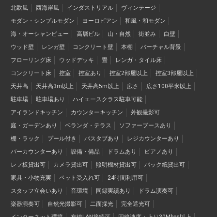
北欧風
西海岸風
インダストリアル
ヴィンテージ
モダン・シンプルモダン
ヨーロピアン
和風・和モダン
海・オーシャンビュー
高層ビル
山・自然
街並み
白壁
ウッド壁
レンガ壁
コンクリート壁
本棚
バーチャル背景
フローリング床
ウッドデッキ
畳
レンガ・タイル床
コンクリート床
控室
控室あり
控室2部屋以上
控室3部屋以上
天井高
天井高3m以上
天井高5m以上
広さ
広さ100平米以上
駐車場
駐車場あり
ハイエースクラス駐車可能
アイランドキッチン
カウンターキッチン
外観撮影可
庭・ガーデンあり
ベランダ・テラス
ソファーブースあり
棚・ラック
プール付き
バスタブあり
レジカウンターあり
バーカウンターあり
設備・備品
ドラムあり
ピアノあり
レフ板貸出可
カメラ貸出可
照明機材貸出可
バック紙貸出可
家具・小物充実
ペット受入れ可
24時間利用可
スタッフ立会いあり
音環境
同録実績あり
ドラム演奏可
楽器演奏可
自然光撮影可
二面採光
完全遮光可
インターネット環境
有線LAN接続可
回線速度：上り30Mbps以上