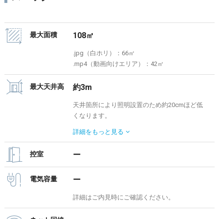
最大面積
108㎡
.jpg（白ホリ）：66㎡
.mp4（動画向けエリア）：42㎡
最大天井高
約3m
天井箇所により照明設置のため約20cmほど低
くなります。
最大値で記載されています。詳細はご内見時に
詳細を
もっと見る
ご確認ください。
控室
ー
電気容量
ー
詳細はご内見時にご確認ください。