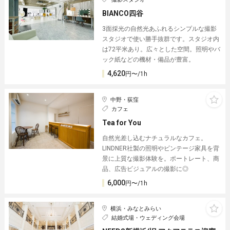
BIANCO四谷
3面採光の自然光あふれるシンプルな撮影
スタジオで使い勝手抜群です。スタジオ内
は72平米あり。広々とした空間。照明やバ
ック紙などの機材・備品が豊富。
4,620
円〜/1h
中野・荻窪
カフェ
Tea for You
自然光差し込むナチュラルなカフェ。
LINDNER社製の照明やビンテージ家具を背
景に上質な撮影体験を。ポートレート、商
品、広告ビジュアルの撮影に◎
6,000
円〜/1h
横浜・みなとみらい
結婚式場・ウェディング会場