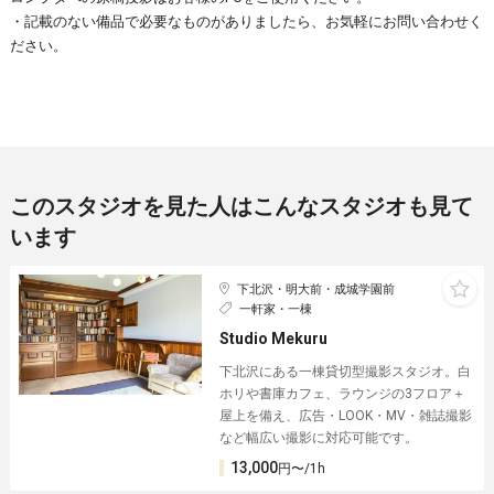
・記載のない備品で必要なものがありましたら、お気軽にお問い合わせく
ださい。
このスタジオを見た人はこんなスタジオも見て
います
下北沢・明大前・成城学園前
一軒家・一棟
Studio Mekuru
下北沢にある一棟貸切型撮影スタジオ。白
ホリや書庫カフェ、ラウンジの3フロア＋
屋上を備え、広告・LOOK・MV・雑誌撮影
など幅広い撮影に対応可能です。
13,000
円〜/1h