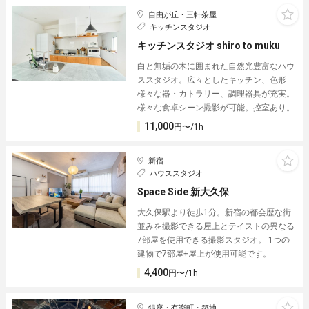
自由が丘・三軒茶屋
キッチンスタジオ
キッチンスタジオ shiro to muku
白と無垢の木に囲まれた自然光豊富なハウ
ススタジオ。広々としたキッチン、色形
様々な器・カトラリー、調理器具が充実。
様々な食卓シーン撮影が可能。控室あり。
11,000
円〜/1h
新宿
ハウススタジオ
Space Side 新大久保
大久保駅より徒歩1分。新宿の都会歴な街
並みを撮影できる屋上とテイストの異なる
7部屋を使用できる撮影スタジオ。 1つの
建物で7部屋+屋上が使用可能です。
4,400
円〜/1h
銀座・有楽町・築地