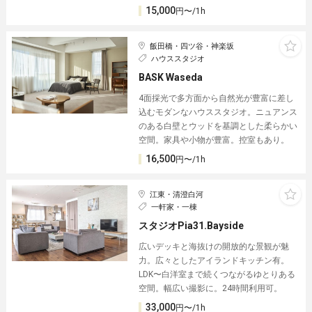
15,000
円〜/1h
飯田橋・四ツ谷・神楽坂
ハウススタジオ
BASK Waseda
4面採光で多方面から自然光が豊富に差し
込むモダンなハウススタジオ。ニュアンス
のある白壁とウッドを基調とした柔らかい
空間。家具や小物が豊富。控室もあり。
16,500
円〜/1h
江東・清澄白河
一軒家・一棟
スタジオPia31.Bayside
広いデッキと海抜けの開放的な景観が魅
力。広々としたアイランドキッチン有。
LDK〜白洋室まで続くつながるゆとりある
空間。幅広い撮影に。24時間利用可。
33,000
円〜/1h