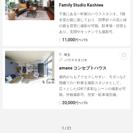
Family Studio Kashiwa
千葉にある一軒家のハウススタジオ。1階
全室が庭に面しており、四季折々の花と緑
の庭を背景に撮影が可能。駐車場・控室も
あり。玄関やキッチンでも撮影可。
11,000
円〜/1h
埼玉
ハウススタジオ
amane コンセプトハウス
都内からもアクセスしやすい、モダンな2
階建ての一軒家を撮影スタジオとして。
広々としたLDKで多彩なシーンの撮影が可
能。外観撮影可。控室・駐車場完備。
20,000
円〜/1h
1 / 21