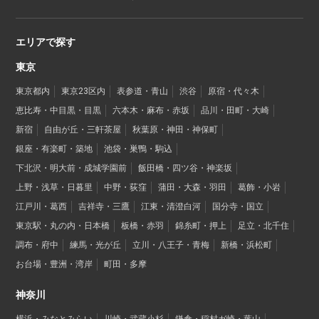
エリアで探す
東京
東京都内
東京23区内
表参道・青山
渋谷
原宿・代々木
恵比寿・中目黒・目黒
六本木・麻布・赤坂
品川・田町・大崎
新宿
自由が丘・三軒茶屋
秋葉原・神田・神保町
銀座・有楽町・築地
池袋・巣鴨・駒込
下北沢・明大前・成城学園前
飯田橋・四ツ谷・神楽坂
上野・浅草・日暮里
中野・荻窪
蒲田・大森・羽田
葛飾・小岩
江戸川・葛西
吉祥寺・三鷹
江東・清澄白河
国分寺・国立
東京駅・丸の内・日本橋
板橋・赤羽
錦糸町・押上
足立・北千住
調布・府中
練馬・光が丘
立川・八王子・青梅
新橋・浜松町
お台場・豊洲・湾岸
町田・多摩
神奈川