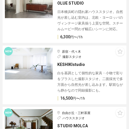
OLUE STUDIO
日本橋浜町の隠れ家ハウススタジオ。自然
光が差し込む室内は、北欧・ヨーロッパの
ヴィンテージ家具揃う上質な空間。スチー
ルムービー問わず幅広いシーンに対応。
6,300
円〜/1h
原宿・代々木
撮影スタジオ
KESHIKIstudio
白を基調として個性的な家具・小物で彩り
をプラスした撮影スタジオ。二面採光で多
方面から自然光が差し込みます。駅前なが
ら静かなので同録撮影にも。
16,500
円〜/1h
自由が丘・三軒茶屋
ハウススタジオ
STUDIO MOLCA