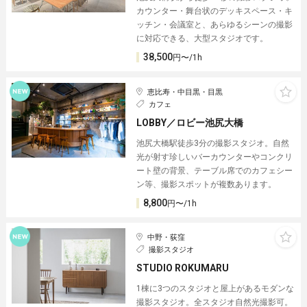
カウンター・舞台状のデッキスペース・キ
ッチン・会議室と、あらゆるシーンの撮影
に対応できる、大型スタジオです。
38,500
円〜/1h
恵比寿・中目黒・目黒
カフェ
LOBBY／ロビー池尻大橋
池尻大橋駅徒歩3分の撮影スタジオ。自然
光が射す珍しいバーカウンターやコンクリ
ート壁の背景、テーブル席でのカフェシー
ン等、撮影スポットが複数あります。
8,800
円〜/1h
中野・荻窪
撮影スタジオ
STUDIO ROKUMARU
1棟に3つのスタジオと屋上があるモダンな
撮影スタジオ。全スタジオ自然光撮影可。