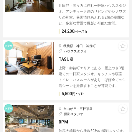
世田谷・等々力に佇む一軒家ハウススタジ
オ。アンティーク調のリビングやシノワズ
リの和室、異国情緒あふれる2階の空間な
ど、多彩な背景で撮影が可能な空間。
24,200
円〜/1h
秋葉原・神田・神保町
ハウススタジオ
TASUKI
上野・御徒町エリアにある、屋上つき3階
建ての一軒家スタジオ。キッチンや寝室・
トイレ・バスルームがあり、ほぼ全ての生
活シーンを撮影することが可能です。
5,500
円〜/1h
自由が丘・三軒茶屋
撮影スタジオ
BPM
池尻大橋駅から徒歩30秒の撮影スタジオ。