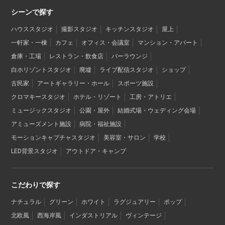
シーンで探す
ハウススタジオ
撮影スタジオ
キッチンスタジオ
屋上
一軒家・一棟
カフェ
オフィス・会議室
マンション・アパート
倉庫・工場
レストラン・飲食店
バーラウンジ
白ホリゾントスタジオ
廃墟
ライブ配信スタジオ
ショップ
古民家
アートギャラリー・ホール
スポーツ施設
クロマキースタジオ
ホテル・リゾート
工房・アトリエ
ミュージックスタジオ
公園・屋外
結婚式場・ウェディング会場
アミューズメント施設
病院・福祉施設
モーションキャプチャスタジオ
美容室・サロン
学校
LED背景スタジオ
アウトドア・キャンプ
こだわりで探す
ナチュラル
グリーン
ホワイト
ラグジュアリー
ポップ
北欧風
西海岸風
インダストリアル
ヴィンテージ