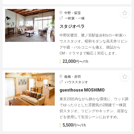
中野・荻窪
一軒家・一棟
スタジオベラ
中野区鷺宮、鷺ノ宮駅徒歩8分の一軒家ハ
ウススタジオ。昭和モダンな高天井リビン
グや庭・バルコニーも備え、雑誌から
CM・ドラマまで幅広く対応します。
22,000
円〜/1h
板橋・赤羽
ハウススタジオ
guesthouse MOSHIMO
東京23区内ながら静かな環境に、ウッド調
でゆったりとした雰囲気の2階建て一棟貸
切スタジオ。リビングやキッチン、浴室な
どを使用して生活シーンにおすすめ。
5,500
円〜/1h