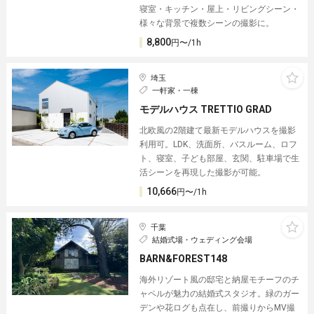
寝室・キッチン・屋上・リビングシーン・
様々な背景で複数シーンの撮影に。
8,800
円〜/1h
埼玉
一軒家・一棟
モデルハウス TRETTIO GRAD
北欧風の2階建て最新モデルハウスを撮影
利用可。LDK、洗面所、バスルーム、ロフ
ト、寝室、子ども部屋、玄関、駐車場で生
活シーンを再現した撮影が可能。
10,666
円〜/1h
千葉
結婚式場・ウェディング会場
BARN&FOREST148
海外リゾート風の邸宅と納屋モチーフのチ
ャペルが魅力の結婚式スタジオ。緑のガー
デンや花ログも点在し、前撮りからMV撮