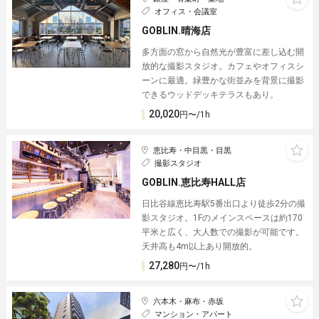
オフィス・会議室
GOBLIN.晴海店
多方面の窓から自然光が豊富に差し込む開
放的な撮影スタジオ。カフェやオフィスシ
ーンに最適。緑豊かな街並みを背景に撮影
できるウッドデッキテラスもあり。
20,020
円〜/1h
恵比寿・中目黒・目黒
撮影スタジオ
GOBLIN.恵比寿HALL店
日比谷線恵比寿駅5番出口より徒歩2分の撮
影スタジオ。1Fのメインスペースは約170
平米と広く、大人数での撮影が可能です。
天井高も4m以上あり開放的。
27,280
円〜/1h
六本木・麻布・赤坂
マンション・アパート