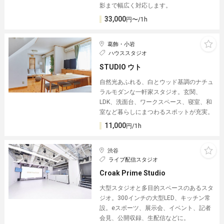
影まで幅広く対応します。
33,000
円〜/1h
葛飾・小岩
ハウススタジオ
STUDIO ウト
自然光あふれる、白とウッド基調のナチュ
ラルモダンな一軒家スタジオ。玄関、
LDK、洗面台、ワークスペース、寝室、和
室など暮らしにまつわるスポットが充実。
11,000
円/1h
渋谷
ライブ配信スタジオ
Croak Prime Studio
大型スタジオと多目的スペースのあるスタ
ジオ。300インチの大型LED、キッチン常
設。eスポーツ、展示会、イベント、記者
会見、公開収録、生配信などに。