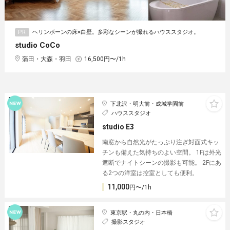
PR
ヘリンボーンの床×白壁。多彩なシーンが撮れるハウススタジオ。
studio CoCo
蒲田・大森・羽田
16,500円〜/1h
下北沢・明大前・成城学園前
ハウススタジオ
studio E3
南窓から自然光がたっぷり注ぎ対面式キッ
チンも備えた気持ちのよい空間。 1Fは外光
遮断でナイトシーンの撮影も可能。 2Fにあ
る2つの洋室は控室としても便利。
11,000
円〜/1h
東京駅・丸の内・日本橋
撮影スタジオ