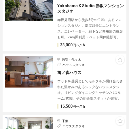
Yokohama K Studio 赤坂マンション
スタジオ
赤坂見附駅から徒歩5分の位置にあるマン
ションスタジオ。部屋以外にエントラン
ス、エレベーター、廊下など共用部の撮影
も可。24時間利用・ペット同伴撮影可。
33,000
円〜/1h
原宿・代々木
ハウススタジオ
鳩ノ森ハウス
ウッドを基調としてモルタルが掛け合わさ
れた温かみのあるシックなハウススタジ
オ。リビングダイニングキッチン/バスル
ーム/玄関、その他撮影スポットが充実。
16,500
円〜/1h
千葉
ハウススタジオ