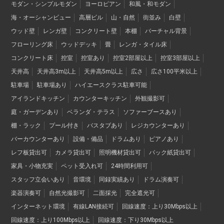
モダン・シンプルモダン
ヨーロピアン
和風・和モダン
海・オーシャンビュー
高層ビル
山・自然
街並み
白壁
ウッド壁
レンガ壁
コンクリート壁
本棚
バーチャル背景
フローリング床
ウッドデッキ
畳
レンガ・タイル床
コンクリート床
控室
控室あり
控室2部屋以上
控室3部屋以上
天井高
天井高3m以上
天井高5m以上
広さ
広さ100平米以上
駐車場
駐車場あり
ハイエースクラス駐車可能
アイランドキッチン
カウンターキッチン
外観撮影可
庭・ガーデンあり
ベランダ・テラス
ソファーブースあり
棚・ラック
プール付き
バスタブあり
レジカウンターあり
バーカウンターあり
設備・備品
ドラムあり
ピアノあり
レフ板貸出可
カメラ貸出可
照明機材貸出可
バック紙貸出可
家具・小物充実
ペット受入れ可
24時間利用可
スタッフ立会いあり
音環境
同録実績あり
ドラム演奏可
楽器演奏可
自然光撮影可
二面採光
完全遮光可
インターネット環境
有線LAN接続可
回線速度：上り30Mbps以上
回線速度：上り100Mbps以上
回線速度：下り30Mbps以上