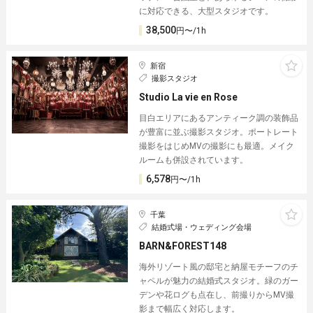
に対応できる、大型スタジオです。
38,500
円〜/1h
新宿
撮影スタジオ
Studio La vie en Rose
目白エリアにあるアンティーク調の装飾品
が豊富に並ぶ撮影スタジオ。ポートレート
撮影をはじめMVの撮影にも最適。メイク
ルームも併設されています。
6,578
円〜/1h
千葉
結婚式場・ウェディング会場
BARN&FOREST148
海外リゾート風の邸宅と納屋モチーフのチ
ャペルが魅力の結婚式スタジオ。緑のガー
デンや花ログも点在し、前撮りからMV撮
影まで幅広く対応します。