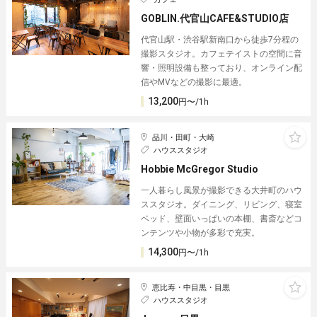
GOBLIN.代官山CAFE&STUDIO店
代官山駅・渋谷駅新南口から徒歩7分程の
撮影スタジオ。カフェテイストの空間に音
響・照明設備も整っており、オンライン配
信やMVなどの撮影に最適。
13,200
円〜/1h
品川・田町・大崎
ハウススタジオ
Hobbie McGregor Studio
一人暮らし風景が撮影できる大井町のハウ
ススタジオ。ダイニング、リビング、寝室
ベッド、壁面いっぱいの本棚、書斎などコ
ンテンツや小物が多彩で充実。
14,300
円〜/1h
恵比寿・中目黒・目黒
ハウススタジオ