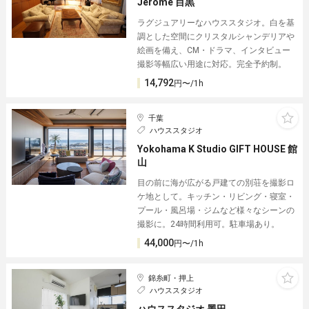
Jerome 目黒
ラグジュアリーなハウススタジオ。白を基
調とした空間にクリスタルシャンデリアや
絵画を備え、CM・ドラマ、インタビュー
撮影等幅広い用途に対応。完全予約制。
14,792
円〜/1h
千葉
ハウススタジオ
Yokohama K Studio GIFT HOUSE 館
山︎
目の前に海が広がる戸建ての別荘を撮影ロ
ケ地として。キッチン・リビング・寝室・
プール・風呂場・ジムなど様々なシーンの
撮影に。24時間利用可。駐車場あり。
44,000
円〜/1h
錦糸町・押上
ハウススタジオ
ハウススタジオ 墨田