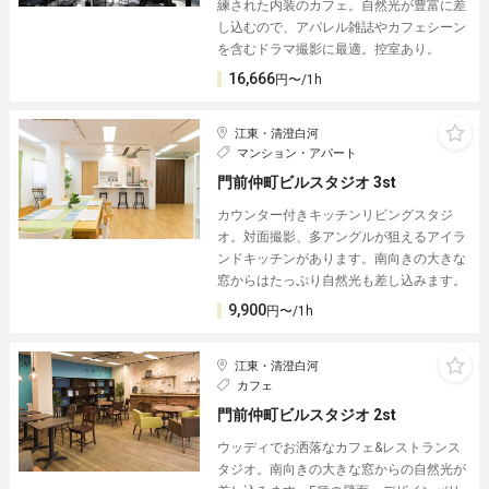
練された内装のカフェ。自然光が豊富に差
し込むので、アパレル雑誌やカフェシーン
を含むドラマ撮影に最適。控室あり。
16,666
円〜/1h
江東・清澄白河
マンション・アパート
門前仲町ビルスタジオ 3st
カウンター付きキッチンリビングスタジ
オ。対面撮影、多アングルが狙えるアイラ
ンドキッチンがあります。南向きの大きな
窓からはたっぷり自然光も差し込みます。
9,900
円〜/1h
江東・清澄白河
カフェ
門前仲町ビルスタジオ 2st
ウッディでお洒落なカフェ&レストランス
タジオ。南向きの大きな窓からの自然光が