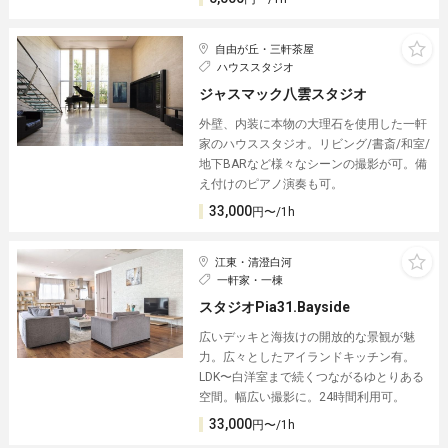
自由が丘・三軒茶屋
ハウススタジオ
ジャスマック八雲スタジオ
外壁、内装に本物の大理石を使用した一軒
家のハウススタジオ。リビング/書斎/和室/
地下BARなど様々なシーンの撮影が可。備
え付けのピアノ演奏も可。
33,000
円〜/1h
江東・清澄白河
一軒家・一棟
スタジオPia31.Bayside
広いデッキと海抜けの開放的な景観が魅
力。広々としたアイランドキッチン有。
LDK〜白洋室まで続くつながるゆとりある
空間。幅広い撮影に。24時間利用可。
33,000
円〜/1h