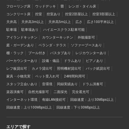
フローリング床
ウッドデッキ
畳
レンガ・タイル床
コンクリート床
控室
控室あり
控室2部屋以上
控室3部屋以上
天井高
天井高3m以上
天井高5m以上
広さ
広さ100平米以上
駐車場
駐車場あり
ハイエースクラス駐車可能
アイランドキッチン
カウンターキッチン
外観撮影可
庭・ガーデンあり
ベランダ・テラス
ソファーブースあり
棚・ラック
プール付き
バスタブあり
レジカウンターあり
バーカウンターあり
設備・備品
ドラムあり
ピアノあり
レフ板貸出可
カメラ貸出可
照明機材貸出可
バック紙貸出可
家具・小物充実
ペット受入れ可
24時間利用可
スタッフ立会いあり
音環境
同録実績あり
ドラム演奏可
楽器演奏可
自然光撮影可
二面採光
完全遮光可
インターネット環境
有線LAN接続可
回線速度：上り30Mbps以上
回線速度：上り100Mbps以上
回線速度：下り30Mbps以上
エリアで探す