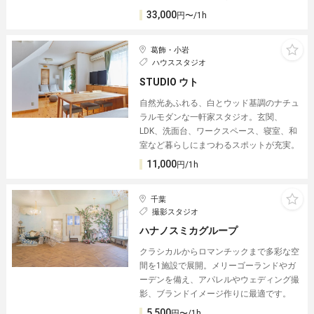
33,000
円〜/1h
葛飾・小岩
ハウススタジオ
STUDIO ウト
自然光あふれる、白とウッド基調のナチュ
ラルモダンな一軒家スタジオ。玄関、
LDK、洗面台、ワークスペース、寝室、和
室など暮らしにまつわるスポットが充実。
11,000
円/1h
千葉
撮影スタジオ
ハナノスミカグループ
クラシカルからロマンチックまで多彩な空
間を1施設で展開。メリーゴーランドやガ
ーデンを備え、アパレルやウェディング撮
影、ブランドイメージ作りに最適です。
5,500
円〜/1h