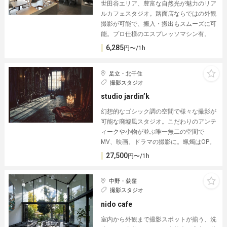
世田谷エリア、豊富な自然光が魅力のリア
ルカフェスタジオ。路面店ならではの外観
撮影が可能で、搬入・搬出もスムーズに可
能。プロ仕様のエスプレッソマシン有。
6,285
円〜/1h
足立・北千住
撮影スタジオ
studio jardin’k
幻想的なゴシック調の空間で様々な撮影が
可能な廃墟風スタジオ。こだわりのアンテ
ィークや小物が並ぶ唯一無二の空間で
MV、映画、ドラマの撮影に。蝋燭はOP。
27,500
円〜/1h
中野・荻窪
撮影スタジオ
nido cafe
室内から外観まで撮影スポットが揃う、洗