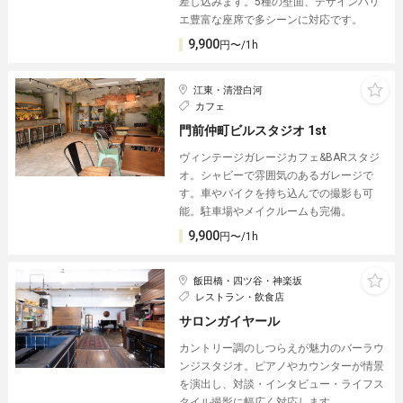
差し込みます。5種の壁面、デザインバリ
エ豊富な座席で多シーンに対応です。
9,900
円〜/1h
江東・清澄白河
カフェ
門前仲町ビルスタジオ 1st
ヴィンテージガレージカフェ&BARスタジ
オ。シャビーで雰囲気のあるガレージで
す。車やバイクを持ち込んでの撮影も可
能。駐車場やメイクルームも完備。
9,900
円〜/1h
飯田橋・四ツ谷・神楽坂
レストラン・飲食店
サロンガイヤール
カントリー調のしつらえが魅力のバーラウ
ンジスタジオ。ピアノやカウンターが情景
を演出し、対談・インタビュー・ライフス
タイル撮影に幅広く対応します。