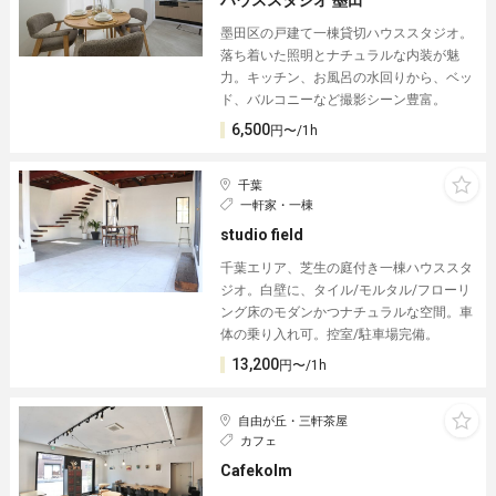
墨田区の戸建て一棟貸切ハウススタジオ。
落ち着いた照明とナチュラルな内装が魅
力。キッチン、お風呂の水回りから、ベッ
ド、バルコニーなど撮影シーン豊富。
6,500
円〜/1h
千葉
一軒家・一棟
studio field
千葉エリア、芝生の庭付き一棟ハウススタ
ジオ。白壁に、タイル/モルタル/フローリ
ング床のモダンかつナチュラルな空間。車
体の乗り入れ可。控室/駐車場完備。
13,200
円〜/1h
自由が丘・三軒茶屋
カフェ
Cafekolm