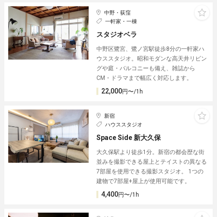
中野・荻窪
一軒家・一棟
スタジオベラ
中野区鷺宮、鷺ノ宮駅徒歩8分の一軒家ハ
ウススタジオ。昭和モダンな高天井リビン
グや庭・バルコニーも備え、雑誌から
CM・ドラマまで幅広く対応します。
22,000
円〜/1h
新宿
ハウススタジオ
Space Side 新大久保
大久保駅より徒歩1分。新宿の都会歴な街
並みを撮影できる屋上とテイストの異なる
7部屋を使用できる撮影スタジオ。 1つの
建物で7部屋+屋上が使用可能です。
4,400
円〜/1h