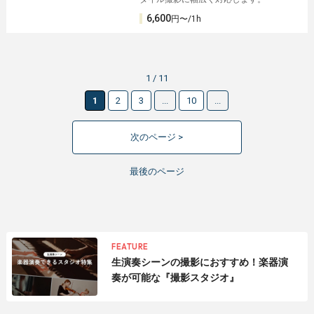
6,600
円〜/1h
1 / 11
1
2
3
...
10
...
次のページ >
最後のページ
FEATURE
生演奏シーンの撮影におすすめ！楽器演
奏が可能な『撮影スタジオ』