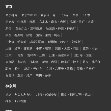
東京
東京都内
東京23区内
表参道・青山
渋谷
原宿・代々木
恵比寿・中目黒・目黒
六本木・麻布・赤坂
品川・田町・大崎
新宿
自由が丘・三軒茶屋
秋葉原・神田・神保町
銀座・有楽町・築地
池袋・巣鴨・駒込
下北沢・明大前・成城学園前
飯田橋・四ツ谷・神楽坂
上野・浅草・日暮里
中野・荻窪
蒲田・大森・羽田
葛飾・小岩
江戸川・葛西
吉祥寺・三鷹
江東・清澄白河
国分寺・国立
東京駅・丸の内・日本橋
板橋・赤羽
錦糸町・押上
足立・北千住
調布・府中
練馬・光が丘
立川・八王子・青梅
新橋・浜松町
お台場・豊洲・湾岸
町田・多摩
神奈川
横浜・みなとみらい
川崎・武蔵小杉
鎌倉・稲村ガ崎・葉山
神奈川 (その他)