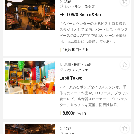
渋谷
レストラン・飲食店
FELLOWS Bistro&Bar
L字バーカウンターのあるビストロを撮影
スタジオとして案内。バー・レストランス
ペースの2つの空間で幅広いシーンを撮影
可。商品撮影にも最適。控室あり。
16,500
円〜/1h
品川・田町・大崎
ハウススタジオ
Lab8 Tokyo
2フロアあるポップなハウススタジオ。手
作りのアート作品や、DJブース、ブラウン
管テレビ、高音質スピーカー、プロジェク
ター、キッチンを完備。防音性抜群。
8,800
円〜/1h
渋谷
カフェ