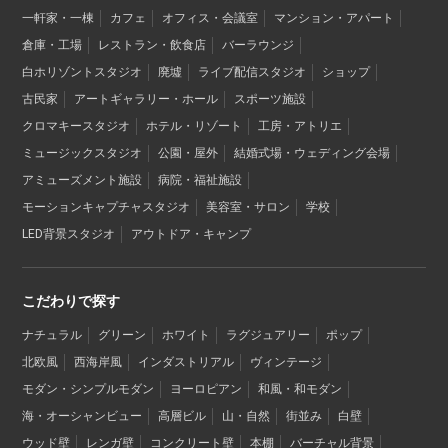
一軒家・一棟
カフェ
オフィス・会議室
マンション・アパート
倉庫・工場
レストラン・飲食店
バーラウンジ
白ホリゾントスタジオ
廃墟
ライブ配信スタジオ
ショップ
古民家
アートギャラリー・ホール
スポーツ施設
クロマキースタジオ
ホテル・リゾート
工房・アトリエ
ミュージックスタジオ
公園・屋外
結婚式場・ウェディング会場
アミューズメント施設
病院・福祉施設
モーションキャプチャスタジオ
美容室・サロン
学校
LED背景スタジオ
アウトドア・キャンプ
こだわりで探す
ナチュラル
グリーン
ホワイト
ラグジュアリー
ポップ
北欧風
西海岸風
インダストリアル
ヴィンテージ
モダン・シンプルモダン
ヨーロピアン
和風・和モダン
海・オーシャンビュー
高層ビル
山・自然
街並み
白壁
ウッド壁
レンガ壁
コンクリート壁
本棚
バーチャル背景