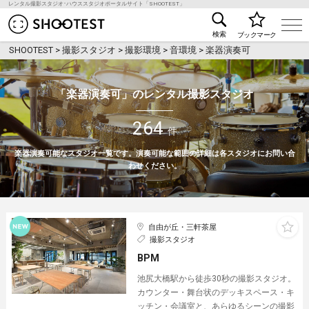
レンタル撮影スタジオ･ハウススタジオポータルサイト「SHOOTEST」
レンタル撮影スタジオ･ハウススタジオ検索のSHOO
検索
ブックマーク
SHOOTEST
>
撮影スタジオ
>
撮影環境
>
音環境
>
楽器演奏可
「楽器演奏可」のレンタル撮影スタジオ
264
件
楽器演奏可能なスタジオ一覧です。演奏可能な範囲の詳細は各スタジオにお問い合
わせください。
自由が丘・三軒茶屋
撮影スタジオ
BPM
池尻大橋駅から徒歩30秒の撮影スタジオ。
カウンター・舞台状のデッキスペース・キ
ッチン・会議室と、あらゆるシーンの撮影