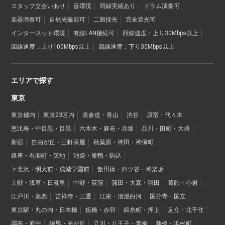
スタッフ立会いあり
音環境
同録実績あり
ドラム演奏可
楽器演奏可
自然光撮影可
二面採光
完全遮光可
インターネット環境
有線LAN接続可
回線速度：上り30Mbps以上
回線速度：上り100Mbps以上
回線速度：下り30Mbps以上
エリアで探す
東京
東京都内
東京23区内
表参道・青山
渋谷
原宿・代々木
恵比寿・中目黒・目黒
六本木・麻布・赤坂
品川・田町・大崎
新宿
自由が丘・三軒茶屋
秋葉原・神田・神保町
銀座・有楽町・築地
池袋・巣鴨・駒込
下北沢・明大前・成城学園前
飯田橋・四ツ谷・神楽坂
上野・浅草・日暮里
中野・荻窪
蒲田・大森・羽田
葛飾・小岩
江戸川・葛西
吉祥寺・三鷹
江東・清澄白河
国分寺・国立
東京駅・丸の内・日本橋
板橋・赤羽
錦糸町・押上
足立・北千住
調布・府中
練馬・光が丘
立川・八王子・青梅
新橋・浜松町