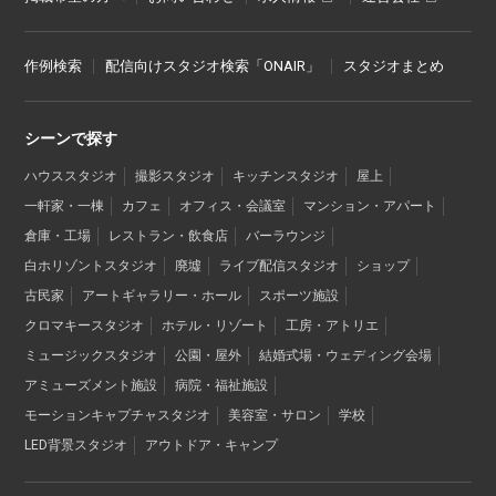
作例検索
配信向けスタジオ検索「ONAIR」
スタジオまとめ
シーンで探す
ハウススタジオ
撮影スタジオ
キッチンスタジオ
屋上
一軒家・一棟
カフェ
オフィス・会議室
マンション・アパート
倉庫・工場
レストラン・飲食店
バーラウンジ
白ホリゾントスタジオ
廃墟
ライブ配信スタジオ
ショップ
古民家
アートギャラリー・ホール
スポーツ施設
クロマキースタジオ
ホテル・リゾート
工房・アトリエ
ミュージックスタジオ
公園・屋外
結婚式場・ウェディング会場
アミューズメント施設
病院・福祉施設
モーションキャプチャスタジオ
美容室・サロン
学校
LED背景スタジオ
アウトドア・キャンプ