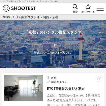
レンタル撮影スタジオ･ハウススタジオポータルサイト「SHOOTEST」
レンタル撮影スタジオ･ハウススタジオ検索のSHOO
検索
ブックマーク
SHOOTEST
>
撮影スタジオ
>
関西
>
京都
「京都」のレンタル撮影スタジオ
1
件
京都エリアのスタジオ一覧です。
京都
撮影スタジオ
KYOTO撮影スタジオStar
京都市、藤森駅から徒歩1分。24時間営業
の白壁×自然光撮影スタジオ。コスプレ・
ポートレート・SNS・宣材写真・インタビ