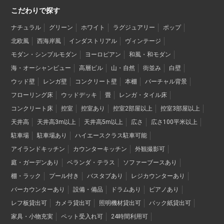
こだわりで探す
ナチュラル
グリーン
ホワイト
ラグジュアリー
ポップ
北欧風
西海岸風
インダストリアル
ヴィンテージ
モダン・シンプルモダン
ヨーロピアン
和風・和モダン
海・オーシャンビュー
高層ビル
山・自然
街並み
白壁
ウッド壁
レンガ壁
コンクリート壁
本棚
バーチャル背景
フローリング床
ウッドデッキ
畳
レンガ・タイル床
コンクリート床
控室
控室あり
控室2部屋以上
控室3部屋以上
天井高
天井高3m以上
天井高5m以上
広さ
広さ100平米以上
駐車場
駐車場あり
ハイエースクラス駐車可能
アイランドキッチン
カウンターキッチン
外観撮影可
庭・ガーデンあり
ベランダ・テラス
ソファーブースあり
棚・ラック
プール付き
バスタブあり
レジカウンターあり
バーカウンターあり
設備・備品
ドラムあり
ピアノあり
レフ板貸出可
カメラ貸出可
照明機材貸出可
バック紙貸出可
家具・小物充実
ペット受入れ可
24時間利用可