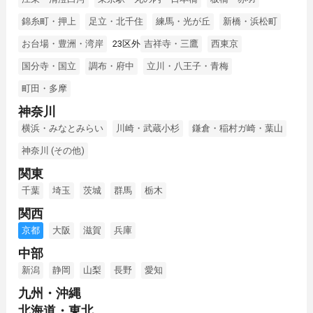
錦糸町・押上
足立・北千住
練馬・光が丘
新橋・浜松町
お台場・豊洲・湾岸
23区外
吉祥寺・三鷹
西東京
国分寺・国立
調布・府中
立川・八王子・青梅
町田・多摩
神奈川
横浜・みなとみらい
川崎・武蔵小杉
鎌倉・稲村ガ崎・葉山
神奈川 (その他)
関東
千葉
埼玉
茨城
群馬
栃木
関西
京都
大阪
滋賀
兵庫
中部
新潟
静岡
山梨
長野
愛知
九州・沖縄
北海道・東北