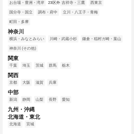
お台場・豊洲・湾岸
23区外
吉祥寺・三鷹
西東京
国分寺・国立
調布・府中
立川・八王子・青梅
町田・多摩
神奈川
横浜・みなとみらい
川崎・武蔵小杉
鎌倉・稲村ガ崎・葉山
神奈川 (その他)
関東
千葉
埼玉
茨城
群馬
栃木
関西
京都
大阪
滋賀
兵庫
中部
新潟
静岡
山梨
長野
愛知
九州・沖縄
北海道・東北
北海道
宮城