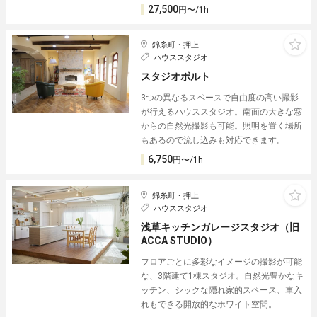
27,500
円〜/1h
錦糸町・押上
ハウススタジオ
スタジオポルト
3つの異なるスペースで自由度の高い撮影
が行えるハウススタジオ。南面の大きな窓
からの自然光撮影も可能。照明を置く場所
もあるので流し込みも対応できます。
6,750
円〜/1h
錦糸町・押上
ハウススタジオ
浅草キッチンガレージスタジオ（旧
ACCA STUDIO）
フロアごとに多彩なイメージの撮影が可能
な、3階建て1棟スタジオ。自然光豊かなキ
ッチン、シックな隠れ家的スペース、車入
れもできる開放的なホワイト空間。