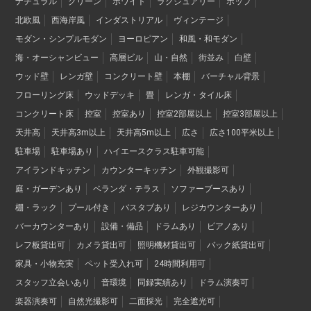
ナチュラル
グリーン
ホワイト
ラグジュアリー
ポップ
北欧風
西海岸風
インダストリアル
ヴィンテージ
モダン・シンプルモダン
ヨーロピアン
和風・和モダン
海・オーシャンビュー
高層ビル
山・自然
街並み
白壁
ウッド壁
レンガ壁
コンクリート壁
本棚
バーチャル背景
フローリング床
ウッドデッキ
畳
レンガ・タイル床
コンクリート床
控室
控室あり
控室2部屋以上
控室3部屋以上
天井高
天井高3m以上
天井高5m以上
広さ
広さ100平米以上
駐車場
駐車場あり
ハイエースクラス駐車可能
アイランドキッチン
カウンターキッチン
外観撮影可
庭・ガーデンあり
ベランダ・テラス
ソファーブースあり
棚・ラック
プール付き
バスタブあり
レジカウンターあり
バーカウンターあり
設備・備品
ドラムあり
ピアノあり
レフ板貸出可
カメラ貸出可
照明機材貸出可
バック紙貸出可
家具・小物充実
ペット受入れ可
24時間利用可
スタッフ立会いあり
音環境
同録実績あり
ドラム演奏可
楽器演奏可
自然光撮影可
二面採光
完全遮光可