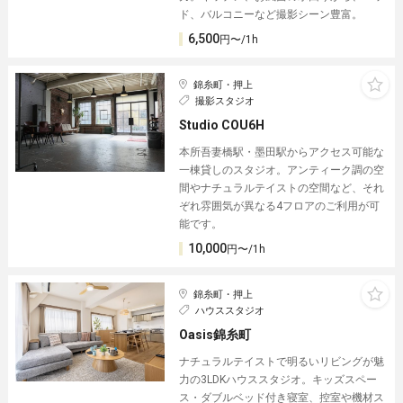
ド、バルコニーなど撮影シーン豊富。
6,500
円〜/1h
錦糸町・押上
撮影スタジオ
Studio COU6H
本所吾妻橋駅・墨田駅からアクセス可能な
一棟貸しのスタジオ。アンティーク調の空
間やナチュラルテイストの空間など、それ
ぞれ雰囲気が異なる4フロアのご利用が可
能です。
10,000
円〜/1h
錦糸町・押上
ハウススタジオ
Oasis錦糸町
ナチュラルテイストで明るいリビングが魅
力の3LDKハウススタジオ。キッズスペー
ス・ダブルベッド付き寝室、控室や機材ス