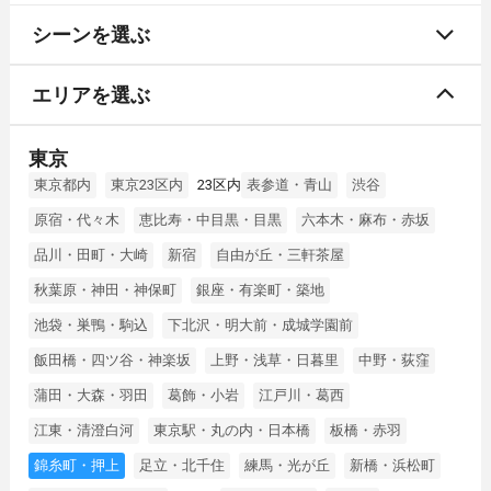
シーンを選ぶ
エリアを選ぶ
東京
東京都内
東京23区内
23区内
表参道・青山
渋谷
原宿・代々木
恵比寿・中目黒・目黒
六本木・麻布・赤坂
品川・田町・大崎
新宿
自由が丘・三軒茶屋
秋葉原・神田・神保町
銀座・有楽町・築地
池袋・巣鴨・駒込
下北沢・明大前・成城学園前
飯田橋・四ツ谷・神楽坂
上野・浅草・日暮里
中野・荻窪
蒲田・大森・羽田
葛飾・小岩
江戸川・葛西
江東・清澄白河
東京駅・丸の内・日本橋
板橋・赤羽
錦糸町・押上
足立・北千住
練馬・光が丘
新橋・浜松町