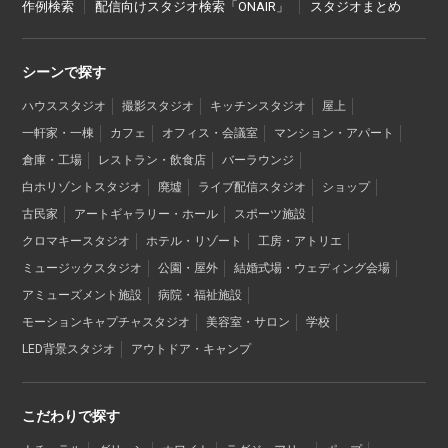
作例検索
配信向けスタジオ検索「ONAIR」
スタジオまとめ
シーンで探す
ハウススタジオ
撮影スタジオ
キッチンスタジオ
屋上
一軒家・一棟
カフェ
オフィス・会議室
マンション・アパート
倉庫・工場
レストラン・飲食店
バーラウンジ
白ホリゾントスタジオ
廃墟
ライブ配信スタジオ
ショップ
古民家
アートギャラリー・ホール
スポーツ施設
クロマキースタジオ
ホテル・リゾート
工房・アトリエ
ミュージックスタジオ
公園・屋外
結婚式場・ウェディング会場
アミューズメント施設
病院・福祉施設
モーションキャプチャスタジオ
美容室・サロン
学校
LED背景スタジオ
アウトドア・キャンプ
こだわりで探す