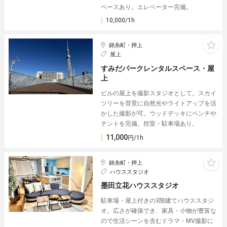
ペースあり。エレベーター完備。
10,000/1h
錦糸町・押上
屋上
すみだパークレンタルスペース・屋
上
ビルの屋上を撮影スタジオとして。スカイ
ツリーを背景に自然光やライトアップを活
かした撮影が可。ウッドデッキにベンチや
テントを完備。控室・駐車場あり。
11,000
円/1h
錦糸町・押上
ハウススタジオ
墨田立花ハウススタジオ
駐車場・屋上付きの3階建てハウススタジ
オ。広さが確保でき、家具・小物が豊富な
ので生活シーンを含むドラマ・MV撮影に