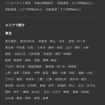
インターネット環境
有線LAN接続可
回線速度：上り30Mbps以上
回線速度：上り100Mbps以上
回線速度：下り30Mbps以上
エリアで探す
東京
東京都内
東京23区内
表参道・青山
渋谷
原宿・代々木
恵比寿・中目黒・目黒
六本木・麻布・赤坂
品川・田町・大崎
新宿
自由が丘・三軒茶屋
秋葉原・神田・神保町
銀座・有楽町・築地
池袋・巣鴨・駒込
下北沢・明大前・成城学園前
飯田橋・四ツ谷・神楽坂
上野・浅草・日暮里
中野・荻窪
蒲田・大森・羽田
葛飾・小岩
江戸川・葛西
吉祥寺・三鷹
江東・清澄白河
国分寺・国立
東京駅・丸の内・日本橋
板橋・赤羽
錦糸町・押上
足立・北千住
調布・府中
練馬・光が丘
立川・八王子・青梅
新橋・浜松町
お台場・豊洲・湾岸
町田・多摩