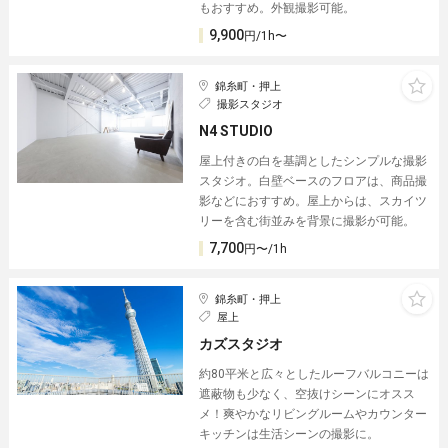
もおすすめ。外観撮影可能。
9,900
円/1h〜
錦糸町・押上
撮影スタジオ
N4 STUDIO
屋上付きの白を基調としたシンプルな撮影
スタジオ。白壁ベースのフロアは、商品撮
影などにおすすめ。屋上からは、スカイツ
リーを含む街並みを背景に撮影が可能。
7,700
円〜/1h
錦糸町・押上
屋上
カズスタジオ
約80平米と広々としたルーフバルコニーは
遮蔽物も少なく、空抜けシーンにオスス
メ！爽やかなリビングルームやカウンター
キッチンは生活シーンの撮影に。