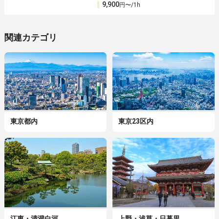
9,900
円〜/1h
関連カテゴリ
東京都内
東京23区内
江東・清澄白河
上野・浅草・日暮里