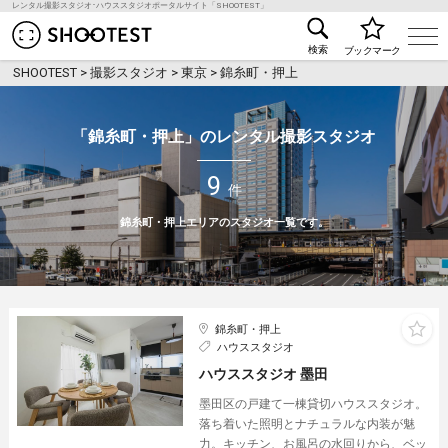
レンタル撮影スタジオ･ハウススタジオポータルサイト「SHOOTEST」
レンタル撮影スタジオ･ハウススタジオ検索のSHOO
検索
ブックマーク
SHOOTEST
>
撮影スタジオ
>
東京
>
錦糸町・押上
「錦糸町・押上」のレンタル撮影スタジオ
9
件
錦糸町・押上エリアのスタジオ一覧です。
錦糸町・押上
ハウススタジオ
ハウススタジオ 墨田
墨田区の戸建て一棟貸切ハウススタジオ。
落ち着いた照明とナチュラルな内装が魅
力。キッチン、お風呂の水回りから、ベッ