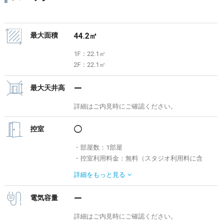
最大面積
44.2㎡
1F：22.1㎡
2F：22.1㎡
最大天井高
ー
詳細はご内見時にご確認ください。
控室
◯
・部屋数：1部屋
・控室利用料金：無料（スタジオ利用料に含
む）
詳細を
もっと見る
※浴室、寝室、もしくは洗濯室をご利用いただ
くことができます。
電気容量
ー
詳細はご内見時にご確認ください。