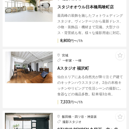
スタジオオウル日本橋馬喰町店
最高峰の装飾を施したフォトウェディング
スタジオ。ヴィンテージから最新ドレス、
小物・装飾品・機材まで完備。大型クロ
ス・背景紙も有。様々な撮影用途に対応。
8,800
円〜/1h
宮城
一軒家・一棟
Aスタジオ 福沢町
仙台エリアにある自然光が降り注ぐ戸建て
のキッチンハウススタジオ。2台の本格キ
ッチンやリビングで生活シーンの撮影に。
食器などの備品多数。駐車場3台有。
7,333
円〜/1h
飯田橋・四ツ谷・神楽坂
撮影スタジオ