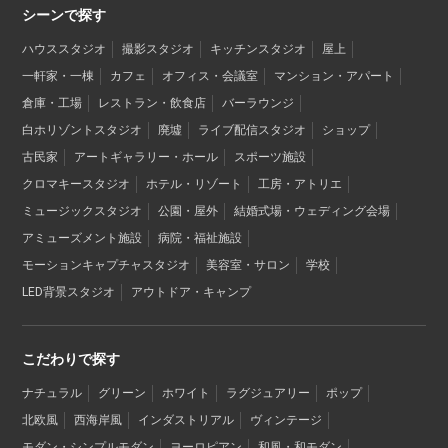
シーンで探す
ハウススタジオ
撮影スタジオ
キッチンスタジオ
屋上
一軒家・一棟
カフェ
オフィス・会議室
マンション・アパート
倉庫・工場
レストラン・飲食店
バーラウンジ
白ホリゾントスタジオ
廃墟
ライブ配信スタジオ
ショップ
古民家
アートギャラリー・ホール
スポーツ施設
クロマキースタジオ
ホテル・リゾート
工房・アトリエ
ミュージックスタジオ
公園・屋外
結婚式場・ウェディング会場
アミューズメント施設
病院・福祉施設
モーションキャプチャスタジオ
美容室・サロン
学校
LED背景スタジオ
アウトドア・キャンプ
こだわりで探す
ナチュラル
グリーン
ホワイト
ラグジュアリー
ポップ
北欧風
西海岸風
インダストリアル
ヴィンテージ
モダン・シンプルモダン
ヨーロピアン
和風・和モダン