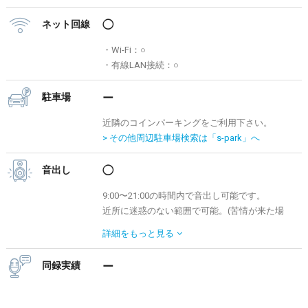
ネット回線
◯
・Wi-Fi：○
・有線LAN接続：○
駐車場
ー
近隣のコインパーキングをご利用下さい。
> その他周辺駐車場検索は「s-park」へ
音出し
◯
9:00〜21:00の時間内で音出し可能です。
近所に迷惑のない範囲で可能。(苦情が来た場
合、50,000円頂戴いたします。)ドラムはパッ
詳細を
もっと見る
トつければ使用可能。
同録実績
ー