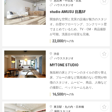
恵比寿・中目黒・目黒
ハウススタジオ
studio AMUSU 目黒5F
開放的な空間と充実の設備が魅力のスタジ
オ。白壁やフローリング、コンクリート壁
でまとめているため、TV・CM・商品撮影
が可能。洗面台や浴室も完備。
22,000
円〜/1h
渋谷
ハウススタジオ
MYTONE STUDIO
無垢材の床とグリーンのタイルの切り替え
床、ブルーの扉など既視感のない空間が特
徴のスタジオ。ムービー、商品、人物など
の撮影に。ベッドルームもあり。
16,500
円〜/1h
東京駅・丸の内・日本橋
撮影スタジオ