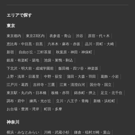
エリアで探す
東京
東京都内
東京23区内
表参道・青山
渋谷
原宿・代々木
恵比寿・中目黒・目黒
六本木・麻布・赤坂
品川・田町・大崎
新宿
自由が丘・三軒茶屋
秋葉原・神田・神保町
銀座・有楽町・築地
池袋・巣鴨・駒込
下北沢・明大前・成城学園前
飯田橋・四ツ谷・神楽坂
上野・浅草・日暮里
中野・荻窪
蒲田・大森・羽田
葛飾・小岩
江戸川・葛西
吉祥寺・三鷹
江東・清澄白河
国分寺・国立
東京駅・丸の内・日本橋
板橋・赤羽
錦糸町・押上
足立・北千住
調布・府中
練馬・光が丘
立川・八王子・青梅
新橋・浜松町
お台場・豊洲・湾岸
町田・多摩
神奈川
横浜・みなとみらい
川崎・武蔵小杉
鎌倉・稲村ガ崎・葉山