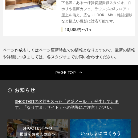
下北沢にある一棟貸切型撮影スタジオ。白
ホリや書庫カフェ、ラウンジの3フロア＋
屋上を備え、広告・LOOK・MV・雑誌撮影
など幅広い撮影に対応可能です。
13,000
円〜/1h
ページ作成もしくはページ更新時点での情報となりますので、最新の情報
や詳細につきましては、各スタジオまでお問い合わせください。
PAGE TOP
お知らせ
SHOOTESTの名前を装った「迷惑メール」が発生していま
す。「なりすましサイト」への誘導にご注意ください。