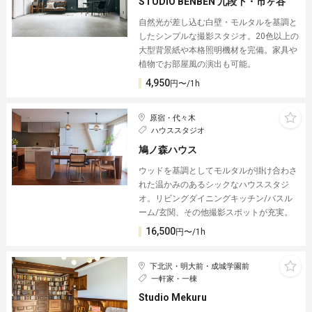
STUDIO BENBEN 九段下・市ヶ谷
自然光が差し込む白壁・モルタルを基調と
したシンプルな撮影スタジオ。20色以上の
大型背景紙や本格照明機材を完備。家具や
植物でお部屋風の演出も可能。
4,950
円〜/1h
原宿・代々木
ハウススタジオ
鳩ノ森ハウス
ウッドを基調としてモルタルが掛け合わさ
れた温かみのあるシックなハウススタジ
オ。リビングダイニングキッチン/バスル
ーム/玄関、その他撮影スポットが充実。
16,500
円〜/1h
下北沢・明大前・成城学園前
一軒家・一棟
Studio Mekuru