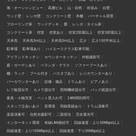
海・オーシャンビュー
高層ビル
山・自然
街並み
白壁
ウッド壁
レンガ壁
コンクリート壁
本棚
バーチャル背景
フローリング床
ウッドデッキ
畳
レンガ・タイル床
コンクリート床
控室
控室あり
控室2部屋以上
控室3部屋以上
天井高
天井高3m以上
天井高5m以上
広さ
広さ100平米以上
駐車場
駐車場あり
ハイエースクラス駐車可能
アイランドキッチン
カウンターキッチン
外観撮影可
庭・ガーデンあり
ベランダ・テラス
ソファーブースあり
棚・ラック
プール付き
バスタブあり
レジカウンターあり
バーカウンターあり
設備・備品
ドラムあり
ピアノあり
レフ板貸出可
カメラ貸出可
照明機材貸出可
バック紙貸出可
家具・小物充実
ペット受入れ可
24時間利用可
スタッフ立会いあり
音環境
同録実績あり
ドラム演奏可
楽器演奏可
自然光撮影可
二面採光
完全遮光可
インターネット環境
有線LAN接続可
回線速度：上り30Mbps以上
回線速度：上り100Mbps以上
回線速度：下り30Mbps以上