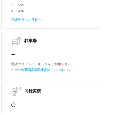
1F：50A
3F：40A
4F：40A
詳細を
もっと見る
5F 屋上：30A
詳細はご内見時にご確認ください。
駐車場
ー
近隣のコインパーキングをご利用下さい。
> その他周辺駐車場検索は「s-park」へ
同録実績
◯