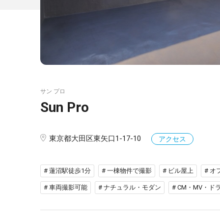
サン プロ
Sun Pro
東京都大田区東矢口1-17-10
アクセス
# 蓮沼駅徒歩1分
# 一棟物件で撮影
# ビル屋上
# 
# 車両撮影可能
# ナチュラル・モダン
# CM・MV・ド