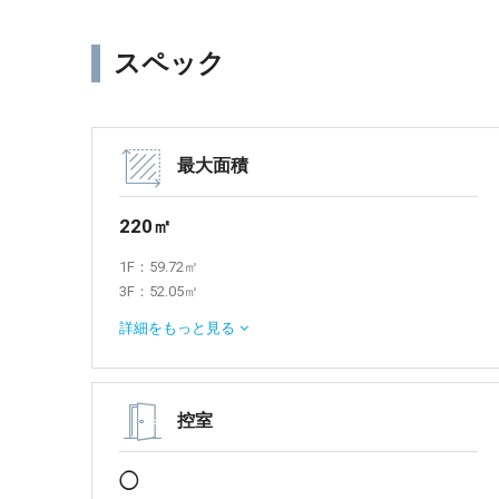
スペック
最大面積
220㎡
1F：59.72㎡
3F：52.05㎡
4F：57.76㎡
詳細を
もっと見る
5F 屋上：50㎡
控室
◯