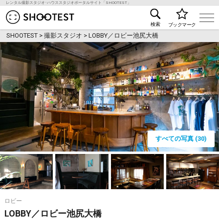
レンタル撮影スタジオ･ハウススタジオポータルサイト「SHOOTEST」
レンタル撮影スタジオ･ハウススタジオ検索のSHOO
検索
ブックマーク
SHOOTEST
>
撮影スタジオ
>
LOBBY／ロビー池尻大橋
すべての写真 (30)
ロビー
LOBBY／ロビー池尻大橋