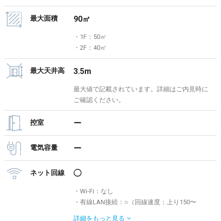
最大面積
90㎡
・1F：50㎡
・2F：40㎡
最大天井高
3.5m
最大値で記載されています。詳細はご内見時に
ご確認ください。
控室
ー
電気容量
ー
ネット回線
◯
・Wi-Fi：なし
・有線LAN接続：○（回線速度：上り150〜
240Mbps/下り10〜20Mbps）
詳細を
もっと見る