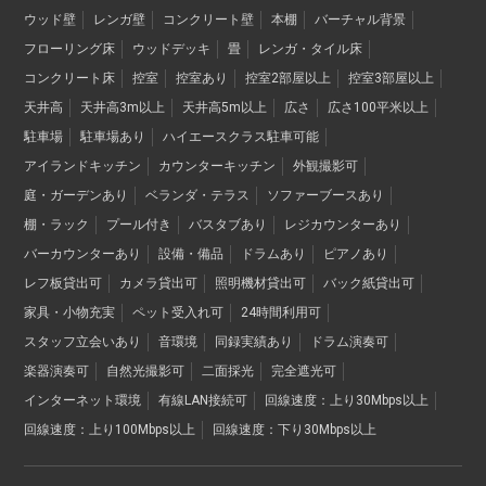
ウッド壁
レンガ壁
コンクリート壁
本棚
バーチャル背景
フローリング床
ウッドデッキ
畳
レンガ・タイル床
コンクリート床
控室
控室あり
控室2部屋以上
控室3部屋以上
天井高
天井高3m以上
天井高5m以上
広さ
広さ100平米以上
駐車場
駐車場あり
ハイエースクラス駐車可能
アイランドキッチン
カウンターキッチン
外観撮影可
庭・ガーデンあり
ベランダ・テラス
ソファーブースあり
棚・ラック
プール付き
バスタブあり
レジカウンターあり
バーカウンターあり
設備・備品
ドラムあり
ピアノあり
レフ板貸出可
カメラ貸出可
照明機材貸出可
バック紙貸出可
家具・小物充実
ペット受入れ可
24時間利用可
スタッフ立会いあり
音環境
同録実績あり
ドラム演奏可
楽器演奏可
自然光撮影可
二面採光
完全遮光可
インターネット環境
有線LAN接続可
回線速度：上り30Mbps以上
回線速度：上り100Mbps以上
回線速度：下り30Mbps以上