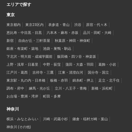
エリアで探す
東京
東京都内
東京23区内
表参道・青山
渋谷
原宿・代々木
恵比寿・中目黒・目黒
六本木・麻布・赤坂
品川・田町・大崎
新宿
自由が丘・三軒茶屋
秋葉原・神田・神保町
銀座・有楽町・築地
池袋・巣鴨・駒込
下北沢・明大前・成城学園前
飯田橋・四ツ谷・神楽坂
上野・浅草・日暮里
中野・荻窪
蒲田・大森・羽田
葛飾・小岩
江戸川・葛西
吉祥寺・三鷹
江東・清澄白河
国分寺・国立
東京駅・丸の内・日本橋
板橋・赤羽
錦糸町・押上
足立・北千住
調布・府中
練馬・光が丘
立川・八王子・青梅
新橋・浜松町
お台場・豊洲・湾岸
町田・多摩
神奈川
横浜・みなとみらい
川崎・武蔵小杉
鎌倉・稲村ガ崎・葉山
神奈川 (その他)