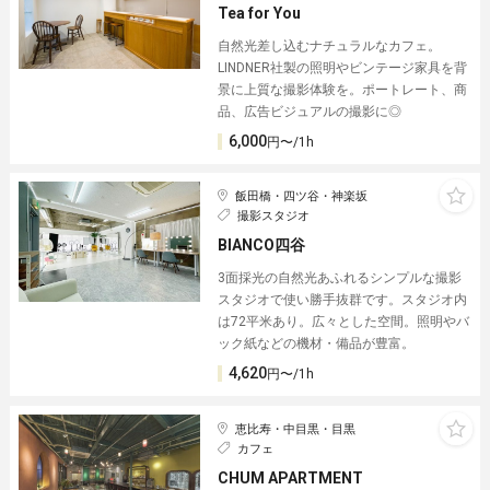
Tea for You
自然光差し込むナチュラルなカフェ。
LINDNER社製の照明やビンテージ家具を背
景に上質な撮影体験を。ポートレート、商
品、広告ビジュアルの撮影に◎
6,000
円〜/1h
飯田橋・四ツ谷・神楽坂
撮影スタジオ
BIANCO四谷
3面採光の自然光あふれるシンプルな撮影
スタジオで使い勝手抜群です。スタジオ内
は72平米あり。広々とした空間。照明やバ
ック紙などの機材・備品が豊富。
4,620
円〜/1h
恵比寿・中目黒・目黒
カフェ
CHUM APARTMENT