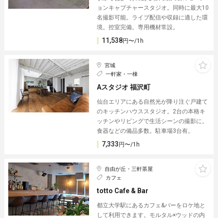
ョンキャプチャースタジオ。同時に最大10
名撮影可能。ライブ配信や収録に適した環
境。控室完備。専用機材常設。
11,538
円〜/1h
宮城
一軒家・一棟
Aスタジオ 福沢町
仙台エリアにある自然光が降り注ぐ戸建て
のキッチンハウススタジオ。2台の本格キ
ッチンやリビングで生活シーンの撮影に。
食器などの備品多数。駐車場3台有。
7,333
円〜/1h
自由が丘・三軒茶屋
カフェ
totto Cafe & Bar
都立大学駅にあるカフェ&バーをロケ地と
して利用できます。モルタル×ウッドの内