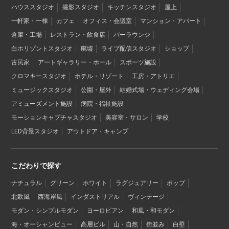
ハウススタジオ
撮影スタジオ
キッチンスタジオ
屋上
一軒家・一棟
カフェ
オフィス・会議室
マンション・アパート
倉庫・工場
レストラン・飲食店
バーラウンジ
白ホリゾントスタジオ
廃墟
ライブ配信スタジオ
ショップ
古民家
アートギャラリー・ホール
スポーツ施設
クロマキースタジオ
ホテル・リゾート
工房・アトリエ
ミュージックスタジオ
公園・屋外
結婚式場・ウェディング会場
アミューズメント施設
病院・福祉施設
モーションキャプチャスタジオ
美容室・サロン
学校
LED背景スタジオ
アウトドア・キャンプ
こだわりで探す
ナチュラル
グリーン
ホワイト
ラグジュアリー
ポップ
北欧風
西海岸風
インダストリアル
ヴィンテージ
モダン・シンプルモダン
ヨーロピアン
和風・和モダン
海・オーシャンビュー
高層ビル
山・自然
街並み
白壁