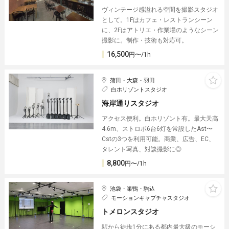
ヴィンテージ感溢れる空間を撮影スタジオ
として。1Fはカフェ・レストランシーン
に、2Fはアトリエ・作業場のようなシーン
撮影に。制作・技術も対応可。
16,500
円〜/1h
蒲田・大森・羽田
白ホリゾントスタジオ
海岸通りスタジオ
アクセス便利。白ホリゾント有。最大天高
4.6m、ストロボ6台6灯を常設したAst〜
Cstの3つを利用可能。商業、広告、EC、
タレント写真、対談撮影に◎
8,800
円〜/1h
池袋・巣鴨・駒込
モーションキャプチャスタジオ
トメロンスタジオ
駅から徒歩1分にある都内最大級のモーシ