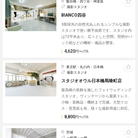
飯田橋・四ツ谷・神楽坂
撮影スタジオ
BIANCO四谷
3面採光の自然光あふれるシンプルな撮影
スタジオで使い勝手抜群です。スタジオ内
は72平米あり。広々とした空間。照明やバ
ック紙などの機材・備品が豊富。
4,620
円〜/1h
東京駅・丸の内・日本橋
撮影スタジオ
スタジオオウル日本橋馬喰町店
最高峰の装飾を施したフォトウェディング
スタジオ。ヴィンテージから最新ドレス、
小物・装飾品・機材まで完備。大型クロ
ス・背景紙も有。様々な撮影用途に対応。
8,800
円〜/1h
宮城
一軒家・一棟