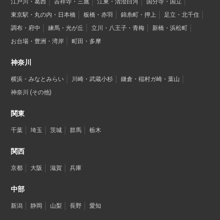
江戸川・葛西
吉祥寺・三鷹
江東・清澄白河
国分寺・国立
東京駅・丸の内・日本橋
板橋・赤羽
錦糸町・押上
足立・北千住
調布・府中
練馬・光が丘
立川・八王子・青梅
新橋・浜松町
お台場・豊洲・湾岸
町田・多摩
神奈川
横浜・みなとみらい
川崎・武蔵小杉
鎌倉・稲村ガ崎・葉山
神奈川 (その他)
関東
千葉
埼玉
茨城
群馬
栃木
関西
京都
大阪
滋賀
兵庫
中部
新潟
静岡
山梨
長野
愛知