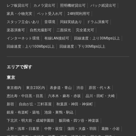
レフ板貸出可
カメラ貸出可
照明機材貸出可
バック紙貸出可
家具・小物充実
ペット受入れ可
24時間利用可
スタッフ立会いあり
音環境
同録実績あり
ドラム演奏可
楽器演奏可
自然光撮影可
二面採光
完全遮光可
インターネット環境
有線LAN接続可
回線速度：上り30Mbps以上
回線速度：上り100Mbps以上
回線速度：下り30Mbps以上
エリアで探す
東京
東京都内
東京23区内
表参道・青山
渋谷
原宿・代々木
恵比寿・中目黒・目黒
六本木・麻布・赤坂
品川・田町・大崎
新宿
自由が丘・三軒茶屋
秋葉原・神田・神保町
銀座・有楽町・築地
池袋・巣鴨・駒込
下北沢・明大前・成城学園前
飯田橋・四ツ谷・神楽坂
上野・浅草・日暮里
中野・荻窪
蒲田・大森・羽田
葛飾・小岩