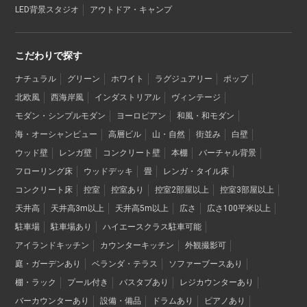
LED背景スタジオ
アウトドア・キャンプ
こだわりで探す
ナチュラル
グリーン
ホワイト
ラグジュアリー
ポップ
北欧風
西海岸風
インダストリアル
ヴィンテージ
モダン・シンプルモダン
ヨーロピアン
和風・和モダン
海・オーシャンビュー
高層ビル
山・自然
街並み
白壁
ウッド壁
レンガ壁
コンクリート壁
本棚
バーチャル背景
フローリング床
ウッドデッキ
畳
レンガ・タイル床
コンクリート床
控室
控室あり
控室2部屋以上
控室3部屋以上
天井高
天井高3m以上
天井高5m以上
広さ
広さ100平米以上
駐車場
駐車場あり
ハイエースクラス駐車可能
アイランドキッチン
カウンターキッチン
外観撮影可
庭・ガーデンあり
ベランダ・テラス
ソファーブースあり
棚・ラック
プール付き
バスタブあり
レジカウンターあり
バーカウンターあり
設備・備品
ドラムあり
ピアノあり