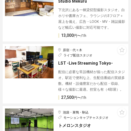
Studio Mekuru
下北沢にある一棟貸切型撮影スタジオ。白
ホリや書庫カフェ、ラウンジの3フロア＋
屋上を備え、広告・LOOK・MV・雑誌撮影
など幅広い撮影に対応可能です。
13,000
円〜/1h
原宿・代々木
ライブ配信スタジオ
LST -Live Streaming Tokyo-
配信に必要な常設機材が揃った配信スタジ
オ。駅近で便利な上、生配信番組の実績多
数。機材・設備豊富だから配信・収録、
様々な撮影に最適。控室も有（4部屋）。
27,500
円〜/1h
池袋・巣鴨・駒込
モーションキャプチャスタジオ
トメロンスタジオ