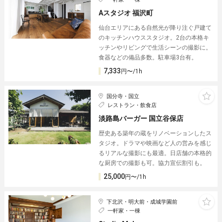
Aスタジオ 福沢町
仙台エリアにある自然光が降り注ぐ戸建て
のキッチンハウススタジオ。2台の本格キ
ッチンやリビングで生活シーンの撮影に。
食器などの備品多数。駐車場3台有。
7,333
円〜/1h
国分寺・国立
レストラン・飲食店
淡路島バーガー 国立谷保店
歴史ある築年の蔵をリノベーションしたス
タジオ。ドラマや映画など人の営みを感じ
るリアルな撮影にも最適。日店舗の本格的
な厨房での撮影も可。協力宣伝割引も。
25,000
円〜/1h
下北沢・明大前・成城学園前
一軒家・一棟