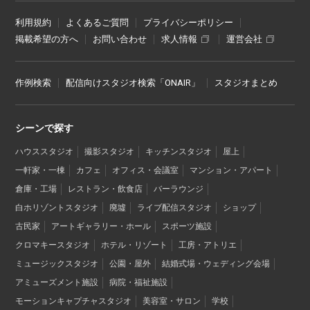
利用規約
よくあるご質問
プライバシーポリシー
掲載希望の方へ
お問い合わせ
求人情報
運営会社
作例検索
配信向けスタジオ検索「ONAIR」
スタジオまとめ
シーンで探す
ハウススタジオ
撮影スタジオ
キッチンスタジオ
屋上
一軒家・一棟
カフェ
オフィス・会議室
マンション・アパート
倉庫・工場
レストラン・飲食店
バーラウンジ
白ホリゾントスタジオ
廃墟
ライブ配信スタジオ
ショップ
古民家
アートギャラリー・ホール
スポーツ施設
クロマキースタジオ
ホテル・リゾート
工房・アトリエ
ミュージックスタジオ
公園・屋外
結婚式場・ウェディング会場
アミューズメント施設
病院・福祉施設
モーションキャプチャスタジオ
美容室・サロン
学校