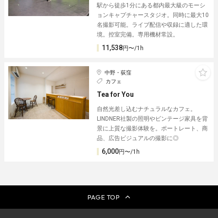
駅から徒歩1分にある都内最大級のモーシ
ョンキャプチャースタジオ。同時に最大10
名撮影可能。ライブ配信や収録に適した環
境。控室完備。専用機材常設。
11,538
円〜/1h
中野・荻窪
カフェ
Tea for You
自然光差し込むナチュラルなカフェ。
LINDNER社製の照明やビンテージ家具を背
景に上質な撮影体験を。ポートレート、商
品、広告ビジュアルの撮影に◎
6,000
円〜/1h
PAGE TOP