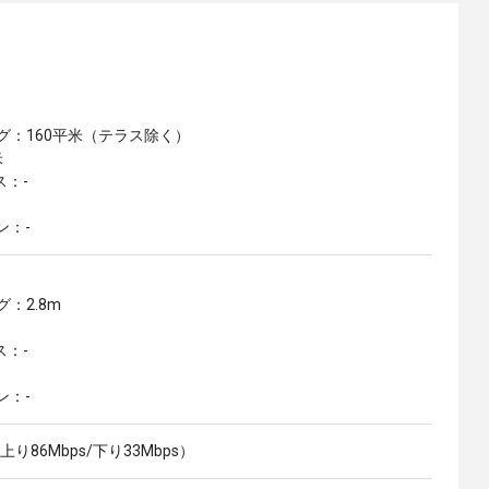
ング：160平米（テラス除く）
米
ス：-
ン：-
グ：2.8m
ス：-
ン：-
86Mbps/下り33Mbps）