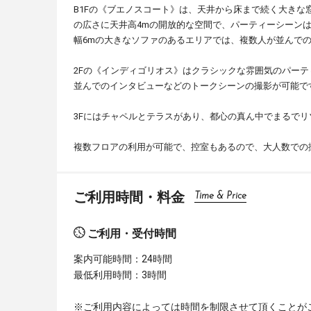
B1Fの《ブエノスコート》は、天井から床まで続く大きな
の広さに天井高4mの開放的な空間で、パーティーシーン
幅6mの大きなソファのあるエリアでは、複数人が並んで
2Fの《インディゴリオス》はクラシックな雰囲気のパーテ
並んでのインタビューなどのトークシーンの撮影が可能で
3Fにはチャペルとテラスがあり、都心の真ん中でまるで
複数フロアの利用が可能で、控室もあるので、大人数での
ご利用時間・料金
Time & Price
ご利用・受付時間
案内可能時間：24時間
最低利用時間：3時間
※ご利用内容によっては時間を制限させて頂くことが