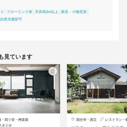
あり
フローリング床
天井高3m以上
家具・小物充実
自然光撮影可
も見ています
橋・四ツ谷・神楽坂
国分寺・国立
レストラン・
スタジオ