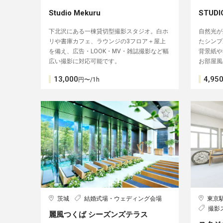
Studio Mekuru
STUD
下北沢にある一棟貸切型撮影スタジオ。白ホ
自然光が
リや書庫カフェ、ラウンジの3フロア＋屋上
たシンプ
を備え、広告・LOOK・MV・雑誌撮影など幅
背景紙や
広い撮影に対応可能です。
お部屋風
13,000
4,95
円〜/1h
茨城
結婚式場・ウェディング会場
東京
撮影
麗風つくば シーズンズテラス