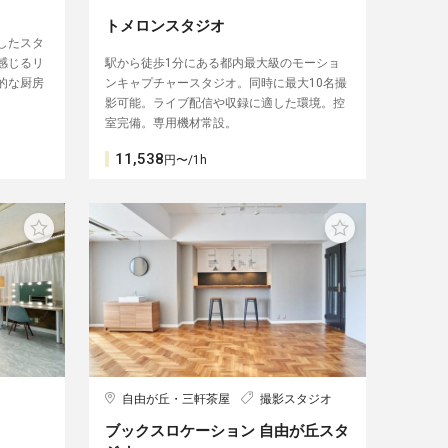
トメロンスタジオ
したスタ
感じるリ
駅から徒歩1分にある都内最大級のモーショ
的な厨房
ンキャプチャースタジオ。同時に最大10名撮
影可能。ライブ配信や収録に適した環境。控
室完備。専用機材常設。
11,538
円〜/1h
自由が丘・三軒茶屋
撮影スタジオ
ブックスロケーション 自由が丘スタ