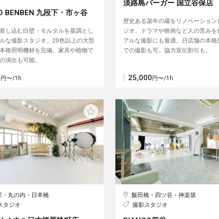
淡路島バーガー 国立谷保店
IO BENBEN 九段下・市ヶ谷
歴史ある築年の蔵をリノベーション
差し込む白壁・モルタルを基調とし
ジオ。ドラマや映画など人の営みを
ルな撮影スタジオ。20色以上の大型
アルな撮影にも最適。日店舗の本格
本格照明機材を完備。家具や植物で
での撮影も可。協力宣伝割引も。
の演出も可能。
0
25,000
円〜/1h
円〜/1h
駅・丸の内・日本橋
飯田橋・四ツ谷・神楽坂
スタジオ
撮影スタジオ