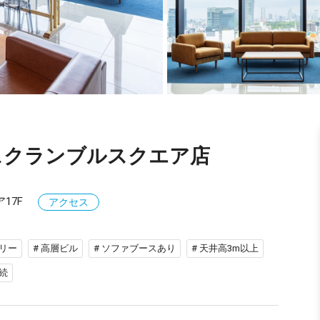
E 渋谷スクランブルスクエア店
17F
アクセス
アリー
# 高層ビル
# ソファブースあり
# 天井高3m以上
接続