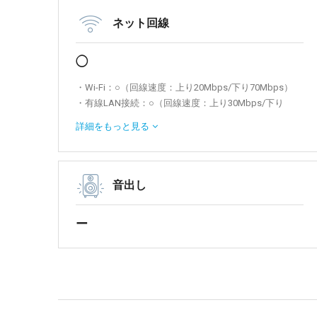
ネット回線
◯
・Wi-Fi：○（回線速度：上り20Mbps/下り70Mbps）
・有線LAN接続：○（回線速度：上り30Mbps/下り
70Mbps）
詳細を
もっと見る
※機種：WiMAXルーター (品番：Speed Wi-Fi HOME 5G
L13)
音出し
ー