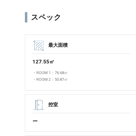
スペック
最大面積
127.55㎡
・ROOM 1：76.68㎡
・ROOM 2：50.87㎡
控室
ー