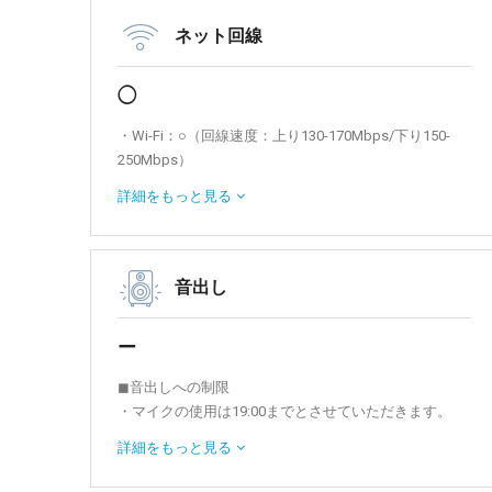
ネット回線
◯
・Wi-Fi：○（回線速度：上り130-170Mbps/下り150-
250Mbps）
・有線LAN接続：○（回線速度：上り150Mbps/下り
詳細を
もっと見る
100Mbps）
音出し
ー
◼︎音出しへの制限
・マイクの使用は19:00までとさせていただきます。
・BGMの使用は可能ですが、音量の調整をお願いする
詳細を
もっと見る
場合がございます。