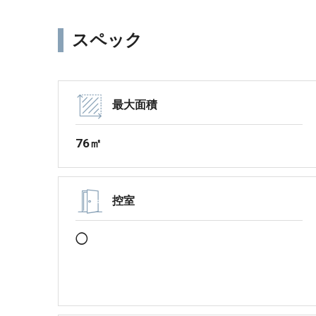
スペック
最大面積
76㎡
控室
◯