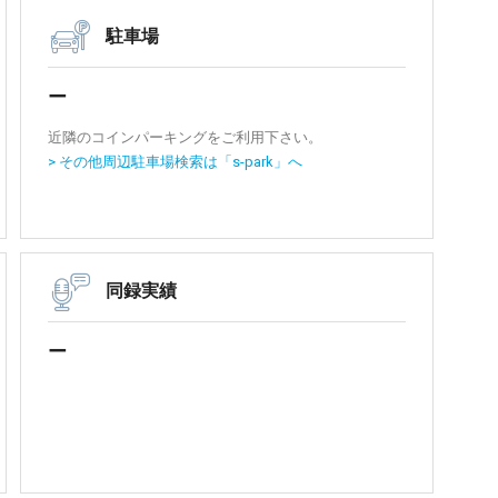
駐車場
ー
近隣のコインパーキングをご利用下さい。
> その他周辺駐車場検索は「s-park」へ
同録実績
ー