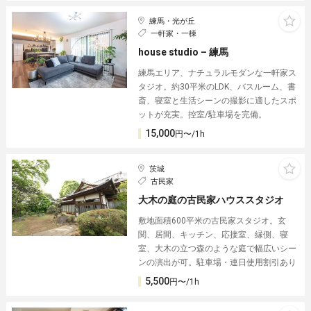
練馬・光が丘
一軒家・一棟
house studio – 練馬
練馬エリア、ナチュラルモダンな一軒家ス
タジオ。約30平米のLDK、バスルーム、書
斎、寝室と生活シーンの撮影に適したスポ
ットが充実。控室/駐車場を完備。
15,000
円〜/1h
茨城
古民家
大木の庭の古民家ハウススタジオ
敷地面積600平米の古民家スタジオ。玄
関、居間、キッチン、応接室、縁側、寝
室、大木の立つ森のような庭で幅広いシー
ンの演出が可。駐車場・連日使用割引あり
5,500
円〜/1h