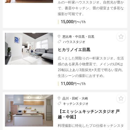
ルの一軒家ハウススタジオ。自然光が豊か
で、書斎やキッチン、畳の寝室まで多彩な
撮影が可能です。
15,000
円〜/1h
恵比寿・中目黒・目黒
ハウススタジオ
ヒカリノイエ目黒
広々とした間取りの一軒家スタジオ。生活
感のある家具小物豊富で、メインのLDKは
20帖以上あり3面採光+天窓で明るい室内。
生活シーンの撮影におすすめ。
11,000
円〜/1h
品川・田町・大崎
キッチンスタジオ
【エミッシュキッチンスタジオ 戸
越・中延】
料理撮影に特化したプロ仕様キッチンスタ