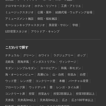
クロマキースタジオ
ホテル・リゾート
工房・アトリエ
ミュージックスタジオ
公園・屋外
結婚式場・ウェディング会場
アミューズメント施設
病院・福祉施設
モーションキャプチャスタジオ
美容室・サロン
学校
LED背景スタジオ
アウトドア・キャンプ
こだわりで探す
ナチュラル
グリーン
ホワイト
ラグジュアリー
ポップ
北欧風
西海岸風
インダストリアル
ヴィンテージ
モダン・シンプルモダン
ヨーロピアン
和風・和モダン
海・オーシャンビュー
高層ビル
山・自然
街並み
白壁
ウッド壁
レンガ壁
コンクリート壁
本棚
バーチャル背景
フローリング床
ウッドデッキ
畳
レンガ・タイル床
コンクリート床
控室
控室あり
控室2部屋以上
控室3部屋以上
天井高
天井高3m以上
天井高5m以上
広さ
広さ100平米以上