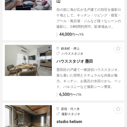
山︎
目の前に海が広がる戸建ての別荘を撮影ロ
ケ地として。キッチン・リビング・寝室・
プール・風呂場・ジムなど様々なシーンの
撮影に。24時間利用可。駐車場あり。
44,000
円〜/1h
錦糸町・押上
ハウススタジオ
ハウススタジオ 墨田
墨田区の戸建て一棟貸切ハウススタジオ。
落ち着いた照明とナチュラルな内装が魅
力。キッチン、お風呂の水回りから、ベッ
ド、バルコニーなど撮影シーン豊富。
6,500
円〜/1h
原宿・代々木
撮影スタジオ
studio helium