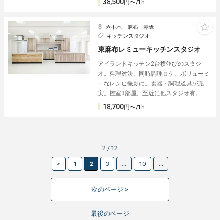
38,500
円〜/1h
六本木・麻布・赤坂
キッチンスタジオ
東麻布レミューキッチンスタジオ
アイランドキッチン2台横並びのスタジ
オ。料理対決、同時調理ロケ、ボリューミ
ーなレシピ撮影に。食器・調理道具が充
実。控室3部屋。至近に他スタジオ有。
18,700
円〜/1h
2 / 12
<
1
2
3
...
10
...
次のページ >
最後のページ