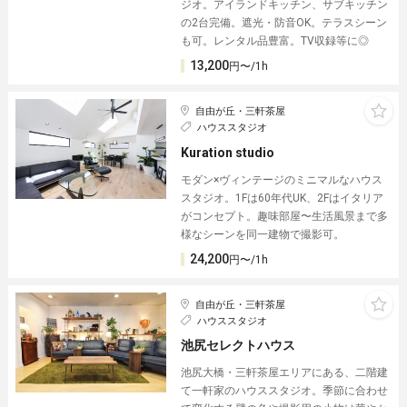
ジオ。アイランドキッチン、サブキッチン
の2台完備。遮光・防音OK。テラスシーン
も可。レンタル品豊富。TV収録等に◎
13,200
円〜/1h
自由が丘・三軒茶屋
ハウススタジオ
Kuration studio
モダン×ヴィンテージのミニマルなハウス
スタジオ。1Fは60年代UK、2Fはイタリア
がコンセプト。趣味部屋〜生活風景まで多
様なシーンを同一建物で撮影可。
24,200
円〜/1h
自由が丘・三軒茶屋
ハウススタジオ
池尻セレクトハウス
池尻大橋・三軒茶屋エリアにある、二階建
て一軒家のハウススタジオ。季節に合わせ