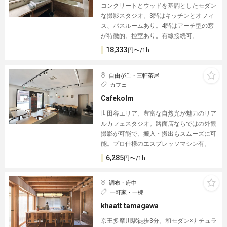
コンクリートとウッドを基調としたモダン
な撮影スタジオ。3階はキッチンとオフィ
ス、バスルームあり。4階はアーチ型の窓
が特徴的。控室あり。有線接続可。
18,333
円〜/1h
自由が丘・三軒茶屋
カフェ
Cafekolm
世田谷エリア、豊富な自然光が魅力のリア
ルカフェスタジオ。路面店ならではの外観
撮影が可能で、搬入・搬出もスムーズに可
能。プロ仕様のエスプレッソマシン有。
6,285
円〜/1h
調布・府中
一軒家・一棟
khaatt tamagawa
京王多摩川駅徒歩3分。和モダン×ナチュラ