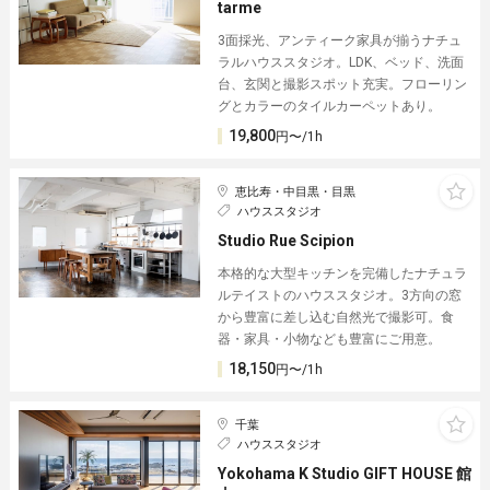
tarme
3面採光、アンティーク家具が揃うナチュ
ラルハウススタジオ。LDK、ベッド、洗面
台、玄関と撮影スポット充実。フローリン
グとカラーのタイルカーペットあり。
19,800
円〜/1h
恵比寿・中目黒・目黒
ハウススタジオ
Studio Rue Scipion
本格的な大型キッチンを完備したナチュラ
ルテイストのハウススタジオ。3方向の窓
から豊富に差し込む自然光で撮影可。食
器・家具・小物なども豊富にご用意。
18,150
円〜/1h
千葉
ハウススタジオ
Yokohama K Studio GIFT HOUSE 館