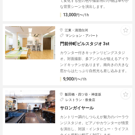
て変化する壁の色や撮影用の小物は華やか
な背景シーンを演出します。
13,000
円〜/1h
江東・清澄白河
マンション・アパート
門前仲町ビルスタジオ 3st
カウンター付きキッチンリビングスタジ
オ。対面撮影、多アングルが狙えるアイラ
ンドキッチンがあります。南向きの大きな
窓からはたっぷり自然光も差し込みます。
9,900
円〜/1h
飯田橋・四ツ谷・神楽坂
レストラン・飲食店
サロンガイヤール
カントリー調のしつらえが魅力のバーラウ
ンジスタジオ。ピアノやカウンターが情景
を演出し、対談・インタビュー・ライフス
タイル撮影に幅広く対応します。