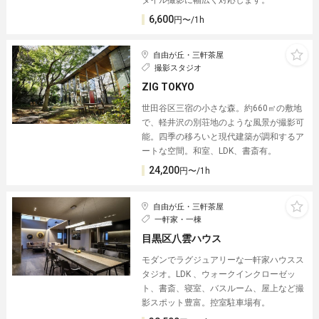
6,600
円〜/1h
自由が丘・三軒茶屋
撮影スタジオ
ZIG TOKYO
世田谷区三宿の小さな森。約660㎡の敷地
で、軽井沢の別荘地のような風景が撮影可
能。四季の移ろいと現代建築が調和するア
ートな空間。和室、LDK、書斎有。
24,200
円〜/1h
自由が丘・三軒茶屋
一軒家・一棟
目黒区八雲ハウス
モダンでラグジュアリーな一軒家ハウスス
タジオ。LDK 、ウォークインクローゼッ
ト、書斎、寝室、バスルーム、屋上など撮
影スポット豊富。控室駐車場有。