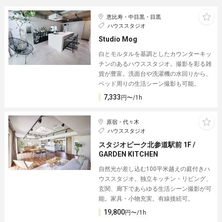
恵比寿・中目黒・目黒
ハウススタジオ
Studio Mog
白とモルタルを基調としたカウンターキッ
チンのあるハウススタジオ。撮影を彩る雑
貨が豊富。洗面台や洗濯機の水回りから、
ベッド周りの生活シーン撮影も可能。
7,333
円〜/1h
原宿・代々木
ハウススタジオ
スタジオピーク北参道駅前 1F /
GARDEN KITCHEN︎
自然光が差し込む100平米越えの庭付きハ
ウススタジオ。独立キッチン・リビング、
玄関、廊下であらゆる生活シーン撮影が可
能。家具・小物充実。有線接続可。
19,800
円〜/1h