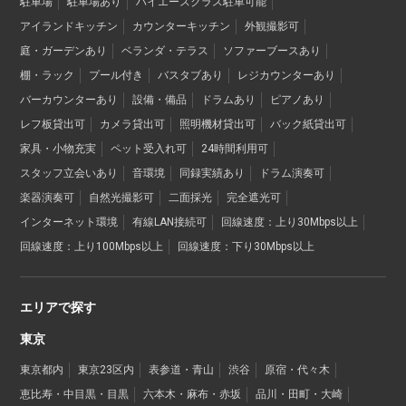
駐車場
駐車場あり
ハイエースクラス駐車可能
アイランドキッチン
カウンターキッチン
外観撮影可
庭・ガーデンあり
ベランダ・テラス
ソファーブースあり
棚・ラック
プール付き
バスタブあり
レジカウンターあり
バーカウンターあり
設備・備品
ドラムあり
ピアノあり
レフ板貸出可
カメラ貸出可
照明機材貸出可
バック紙貸出可
家具・小物充実
ペット受入れ可
24時間利用可
スタッフ立会いあり
音環境
同録実績あり
ドラム演奏可
楽器演奏可
自然光撮影可
二面採光
完全遮光可
インターネット環境
有線LAN接続可
回線速度：上り30Mbps以上
回線速度：上り100Mbps以上
回線速度：下り30Mbps以上
エリアで探す
東京
東京都内
東京23区内
表参道・青山
渋谷
原宿・代々木
恵比寿・中目黒・目黒
六本木・麻布・赤坂
品川・田町・大崎