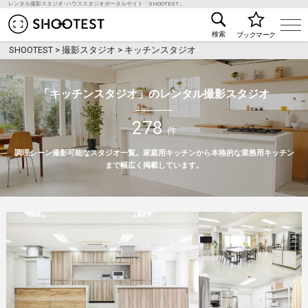
レンタル撮影スタジオ･ハウススタジオポータルサイト「SHOOTEST」
レンタル撮影スタジオ･ハウススタジオ検索のSHOO
検索
ブックマーク
SHOOTEST
>
撮影スタジオ
>
キッチンスタジオ
「キッチンスタジオ」のレンタル撮影スタジオ
278
件
調理シーン撮影可能なスタジオ一覧。家庭用キッチンから本格的な業務用キッチン
まで幅広く掲載しています。