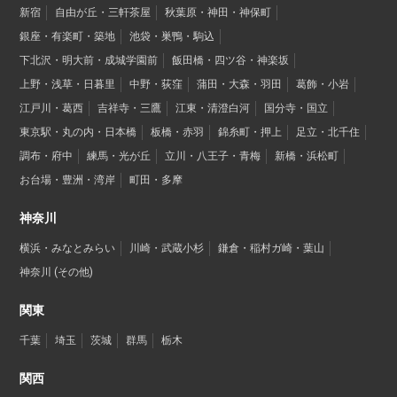
新宿
自由が丘・三軒茶屋
秋葉原・神田・神保町
銀座・有楽町・築地
池袋・巣鴨・駒込
下北沢・明大前・成城学園前
飯田橋・四ツ谷・神楽坂
上野・浅草・日暮里
中野・荻窪
蒲田・大森・羽田
葛飾・小岩
江戸川・葛西
吉祥寺・三鷹
江東・清澄白河
国分寺・国立
東京駅・丸の内・日本橋
板橋・赤羽
錦糸町・押上
足立・北千住
調布・府中
練馬・光が丘
立川・八王子・青梅
新橋・浜松町
お台場・豊洲・湾岸
町田・多摩
神奈川
横浜・みなとみらい
川崎・武蔵小杉
鎌倉・稲村ガ崎・葉山
神奈川 (その他)
関東
千葉
埼玉
茨城
群馬
栃木
関西