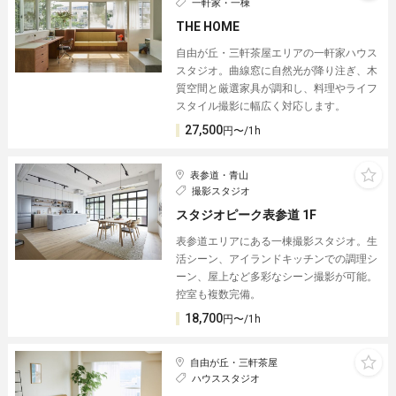
一軒家・一棟
THE HOME
自由が丘・三軒茶屋エリアの一軒家ハウス
スタジオ。曲線窓に自然光が降り注ぎ、木
質空間と厳選家具が調和し、料理やライフ
スタイル撮影に幅広く対応します。
27,500
円〜/1h
表参道・青山
撮影スタジオ
スタジオピーク表参道 1F
表参道エリアにある一棟撮影スタジオ。生
活シーン、アイランドキッチンでの調理シ
ーン、屋上など多彩なシーン撮影が可能。
控室も複数完備。
18,700
円〜/1h
自由が丘・三軒茶屋
ハウススタジオ