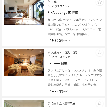
千葉
ハウススタジオ
FIKA Lounge 南行徳
都内から車で30分、295平米のマンション
最上階フロアをハウススタジオとして。
LDK、和室、バスルーム、バルコニー、玄
関撮影可能。控室・駐車場あり。
19,800
円〜/1h
恵比寿・中目黒・目黒
ハウススタジオ
Jerome 目黒
ラグジュアリーなハウススタジオ。白を基
調とした空間にクリスタルシャンデリアや
絵画を備え、CM・ドラマ、インタビュー
撮影等幅広い用途に対応。完全予約制。
14,792
円〜/1h
自由が丘・三軒茶屋