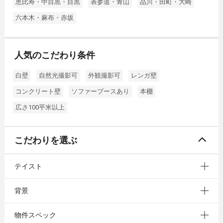
恵比寿・中目黒・目黒
表参道・青山
品川・田町・大崎
六本木・麻布・赤坂
人気のこだわり条件
白壁
自然光撮影可
外観撮影可
レンガ壁
コンクリート壁
ソファーブースあり
本棚
広さ100平米以上
こだわりを選ぶ
テイスト
背景
物件スペック