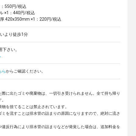
：550円/税込
×1：440円/税込
420x350mm ×1：220円/税込
沿いより徒歩1分
用下さい。
へ
ちら
からご確認ください。
た際に出たゴミや廃棄物は、一切引き受けられません。全て持ち帰り
す。
棄物を捨てることは禁止されています。
ゴミを流すことは排水管の詰まりの原因になりますので、絶対に流さ
や違反行為により排水管の詰まりなどが発覚した場合は、追加料金を