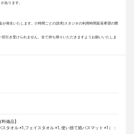
とがあります。
。
金が発生いたします。(1時間ごとの請求)スタジオの利用時間延長希望の際
一切引き受けられません。全て持ち帰りいただきますようお願いいたしま
有料備品】
スタオル ×1,フェイスタオル ×1, 使い捨て紙バスマット ×1）：