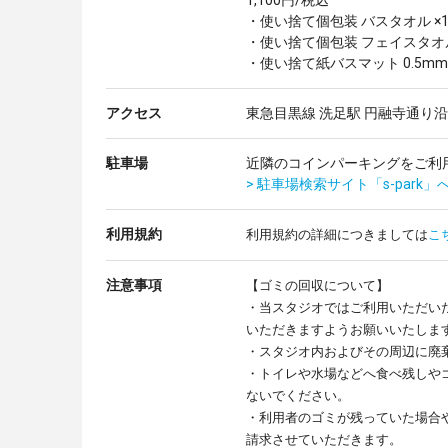
1,100円/税込
・使い捨て個包装 バスタオル ×1
・使い捨て個包装 フェイスタオル 
・使い捨て紙バスマット 0.5mm厚 
アクセス
東急目黒線 洗足駅 円融寺通り
駐車場
近隣のコインパーキングをご利
> 駐車場検索サイト「s-park」
利用規約
利用規約の詳細につきましては
こ
注意事項
【ゴミの回収について】
・当スタジオではご利用いただい
いただきますようお願いいたしま
・スタジオ内およびその周辺に廃
・トイレや水場などへ食べ残しや
ないでください。
・利用者のゴミが残っていた場合
請求させていただきます。