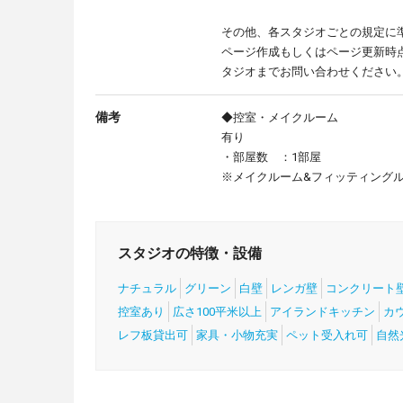
その他、各スタジオごとの規定に
ページ作成もしくはページ更新時
タジオまでお問い合わせください
備考
◆控室・メイクルーム
有り
・部屋数 ：1部屋
※メイクルーム&フィッティング
スタジオの特徴・設備
ナチュラル
グリーン
白壁
レンガ壁
コンクリート
控室あり
広さ100平米以上
アイランドキッチン
カ
レフ板貸出可
家具・小物充実
ペット受入れ可
自然