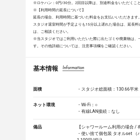
※ロケハン：0円/30分。2回目以降は、別途料金をいただくこ
※【利用時間の延長について】
延長の場合、利用時間に基づいた料金をお支払いいただきます
スタジオ退室時間が予定よりも15分以上遅れた場合は、延長料
は、ご相談ください。
※当スタジオではご利用いただいた際に出たゴミや廃棄物は、
す。その他詳細については、注意事項欄をご確認ください。
基本情報
Information
面積
・スタジオ総面積：130.66平米
ネット環境
・Wi-Fi：○
・有線LAN接続：なし
備品
【シャワールーム利用の場合 / 
・使い捨て個包装 タオルset （バ