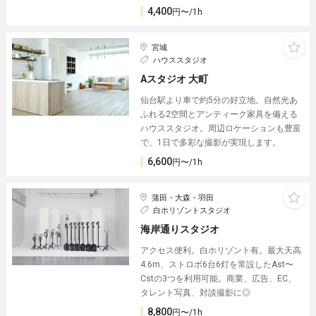
4,400
円〜/1h
宮城
ハウススタジオ
Aスタジオ 大町
仙台駅より車で約5分の好立地。自然光あ
ふれる2空間とアンティーク家具を備える
ハウススタジオ。周辺ロケーションも豊富
で、1日で多彩な撮影が実現します。
6,600
円〜/1h
蒲田・大森・羽田
白ホリゾントスタジオ
海岸通りスタジオ
アクセス便利。白ホリゾント有。最大天高
4.6m、ストロボ6台6灯を常設したAst〜
Cstの3つを利用可能。商業、広告、EC、
タレント写真、対談撮影に◎
8,800
円〜/1h