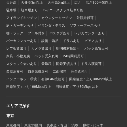
天井高
天井高3m以上
天井高5m以上
広さ
広さ100平米以上
駐車場
駐車場あり
ハイエースクラス駐車可能
アイランドキッチン
カウンターキッチン
外観撮影可
庭・ガーデンあり
ベランダ・テラス
ソファーブースあり
棚・ラック
プール付き
バスタブあり
レジカウンターあり
バーカウンターあり
設備・備品
ドラムあり
ピアノあり
レフ板貸出可
カメラ貸出可
照明機材貸出可
バック紙貸出可
家具・小物充実
ペット受入れ可
24時間利用可
スタッフ立会いあり
音環境
同録実績あり
ドラム演奏可
楽器演奏可
自然光撮影可
二面採光
完全遮光可
インターネット環境
有線LAN接続可
回線速度：上り30Mbps以上
回線速度：上り100Mbps以上
回線速度：下り30Mbps以上
エリアで探す
東京
東京都内
東京23区内
表参道・青山
渋谷
原宿・代々木