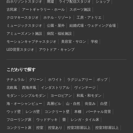
白ホリゾントスタジオ
廃墟
ライブ配信スタジオ
ショップ
古民家
アートギャラリー・ホール
スポーツ施設
クロマキースタジオ
ホテル・リゾート
工房・アトリエ
ミュージックスタジオ
公園・屋外
結婚式場・ウェディング会場
アミューズメント施設
病院・福祉施設
モーションキャプチャスタジオ
美容室・サロン
学校
LED背景スタジオ
アウトドア・キャンプ
こだわりで探す
ナチュラル
グリーン
ホワイト
ラグジュアリー
ポップ
北欧風
西海岸風
インダストリアル
ヴィンテージ
モダン・シンプルモダン
ヨーロピアン
和風・和モダン
海・オーシャンビュー
高層ビル
山・自然
街並み
白壁
ウッド壁
レンガ壁
コンクリート壁
本棚
バーチャル背景
フローリング床
ウッドデッキ
畳
レンガ・タイル床
コンクリート床
控室
控室あり
控室2部屋以上
控室3部屋以上