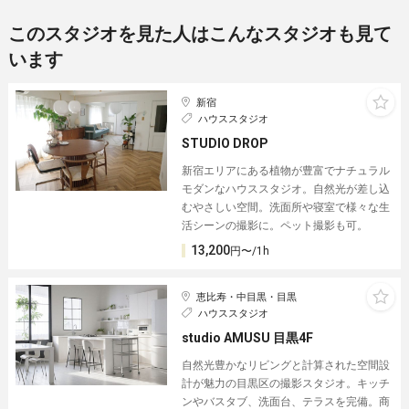
このスタジオを見た人はこんなスタジオも見て
います
新宿
ハウススタジオ
STUDIO DROP
新宿エリアにある植物が豊富でナチュラル
モダンなハウススタジオ。自然光が差し込
むやさしい空間。洗面所や寝室で様々な生
活シーンの撮影に。ペット撮影も可。
13,200
円〜/1h
恵比寿・中目黒・目黒
ハウススタジオ
studio AMUSU 目黒4F
自然光豊かなリビングと計算された空間設
計が魅力の目黒区の撮影スタジオ。キッチ
ンやバスタブ、洗面台、テラスを完備。商