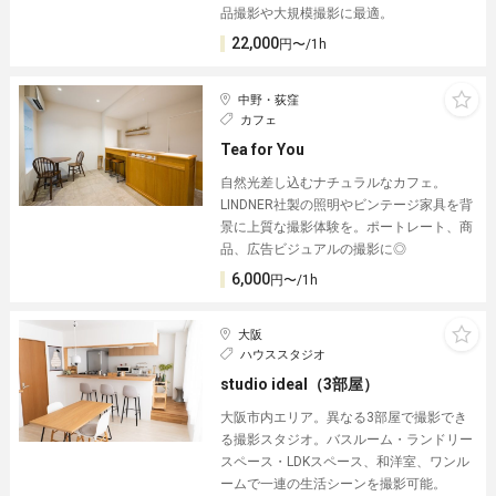
品撮影や大規模撮影に最適。
22,000
円〜/1h
中野・荻窪
カフェ
Tea for You
自然光差し込むナチュラルなカフェ。
LINDNER社製の照明やビンテージ家具を背
景に上質な撮影体験を。ポートレート、商
品、広告ビジュアルの撮影に◎
6,000
円〜/1h
大阪
ハウススタジオ
studio ideal（3部屋）
大阪市内エリア。異なる3部屋で撮影でき
る撮影スタジオ。バスルーム・ランドリー
スペース・LDKスペース、和洋室、ワンル
ームで一連の生活シーンを撮影可能。