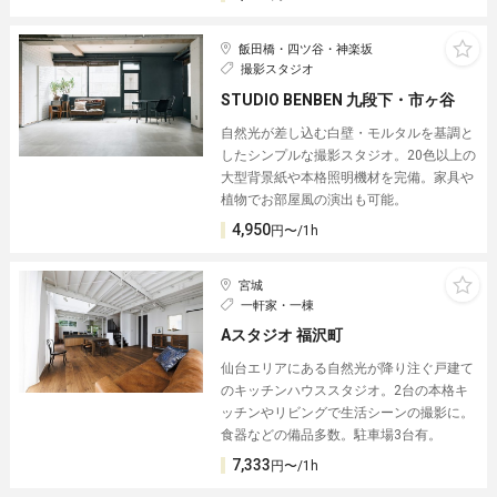
飯田橋・四ツ谷・神楽坂
撮影スタジオ
STUDIO BENBEN 九段下・市ヶ谷
自然光が差し込む白壁・モルタルを基調と
したシンプルな撮影スタジオ。20色以上の
大型背景紙や本格照明機材を完備。家具や
植物でお部屋風の演出も可能。
4,950
円〜/1h
宮城
一軒家・一棟
Aスタジオ 福沢町
仙台エリアにある自然光が降り注ぐ戸建て
のキッチンハウススタジオ。2台の本格キ
ッチンやリビングで生活シーンの撮影に。
食器などの備品多数。駐車場3台有。
7,333
円〜/1h