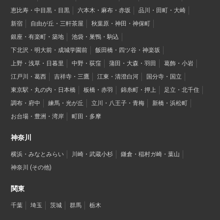
恵比寿・中目黒・目黒
六本木・麻布・赤坂
品川・田町・大崎
新宿
自由が丘・三軒茶屋
秋葉原・神田・神保町
銀座・有楽町・築地
池袋・巣鴨・駒込
下北沢・明大前・成城学園前
飯田橋・四ツ谷・神楽坂
上野・浅草・日暮里
中野・荻窪
蒲田・大森・羽田
葛飾・小岩
江戸川・葛西
吉祥寺・三鷹
江東・清澄白河
国分寺・国立
東京駅・丸の内・日本橋
板橋・赤羽
錦糸町・押上
足立・北千住
調布・府中
練馬・光が丘
立川・八王子・青梅
新橋・浜松町
お台場・豊洲・湾岸
町田・多摩
神奈川
横浜・みなとみらい
川崎・武蔵小杉
鎌倉・稲村ガ崎・葉山
神奈川 (その他)
関東
千葉
埼玉
茨城
群馬
栃木