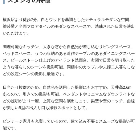
横浜駅より徒歩7分。白とウッドを基調としたナチュラルモダンな空間。
塗装壁と全面フロアタイルのモダンなスペースで、洗練された日常を演出
いただけます。
調理可能なキッチン、大きな窓から自然光が差し込むリビングスペース、
ベッドスペース、うつわ収納のある造作テーブルのあるダイニングスペー
ス、ビールストーン仕上げのアイランド洗面台、玄関で日常を切り取った
ような暮らしのシーンを撮影可能。同棲中のカップルや夫婦二人暮らしな
どの設定シーンの撮影に最適です。
日当たり抜群のため、自然光を活用した撮影にもおすすめ。天井高2.6m
あるので、引きでの撮影も可能。ペンダントやミニマムなダウンライトな
どの照明がより一層、上質な空間を演出します。梁型や壁のニッチ、曲線
が美しいR型の出入り口も撮影スポットとして。
ビンテージ家具も充実しているので、建て込み不要＆スムーズな撮影が可
能です。