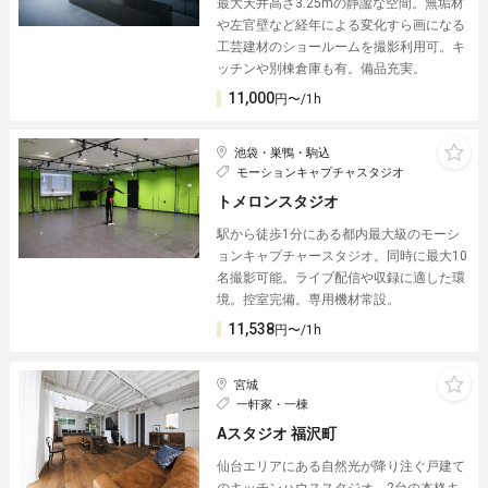
最大天井高さ3.25mの静謐な空間。無垢材
や左官壁など経年による変化すら画になる
工芸建材のショールームを撮影利用可。キ
ッチンや別棟倉庫も有。備品充実。
11,000
円〜/1h
池袋・巣鴨・駒込
モーションキャプチャスタジオ
トメロンスタジオ
駅から徒歩1分にある都内最大級のモーシ
ョンキャプチャースタジオ。同時に最大10
名撮影可能。ライブ配信や収録に適した環
境。控室完備。専用機材常設。
11,538
円〜/1h
宮城
一軒家・一棟
Aスタジオ 福沢町
仙台エリアにある自然光が降り注ぐ戸建て
のキッチンハウススタジオ。2台の本格キ