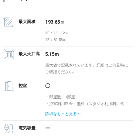
最大面積
193.65㎡
3F：111.12㎡
4F：82.53㎡
最大天井高
5.15m
最大値で記載されています。詳細はご内見時に
ご確認ください。
控室
◯
・部屋数：1部屋
・控室利用料金：無料（スタジオ利用料に含
む）
詳細を
もっと見る
※利用希望の場合、事前予約が必須となりま
す。必ず事前にご相談ください。
電気容量
ー