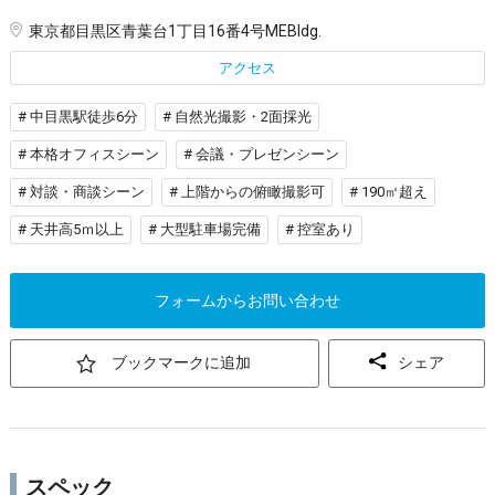
東京都目黒区青葉台1丁目16番4号MEBldg.
アクセス
# 中目黒駅徒歩6分
# 自然光撮影・2面採光
# 本格オフィスシーン
# 会議・プレゼンシーン
# 対談・商談シーン
# 上階からの俯瞰撮影可
# 190㎡超え
# 天井高5ｍ以上
# 大型駐車場完備
# 控室あり
フォームからお問い合わせ
ブックマークに追加
シェア
スペック