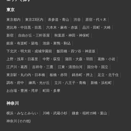
東京
東京都内
東京23区内
表参道・青山
渋谷
原宿・代々木
恵比寿・中目黒・目黒
六本木・麻布・赤坂
品川・田町・大崎
新宿
自由が丘・三軒茶屋
秋葉原・神田・神保町
銀座・有楽町・築地
池袋・巣鴨・駒込
下北沢・明大前・成城学園前
飯田橋・四ツ谷・神楽坂
上野・浅草・日暮里
中野・荻窪
蒲田・大森・羽田
葛飾・小岩
江戸川・葛西
吉祥寺・三鷹
江東・清澄白河
国分寺・国立
東京駅・丸の内・日本橋
板橋・赤羽
錦糸町・押上
足立・北千住
調布・府中
練馬・光が丘
立川・八王子・青梅
新橋・浜松町
お台場・豊洲・湾岸
町田・多摩
神奈川
横浜・みなとみらい
川崎・武蔵小杉
鎌倉・稲村ガ崎・葉山
神奈川 (その他)