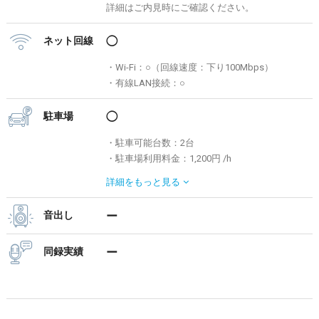
詳細はご内見時にご確認ください。
ネット回線
◯
・Wi-Fi：○（回線速度：下り100Mbps）
・有線LAN接続：○
駐車場
◯
・駐車可能台数：2台
・駐車場利用料金：1,200円 /h
※要事前予約となります。
詳細を
もっと見る
> その他周辺駐車場検索は「s-park」へ
音出し
ー
同録実績
ー