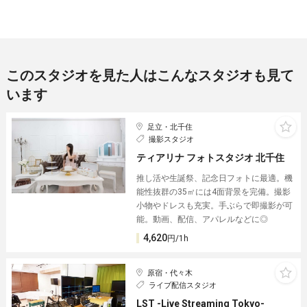
このスタジオを見た人はこんなスタジオも見て
います
足立・北千住
撮影スタジオ
ティアリナ フォトスタジオ 北千住
推し活や生誕祭、記念日フォトに最適。機
能性抜群の35㎡には4面背景を完備。撮影
小物やドレスも充実。手ぶらで即撮影が可
能。動画、配信、アパレルなどに◎
4,620
円/1h
原宿・代々木
ライブ配信スタジオ
LST -Live Streaming Tokyo-