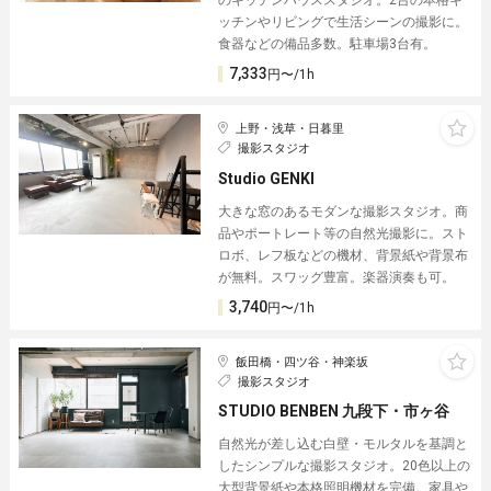
ッチンやリビングで生活シーンの撮影に。
食器などの備品多数。駐車場3台有。
7,333
円〜/1h
上野・浅草・日暮里
撮影スタジオ
Studio GENKI
大きな窓のあるモダンな撮影スタジオ。商
品やポートレート等の自然光撮影に。スト
ロボ、レフ板などの機材、背景紙や背景布
が無料。スワッグ豊富。楽器演奏も可。
3,740
円〜/1h
飯田橋・四ツ谷・神楽坂
撮影スタジオ
STUDIO BENBEN 九段下・市ヶ谷
自然光が差し込む白壁・モルタルを基調と
したシンプルな撮影スタジオ。20色以上の
大型背景紙や本格照明機材を完備。家具や