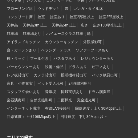
ウッド壁
レンガ壁
コンクリート壁
本棚
バーチャル背景
フローリング床
ウッドデッキ
畳
レンガ・タイル床
コンクリート床
控室
控室あり
控室2部屋以上
控室3部屋以上
天井高
天井高3m以上
天井高5m以上
広さ
広さ100平米以上
駐車場
駐車場あり
ハイエースクラス駐車可能
アイランドキッチン
カウンターキッチン
外観撮影可
庭・ガーデンあり
ベランダ・テラス
ソファーブースあり
棚・ラック
プール付き
バスタブあり
レジカウンターあり
バーカウンターあり
設備・備品
ドラムあり
ピアノあり
レフ板貸出可
カメラ貸出可
照明機材貸出可
バック紙貸出可
家具・小物充実
ペット受入れ可
24時間利用可
スタッフ立会いあり
音環境
同録実績あり
ドラム演奏可
楽器演奏可
自然光撮影可
二面採光
完全遮光可
インターネット環境
有線LAN接続可
回線速度：上り30Mbps以上
回線速度：上り100Mbps以上
回線速度：下り30Mbps以上
エリアで探す