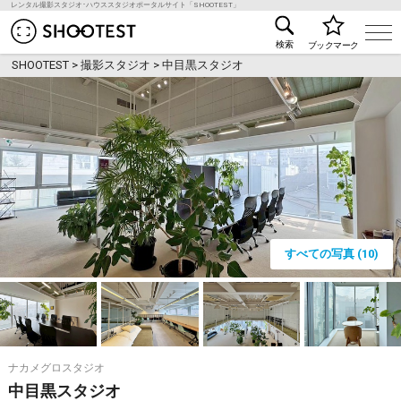
レンタル撮影スタジオ･ハウススタジオポータルサイト「SHOOTEST」
レンタル撮影スタジオ･ハウススタジオ検索のSHOO
検索
ブックマーク
SHOOTEST
>
撮影スタジオ
>
中目黒スタジオ
すべての写真 (10)
ナカメグロスタジオ
中目黒スタジオ