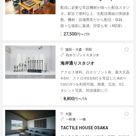
配信に必要な常設機材が揃った配信スタジ
オ。駅近で便利な上、生配信番組の実績多
数。機材・設備豊富だから配信・収録、
様々な撮影に最適。控室も有（4部屋）。
27,500
円〜/1h
蒲田・大森・羽田
白ホリゾントスタジオ
海岸通りスタジオ
アクセス便利。白ホリゾント有。最大天高
4.6m、ストロボ6台6灯を常設したAst〜
Cstの3つを利用可能。商業、広告、EC、
タレント写真、対談撮影に◎
8,800
円〜/1h
大阪
一軒家・一棟
TACTILE HOUSE OSAKA