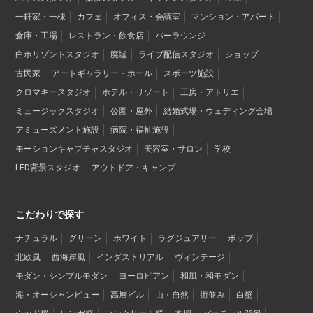
一軒家・一棟
カフェ
オフィス・会議室
マンション・アパート
倉庫・工場
レストラン・飲食店
バーラウンジ
白ホリゾントスタジオ
廃墟
ライブ配信スタジオ
ショップ
古民家
アートギャラリー・ホール
スポーツ施設
クロマキースタジオ
ホテル・リゾート
工房・アトリエ
ミュージックスタジオ
公園・屋外
結婚式場・ウェディング会場
アミューズメント施設
病院・福祉施設
モーションキャプチャスタジオ
美容室・サロン
学校
LED背景スタジオ
アウトドア・キャンプ
こだわりで探す
ナチュラル
グリーン
ホワイト
ラグジュアリー
ポップ
北欧風
西海岸風
インダストリアル
ヴィンテージ
モダン・シンプルモダン
ヨーロピアン
和風・和モダン
海・オーシャンビュー
高層ビル
山・自然
街並み
白壁