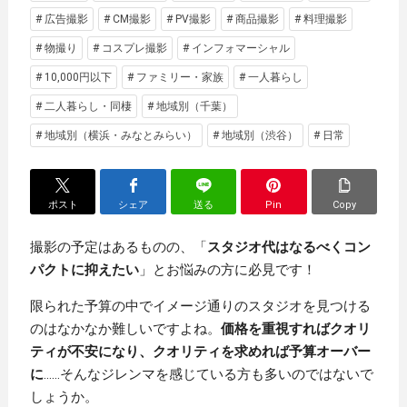
# 広告撮影
# CM撮影
# PV撮影
# 商品撮影
# 料理撮影
# 物撮り
# コスプレ撮影
# インフォマーシャル
# 10,000円以下
# ファミリー・家族
# 一人暮らし
# 二人暮らし・同棲
# 地域別（千葉）
# 地域別（横浜・みなとみらい）
# 地域別（渋谷）
# 日常
ポスト
シェア
送る
Pin
Copy
撮影の予定はあるものの、「
スタジオ代はなるべくコン
パクトに抑えたい
」とお悩みの方に必見です！
限られた予算の中でイメージ通りのスタジオを見つける
のはなかなか難しいですよね。
価格を重視すればクオリ
ティが不安になり、クオリティを求めれば予算オーバー
に
……そんなジレンマを感じている方も多いのではないで
しょうか。