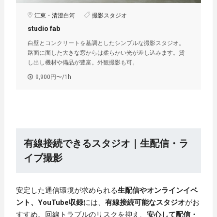
江東・清澄白河
撮影スタジオ
studio fab
白壁とコンクリートを基調としたシンプルな撮影スタジオ。
路面に面した大きな窓からは柔らかい光が差し込みます。貸
し出し機材や備品が豊富。外観撮影も可。
9,900円〜/1h
有線接続できるスタジオ｜生配信・ラ
イブ撮影
安定した通信環境が求められる
生配信やオンラインイベ
ント、YouTube収録
には、
有線接続可能なスタジオ
がお
すすめ。回線トラブルのリスクを抑え、
安心して配信・