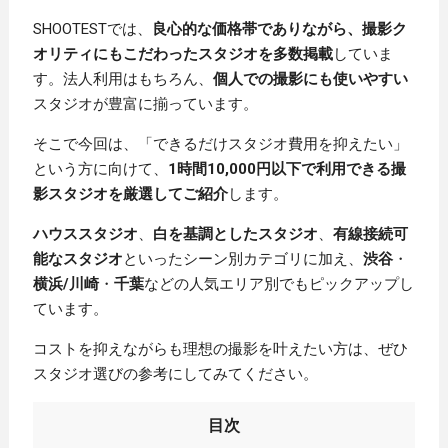
SHOOTESTでは、
良心的な価格帯でありながら、撮影ク
オリティにもこだわったスタジオを多数掲載
していま
す。法人利用はもちろん、
個人での撮影にも使いやすい
スタジオが豊富に揃っています。
そこで今回は、「できるだけスタジオ費用を抑えたい」
という方に向けて、
1時間10,000円以下で利用できる撮
影スタジオを厳選してご紹介
します。
ハウススタジオ
、
白を基調としたスタジオ
、
有線接続可
能なスタジオ
といったシーン別カテゴリに加え、
渋谷
・
横浜/川崎
・
千葉
などの人気エリア別でもピックアップし
ています。
コストを抑えながらも理想の撮影を叶えたい方は、ぜひ
スタジオ選びの参考にしてみてください。
目次