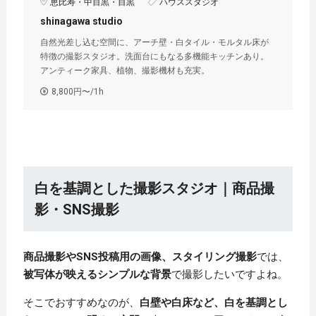
恵比寿・中目黒・目黒
ハウススタジオ
shinagawa studio
自然光差し込む空間に、アーチ壁・白タイル・モルタル床が
特徴の撮影スタジオ。洗面台にもなる多機能キッチンあり。
アンティーク家具、植物、撮影機材も充実。
8,800円〜/1h
白を基調とした撮影スタジオ｜商品撮
影・SNS撮影
商品撮影やSNS投稿用の画像、スタイリング撮影
では、
被写体が映えるシンプルな背景
で撮影したいですよね。
そこでおすすめなのが、
白壁や白床など、白を基調とし