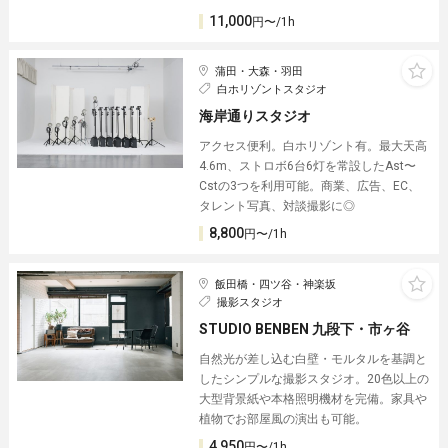
11,000
円〜/1h
蒲田・大森・羽田
白ホリゾントスタジオ
海岸通りスタジオ
アクセス便利。白ホリゾント有。最大天高
4.6m、ストロボ6台6灯を常設したAst〜
Cstの3つを利用可能。商業、広告、EC、
タレント写真、対談撮影に◎
8,800
円〜/1h
飯田橋・四ツ谷・神楽坂
撮影スタジオ
STUDIO BENBEN 九段下・市ヶ谷
自然光が差し込む白壁・モルタルを基調と
したシンプルな撮影スタジオ。20色以上の
大型背景紙や本格照明機材を完備。家具や
植物でお部屋風の演出も可能。
4,950
円〜/1h