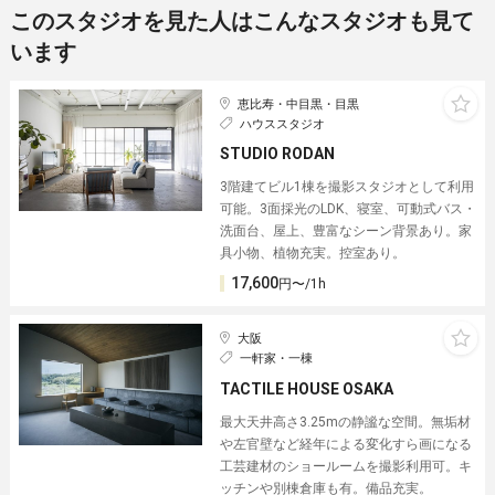
このスタジオを見た人はこんなスタジオも見て
います
恵比寿・中目黒・目黒
ハウススタジオ
STUDIO RODAN
3階建てビル1棟を撮影スタジオとして利用
可能。3面採光のLDK、寝室、可動式バス・
洗面台、屋上、豊富なシーン背景あり。家
具小物、植物充実。控室あり。
17,600
円〜/1h
大阪
一軒家・一棟
TACTILE HOUSE OSAKA
最大天井高さ3.25mの静謐な空間。無垢材
や左官壁など経年による変化すら画になる
工芸建材のショールームを撮影利用可。キ
ッチンや別棟倉庫も有。備品充実。