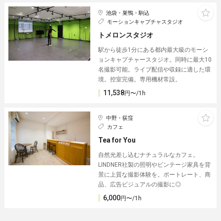
池袋・巣鴨・駒込
モーションキャプチャスタジオ
トメロンスタジオ
駅から徒歩1分にある都内最大級のモーシ
ョンキャプチャースタジオ。同時に最大10
名撮影可能。ライブ配信や収録に適した環
境。控室完備。専用機材常設。
11,538
円〜/1h
中野・荻窪
カフェ
Tea for You
自然光差し込むナチュラルなカフェ。
LINDNER社製の照明やビンテージ家具を背
景に上質な撮影体験を。ポートレート、商
品、広告ビジュアルの撮影に◎
6,000
円〜/1h