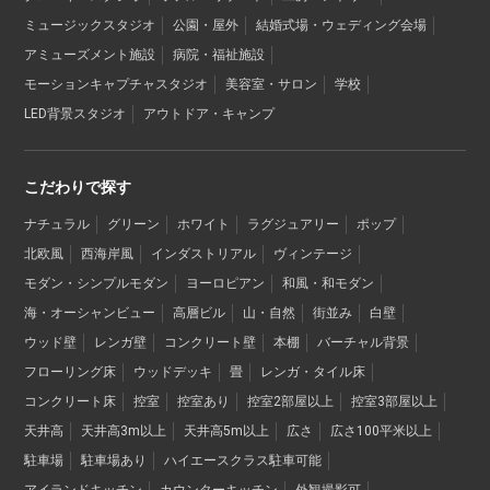
ミュージックスタジオ
公園・屋外
結婚式場・ウェディング会場
アミューズメント施設
病院・福祉施設
モーションキャプチャスタジオ
美容室・サロン
学校
LED背景スタジオ
アウトドア・キャンプ
こだわりで探す
ナチュラル
グリーン
ホワイト
ラグジュアリー
ポップ
北欧風
西海岸風
インダストリアル
ヴィンテージ
モダン・シンプルモダン
ヨーロピアン
和風・和モダン
海・オーシャンビュー
高層ビル
山・自然
街並み
白壁
ウッド壁
レンガ壁
コンクリート壁
本棚
バーチャル背景
フローリング床
ウッドデッキ
畳
レンガ・タイル床
コンクリート床
控室
控室あり
控室2部屋以上
控室3部屋以上
天井高
天井高3m以上
天井高5m以上
広さ
広さ100平米以上
駐車場
駐車場あり
ハイエースクラス駐車可能
アイランドキッチン
カウンターキッチン
外観撮影可