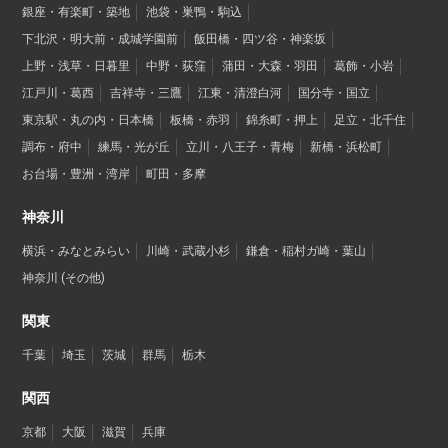
銀座・有楽町・築地
池袋・巣鴨・駒込
下北沢・明大前・成城学園前
飯田橋・四ツ谷・神楽坂
上野・浅草・日暮里
中野・荻窪
蒲田・大森・羽田
葛飾・小岩
江戸川・葛西
吉祥寺・三鷹
江東・清澄白河
国分寺・国立
東京駅・丸の内・日本橋
板橋・赤羽
錦糸町・押上
足立・北千住
調布・府中
練馬・光が丘
立川・八王子・青梅
新橋・浜松町
お台場・豊洲・湾岸
町田・多摩
神奈川
横浜・みなとみらい
川崎・武蔵小杉
鎌倉・稲村ガ崎・葉山
神奈川 (その他)
関東
千葉
埼玉
茨城
群馬
栃木
関西
京都
大阪
滋賀
兵庫