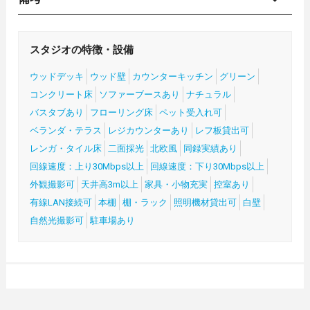
スタジオの特徴・設備
ウッドデッキ
ウッド壁
カウンターキッチン
グリーン
コンクリート床
ソファーブースあり
ナチュラル
バスタブあり
フローリング床
ペット受入れ可
ベランダ・テラス
レジカウンターあり
レフ板貸出可
レンガ・タイル床
二面採光
北欧風
同録実績あり
回線速度：上り30Mbps以上
回線速度：下り30Mbps以上
外観撮影可
天井高3m以上
家具・小物充実
控室あり
有線LAN接続可
本棚
棚・ラック
照明機材貸出可
白壁
自然光撮影可
駐車場あり