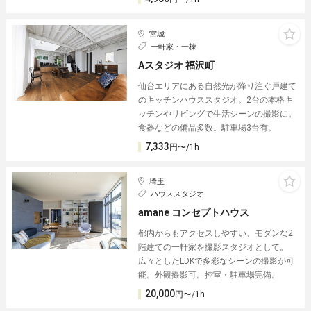
宮城
一軒家・一棟
Aスタジオ 福沢町
仙台エリアにある自然光が降り注ぐ戸建て
のキッチンハウススタジオ。2台の本格キ
ッチンやリビングで生活シーンの撮影に。
食器などの備品多数。駐車場3台有。
7,333
円〜/1h
埼玉
ハウススタジオ
amane コンセプトハウス
都内からもアクセスしやすい、モダンな2
階建ての一軒家を撮影スタジオとして。
広々としたLDKで多彩なシーンの撮影が可
能。外観撮影可。控室・駐車場完備。
20,000
円〜/1h