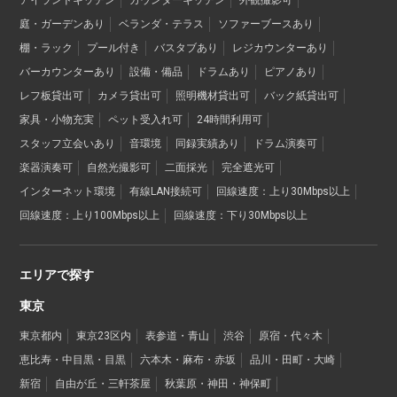
庭・ガーデンあり
ベランダ・テラス
ソファーブースあり
棚・ラック
プール付き
バスタブあり
レジカウンターあり
バーカウンターあり
設備・備品
ドラムあり
ピアノあり
レフ板貸出可
カメラ貸出可
照明機材貸出可
バック紙貸出可
家具・小物充実
ペット受入れ可
24時間利用可
スタッフ立会いあり
音環境
同録実績あり
ドラム演奏可
楽器演奏可
自然光撮影可
二面採光
完全遮光可
インターネット環境
有線LAN接続可
回線速度：上り30Mbps以上
回線速度：上り100Mbps以上
回線速度：下り30Mbps以上
エリアで探す
東京
東京都内
東京23区内
表参道・青山
渋谷
原宿・代々木
恵比寿・中目黒・目黒
六本木・麻布・赤坂
品川・田町・大崎
新宿
自由が丘・三軒茶屋
秋葉原・神田・神保町