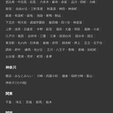
恵比寿・中目黒・目黒
六本木・麻布・赤坂
品川・田町・大崎
新宿
自由が丘・三軒茶屋
秋葉原・神田・神保町
銀座・有楽町・築地
池袋・巣鴨・駒込
下北沢・明大前・成城学園前
飯田橋・四ツ谷・神楽坂
上野・浅草・日暮里
中野・荻窪
蒲田・大森・羽田
葛飾・小岩
江戸川・葛西
吉祥寺・三鷹
江東・清澄白河
国分寺・国立
東京駅・丸の内・日本橋
板橋・赤羽
錦糸町・押上
足立・北千住
調布・府中
練馬・光が丘
立川・八王子・青梅
新橋・浜松町
お台場・豊洲・湾岸
町田・多摩
神奈川
横浜・みなとみらい
川崎・武蔵小杉
鎌倉・稲村ガ崎・葉山
神奈川 (その他)
関東
千葉
埼玉
茨城
群馬
栃木