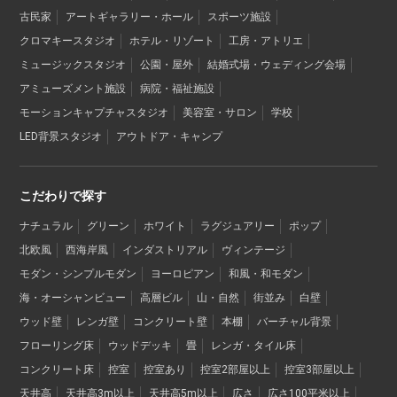
古民家
アートギャラリー・ホール
スポーツ施設
クロマキースタジオ
ホテル・リゾート
工房・アトリエ
ミュージックスタジオ
公園・屋外
結婚式場・ウェディング会場
アミューズメント施設
病院・福祉施設
モーションキャプチャスタジオ
美容室・サロン
学校
LED背景スタジオ
アウトドア・キャンプ
こだわりで探す
ナチュラル
グリーン
ホワイト
ラグジュアリー
ポップ
北欧風
西海岸風
インダストリアル
ヴィンテージ
モダン・シンプルモダン
ヨーロピアン
和風・和モダン
海・オーシャンビュー
高層ビル
山・自然
街並み
白壁
ウッド壁
レンガ壁
コンクリート壁
本棚
バーチャル背景
フローリング床
ウッドデッキ
畳
レンガ・タイル床
コンクリート床
控室
控室あり
控室2部屋以上
控室3部屋以上
天井高
天井高3m以上
天井高5m以上
広さ
広さ100平米以上