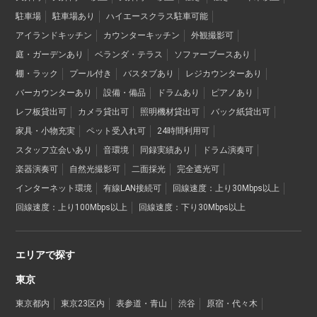
駐車場
駐車場あり
ハイエースクラス駐車可能
アイランドキッチン
カウンターキッチン
外観撮影可
庭・ガーデンあり
ベランダ・テラス
ソファーブースあり
棚・ラック
プール付き
バスタブあり
レジカウンターあり
バーカウンターあり
設備・備品
ドラムあり
ピアノあり
レフ板貸出可
カメラ貸出可
照明機材貸出可
バック紙貸出可
家具・小物充実
ペット受入れ可
24時間利用可
スタッフ立会いあり
音環境
同録実績あり
ドラム演奏可
楽器演奏可
自然光撮影可
二面採光
完全遮光可
インターネット環境
有線LAN接続可
回線速度：上り30Mbps以上
回線速度：上り100Mbps以上
回線速度：下り30Mbps以上
エリアで探す
東京
東京都内
東京23区内
表参道・青山
渋谷
原宿・代々木