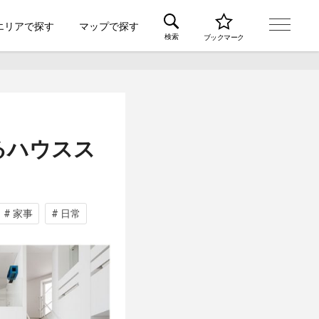
エリアで探す
マップで探す
検索
ブックマーク
るハウスス
# 家事
# 日常