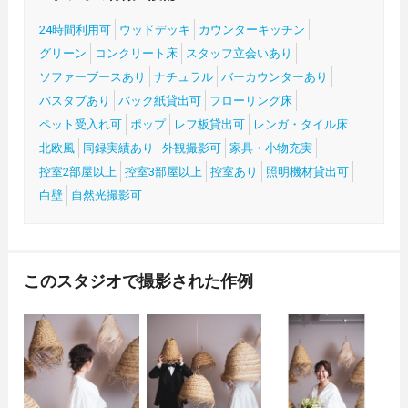
24時間利用可
ウッドデッキ
カウンターキッチン
グリーン
コンクリート床
スタッフ立会いあり
ソファーブースあり
ナチュラル
バーカウンターあり
バスタブあり
バック紙貸出可
フローリング床
ペット受入れ可
ポップ
レフ板貸出可
レンガ・タイル床
北欧風
同録実績あり
外観撮影可
家具・小物充実
控室2部屋以上
控室3部屋以上
控室あり
照明機材貸出可
白壁
自然光撮影可
このスタジオで撮影された作例