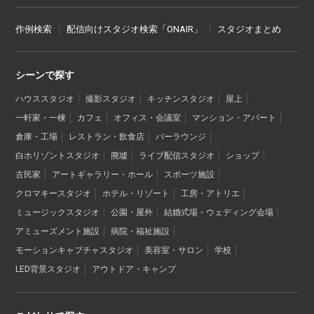
作例検索
配信向けスタジオ検索「ONAIR」
スタジオまとめ
シーンで探す
ハウススタジオ
撮影スタジオ
キッチンスタジオ
屋上
一軒家・一棟
カフェ
オフィス・会議室
マンション・アパート
倉庫・工場
レストラン・飲食店
バーラウンジ
白ホリゾントスタジオ
廃墟
ライブ配信スタジオ
ショップ
古民家
アートギャラリー・ホール
スポーツ施設
クロマキースタジオ
ホテル・リゾート
工房・アトリエ
ミュージックスタジオ
公園・屋外
結婚式場・ウェディング会場
アミューズメント施設
病院・福祉施設
モーションキャプチャスタジオ
美容室・サロン
学校
LED背景スタジオ
アウトドア・キャンプ