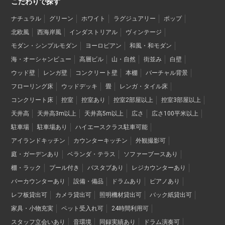
こだわりで探す
ナチュラル
グリーン
ホワイト
ラグジュアリー
ポップ
北欧風
西海岸風
インダストリアル
ヴィンテージ
モダン・シンプルモダン
ヨーロピアン
和風・和モダン
海・オーシャンビュー
高層ビル
山・自然
街並み
白壁
ウッド壁
レンガ壁
コンクリート壁
本棚
バーチャル背景
フローリング床
ウッドデッキ
畳
レンガ・タイル床
コンクリート床
控室
控室あり
控室2部屋以上
控室3部屋以上
天井高
天井高3m以上
天井高5m以上
広さ
広さ100平米以上
駐車場
駐車場あり
ハイエースクラス駐車可能
アイランドキッチン
カウンターキッチン
外観撮影可
庭・ガーデンあり
ベランダ・テラス
ソファーブースあり
棚・ラック
プール付き
バスタブあり
レジカウンターあり
バーカウンターあり
設備・備品
ドラムあり
ピアノあり
レフ板貸出可
カメラ貸出可
照明機材貸出可
バック紙貸出可
家具・小物充実
ペット受入れ可
24時間利用可
スタッフ立会いあり
音環境
同録実績あり
ドラム演奏可