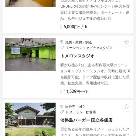
自然光差し込むナチュラルなカフェ。
LINDNER社製の照明やビンテージ家具を背
景に上質な撮影体験を。ポートレート、商
品、広告ビジュアルの撮影に◎
6,000
円〜/1h
池袋・巣鴨・駒込
モーションキャプチャスタジオ
トメロンスタジオ
駅から徒歩1分にある都内最大級のモーシ
ョンキャプチャースタジオ。同時に最大10
名撮影可能。ライブ配信や収録に適した環
境。控室完備。専用機材常設。
11,538
円〜/1h
国分寺・国立
レストラン・飲食店
淡路島バーガー 国立谷保店
歴史ある築年の蔵をリノベーションしたス
タジオ。ドラマや映画など人の営みを感じ