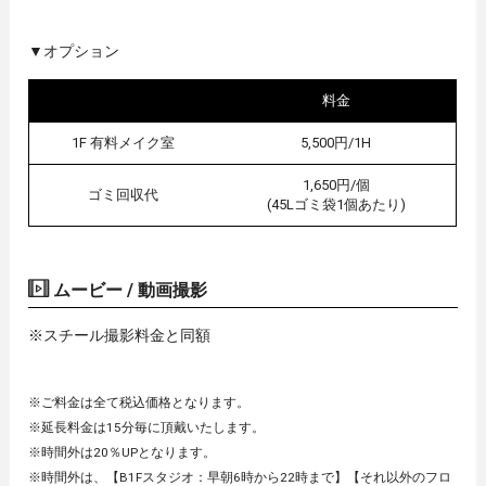
▼オプション
料金
1F 有料メイク室
5,500円/1H
1,650円/個
ゴミ回収代
(45Lゴミ袋1個あたり)
ムービー / 動画撮影
※スチール撮影料金と同額
※ご料金は全て税込価格となります。
※延長料金は15分毎に頂戴いたします。
※時間外は20％UPとなります。
※時間外は、【B1Fスタジオ：早朝6時から22時まで】【それ以外のフロ