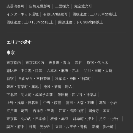
楽器演奏可
自然光撮影可
二面採光
完全遮光可
インターネット環境
有線LAN接続可
回線速度：上り30Mbps以上
回線速度：上り100Mbps以上
回線速度：下り30Mbps以上
エリアで探す
東京
東京都内
東京23区内
表参道・青山
渋谷
原宿・代々木
恵比寿・中目黒・目黒
六本木・麻布・赤坂
品川・田町・大崎
新宿
自由が丘・三軒茶屋
秋葉原・神田・神保町
銀座・有楽町・築地
池袋・巣鴨・駒込
下北沢・明大前・成城学園前
飯田橋・四ツ谷・神楽坂
上野・浅草・日暮里
中野・荻窪
蒲田・大森・羽田
葛飾・小岩
江戸川・葛西
吉祥寺・三鷹
江東・清澄白河
国分寺・国立
東京駅・丸の内・日本橋
板橋・赤羽
錦糸町・押上
足立・北千住
調布・府中
練馬・光が丘
立川・八王子・青梅
新橋・浜松町