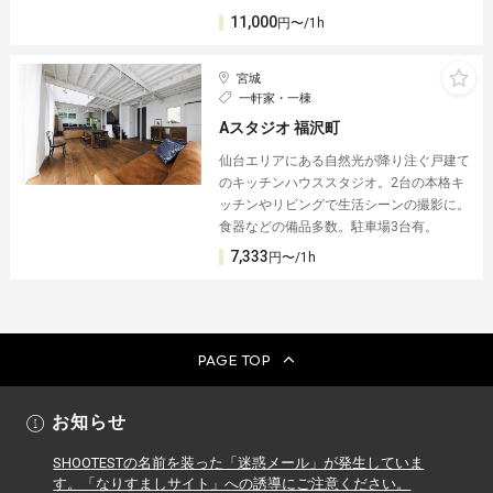
11,000
円〜/1h
宮城
一軒家・一棟
Aスタジオ 福沢町
仙台エリアにある自然光が降り注ぐ戸建て
のキッチンハウススタジオ。2台の本格キ
ッチンやリビングで生活シーンの撮影に。
食器などの備品多数。駐車場3台有。
7,333
円〜/1h
PAGE TOP
お知らせ
SHOOTESTの名前を装った「迷惑メール」が発生していま
す。「なりすましサイト」への誘導にご注意ください。