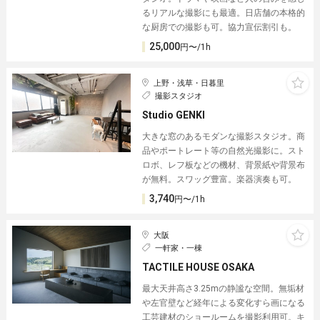
るリアルな撮影にも最適。日店舗の本格的
な厨房での撮影も可。協力宣伝割引も。
25,000
円〜/1h
上野・浅草・日暮里
撮影スタジオ
Studio GENKI
大きな窓のあるモダンな撮影スタジオ。商
品やポートレート等の自然光撮影に。スト
ロボ、レフ板などの機材、背景紙や背景布
が無料。スワッグ豊富。楽器演奏も可。
3,740
円〜/1h
大阪
一軒家・一棟
TACTILE HOUSE OSAKA
最大天井高さ3.25mの静謐な空間。無垢材
や左官壁など経年による変化すら画になる
工芸建材のショールームを撮影利用可。キ