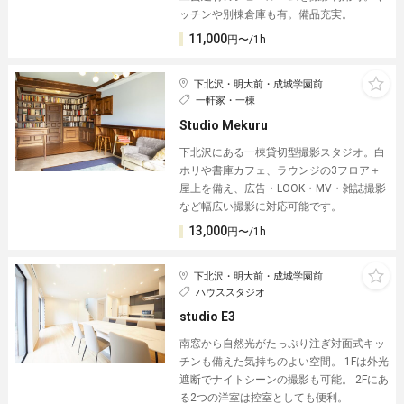
ッチンや別棟倉庫も有。備品充実。
11,000
円〜/1h
下北沢・明大前・成城学園前
一軒家・一棟
Studio Mekuru
下北沢にある一棟貸切型撮影スタジオ。白
ホリや書庫カフェ、ラウンジの3フロア＋
屋上を備え、広告・LOOK・MV・雑誌撮影
など幅広い撮影に対応可能です。
13,000
円〜/1h
下北沢・明大前・成城学園前
ハウススタジオ
studio E3
南窓から自然光がたっぷり注ぎ対面式キッ
チンも備えた気持ちのよい空間。 1Fは外光
遮断でナイトシーンの撮影も可能。 2Fにあ
る2つの洋室は控室としても便利。