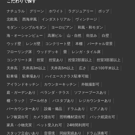
こだわりで探す
ナチュラル
グリーン
ホワイト
ラグジュアリー
ポップ
北欧風
西海岸風
インダストリアル
ヴィンテージ
モダン・シンプルモダン
ヨーロピアン
和風・和モダン
海・オーシャンビュー
高層ビル
山・自然
街並み
白壁
ウッド壁
レンガ壁
コンクリート壁
本棚
バーチャル背景
フローリング床
ウッドデッキ
畳
レンガ・タイル床
コンクリート床
控室
控室あり
控室2部屋以上
控室3部屋以上
天井高
天井高3m以上
天井高5m以上
広さ
広さ100平米以上
駐車場
駐車場あり
ハイエースクラス駐車可能
アイランドキッチン
カウンターキッチン
外観撮影可
庭・ガーデンあり
ベランダ・テラス
ソファーブースあり
棚・ラック
プール付き
バスタブあり
レジカウンターあり
バーカウンターあり
設備・備品
ドラムあり
ピアノあり
レフ板貸出可
カメラ貸出可
照明機材貸出可
バック紙貸出可
家具・小物充実
ペット受入れ可
24時間利用可
スタッフ立会いあり
音環境
同録実績あり
ドラム演奏可