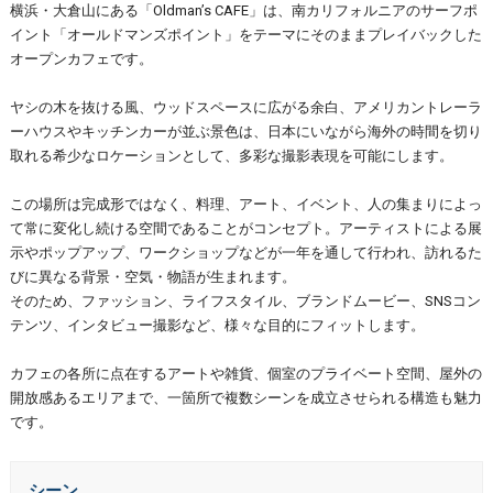
横浜・大倉山にある「Oldman’s CAFE」は、南カリフォルニアのサーフポ
イント「オールドマンズポイント」をテーマにそのままプレイバックした
オープンカフェです。
ヤシの木を抜ける風、ウッドスペースに広がる余白、アメリカントレーラ
ーハウスやキッチンカーが並ぶ景色は、日本にいながら海外の時間を切り
取れる希少なロケーションとして、多彩な撮影表現を可能にします。
この場所は完成形ではなく、料理、アート、イベント、人の集まりによっ
て常に変化し続ける空間であることがコンセプト。アーティストによる展
示やポップアップ、ワークショップなどが一年を通して行われ、訪れるた
びに異なる背景・空気・物語が生まれます。
そのため、ファッション、ライフスタイル、ブランドムービー、SNSコン
テンツ、インタビュー撮影など、様々な目的にフィットします。
カフェの各所に点在するアートや雑貨、個室のプライベート空間、屋外の
開放感あるエリアまで、一箇所で複数シーンを成立させられる構造も魅力
です。
シーン