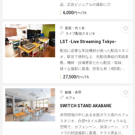
品、広告ビジュアルの撮影に◎
6,000
円〜/1h
原宿・代々木
ライブ配信スタジオ
LST -Live Streaming Tokyo-
配信に必要な常設機材が揃った配信スタジ
オ。駅近で便利な上、生配信番組の実績多
数。機材・設備豊富だから配信・収録、
様々な撮影に最適。控室も有（4部屋）。
27,500
円〜/1h
板橋・赤羽
カフェ
SWITCH STAND AKABANE
赤羽団地の中にある全面ガラス扉のカフェ
スタジオ。白壁×タイル床のナチュラルな
空間で、カフェシーン、決済シーン、ソフ
ァでの対談撮影に最適。テラス席あり。