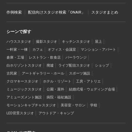
作例検索
配信向けスタジオ検索「ONAIR」
スタジオまとめ
シーンで探す
ハウススタジオ
撮影スタジオ
キッチンスタジオ
屋上
一軒家・一棟
カフェ
オフィス・会議室
マンション・アパート
倉庫・工場
レストラン・飲食店
バーラウンジ
白ホリゾントスタジオ
廃墟
ライブ配信スタジオ
ショップ
古民家
アートギャラリー・ホール
スポーツ施設
クロマキースタジオ
ホテル・リゾート
工房・アトリエ
ミュージックスタジオ
公園・屋外
結婚式場・ウェディング会場
アミューズメント施設
病院・福祉施設
モーションキャプチャスタジオ
美容室・サロン
学校
LED背景スタジオ
アウトドア・キャンプ