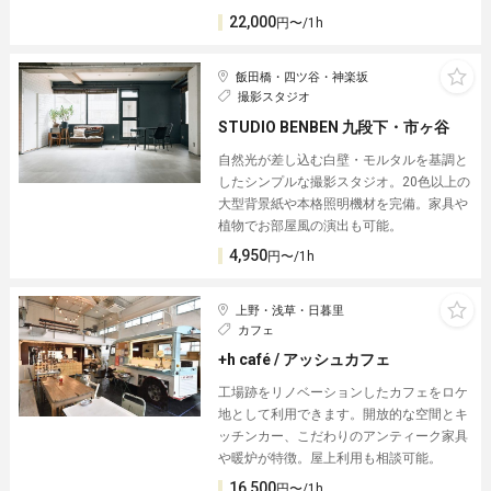
22,000
円〜/1h
飯田橋・四ツ谷・神楽坂
撮影スタジオ
STUDIO BENBEN 九段下・市ヶ谷
自然光が差し込む白壁・モルタルを基調と
したシンプルな撮影スタジオ。20色以上の
大型背景紙や本格照明機材を完備。家具や
植物でお部屋風の演出も可能。
4,950
円〜/1h
上野・浅草・日暮里
カフェ
+h café / アッシュカフェ
工場跡をリノベーションしたカフェをロケ
地として利用できます。開放的な空間とキ
ッチンカー、こだわりのアンティーク家具
や暖炉が特徴。屋上利用も相談可能。
16,500
円〜/1h