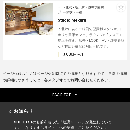
下北沢・明大前・成城学園前
一軒家・一棟
Studio Mekuru
下北沢にある一棟貸切型撮影スタジオ。白
ホリや書庫カフェ、ラウンジの3フロア＋
屋上を備え、広告・LOOK・MV・雑誌撮影
など幅広い撮影に対応可能です。
13,000
円〜/1h
ページ作成もしくはページ更新時点での情報となりますので、最新の情報
や詳細につきましては、各スタジオまでお問い合わせください。
PAGE TOP
お知らせ
SHOOTESTの名前を装った「迷惑メール」が発生していま
す。「なりすましサイト」への誘導にご注意ください。