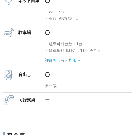
ネット回線
◯
・Wi-Fi：○
・有線LAN接続：×
駐車場
◯
・駐車可能台数：1台
・駐車場利用料金：1,000円/1日
※要事前予約となります。
詳細を
もっと見る
音出し
◯
要相談
同録実績
ー