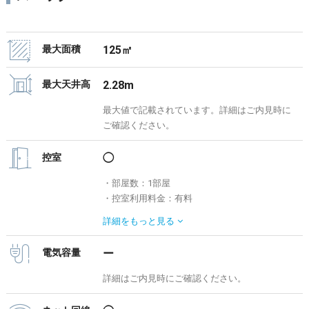
最大面積
125㎡
最大天井高
2.28m
最大値で記載されています。詳細はご内見時に
ご確認ください。
控室
◯
・部屋数：1部屋
・控室利用料金：有料
1時間あたり 8,250円 / 時間外 9,900円
詳細を
もっと見る
電気容量
ー
詳細はご内見時にご確認ください。