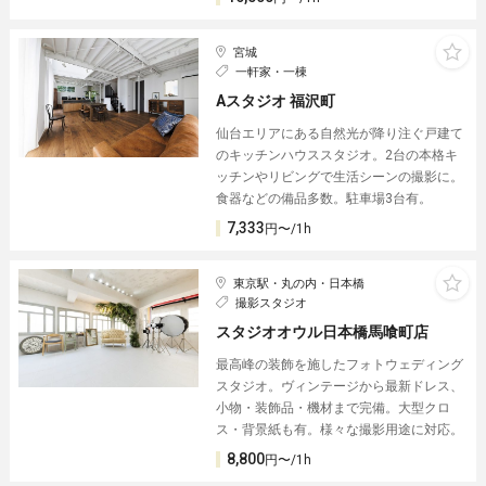
宮城
一軒家・一棟
Aスタジオ 福沢町
仙台エリアにある自然光が降り注ぐ戸建て
のキッチンハウススタジオ。2台の本格キ
ッチンやリビングで生活シーンの撮影に。
食器などの備品多数。駐車場3台有。
7,333
円〜/1h
東京駅・丸の内・日本橋
撮影スタジオ
スタジオオウル日本橋馬喰町店
最高峰の装飾を施したフォトウェディング
スタジオ。ヴィンテージから最新ドレス、
小物・装飾品・機材まで完備。大型クロ
ス・背景紙も有。様々な撮影用途に対応。
8,800
円〜/1h