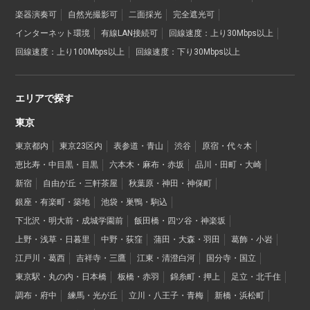
楽器演奏可
自然光撮影可
二面採光
完全遮光可
インターネット環境
有線LAN接続可
回線速度：上り30Mbps以上
回線速度：上り100Mbps以上
回線速度：下り30Mbps以上
エリアで探す
東京
東京都内
東京23区内
表参道・青山
渋谷
原宿・代々木
恵比寿・中目黒・目黒
六本木・麻布・赤坂
品川・田町・大崎
新宿
自由が丘・三軒茶屋
秋葉原・神田・神保町
銀座・有楽町・築地
池袋・巣鴨・駒込
下北沢・明大前・成城学園前
飯田橋・四ツ谷・神楽坂
上野・浅草・日暮里
中野・荻窪
蒲田・大森・羽田
葛飾・小岩
江戸川・葛西
吉祥寺・三鷹
江東・清澄白河
国分寺・国立
東京駅・丸の内・日本橋
板橋・赤羽
錦糸町・押上
足立・北千住
調布・府中
練馬・光が丘
立川・八王子・青梅
新橋・浜松町