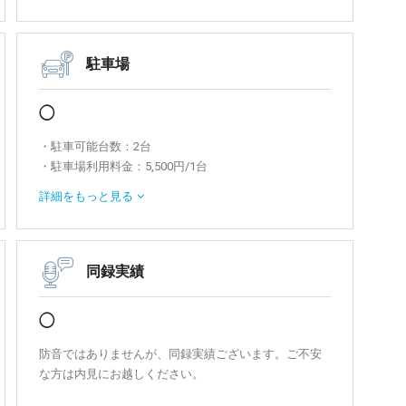
駐車場
◯
・駐車可能台数：2台
・駐車場利用料金：5,500円/1台
> その他周辺駐車場検索は「s-park」へ
詳細を
もっと見る
同録実績
◯
防音ではありませんが、同録実績ございます。ご不安
な方は内見にお越しください。