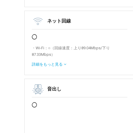
ネット回線
◯
・Wi-Fi：○（回線速度：上り89.04Mbps/下り
87.33Mbps）
・有線LAN接続：○（回線速度：上り192.48Mbps/下り
詳細を
もっと見る
176.8Mbps）
音出し
◯