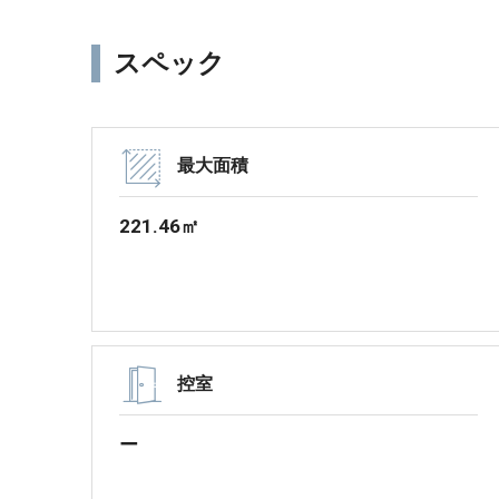
スペック
最大面積
221.46㎡
控室
ー