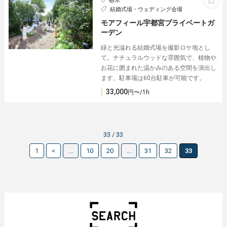
栃木
結婚式場・ウェディング会場
モアフィール宇都宮プライベートガ
ーデン
緑と光溢れる結婚式場を撮影ロケ地とし
て。ナチュラルウッドな雰囲気で、植物や
お花に囲まれた温かみのある空間を演出し
ます。駐車場は60台駐車が可能です。
33,000
円〜/1h
33 / 33
1
<
...
10
20
...
31
32
33