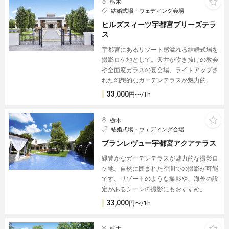
栃木
結婚式場・ウェディング会場
ヒルズスィーツ宇都宮ブリーズテラ
ス
宇都宮にあるリゾート感溢れる結婚式場を
撮影ロケ地として。天井が吹き抜けの教会
や全面窓ガラスの宴会場、ライトアップさ
れた幻想的なガーデンテラスが魅力的。
33,000
円〜/1h
栃木
結婚式場・ウェディング会場
ブランレヴュー宇都宮アクアテラス
緑豊かなガーデンテラスが魅力的な撮影ロ
ケ地。自然に囲まれた空間での撮影が可能
です。リゾートのような撮影や、海外の設
定があるシーンの撮影にもおすすめ。
33,000
円〜/1h