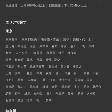
回線速度：上り100Mbps以上
回線速度：下り30Mbps以上
エリアで探す
東京
東京都内
東京23区内
表参道・青山
渋谷
原宿・代々木
恵比寿・中目黒・目黒
六本木・麻布・赤坂
品川・田町・大崎
新宿
自由が丘・三軒茶屋
秋葉原・神田・神保町
銀座・有楽町・築地
池袋・巣鴨・駒込
下北沢・明大前・成城学園前
飯田橋・四ツ谷・神楽坂
上野・浅草・日暮里
中野・荻窪
蒲田・大森・羽田
葛飾・小岩
江戸川・葛西
吉祥寺・三鷹
江東・清澄白河
国分寺・国立
東京駅・丸の内・日本橋
板橋・赤羽
錦糸町・押上
足立・北千住
調布・府中
練馬・光が丘
立川・八王子・青梅
新橋・浜松町
お台場・豊洲・湾岸
町田・多摩
神奈川