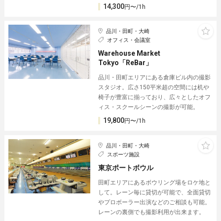
14,300
円〜/1h
品川・田町・大崎
オフィス・会議室
Warehouse Market
Tokyo「ReBar」
品川・田町エリアにある倉庫ビル内の撮影
スタジオ。広さ150平米超の空間には机や
椅子が豊富に揃っており、広々としたオフ
ィス・スクールシーンの撮影が可能。
19,800
円〜/1h
品川・田町・大崎
スポーツ施設
東京ポートボウル
田町エリアにあるボウリング場をロケ地と
して。レーン毎に貸切が可能で、全面貸切
やプロボーラー出演などのご相談も可能。
レーンの裏側でも撮影利用が出来ます。