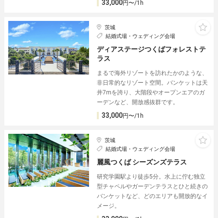
33,000
円〜/1h
茨城
結婚式場・ウェディング会場
ディアステージつくばフォレストテ
ラス
まるで海外リゾートを訪れたかのような、
非日常的なリゾート空間。バンケットは天
井7mを誇り、大階段やオープンエアのガ
ーデンなど、開放感抜群です。
33,000
円〜/1h
茨城
結婚式場・ウェディング会場
麗風つくば シーズンズテラス
研究学園駅より徒歩5分。水上に佇む独立
型チャペルやガーデンテラスとひと続きの
バンケットなど、どのエリアも開放的なイ
メージ。