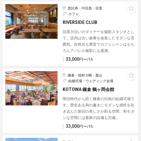
恵比寿・中目黒・目黒
カフェ
RIVERSIDE CLUB
目黒川沿いのダイナーを撮影スタジオとし
て。店内は古い倉庫を改装したモダンな雰
囲気。自然光も豊富でカフェシーンはもち
ろんアパレル撮影にも最適。
33,000
円〜/1h
鎌倉・稲村ガ崎・葉山
結婚式場・ウェディング会場
KOTOWA 鎌倉 鶴ヶ岡会館
明治時代から続く鎌倉の伝統の結婚式場で
す。歴史ある和の趣きにモダンな感性を吹
き込んだ新旧の美しさが彩る空間、和モダ
ンな空間には最新の設備も完備。
33,000
円〜/1h