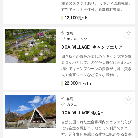
種類のスタジオあり。10ギガ光回線完備。
有料でペット同伴可。撮影機材豊富。
12,100
円/1h
群馬
ホテル・リゾート
DOAI VILLAGE -キャンプエリア-
四季折々の景色が楽しめるキャンプ場を撮
影ロケ地として。のどかな自然に囲まれた
場所でキャンプシーンの撮影が可能。焚き
火や食事シーンなど様々な撮影に。
22,000
円〜/1h
群馬
カフェ
DOAI VILLAGE -駅舎-
自然に囲まれた土合駅構内のカフェならび
に待合室を撮影ロケ地として利用できま
す。経年変化を感じる建物は味のある奥深