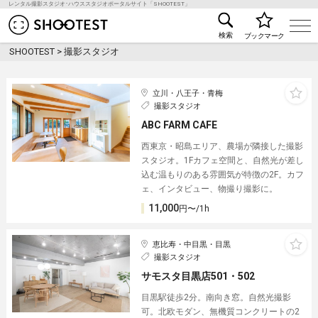
レンタル撮影スタジオ･ハウススタジオポータルサイト「SHOOTEST」
レンタル撮影スタジオ･ハウススタジオ検索のSHOO
検索
ブックマーク
SHOOTEST
>
撮影スタジオ
立川・八王子・青梅
撮影スタジオ
ABC FARM CAFE
西東京・昭島エリア、農場が隣接した撮影
スタジオ。1Fカフェ空間と、自然光が差し
込む温もりのある雰囲気が特徴の2F。カフ
ェ、インタビュー、物撮り撮影に。
11,000
円〜/1h
恵比寿・中目黒・目黒
撮影スタジオ
サモスタ目黒店501・502
目黒駅徒歩2分。南向き窓。自然光撮影
可。北欧モダン、無機質コンクリートの2