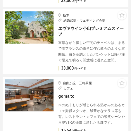
33,000
円〜/1h
栃木
結婚式場・ウェディング会場
エヴァウイン小山プレミアムスィー
ツ
重厚ながら優しい空間のチャペルは、まる
で南フランスの街角に佇む教会のような雰
囲気。白を基調としたバンケットは降り注
ぐ陽光で明るく開放感に溢れた空間。
33,000
円〜/1h
自由が丘・三軒茶屋
カフェ
goma to︎
木のぬくもりが感じられる温かみのあるカ
フェ撮影スタジオ。緑豊かなテラス席も
有。レストラン・カフェでの談笑シーンや
再現VTRの撮影に適した店舗です。
15,545
円〜/1h