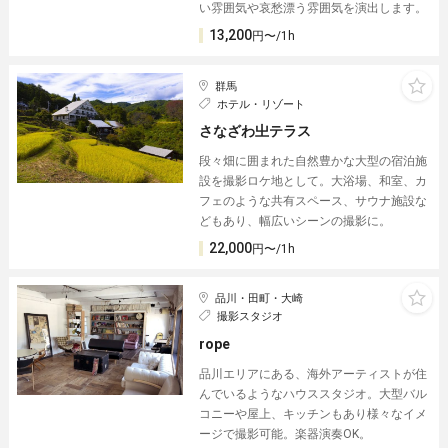
い雰囲気や哀愁漂う雰囲気を演出します。
13,200
円〜/1h
群馬
ホテル・リゾート
さなざわ㞢テラス
段々畑に囲まれた自然豊かな大型の宿泊施
設を撮影ロケ地として。大浴場、和室、カ
フェのような共有スペース、サウナ施設な
どもあり、幅広いシーンの撮影に。
22,000
円〜/1h
品川・田町・大崎
撮影スタジオ
rope
品川エリアにある、海外アーティストが住
んでいるようなハウススタジオ。大型バル
コニーや屋上、キッチンもあり様々なイメ
ージで撮影可能。楽器演奏OK。