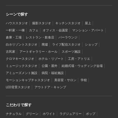
シーンで探す
ハウススタジオ
撮影スタジオ
キッチンスタジオ
屋上
一軒家・一棟
カフェ
オフィス・会議室
マンション・アパート
倉庫・工場
レストラン・飲食店
バーラウンジ
白ホリゾントスタジオ
廃墟
ライブ配信スタジオ
ショップ
古民家
アートギャラリー・ホール
スポーツ施設
クロマキースタジオ
ホテル・リゾート
工房・アトリエ
ミュージックスタジオ
公園・屋外
結婚式場・ウェディング会場
アミューズメント施設
病院・福祉施設
モーションキャプチャスタジオ
美容室・サロン
学校
LED背景スタジオ
アウトドア・キャンプ
こだわりで探す
ナチュラル
グリーン
ホワイト
ラグジュアリー
ポップ