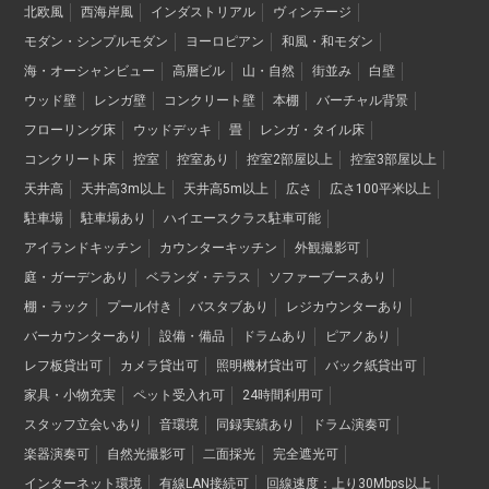
北欧風
西海岸風
インダストリアル
ヴィンテージ
モダン・シンプルモダン
ヨーロピアン
和風・和モダン
海・オーシャンビュー
高層ビル
山・自然
街並み
白壁
ウッド壁
レンガ壁
コンクリート壁
本棚
バーチャル背景
フローリング床
ウッドデッキ
畳
レンガ・タイル床
コンクリート床
控室
控室あり
控室2部屋以上
控室3部屋以上
天井高
天井高3m以上
天井高5m以上
広さ
広さ100平米以上
駐車場
駐車場あり
ハイエースクラス駐車可能
アイランドキッチン
カウンターキッチン
外観撮影可
庭・ガーデンあり
ベランダ・テラス
ソファーブースあり
棚・ラック
プール付き
バスタブあり
レジカウンターあり
バーカウンターあり
設備・備品
ドラムあり
ピアノあり
レフ板貸出可
カメラ貸出可
照明機材貸出可
バック紙貸出可
家具・小物充実
ペット受入れ可
24時間利用可
スタッフ立会いあり
音環境
同録実績あり
ドラム演奏可
楽器演奏可
自然光撮影可
二面採光
完全遮光可
インターネット環境
有線LAN接続可
回線速度：上り30Mbps以上