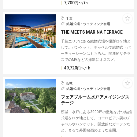
7,700
円〜/1h
千葉
結婚式場・ウェディング会場
THE MEETS MARINA TERRACE
千葉エリアにある結婚式場を撮影ロケ地と
して。バンケット、チャペルで結婚式・パ
ーティーシーンはもちろん、開放的なテラ
スでのMVなどの撮影にオススメ。
49,720
円〜/1h
茨城
結婚式場・ウェディング会場
フェアブルーム水戸アメイジングス
テージ
茨城・水戸にある3000坪の敷地を持つ結婚
式場をロケ地として。ヨーロピアン調のチ
ャペルやバンケット、開放的なガーデンな
ど、まるで外国映画のような空間。