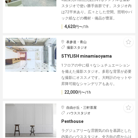
スタジオで使い勝手抜群です。スタジオ内
は72平米あり。広々とした空間。照明やバ
ック紙などの機材・備品が豊富。
4,620
円〜/1h
表参道・青山
撮影スタジオ
STYLISH minamiaoyama
1フロアの中に様々なシュチュエーション
を備えた撮影スタジオ。多彩な背景が必要
な撮影にオススメです。大時計のセットや
昇降可能なシャンデリアもあり。
22,000
円〜/1h
自由が丘・三軒茶屋
ハウススタジオ
Penthouse
ラグジュアリーな雰囲気の白を基調とした
内装のハウススタジオ。全方向の窓からは