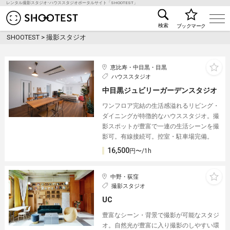
レンタル撮影スタジオ･ハウススタジオポータルサイト「SHOOTEST」
レンタル撮影スタジオ･ハウススタジオ検索のSHOO
検索
ブックマーク
SHOOTEST
>
撮影スタジオ
恵比寿・中目黒・目黒
ハウススタジオ
中目黒ジュビリーガーデンスタジオ
ワンフロア完結の生活感溢れるリビング・
ダイニングが特徴的なハウススタジオ。撮
影スポットが豊富で一連の生活シーンを撮
影可。有線接続可。控室・駐車場完備。
16,500
円〜/1h
中野・荻窪
撮影スタジオ
UC
豊富なシーン・背景で撮影が可能なスタジ
オ。自然光が豊富に入り撮影のしやすい環