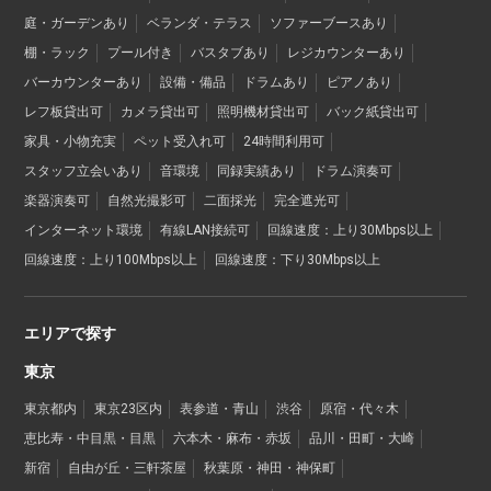
庭・ガーデンあり
ベランダ・テラス
ソファーブースあり
棚・ラック
プール付き
バスタブあり
レジカウンターあり
バーカウンターあり
設備・備品
ドラムあり
ピアノあり
レフ板貸出可
カメラ貸出可
照明機材貸出可
バック紙貸出可
家具・小物充実
ペット受入れ可
24時間利用可
スタッフ立会いあり
音環境
同録実績あり
ドラム演奏可
楽器演奏可
自然光撮影可
二面採光
完全遮光可
インターネット環境
有線LAN接続可
回線速度：上り30Mbps以上
回線速度：上り100Mbps以上
回線速度：下り30Mbps以上
エリアで探す
東京
東京都内
東京23区内
表参道・青山
渋谷
原宿・代々木
恵比寿・中目黒・目黒
六本木・麻布・赤坂
品川・田町・大崎
新宿
自由が丘・三軒茶屋
秋葉原・神田・神保町