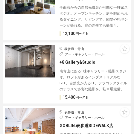
全面窓からの自然光撮影が可能な一軒家ス
タジオ。オープンキッチン、庭を眺められ
るダイニング、リビングで、団欒や料理シ
ーンが撮れる。庭の芝生でも撮影可。
12,100
円〜/1h
表参道・青山
アートギャラリー・ホール
+8 Gallery&Studio
南青山にある1棟ギャラリー・撮影スタジ
オ。ロフトがあるインダストリアルな
B1F、自然光が入る1F、テラコッタタイル
のテラスで多彩な撮影を。駐車場完備。
15,400
円〜/1h
表参道・青山
アートギャラリー・ホール
GOBLIN.表参道SIDEWALK店