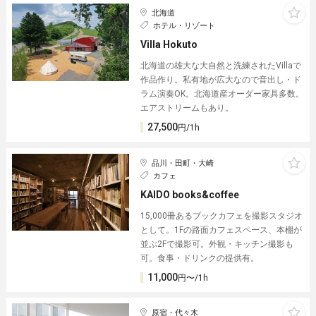
北海道
ホテル・リゾート
Villa Hokuto
北海道の雄大な大自然と洗練されたVillaで
作品作り。私有地が広大なので音出し・ド
ラム演奏OK。北海道産オーダー家具多数。
エアストリームもあり。
27,500
円/1h
品川・田町・大崎
カフェ
KAIDO books&coffee
15,000冊あるブックカフェを撮影スタジオ
として。1Fの路面カフェスペース、本棚が
並ぶ2Fで撮影可。外観・キッチン撮影も
可。食事・ドリンクの提供有。
11,000
円〜/1h
原宿・代々木