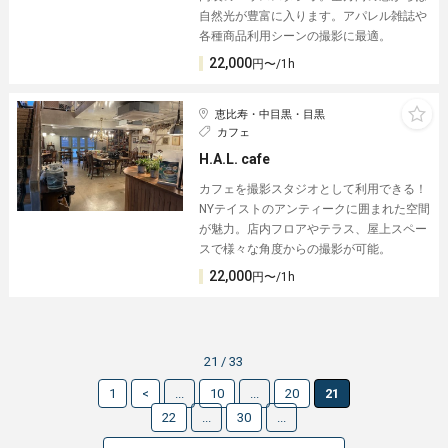
自然光が豊富に入ります。アパレル雑誌や
各種商品利用シーンの撮影に最適。
22,000
円〜/1h
恵比寿・中目黒・目黒
カフェ
H.A.L. cafe
カフェを撮影スタジオとして利用できる！
NYテイストのアンティークに囲まれた空間
が魅力。店内フロアやテラス、屋上スペー
スで様々な角度からの撮影が可能。
22,000
円〜/1h
21 / 33
1
<
...
10
...
20
21
22
...
30
...