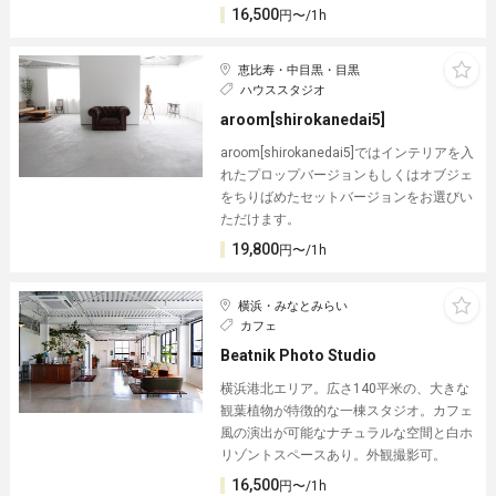
16,500
円〜/1h
恵比寿・中目黒・目黒
ハウススタジオ
aroom[shirokanedai5]
aroom[shirokanedai5]ではインテリアを入
れたプロップバージョンもしくはオブジェ
をちりばめたセットバージョンをお選びい
ただけます。
19,800
円〜/1h
横浜・みなとみらい
カフェ
Beatnik Photo Studio︎
横浜港北エリア。広さ140平米の、大きな
観葉植物が特徴的な一棟スタジオ。カフェ
風の演出が可能なナチュラルな空間と白ホ
リゾントスペースあり。外観撮影可。
16,500
円〜/1h