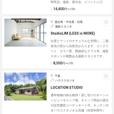
明常設。撮影、展示会、イベントに◎
14,400
円〜/1h
恵比寿・中目黒・目黒
撮影スタジオ
StudioLIM (LESS is MORE)
白壁とウッドのナチュラルな空間に、二面
採光の窓から自然光が入ります。コンクリ
ート、カラー壁、開放的なテラス等、撮影
スポットが複数ある撮影スタジオです。
8,500
円〜/1h
千葉
ハウススタジオ
LOCATION STUDIO
通年植物の緑を維持！貸し切りのオーシャ
ンビューキャンプ場。キャンプ用品の貸出
や設営撤収コーディネート可。キッチン付
きハウススタジオも完備（控室利用可）