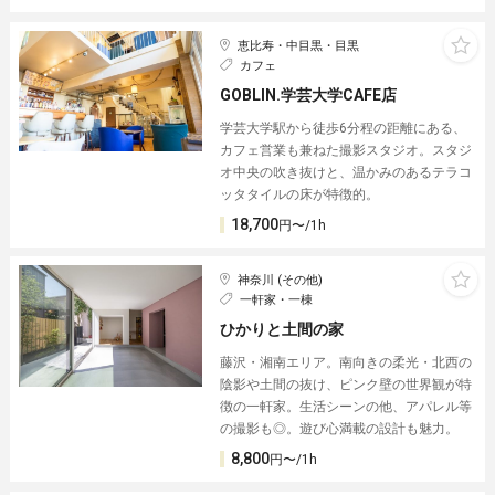
恵比寿・中目黒・目黒
カフェ
GOBLIN.学芸大学CAFE店
学芸大学駅から徒歩6分程の距離にある、
カフェ営業も兼ねた撮影スタジオ。スタジ
オ中央の吹き抜けと、温かみのあるテラコ
ッタタイルの床が特徴的。
18,700
円〜/1h
神奈川 (その他)
一軒家・一棟
ひかりと土間の家
藤沢・湘南エリア。南向きの柔光・北西の
陰影や土間の抜け、ピンク壁の世界観が特
徴の一軒家。生活シーンの他、アパレル等
の撮影も◎。遊び心満載の設計も魅力。
8,800
円〜/1h