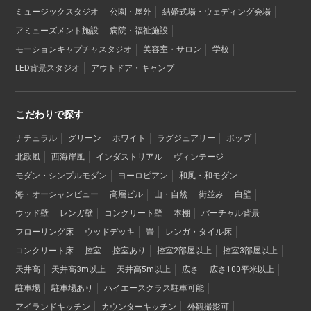
ミュージックスタジオ
公園・屋外
結婚式場・ウェディング会場
アミューズメント施設
病院・福祉施設
モーションキャプチャスタジオ
美容室・サロン
学校
LED背景スタジオ
アウトドア・キャンプ
こだわりで探す
ナチュラル
グリーン
ホワイト
ラグジュアリー
ポップ
北欧風
西海岸風
インダストリアル
ヴィンテージ
モダン・シンプルモダン
ヨーロピアン
和風・和モダン
海・オーシャンビュー
高層ビル
山・自然
街並み
白壁
ウッド壁
レンガ壁
コンクリート壁
本棚
バーチャル背景
フローリング床
ウッドデッキ
畳
レンガ・タイル床
コンクリート床
控室
控室あり
控室2部屋以上
控室3部屋以上
天井高
天井高3m以上
天井高5m以上
広さ
広さ100平米以上
駐車場
駐車場あり
ハイエースクラス駐車可能
アイランドキッチン
カウンターキッチン
外観撮影可