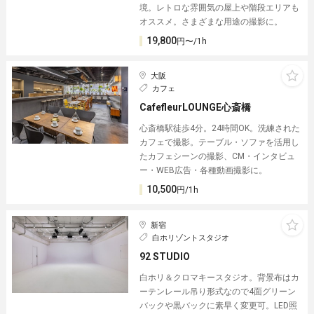
境。レトロな雰囲気の屋上や階段エリアも
オススメ。さまざまな用途の撮影に。
19,800
円〜/1h
大阪
カフェ
CafefleurLOUNGE心斎橋
心斎橋駅徒歩4分。24時間OK。洗練された
カフェで撮影。テーブル・ソファを活用し
たカフェシーンの撮影、CM・インタビュ
ー・WEB広告・各種動画撮影に。
10,500
円/1h
新宿
白ホリゾントスタジオ
92 STUDIO
白ホリ＆クロマキースタジオ。背景布はカ
ーテンレール吊り形式なので4面グリーン
バックや黒バックに素早く変更可。LED照