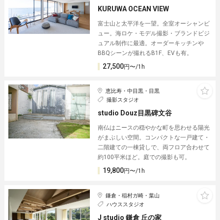
KURUWA OCEAN VIEW
富士山と太平洋を一望。全室オーシャンビ
ュー。海ロケ・モデル撮影・ブランドビジ
ュアル制作に最適。オーダーキッチンや
BBQシーンが撮れるB1F、EVも有。
27,500
円〜/1h
恵比寿・中目黒・目黒
撮影スタジオ
studio Douz目黒碑文谷
南仏はニースの穏やかな町を思わせる陽光
がまぶしい空間。コンパクトな一戸建て・
二階建ての一棟貸しで、両フロア合わせて
約100平米ほど。庭での撮影も可。
19,800
円〜/1h
鎌倉・稲村ガ崎・葉山
ハウススタジオ
J studio 鎌倉 丘の家