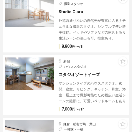
撮影スタジオ
Studio Clara
外苑西通り沿いの自然光が豊富に入るナチ
ュラルな撮影スタジオ。シンプルで使い勝
手抜群。ベッドやソファなどの家具もあり
生活シーンの演出も可。控室あり。
8,800
円〜/1h
新宿
ハウススタジオ
スタジオゾートイーズ︎
マンションタイプのハウススタジオ。玄
関、寝室、リビング、キッチン、和室、浴
室、屋上まで撮影可能なため幅広い生活シ
ーンの撮影に。可愛いベッドルームもあり
7,000
円〜/1h
鎌倉・稲村ガ崎・葉山
一軒家・一棟