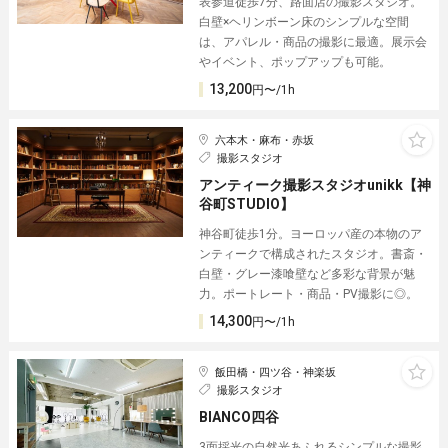
表参道徒歩7分、路面店の撮影スタジオ。
白壁×ヘリンボーン床のシンプルな空間
は、アパレル・商品の撮影に最適。展示会
やイベント、ポップアップも可能。
13,200
円〜/1h
六本木・麻布・赤坂
撮影スタジオ
アンティーク撮影スタジオunikk【神
谷町STUDIO】
神谷町徒歩1分。ヨーロッパ産の本物のア
ンティークで構成されたスタジオ。書斎・
白壁・グレー漆喰壁など多彩な背景が魅
力。ポートレート・商品・PV撮影に◎。
14,300
円〜/1h
飯田橋・四ツ谷・神楽坂
撮影スタジオ
BIANCO四谷
3面採光の自然光あふれるシンプルな撮影