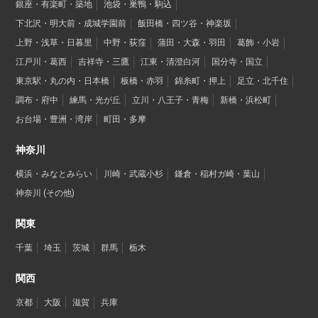
銀座・有楽町・築地
池袋・巣鴨・駒込
下北沢・明大前・成城学園前
飯田橋・四ツ谷・神楽坂
上野・浅草・日暮里
中野・荻窪
蒲田・大森・羽田
葛飾・小岩
江戸川・葛西
吉祥寺・三鷹
江東・清澄白河
国分寺・国立
東京駅・丸の内・日本橋
板橋・赤羽
錦糸町・押上
足立・北千住
調布・府中
練馬・光が丘
立川・八王子・青梅
新橋・浜松町
お台場・豊洲・湾岸
町田・多摩
神奈川
横浜・みなとみらい
川崎・武蔵小杉
鎌倉・稲村ガ崎・葉山
神奈川 (その他)
関東
千葉
埼玉
茨城
群馬
栃木
関西
京都
大阪
滋賀
兵庫