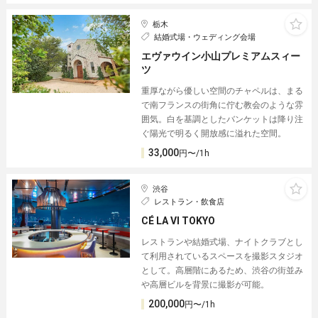
栃木
結婚式場・ウェディング会場
エヴァウイン小山プレミアムスィー
ツ
重厚ながら優しい空間のチャペルは、まる
で南フランスの街角に佇む教会のような雰
囲気。白を基調としたバンケットは降り注
ぐ陽光で明るく開放感に溢れた空間。
33,000
円〜/1h
渋谷
レストラン・飲食店
CÉ LA VI TOKYO
レストランや結婚式場、ナイトクラブとし
て利用されているスペースを撮影スタジオ
として。高層階にあるため、渋谷の街並み
や高層ビルを背景に撮影が可能。
200,000
円〜/1h