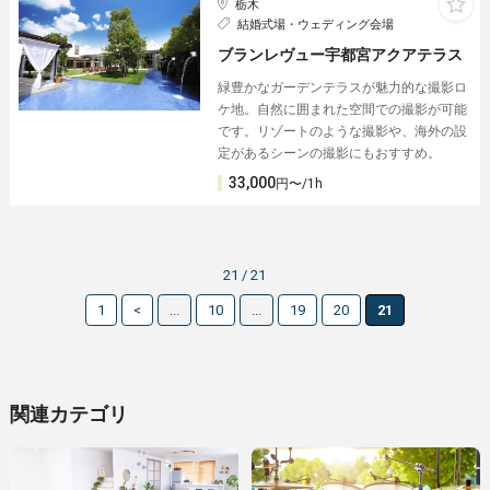
栃木
結婚式場・ウェディング会場
ブランレヴュー宇都宮アクアテラス
緑豊かなガーデンテラスが魅力的な撮影ロ
ケ地。自然に囲まれた空間での撮影が可能
です。リゾートのような撮影や、海外の設
定があるシーンの撮影にもおすすめ。
33,000
円〜/1h
21 / 21
1
<
...
10
...
19
20
21
関連カテゴリ