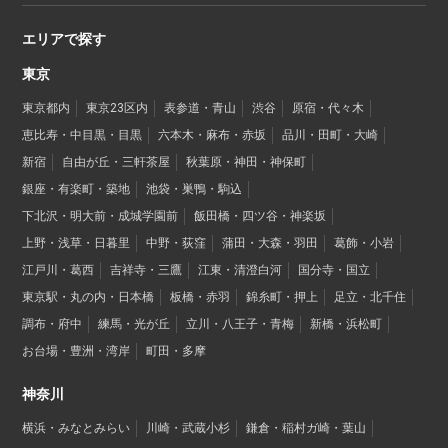
エリアで探す
東京
東京都内
東京23区内
表参道・青山
渋谷
原宿・代々木
恵比寿・中目黒・目黒
六本木・麻布・赤坂
品川・田町・大崎
新宿
自由が丘・三軒茶屋
秋葉原・神田・神保町
銀座・有楽町・築地
池袋・巣鴨・駒込
下北沢・明大前・成城学園前
飯田橋・四ツ谷・神楽坂
上野・浅草・日暮里
中野・荻窪
蒲田・大森・羽田
葛飾・小岩
江戸川・葛西
吉祥寺・三鷹
江東・清澄白河
国分寺・国立
東京駅・丸の内・日本橋
板橋・赤羽
錦糸町・押上
足立・北千住
調布・府中
練馬・光が丘
立川・八王子・青梅
新橋・浜松町
お台場・豊洲・湾岸
町田・多摩
神奈川
横浜・みなとみらい
川崎・武蔵小杉
鎌倉・稲村ガ崎・葉山