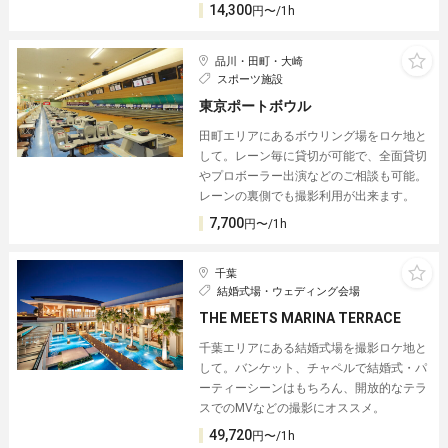
14,300
円〜/1h
品川・田町・大崎
スポーツ施設
東京ポートボウル
田町エリアにあるボウリング場をロケ地と
して。レーン毎に貸切が可能で、全面貸切
やプロボーラー出演などのご相談も可能。
レーンの裏側でも撮影利用が出来ます。
7,700
円〜/1h
千葉
結婚式場・ウェディング会場
THE MEETS MARINA TERRACE
千葉エリアにある結婚式場を撮影ロケ地と
して。バンケット、チャペルで結婚式・パ
ーティーシーンはもちろん、開放的なテラ
スでのMVなどの撮影にオススメ。
49,720
円〜/1h