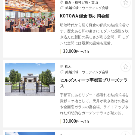
鎌倉・稲村ガ崎・葉山
結婚式場・ウェディング会場
KOTOWA 鎌倉 鶴ヶ岡会館
明治時代から続く鎌倉の伝統の結婚式場で
す。歴史ある和の趣きにモダンな感性を吹
き込んだ新旧の美しさが彩る空間、和モダ
ンな空間には最新の設備も完備。
33,000
円〜/1h
栃木
結婚式場・ウェディング会場
ヒルズスィーツ宇都宮ブリーズテラ
ス
宇都宮にあるリゾート感溢れる結婚式場を
撮影ロケ地として。天井が吹き抜けの教会
や全面窓ガラスの宴会場、ライトアップさ
れた幻想的なガーデンテラスが魅力的。
33,000
円〜/1h