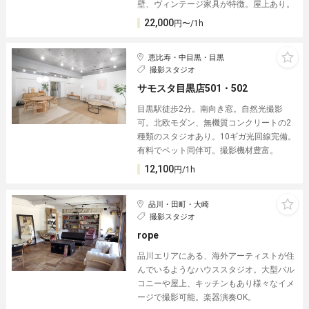
壁、ヴィンテージ家具が特徴。屋上あり。
22,000
円〜/1h
恵比寿・中目黒・目黒
撮影スタジオ
サモスタ目黒店501・502
目黒駅徒歩2分。南向き窓。自然光撮影
可。北欧モダン、無機質コンクリートの2
種類のスタジオあり。10ギガ光回線完備。
有料でペット同伴可。撮影機材豊富。
12,100
円/1h
品川・田町・大崎
撮影スタジオ
rope
品川エリアにある、海外アーティストが住
んでいるようなハウススタジオ。大型バル
コニーや屋上、キッチンもあり様々なイメ
ージで撮影可能。楽器演奏OK。