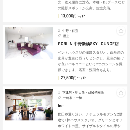
光・遮光撮影に対応。本棚・DJブースなど
の撮影スポットが充実。控室完備。
13,000
円〜/1h
中野・荻窪
屋上
GOBLIN.中野新橋SKY LOUNGE店
ペントハウス型の撮影スタジオ。白基調の
家具が豊富に揃うリビングと、景色の抜け
が良いバルコニーという2つのシーンを撮
影できます。浴室・洗面台もあり。
27,500
円〜 /1h
下北沢・明大前・成城学園前
一軒家・一棟
her
世田谷通り沿い、ナチュラルモダンな2階
建て1棟ハウススタジオ。グリーンとオフ
ホワイトの壁、サイザルやタイルの床や