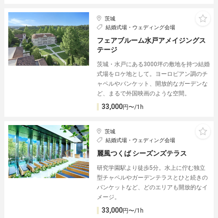
茨城
結婚式場・ウェディング会場
フェアブルーム水戸アメイジングス
テージ
茨城・水戸にある3000坪の敷地を持つ結婚
式場をロケ地として。ヨーロピアン調のチ
ャペルやバンケット、開放的なガーデンな
ど、まるで外国映画のような空間。
33,000
円〜/1h
茨城
結婚式場・ウェディング会場
麗風つくば シーズンズテラス
研究学園駅より徒歩5分。水上に佇む独立
型チャペルやガーデンテラスとひと続きの
バンケットなど、どのエリアも開放的なイ
メージ。
33,000
円〜/1h