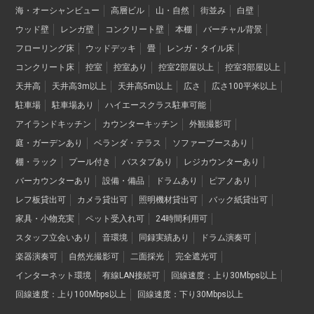
海・オーシャンビュー
高層ビル
山・自然
街並み
白壁
ウッド壁
レンガ壁
コンクリート壁
本棚
バーチャル背景
フローリング床
ウッドデッキ
畳
レンガ・タイル床
コンクリート床
控室
控室あり
控室2部屋以上
控室3部屋以上
天井高
天井高3m以上
天井高5m以上
広さ
広さ100平米以上
駐車場
駐車場あり
ハイエースクラス駐車可能
アイランドキッチン
カウンターキッチン
外観撮影可
庭・ガーデンあり
ベランダ・テラス
ソファーブースあり
棚・ラック
プール付き
バスタブあり
レジカウンターあり
バーカウンターあり
設備・備品
ドラムあり
ピアノあり
レフ板貸出可
カメラ貸出可
照明機材貸出可
バック紙貸出可
家具・小物充実
ペット受入れ可
24時間利用可
スタッフ立会いあり
音環境
同録実績あり
ドラム演奏可
楽器演奏可
自然光撮影可
二面採光
完全遮光可
インターネット環境
有線LAN接続可
回線速度：上り30Mbps以上
回線速度：上り100Mbps以上
回線速度：下り30Mbps以上