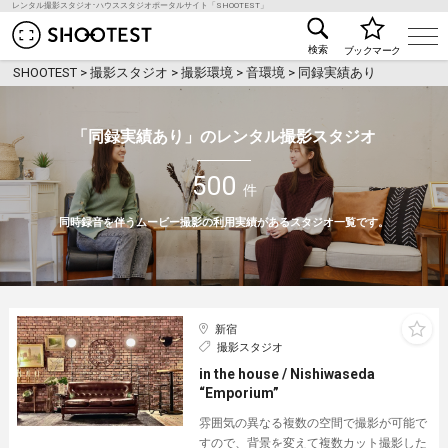
レンタル撮影スタジオ･ハウススタジオポータルサイト「SHOOTEST」
レンタル撮影スタジオ･ハウススタジオ検索のSHOO
検索
ブックマーク
SHOOTEST
>
撮影スタジオ
>
撮影環境
>
音環境
>
同録実績あり
「同録実績あり」のレンタル撮影スタジオ
500
件
同時録音を伴うムービー撮影の利用実績があるスタジオ一覧です。
新宿
撮影スタジオ
in the house / Nishiwaseda
“Emporium”
雰囲気の異なる複数の空間で撮影が可能で
すので、背景を変えて複数カット撮影した