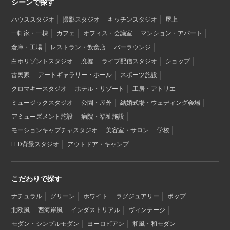
シーンで探す
ハウススタジオ
撮影スタジオ
キッチンスタジオ
屋上
一軒家・一棟
カフェ
オフィス・会議室
マンション・アパート
倉庫・工場
レストラン・飲食店
バーラウンジ
白ホリゾントスタジオ
廃墟
ライブ配信スタジオ
ショップ
古民家
アートギャラリー・ホール
スポーツ施設
クロマキースタジオ
ホテル・リゾート
工房・アトリエ
ミュージックスタジオ
公園・屋外
結婚式場・ウェディング会場
アミューズメント施設
病院・福祉施設
モーションキャプチャスタジオ
美容室・サロン
学校
LED背景スタジオ
アウトドア・キャンプ
こだわりで探す
ナチュラル
グリーン
ホワイト
ラグジュアリー
ポップ
北欧風
西海岸風
インダストリアル
ヴィンテージ
モダン・シンプルモダン
ヨーロピアン
和風・和モダン