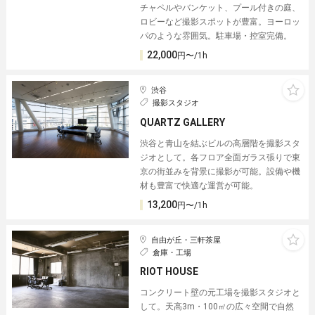
チャペルやバンケット、プール付きの庭、
ロビーなど撮影スポットが豊富。ヨーロッ
パのような雰囲気。駐車場・控室完備。
22,000
円〜/1h
渋谷
撮影スタジオ
QUARTZ GALLERY
渋谷と青山を結ぶビルの高層階を撮影スタ
ジオとして。各フロア全面ガラス張りで東
京の街並みを背景に撮影が可能。設備や機
材も豊富で快適な運営が可能。
13,200
円〜/1h
自由が丘・三軒茶屋
倉庫・工場
RIOT HOUSE
コンクリート壁の元工場を撮影スタジオと
して。天高3m・100㎡の広々空間で自然