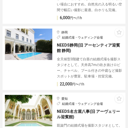
い場合におすすめ。自然光の入る明るい空
間で幅広い撮影に最適。白ホリも完備。
6,000
円〜/1h
静岡
結婚式場・ウェディング会場
NEEDS静岡(旧 アーセンティア迎賓
館 静岡)
全天候型3階建て白亜の結婚式場を撮影ス
タジオとして。天井高7mの吹き抜けロビ
ー、チャペル、プール付きの中庭など撮影
スポットが豊富。駐車場・控室完備。
22,000
円〜/1h
愛知
結婚式場・ウェディング会場
NEEDS名古屋八事(旧 アーヴェリー
ル迎賓館)
凱旋門の結婚式場を撮影スタジオとして。