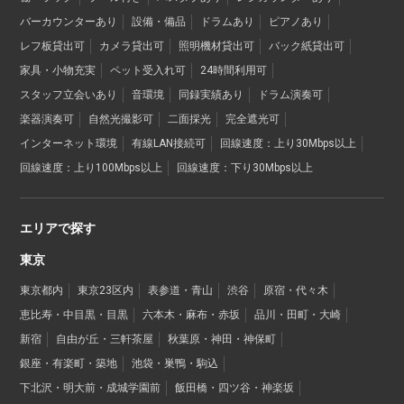
バーカウンターあり
設備・備品
ドラムあり
ピアノあり
レフ板貸出可
カメラ貸出可
照明機材貸出可
バック紙貸出可
家具・小物充実
ペット受入れ可
24時間利用可
スタッフ立会いあり
音環境
同録実績あり
ドラム演奏可
楽器演奏可
自然光撮影可
二面採光
完全遮光可
インターネット環境
有線LAN接続可
回線速度：上り30Mbps以上
回線速度：上り100Mbps以上
回線速度：下り30Mbps以上
エリアで探す
東京
東京都内
東京23区内
表参道・青山
渋谷
原宿・代々木
恵比寿・中目黒・目黒
六本木・麻布・赤坂
品川・田町・大崎
新宿
自由が丘・三軒茶屋
秋葉原・神田・神保町
銀座・有楽町・築地
池袋・巣鴨・駒込
下北沢・明大前・成城学園前
飯田橋・四ツ谷・神楽坂