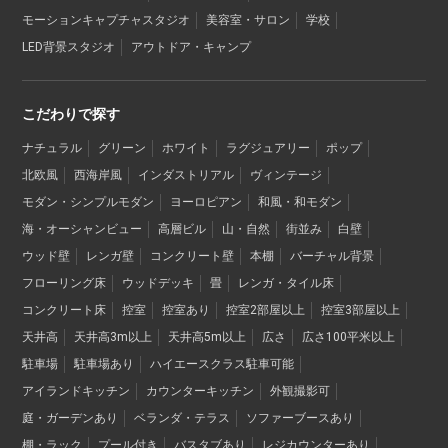
モーションキャプチャスタジオ
美容室・サロン
学校
LED背景スタジオ
アウトドア・キャンプ
こだわりで探す
ナチュラル
グリーン
ホワイト
ラグジュアリー
ポップ
北欧風
西海岸風
インダストリアル
ヴィンテージ
モダン・シンプルモダン
ヨーロピアン
和風・和モダン
海・オーシャンビュー
高層ビル
山・自然
街並み
白壁
ウッド壁
レンガ壁
コンクリート壁
本棚
バーチャル背景
フローリング床
ウッドデッキ
畳
レンガ・タイル床
コンクリート床
控室
控室あり
控室2部屋以上
控室3部屋以上
天井高
天井高3m以上
天井高5m以上
広さ
広さ100平米以上
駐車場
駐車場あり
ハイエースクラス駐車可能
アイランドキッチン
カウンターキッチン
外観撮影可
庭・ガーデンあり
ベランダ・テラス
ソファーブースあり
棚・ラック
プール付き
バスタブあり
レジカウンターあり