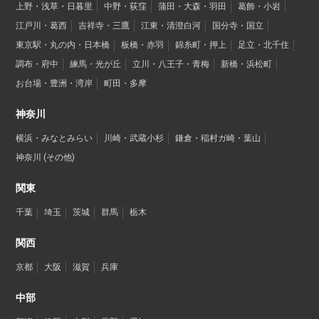
上野・浅草・日暮里
中野・荻窪
蒲田・大森・羽田
葛飾・小岩
江戸川・葛西
吉祥寺・三鷹
江東・清澄白河
国分寺・国立
東京駅・丸の内・日本橋
板橋・赤羽
錦糸町・押上
足立・北千住
調布・府中
練馬・光が丘
立川・八王子・青梅
新橋・浜松町
お台場・豊洲・湾岸
町田・多摩
神奈川
横浜・みなとみらい
川崎・武蔵小杉
鎌倉・稲村ガ崎・葉山
神奈川 (その他)
関東
千葉
埼玉
茨城
群馬
栃木
関西
京都
大阪
滋賀
兵庫
中部