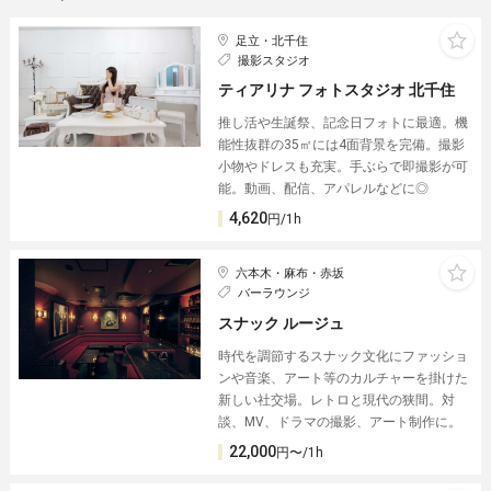
足立・北千住
撮影スタジオ
ティアリナ フォトスタジオ 北千住
推し活や生誕祭、記念日フォトに最適。機
能性抜群の35㎡には4面背景を完備。撮影
小物やドレスも充実。手ぶらで即撮影が可
能。動画、配信、アパレルなどに◎
4,620
円/1h
六本木・麻布・赤坂
バーラウンジ
スナック ルージュ
時代を調節するスナック文化にファッショ
ンや音楽、アート等のカルチャーを掛けた
新しい社交場。レトロと現代の狭間。対
談、MV、ドラマの撮影、アート制作に。
22,000
円〜/1h