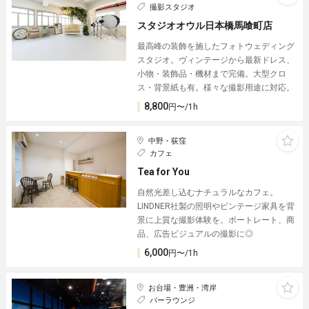
撮影スタジオ
スタジオオウル日本橋馬喰町店
最高峰の装飾を施したフォトウェディング
スタジオ。ヴィンテージから最新ドレス、
小物・装飾品・機材まで完備。大型クロ
ス・背景紙も有。様々な撮影用途に対応。
8,800
円〜/1h
中野・荻窪
カフェ
Tea for You
自然光差し込むナチュラルなカフェ。
LINDNER社製の照明やビンテージ家具を背
景に上質な撮影体験を。ポートレート、商
品、広告ビジュアルの撮影に◎
6,000
円〜/1h
お台場・豊洲・湾岸
バーラウンジ