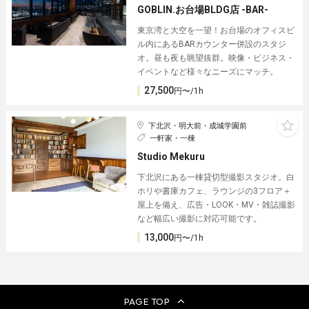
GOBLIN.お台場BLDG店 -BAR-
東京湾と大空を一望！お台場のオフィスビ
ル内にあるBARカウンター併設のスタジ
オ。昼も夜も眺望抜群。映像・ビジネス・
イベントなど様々なニーズにマッチ。
27,500
円〜/1h
下北沢・明大前・成城学園前
一軒家・一棟
Studio Mekuru
下北沢にある一棟貸切型撮影スタジオ。白
ホリや書庫カフェ、ラウンジの3フロア＋
屋上を備え、広告・LOOK・MV・雑誌撮影
など幅広い撮影に対応可能です。
13,000
円〜/1h
PAGE TOP