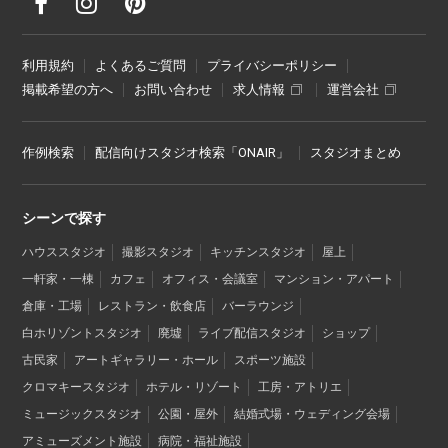
利用規約
よくあるご質問
プライバシーポリシー
掲載希望の方へ
お問い合わせ
求人情報
運営会社
作例検索
配信向けスタジオ検索「ONAIR」
スタジオまとめ
シーンで探す
ハウススタジオ
撮影スタジオ
キッチンスタジオ
屋上
一軒家・一棟
カフェ
オフィス・会議室
マンション・アパート
倉庫・工場
レストラン・飲食店
バーラウンジ
白ホリゾントスタジオ
廃墟
ライブ配信スタジオ
ショップ
古民家
アートギャラリー・ホール
スポーツ施設
クロマキースタジオ
ホテル・リゾート
工房・アトリエ
ミュージックスタジオ
公園・屋外
結婚式場・ウェディング会場
アミューズメント施設
病院・福祉施設