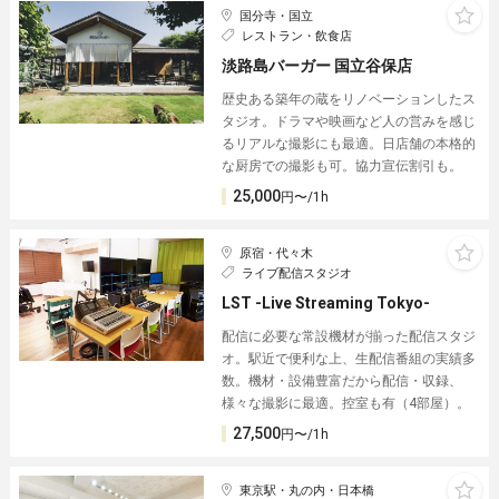
国分寺・国立
レストラン・飲食店
淡路島バーガー 国立谷保店
歴史ある築年の蔵をリノベーションしたス
タジオ。ドラマや映画など人の営みを感じ
るリアルな撮影にも最適。日店舗の本格的
な厨房での撮影も可。協力宣伝割引も。
25,000
円〜/1h
原宿・代々木
ライブ配信スタジオ
LST -Live Streaming Tokyo-
配信に必要な常設機材が揃った配信スタジ
オ。駅近で便利な上、生配信番組の実績多
数。機材・設備豊富だから配信・収録、
様々な撮影に最適。控室も有（4部屋）。
27,500
円〜/1h
東京駅・丸の内・日本橋