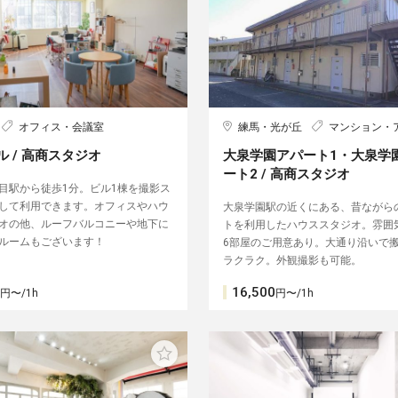
オフィス・会議室
練馬・光が丘
マンション・
ル / 高商スタジオ
大泉学園アパート1・大泉学
ート2 / 高商スタジオ
目駅から徒歩1分。ビル1棟を撮影ス
して利用できます。オフィスやハウ
大泉学園駅の近くにある、昔ながら
オの他、ルーフバルコニーや地下に
トを利用したハウススタジオ。雰囲
ルームもございます！
6部屋のご用意あり。大通り沿いで
ラクラク。外観撮影も可能。
16,500
円〜/1h
円〜/1h