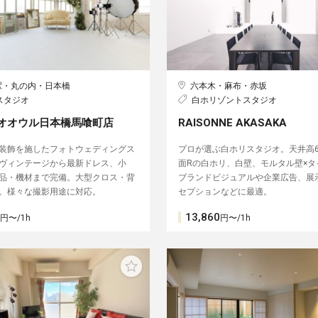
駅・丸の内・日本橋
六本木・麻布・赤坂
スタジオ
白ホリゾントスタジオ
オオウル日本橋馬喰町店
RAISONNE AKASAKA
装飾を施したフォトウェディングス
プロが選ぶ白ホリスタジオ。天井高6.
ヴィンテージから最新ドレス、小
面Rの白ホリ、白壁、モルタル壁×タ
品・機材まで完備。大型クロス・背
ブランドビジュアルや企業広告、展
。様々な撮影用途に対応。
セプションなどに最適。
13,860
円〜/1h
円〜/1h