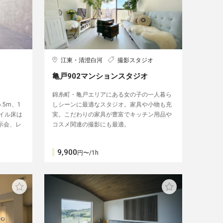
江東・清澄白河
撮影スタジオ
亀戸902マンションスタジオ
錦糸町・亀戸エリアにある女の子の一人暮ら
5m、1
しシーンに最適なスタジオ。家具や小物も充
イル床は
実。こだわりの家具が豊富でキッチン用品や
示会、レ
コスメ関連の撮影にも最適。
9,900
円〜/1h