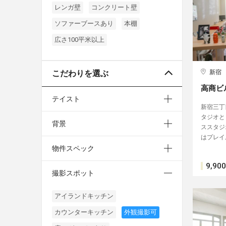
レンガ壁
コンクリート壁
ソファーブースあり
本棚
広さ100平米以上
こだわりを選ぶ
新宿
高商ビ
テイスト
新宿三丁
タジオと
背景
ススタジ
はプレイ
物件スペック
9,900
撮影スポット
アイランドキッチン
カウンターキッチン
外観撮影可