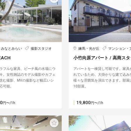
・みなとみらい
撮影スタジオ
練馬・光が丘
マンション・
EACH
小竹向原アパート / 高商ス
ラフルな家具、ビーチ風の水場にウ
アパートを一棟貸し可能です。家具
キ。女性雑誌のモデル撮影やカフェ
れているため、大掛かりな建て込み
含む撮影、MVの撮影など幅広いシ
様々な雰囲気を演出できます。部屋
応可能。
10部屋。
00
19,800
円〜/1h
円〜/1h