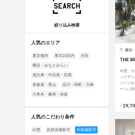
絞り込み検索
人気のエリア
横浜
東京都内
東京23区内
渋谷
THE B
横浜・みなとみらい
白壁、カ
恵比寿・中目黒・目黒
ッドデッ
シーンを
表参道・青山
品川・田町・大崎
ーンに対
六本木・麻布・赤坂
29,7
人気のこだわり条件
白壁
自然光撮影可
外観撮影可