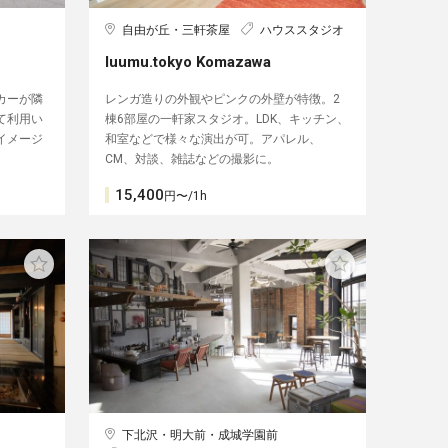
自由が丘・三軒茶屋
ハウススタジオ
luumu.tokyo Komazawa
カーが隣
レンガ造りの外観やピンクの外壁が特徴。2
て利用い
棟6部屋の一軒家スタジオ。LDK、キッチン、
イメージ
和室などで様々な演出が可。アパレル、
CM、対談、雑誌などの撮影に。
15,400
円〜/1h
下北沢・明大前・成城学園前