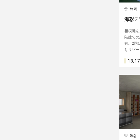
静岡
海彩テ
相模灘を
階建ての
有。2階
りリゾー
13,1
渋谷