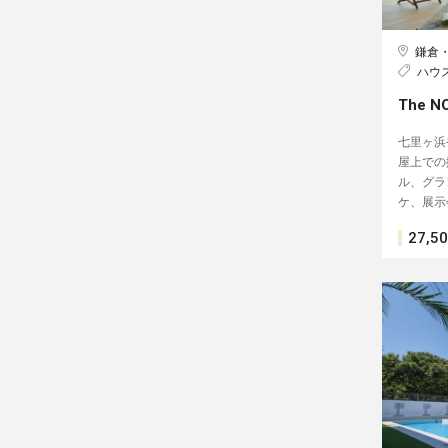
鎌倉
ハウ
The 
七里ヶ浜
屋上での
ル、グラ
ケ、展示
27,5