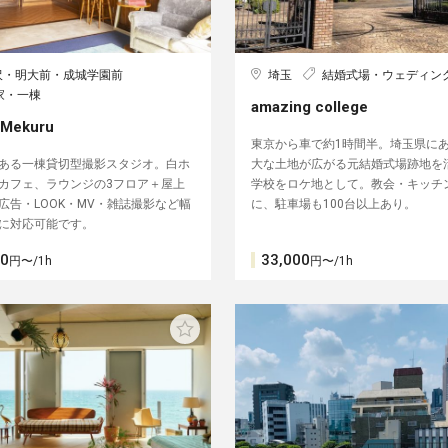
沢・明大前・成城学園前
埼玉
結婚式場・ウェディン
家・一棟
amazing college
 Mekuru
東京から車で約1時間半。埼玉県に
ある一棟貸切型撮影スタジオ。白ホ
大な土地が広がる元結婚式場跡地を
カフェ、ラウンジの3フロア＋屋上
学校をロケ地として。教会・キッチ
広告・LOOK・MV・雑誌撮影など幅
に、駐車場も100台以上あり。
に対応可能です。
00
33,000
円〜/1h
円〜/1h