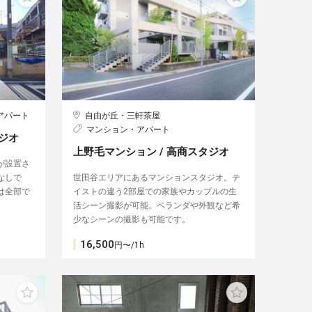
アパート
自由が丘・三軒茶屋
マンション・アパート
タジオ
上野毛マンション / 高商スタジオ
が設置さ
なしで
世田谷エリアにあるマンションスタジオ。テ
は全部で
イストの違う2部屋での家族やカップルの生
活シーン撮影が可能。ベランダや外観など希
少なシーンの撮影も可能です。
16,500
円〜/1h