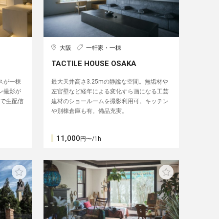
大阪
一軒家・一棟
TACTILE HOUSE OSAKA
スが一棟
最大天井高さ3.25mの静謐な空間。無垢材や
ン撮影が
左官壁など経年による変化すら画になる工芸
能で生配信
建材のショールームを撮影利用可。キッチン
や別棟倉庫も有。備品充実。
11,000
円〜/1h