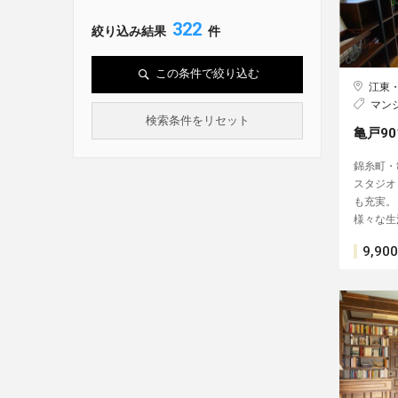
322
絞り込み結果
件
この条件で絞り込む
江東
マン
検索条件をリセット
亀戸9
錦糸町・
スタジオ
も充実。
様々な生
9,900