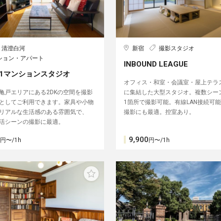
・清澄白河
新宿
撮影スタジオ
ション・アパート
INBOUND LEAGUE
01マンションスタジオ
オフィス・和室・会議室・屋上テラ
亀戸エリアにある2DKの空間を撮影
に集結した大型スタジオ。複数シー
としてご利用できます。家具や小物
1箇所で撮影可能。有線LAN接続可
リアルな生活感のある雰囲気で、
撮影にも最適。控室あり。
活シーンの撮影に最適。
9,900
円〜/1h
円〜/1h