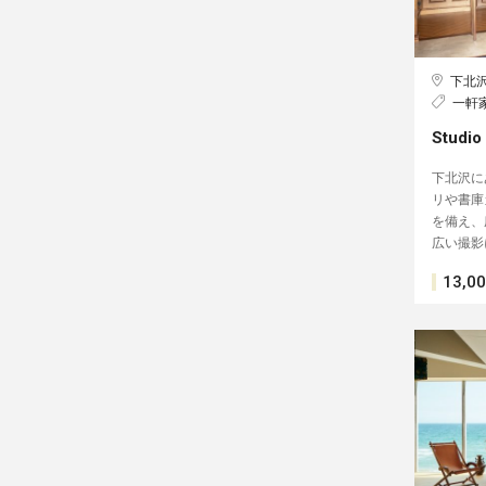
下北
一軒
Studio
下北沢に
リや書庫
を備え、
広い撮影
13,0