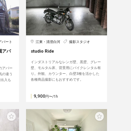
アパート
江東・清澄白河
撮影スタジオ
園アパ
studio Ride
インダストリアルなレンガ壁、黒壁、グレー
壁、モルタル床、背景用にバイクレンタル有
のアパー
り。外観、カウンター、白壁3種を活かした
気の違う
各種商品撮影にもおすすめです。
搬出入も
9,900
円〜/1h