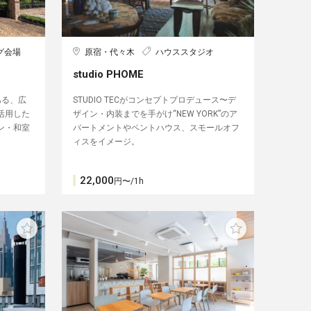
グ会場
原宿・代々木
ハウススタジオ
studio PHOME
ある、広
STUDIO TECがコンセプトプロデュース〜デ
活用した
ザイン・内装までを手がけ“NEW YORK”のア
ン・和室
パートメントやペントハウス、スモールオフ
ィスをイメージ。
22,000
円〜/1h