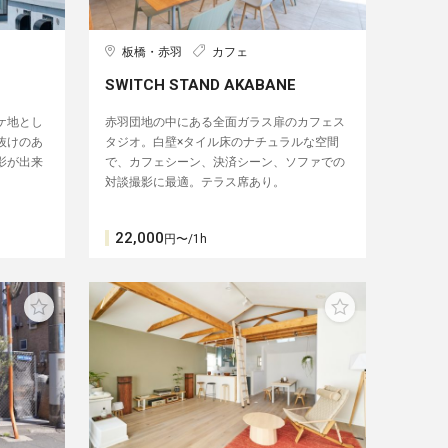
板橋・赤羽
カフェ
SWITCH STAND AKABANE
ケ地とし
赤羽団地の中にある全面ガラス扉のカフェス
抜けのあ
タジオ。白壁×タイル床のナチュラルな空間
影が出来
で、カフェシーン、決済シーン、ソファでの
対談撮影に最適。テラス席あり。
22,000
円〜/1h