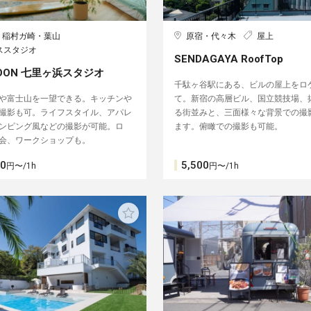
・稲村ガ崎・葉山
原宿・代々木
屋上
ススタジオ
SENDAGAYA RoofTop
NOON 七里ヶ浜スタジオ
千駄ヶ谷駅にある、ビルの屋上をロ
や富士山を一望できる。キッチンや
て。新宿の高層ビル、国立競技場、
撮影も可。ライフスタイル、アパレ
る街並みと、三面様々な背景での撮
ンピング風などの撮影が可能。ロ
ます。俯瞰での撮影も可能。
会、ワークショップも。
00
5,500
円〜/1h
円〜/1h