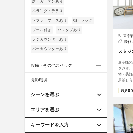
庭・ガーデンあり
ベランダ・テラス
ソファーブースあり
棚・ラック
プール付き
バスタブあり
東京
レジカウンターあり
撮影
バーカウンターあり
スタジ
最高峰の
設備・その他スペック
タジオ。
物・装飾
撮影環境
景紙も有
8,800
シーンを選ぶ
エリアを選ぶ
キーワードを入力