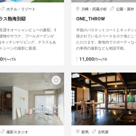
ホテル・リゾート
川崎・武蔵小杉
公園・屋外
ラス熱海別邸
ONE_THROW
見渡すオーシャンビューの豪邸︎。3
半面のバスケットコートとキッチン
建物やサウナ、プールガーデンが
接されているスペースをロケ地とし
はキッチンやリビング、テラスもあ
ただけます。敷地内でスポーティな
トシーンの撮影に最適。
の車両の撮影なども相談可能。
70
11,000
円〜/1h
円〜/1h
撮影スタジオ
群馬
古民家