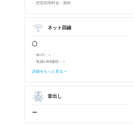
・控室利用料金：無料
ネット回線
◯
・Wi-Fi：○
・有線LAN接続：○
※上り下りともに速度30mbps前後となります。（光回
詳細を
もっと見る
線）
音出し
ー