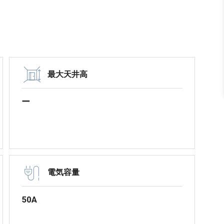
最大天井高
ー
電気容量
50A