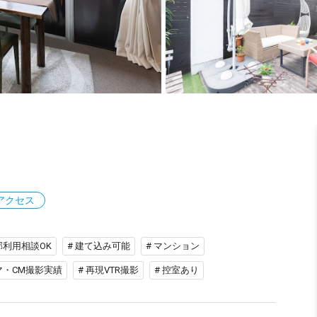
アクセス
部利用相談OK
# 建て込み可能
# マンション
マ・CM撮影実績
# 再現VTR撮影
# 控室あり