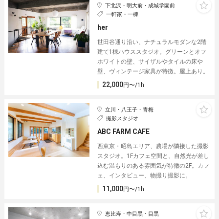
下北沢・明大前・成城学園前
一軒家・一棟
her
世田谷通り沿い、ナチュラルモダンな2階
建て1棟ハウススタジオ。グリーンとオフ
ホワイトの壁、サイザルやタイルの床や
壁、ヴィンテージ家具が特徴。屋上あり。
22,000
円〜/1h
立川・八王子・青梅
撮影スタジオ
ABC FARM CAFE
西東京・昭島エリア、農場が隣接した撮影
スタジオ。1Fカフェ空間と、自然光が差し
込む温もりのある雰囲気が特徴の2F。カフ
ェ、インタビュー、物撮り撮影に。
11,000
円〜/1h
恵比寿・中目黒・目黒