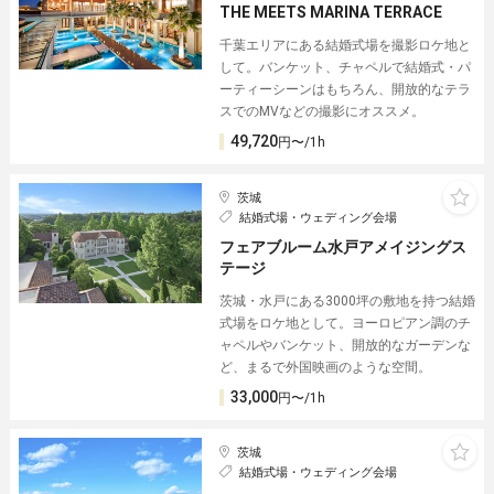
THE MEETS MARINA TERRACE
千葉エリアにある結婚式場を撮影ロケ地と
して。バンケット、チャペルで結婚式・パ
ーティーシーンはもちろん、開放的なテラ
スでのMVなどの撮影にオススメ。
49,720
円〜/1h
茨城
結婚式場・ウェディング会場
フェアブルーム水戸アメイジングス
テージ
茨城・水戸にある3000坪の敷地を持つ結婚
式場をロケ地として。ヨーロピアン調のチ
ャペルやバンケット、開放的なガーデンな
ど、まるで外国映画のような空間。
33,000
円〜/1h
茨城
結婚式場・ウェディング会場