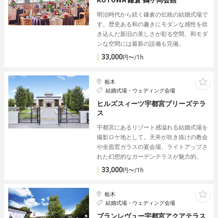
KOTOWA 鎌倉 鶴ヶ岡会館
明治時代から続く鎌倉の伝統の結婚式場で
す。歴史ある和の趣きにモダンな感性を吹
き込んだ新旧の美しさが彩る空間、和モダ
ンな空間には最新の設備も完備。
33,000
円〜/1h
栃木
結婚式場・ウェディング会場
ヒルズスィーツ宇都宮ブリーズテラ
ス
宇都宮にあるリゾート感溢れる結婚式場を
撮影ロケ地として。天井が吹き抜けの教会
や全面窓ガラスの宴会場、ライトアップさ
れた幻想的なガーデンテラスが魅力的。
33,000
円〜/1h
栃木
結婚式場・ウェディング会場
ブランレヴュー宇都宮アクアテラス