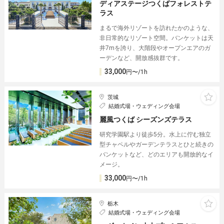
ディアステージつくばフォレストテ
ラス
まるで海外リゾートを訪れたかのような、
非日常的なリゾート空間。バンケットは天
井7mを誇り、大階段やオープンエアのガ
ーデンなど、開放感抜群です。
33,000
円〜/1h
茨城
結婚式場・ウェディング会場
麗風つくば シーズンズテラス
研究学園駅より徒歩5分。水上に佇む独立
型チャペルやガーデンテラスとひと続きの
バンケットなど、どのエリアも開放的なイ
メージ。
33,000
円〜/1h
栃木
結婚式場・ウェディング会場