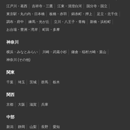
江戸川・葛西
吉祥寺・三鷹
江東・清澄白河
国分寺・国立
東京駅・丸の内・日本橋
板橋・赤羽
錦糸町・押上
足立・北千住
調布・府中
練馬・光が丘
立川・八王子・青梅
新橋・浜松町
お台場・豊洲・湾岸
町田・多摩
神奈川
横浜・みなとみらい
川崎・武蔵小杉
鎌倉・稲村ガ崎・葉山
神奈川 (その他)
関東
千葉
埼玉
茨城
群馬
栃木
関西
京都
大阪
滋賀
兵庫
中部
新潟
静岡
山梨
長野
愛知