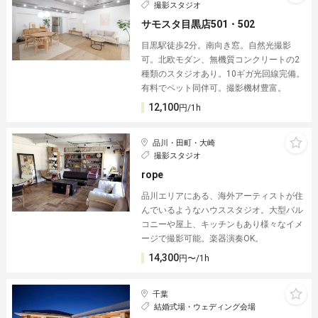
撮影スタジオ
サモスタ目黒店501・502
目黒駅徒歩2分。南向き窓。自然光撮影
可。北欧モダン、無機質コンクリートの2
種類のスタジオあり。10ギガ光回線完備。
有料でペット同伴可。撮影機材豊富。
12,100
円/1h
品川・田町・大崎
撮影スタジオ
rope
品川エリアにある、海外アーティストが住
んでいるようなハウススタジオ。大型バル
コニーや屋上、キッチンもあり様々なイメ
ージで撮影可能。楽器演奏OK。
14,300
円〜/1h
千葉
結婚式場・ウェディング会場