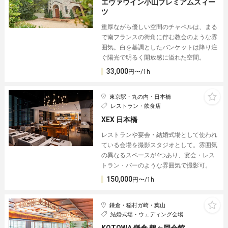
エヴァウイン小山プレミアムスィー
ツ
重厚ながら優しい空間のチャペルは、まる
で南フランスの街角に佇む教会のような雰
囲気。白を基調としたバンケットは降り注
ぐ陽光で明るく開放感に溢れた空間。
33,000
円〜/1h
東京駅・丸の内・日本橋
レストラン・飲食店
XEX 日本橋
レストランや宴会・結婚式場として使われ
ている会場を撮影スタジオとして。雰囲気
の異なるスペースが4つあり、宴会・レス
トラン・バーのような雰囲気で撮影可。
150,000
円〜/1h
鎌倉・稲村ガ崎・葉山
結婚式場・ウェディング会場