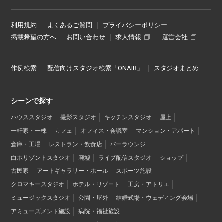
利用規約
よくあるご質問
プライバシーポリシー
掲載希望の方へ
お問い合わせ
求人情報
運営会社
作例検索
配信向けスタジオ検索「ONAIR」
スタジオまとめ
シーンで探す
ハウススタジオ
撮影スタジオ
キッチンスタジオ
屋上
一軒家・一棟
カフェ
オフィス・会議室
マンション・アパート
倉庫・工場
レストラン・飲食店
バーラウンジ
白ホリゾントスタジオ
廃墟
ライブ配信スタジオ
ショップ
古民家
アートギャラリー・ホール
スポーツ施設
クロマキースタジオ
ホテル・リゾート
工房・アトリエ
ミュージックスタジオ
公園・屋外
結婚式場・ウェディング会場
アミューズメント施設
病院・福祉施設