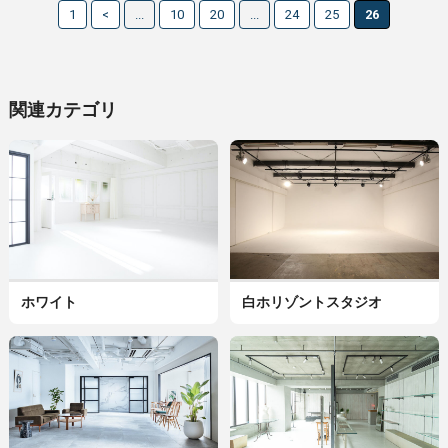
1
<
...
10
20
...
24
25
26
関連カテゴリ
ホワイト
白ホリゾントスタジオ