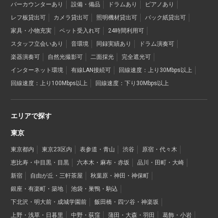
バーカウンターあり
設備・備品
ドラムあり
ピアノあり
レフ板貸出可
カメラ貸出可
照明機材貸出可
バック紙貸出可
家具・小物充実
ペット受入れ可
24時間利用可
スタッフ立会いあり
音環境
同録実績あり
ドラム演奏可
楽器演奏可
自然光撮影可
二面採光
完全遮光可
インターネット環境
有線LAN接続可
回線速度：上り30Mbps以上
回線速度：上り100Mbps以上
回線速度：下り30Mbps以上
エリアで探す
東京
東京都内
東京23区内
表参道・青山
渋谷
原宿・代々木
恵比寿・中目黒・目黒
六本木・麻布・赤坂
品川・田町・大崎
新宿
自由が丘・三軒茶屋
秋葉原・神田・神保町
銀座・有楽町・築地
池袋・巣鴨・駒込
下北沢・明大前・成城学園前
飯田橋・四ツ谷・神楽坂
上野・浅草・日暮里
中野・荻窪
蒲田・大森・羽田
葛飾・小岩