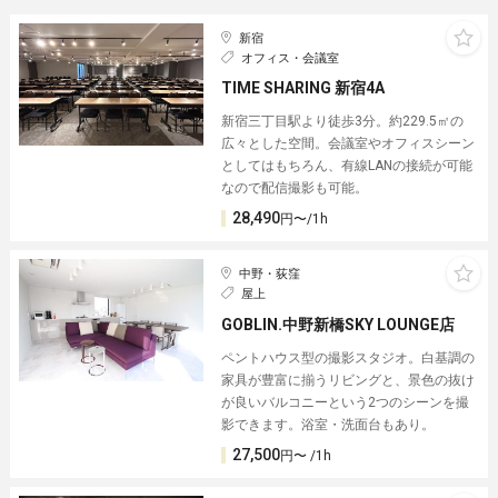
新宿
オフィス・会議室
TIME SHARING 新宿4A
新宿三丁目駅より徒歩3分。約229.5㎡の
広々とした空間。会議室やオフィスシーン
としてはもちろん、有線LANの接続が可能
なので配信撮影も可能。
28,490
円〜/1h
中野・荻窪
屋上
GOBLIN.中野新橋SKY LOUNGE店
ペントハウス型の撮影スタジオ。白基調の
家具が豊富に揃うリビングと、景色の抜け
が良いバルコニーという2つのシーンを撮
影できます。浴室・洗面台もあり。
27,500
円〜 /1h