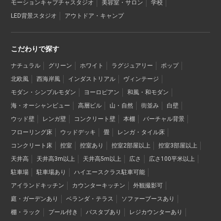
モーションキャプチャスタジオ
美容室・サロン
学校
LED背景スタジオ
アウトドア・キャンプ
こだわりで探す
ナチュラル
グリーン
ホワイト
ラグジュアリー
ポップ
北欧風
西海岸風
インダストリアル
ヴィンテージ
モダン・シンプルモダン
ヨーロピアン
和風・和モダン
海・オーシャンビュー
高層ビル
山・自然
街並み
白壁
ウッド壁
レンガ壁
コンクリート壁
本棚
バーチャル背景
フローリング床
ウッドデッキ
畳
レンガ・タイル床
コンクリート床
控室
控室あり
控室2部屋以上
控室3部屋以上
天井高
天井高3m以上
天井高5m以上
広さ
広さ100平米以上
駐車場
駐車場あり
ハイエースクラス駐車可能
アイランドキッチン
カウンターキッチン
外観撮影可
庭・ガーデンあり
ベランダ・テラス
ソファーブースあり
棚・ラック
プール付き
バスタブあり
レジカウンターあり