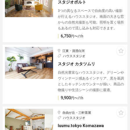
スタジオポルト
3つの異なるスペースで自由度の高い撮影
が行えるハウススタジオ。南面の大きな窓
からの自然光撮影も可能。照明を置く場所
もあるので流し込みも対応できます。
6,750
円〜/1h
江東・清澄白河
ハウススタジオ
スタジオ カタツムリ
自然光豊富なハウススタジオ。グリーンや
ヴィンテージ感あるインテリア、黒を基調
としたキッチンカウンターが揃い、商品の
物撮りや生活シーンの撮影に最適。
9,900
円〜/1h
自由が丘・三軒茶屋
ハウススタジオ
luumu.tokyo Komazawa