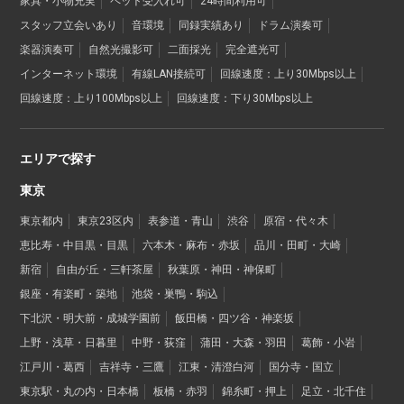
家具・小物充実
ペット受入れ可
24時間利用可
スタッフ立会いあり
音環境
同録実績あり
ドラム演奏可
楽器演奏可
自然光撮影可
二面採光
完全遮光可
インターネット環境
有線LAN接続可
回線速度：上り30Mbps以上
回線速度：上り100Mbps以上
回線速度：下り30Mbps以上
エリアで探す
東京
東京都内
東京23区内
表参道・青山
渋谷
原宿・代々木
恵比寿・中目黒・目黒
六本木・麻布・赤坂
品川・田町・大崎
新宿
自由が丘・三軒茶屋
秋葉原・神田・神保町
銀座・有楽町・築地
池袋・巣鴨・駒込
下北沢・明大前・成城学園前
飯田橋・四ツ谷・神楽坂
上野・浅草・日暮里
中野・荻窪
蒲田・大森・羽田
葛飾・小岩
江戸川・葛西
吉祥寺・三鷹
江東・清澄白河
国分寺・国立
東京駅・丸の内・日本橋
板橋・赤羽
錦糸町・押上
足立・北千住