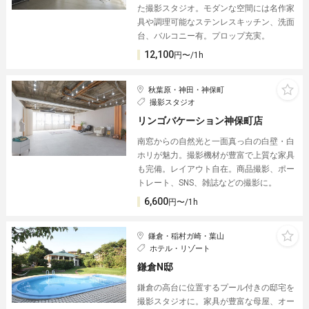
た撮影スタジオ。モダンな空間には名作家
具や調理可能なステンレスキッチン、洗面
台、バルコニー有。プロップ充実。
12,100
円〜/1h
秋葉原・神田・神保町
撮影スタジオ
リンゴバケーション神保町店
南窓からの自然光と一面真っ白の白壁・白
ホリが魅力。撮影機材が豊富で上質な家具
も完備。レイアウト自在。商品撮影、ポー
トレート、SNS、雑誌などの撮影に。
6,600
円〜/1h
鎌倉・稲村ガ崎・葉山
ホテル・リゾート
鎌倉N邸
鎌倉の高台に位置するプール付きの邸宅を
撮影スタジオに。家具が豊富な母屋、オー