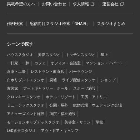
掲載希望の方へ
お問い合わせ
求人情報
運営会社
作例検索
配信向けスタジオ検索「ONAIR」
スタジオまとめ
シーンで探す
ハウススタジオ
撮影スタジオ
キッチンスタジオ
屋上
一軒家・一棟
カフェ
オフィス・会議室
マンション・アパート
倉庫・工場
レストラン・飲食店
バーラウンジ
白ホリゾントスタジオ
廃墟
ライブ配信スタジオ
ショップ
古民家
アートギャラリー・ホール
スポーツ施設
クロマキースタジオ
ホテル・リゾート
工房・アトリエ
ミュージックスタジオ
公園・屋外
結婚式場・ウェディング会場
アミューズメント施設
病院・福祉施設
モーションキャプチャスタジオ
美容室・サロン
学校
LED背景スタジオ
アウトドア・キャンプ