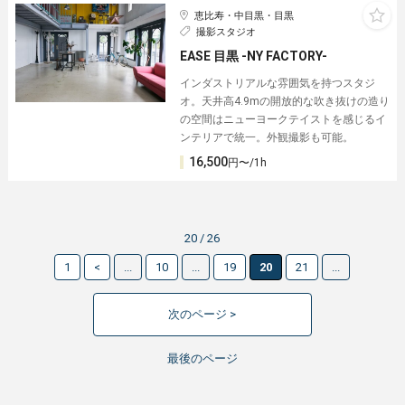
恵比寿・中目黒・目黒
撮影スタジオ
EASE 目黒 -NY FACTORY-
インダストリアルな雰囲気を持つスタジ
オ。天井高4.9mの開放的な吹き抜けの造り
の空間はニューヨークテイストを感じるイ
ンテリアで統一。外観撮影も可能。
16,500
円〜/1h
20 / 26
1
<
...
10
...
19
20
21
...
次のページ >
最後のページ