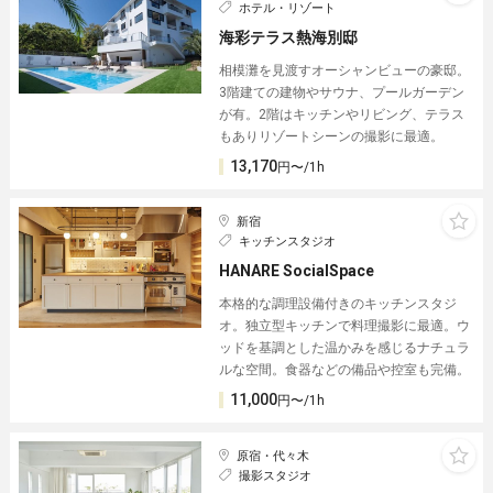
ホテル・リゾート
海彩テラス熱海別邸
相模灘を見渡すオーシャンビューの豪邸︎。
3階建ての建物やサウナ、プールガーデン
が有。2階はキッチンやリビング、テラス
もありリゾートシーンの撮影に最適。
13,170
円〜/1h
新宿
キッチンスタジオ
HANARE SocialSpace
本格的な調理設備付きのキッチンスタジ
オ。独立型キッチンで料理撮影に最適。ウ
ッドを基調とした温かみを感じるナチュラ
ルな空間。食器などの備品や控室も完備。
11,000
円〜/1h
原宿・代々木
撮影スタジオ