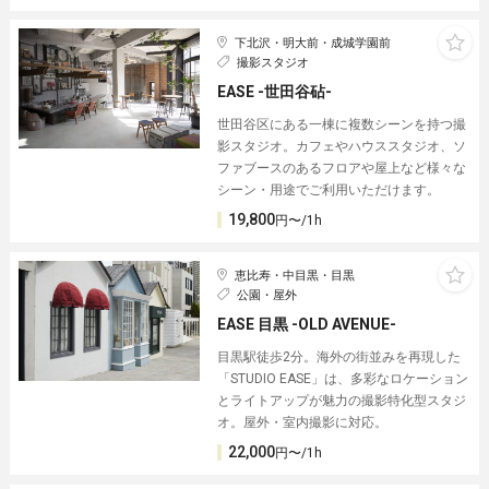
下北沢・明大前・成城学園前
撮影スタジオ
EASE -世田谷砧-
世田谷区にある一棟に複数シーンを持つ撮
影スタジオ。カフェやハウススタジオ、ソ
ファブースのあるフロアや屋上など様々な
シーン・用途でご利用いただけます。
19,800
円〜/1h
恵比寿・中目黒・目黒
公園・屋外
EASE 目黒 -OLD AVENUE-
目黒駅徒歩2分。海外の街並みを再現した
「STUDIO EASE」は、多彩なロケーション
とライトアップが魅力の撮影特化型スタジ
オ。屋外・室内撮影に対応。
22,000
円〜/1h