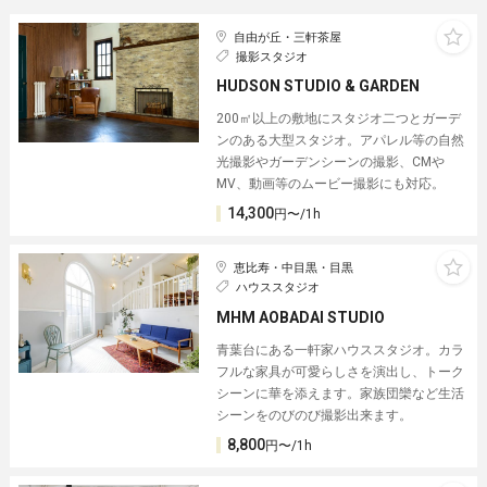
自由が丘・三軒茶屋
撮影スタジオ
HUDSON STUDIO & GARDEN
200㎡以上の敷地にスタジオ二つとガーデ
ンのある大型スタジオ。アパレル等の自然
光撮影やガーデンシーンの撮影、CMや
MV、動画等のムービー撮影にも対応。
14,300
円〜/1h
恵比寿・中目黒・目黒
ハウススタジオ
MHM AOBADAI STUDIO
青葉台にある一軒家ハウススタジオ。カラ
フルな家具が可愛らしさを演出し、トーク
シーンに華を添えます。家族団欒など生活
シーンをのびのび撮影出来ます。
8,800
円〜/1h