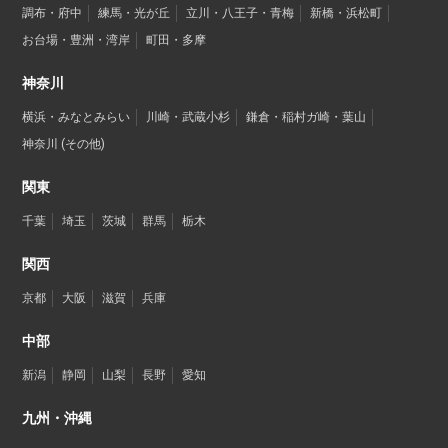
調布・府中
練馬・光が丘
立川・八王子・青梅
新橋・浜松町
お台場・豊洲・湾岸
町田・多摩
神奈川
横浜・みなとみらい
川崎・武蔵小杉
鎌倉・稲村ガ崎・葉山
神奈川 (その他)
関東
千葉
埼玉
茨城
群馬
栃木
関西
京都
大阪
滋賀
兵庫
中部
新潟
静岡
山梨
長野
愛知
九州・沖縄