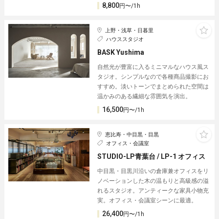
8,800
円〜/1h
上野・浅草・日暮里
ハウススタジオ
BASK Yushima
自然光が豊富に入るミニマルなハウス風ス
タジオ。シンプルなので各種商品撮影にお
すすめ。淡いトーンでまとめられた空間は
温かみのある繊細な雰囲気を演出。
16,500
円〜/1h
恵比寿・中目黒・目黒
オフィス・会議室
STUDIO-LP青葉台 / LP-1 オフィス
中目黒・目黒川沿いの倉庫兼オフィスをリ
ノベーションした木の温もりと高級感の溢
れるスタジオ。アンティークな家具小物充
実。オフィス・会議室シーンに最適。
26,400
円〜/1h