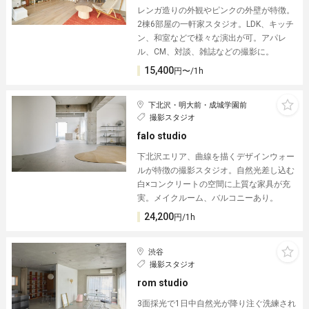
レンガ造りの外観やピンクの外壁が特徴。
2棟6部屋の一軒家スタジオ。LDK、キッチ
ン、和室などで様々な演出が可。アパレ
ル、CM、対談、雑誌などの撮影に。
15,400
円〜/1h
下北沢・明大前・成城学園前
撮影スタジオ
falo studio
下北沢エリア、曲線を描くデザインウォー
ルが特徴の撮影スタジオ。自然光差し込む
白×コンクリートの空間に上質な家具が充
実。メイクルーム、バルコニーあり。
24,200
円/1h
渋谷
撮影スタジオ
rom studio
3面採光で1日中自然光が降り注ぐ洗練され