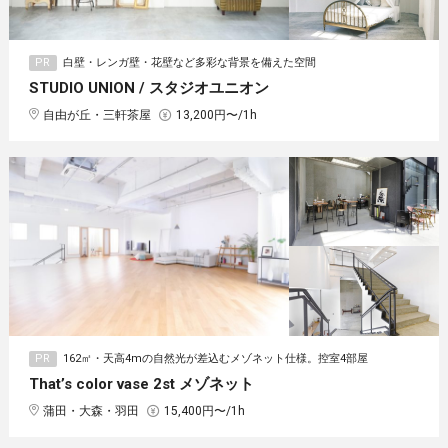
PR
白壁・レンガ壁・花壁など多彩な背景を備えた空間
STUDIO UNION / スタジオユニオン
自由が丘・三軒茶屋
13,200円〜/1h
PR
162㎡・天高4mの自然光が差込むメゾネット仕様。控室4部屋
That’s color vase 2st メゾネット
蒲田・大森・羽田
15,400円〜/1h