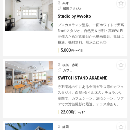
兵庫
撮影スタジオ
Studio by Avvolto
プロカメラマン監修。一面ホワイトで天高
3mのスタジオ。自然光＆照明・高速Wi-Fi
完備のため写真撮影から動画撮影、収録に
最適。機材無料。展示会にも◎
5,000
円〜/1h
板橋・赤羽
カフェ
SWITCH STAND AKABANE
赤羽団地の中にある全面ガラス扉のカフェ
スタジオ。白壁×タイル床のナチュラルな
空間で、カフェシーン、決済シーン、ソフ
ァでの対談撮影に最適。テラス席あり。
22,000
円〜/1h
静岡