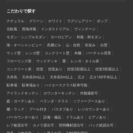
こだわりで探す
ナチュラル
グリーン
ホワイト
ラグジュアリー
ポップ
北欧風
西海岸風
インダストリアル
ヴィンテージ
モダン・シンプルモダン
ヨーロピアン
和風・和モダン
海・オーシャンビュー
高層ビル
山・自然
街並み
白壁
ウッド壁
レンガ壁
コンクリート壁
本棚
バーチャル背景
フローリング床
ウッドデッキ
畳
レンガ・タイル床
コンクリート床
控室
控室あり
控室2部屋以上
控室3部屋以上
天井高
天井高3m以上
天井高5m以上
広さ
広さ100平米以上
駐車場
駐車場あり
ハイエースクラス駐車可能
アイランドキッチン
カウンターキッチン
外観撮影可
庭・ガーデンあり
ベランダ・テラス
ソファーブースあり
棚・ラック
プール付き
バスタブあり
レジカウンターあり
バーカウンターあり
設備・備品
ドラムあり
ピアノあり
レフ板貸出可
カメラ貸出可
照明機材貸出可
バック紙貸出可