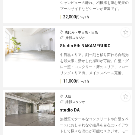
シャンビューの離れ、相模湾を望む絶景の
プールサイドなどシーンが豊富です。
22,000
円〜/1h
恵比寿・中目黒・目黒
撮影スタジオ
Studio 5th NAKAMEGURO
中目黒エリア。刻一刻と移り変わる自然光
を最大限に活かした撮影が可能。白壁・グ
レー壁・コンクリート床のエリア、フロー
リングエリア有。メイクスペース完備。
11,000
円〜/1h
大阪
撮影スタジオ
studio DA
無機質でクールなコンクリートや白壁をベ
ースにおしゃれな小道具を自在にレイアウ
トして様々な演出が可能なスタジオ。モー