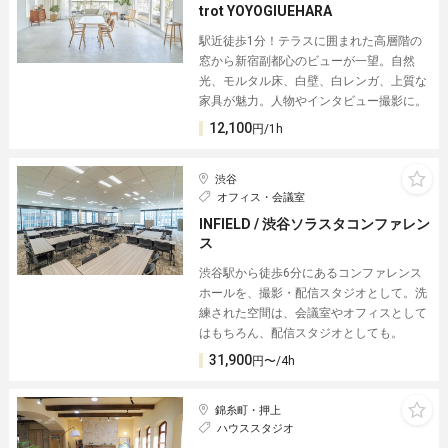
trot YOYOGIUEHARA
駅近徒歩1分！テラスに囲まれた高層階の
窓から新宿副都心のビューが一望。自然
光、モルタル床、白壁、白レンガ、上質な
家具が魅力。人物やインタビュー撮影に。
12,100
円/1h
渋谷
オフィス・会議室
INFIELD / 渋谷ソラスタコンファレン
ス
渋谷駅から徒歩6分にあるコンファレンス
ホールを、撮影・配信スタジオとして。洗
練された空間は、会議室やオフィスとして
はもちろん、配信スタジオとしても。
31,900
円〜/4h
錦糸町・押上
ハウススタジオ