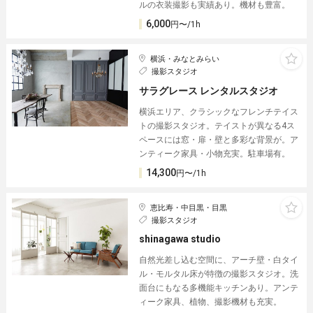
ルの衣装撮影も実績あり。機材も豊富。
6,000
円〜/1h
横浜・みなとみらい
撮影スタジオ
サラグレース レンタルスタジオ
横浜エリア、クラシックなフレンチテイス
トの撮影スタジオ。テイストが異なる4ス
ペースには窓・扉・壁と多彩な背景が。ア
ンティーク家具・小物充実。駐車場有。
14,300
円〜/1h
恵比寿・中目黒・目黒
撮影スタジオ
shinagawa studio
自然光差し込む空間に、アーチ壁・白タイ
ル・モルタル床が特徴の撮影スタジオ。洗
面台にもなる多機能キッチンあり。アンテ
ィーク家具、植物、撮影機材も充実。