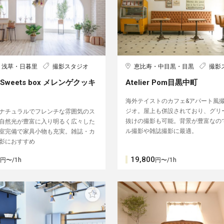
・浅草・日暮里
撮影スタジオ
恵比寿・中目黒・目黒
撮影
io Sweets box メレンゲクッキ
Atelier Pom目黒中町︎
海外テイストのカフェ&アパート風
ジオ。屋上も併設されており、グリ
ナチュラルでフレンチな雰囲気のス
抜けの撮影も可能。背景が豊富なの
自然光が豊富に入り明るく広々した
ル撮影や雑誌撮影に最適。
室完備で家具小物も充実。雑誌・カ
影におすすめ
19,800
円〜/1h
円〜/1h