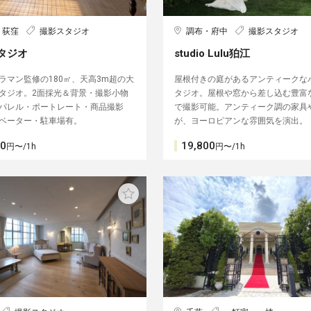
・荻窪
撮影スタジオ
調布・府中
撮影スタジオ
タジオ
studio Lulu狛江
ラマン監修の180㎡、天高3m超の大
屋根付きの庭があるアンティークな
タジオ。2面採光＆背景・撮影小物
タジオ。屋根や窓から差し込む豊富
パレル・ポートレート・商品撮影
で撮影可能。アンティーク調の家具
ベーター・駐車場有。
が、ヨーロピアンな雰囲気を演出。
50
19,800
円〜/1h
円〜/1h