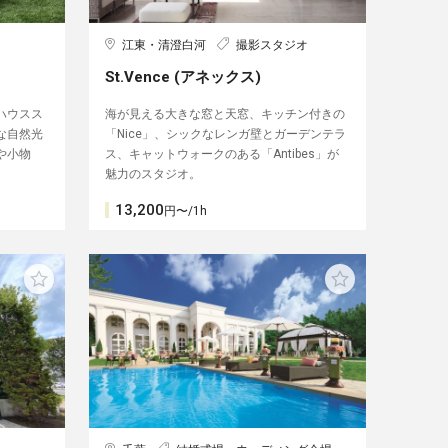
江東・清澄白河
撮影スタジオ
St.Vence (アネックス)
ハウスス
海が見える大きな窓と天窓、キッチン付きの
な自然光
「Nice」、シックなレンガ壁とガーデンテラ
や小物
ス、キャットウォークのある「Antibes」が
魅力のスタジオ。
13,200
円〜/1h