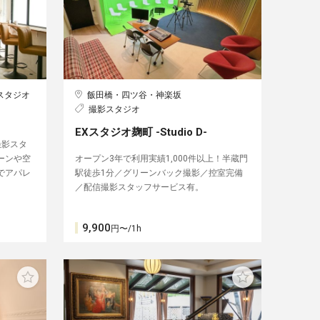
スタジオ
飯田橋・四ツ谷・神楽坂
撮影スタジオ
EXスタジオ麹町 -Studio D-
撮影スタ
ーンや空
オープン3年で利用実績1,000件以上！半蔵門
でアパレ
駅徒歩1分／グリーンバック撮影／控室完備
／配信撮影スタッフサービス有。
9,900
円〜/1h