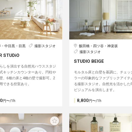
寿・中目黒・目黒
撮影スタジオ
飯田橋・四ツ谷・神楽坂
撮影スタジオ
R STUDiO︎
STUDIO BEIGE
らしを演出する自然光ハウススタジ
式キッチンカウンターあり。円柱や
モルタル床と白壁を基調に、チェッ
壁、6種の床と4種の壁︎で撮影可。2
ラーの印象的なファブリックアイテ
用できる控室あり。
る撮影スタジオ。自然光を活かした
ビジュアルを演出します。
00
8,800
円〜/1h
円〜/1h