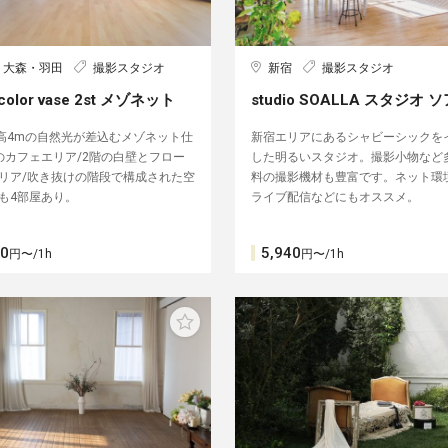
・大森・羽田
撮影スタジオ
新宿
撮影スタジオ
 color vase 2st メゾネット
studio SOALLA スタジオ 
天高4mの自然光が差込むメゾネット仕
新宿エリアにあるシャビーシックを
のカフェエリア/2階の白壁とフロー
した明るいスタジオ。撮影小物など
リア/吹き抜けの階段で構成された空
料の撮影機材も豊富です。ネット環
も4部屋あり。
ライブ配信などにもオススメ。
00
5,940
円〜/1h
円〜/1h