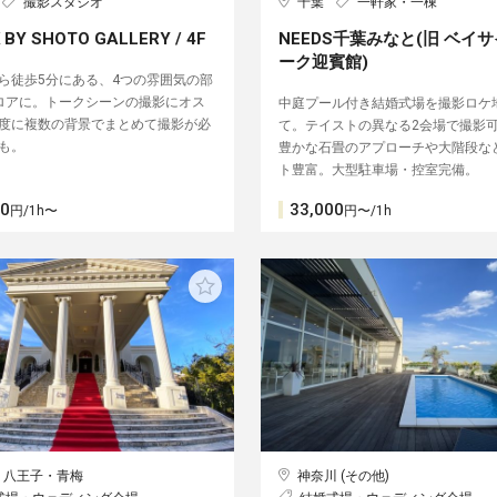
撮影スタジオ
千葉
一軒家・一棟
 BY SHOTO GALLERY / 4F
NEEDS千葉みなと(旧 ベイ
ーク迎賓館)
ら徒歩5分にある、4つの雰囲気の部
ロアに。トークシーンの撮影にオス
中庭プール付き結婚式場を撮影ロケ
度に複数の背景でまとめて撮影が必
て。テイストの異なる2会場で撮影可
も。
豊かな石畳のアプローチや大階段な
ト豊富。大型駐車場・控室完備。
00
33,000
円/1h〜
円〜/1h
・八王子・青梅
神奈川 (その他)