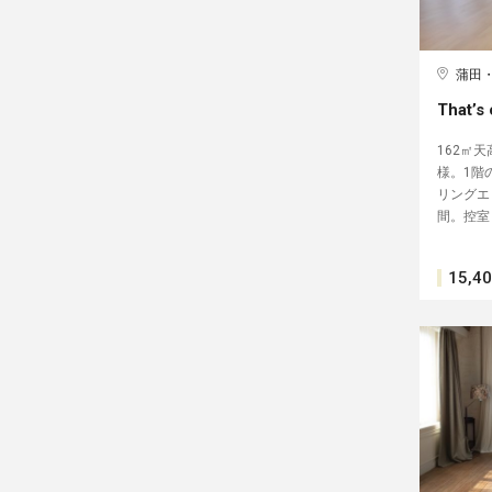
蒲田
That’s
162㎡
様。1階
リングエ
間。控室
15,4