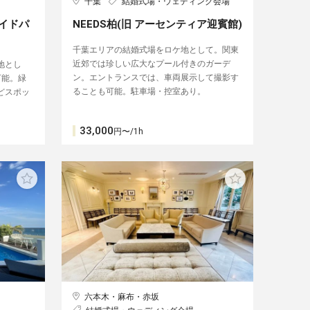
千葉
結婚式場・ウェディング会場
サイドパ
NEEDS柏(旧 アーセンティア迎賓館)
千葉エリアの結婚式場をロケ地として。関東
近郊では珍しい広大なプール付きのガーデ
地とし
ン。エントランスでは、車両展示して撮影す
能。︎緑
ることも可能。駐車場・控室あり。
どスポッ
33,000
円〜/1h
六本木・麻布・赤坂