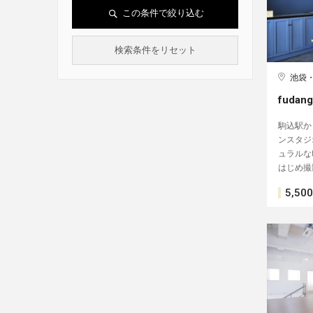
この条件で絞り込む
検索条件をリセット
池袋
fudan
駒込駅か
ンスタジ
ュラルな
はじめ撮
5,500