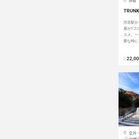
渋谷
TRUNK
渋谷駅か
屋が1フ
スメ。一
要な時に
22,0
立川