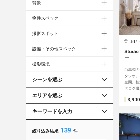
背景
物件スペック
撮影スポット
上野
設備・その他スペック
︎Stud
ー
撮影環境
白基調の
タジオ。
シーンを選ぶ
空間。控
タログ撮
エリアを選ぶ
3,900
キーワードを入力
139
絞り込み結果
件