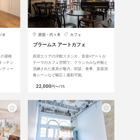
ジオ
原宿・代々木
カフェ
ブラームス アートカフェ
ヌの屋根
原宿エリアの洋館スタジオ。音楽×アートが
キッチン
テーマのカフェ空間で、クラシカルな外観と
ンティー
洗練された家具が魅力。対談、食事、楽器演
奏シーンなど幅広く撮影可能。
22,000
円〜/1h