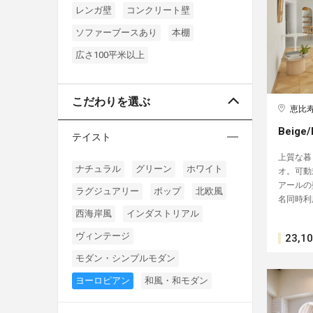
レンガ壁
コンクリート壁
ソファーブースあり
本棚
広さ100平米以上
こだわりを選ぶ
恵比
Beige/
テイスト
上質な暮
ナチュラル
グリーン
ホワイト
オ。可動
アールの
ラグジュアリー
ポップ
北欧風
名同時利
西海岸風
インダストリアル
ヴィンテージ
23,1
モダン・シンプルモダン
ヨーロピアン
和風・和モダン