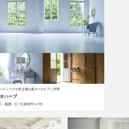
ンティークが彩る南仏風ヨーロピアン空間
オハーブ
川・葛西
19,800円〜/1h