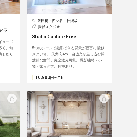
飯田橋・四ツ谷・神楽坂
撮影スタジオ
ソアラ
Studio Capture Free
イメージ
多く、無
5つのシーンで撮影できる背景が豊富な撮影
境もあり
スタジオ。 天井高4m・自然光が差し込む開
放的な空間。完全遮光可能。撮影機材・小
物・家具充実。控室あり。
10,800
円〜/1h