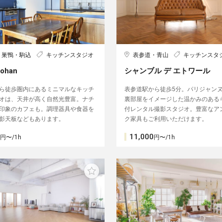
・巣鴨・駒込
キッチンスタジオ
表参道・青山
キッチンスタ
gohan
シャンブル デ エトワール
ら徒歩圏内にあるミニマルなキッチ
表参道駅から徒歩5分。パリジャン
オは、天井が高く自然光豊富。ナチ
裏部屋をイメージした温かみのある
印象のカフェも。調理器具や食器を
付レンタル撮影スタジオ。豊富なア
影天板などもあります。
ク家具もご利用いただけます。
11,000
円〜/1h
円〜/1h