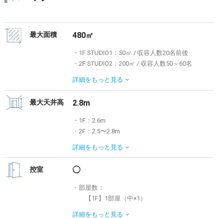
最大面積
480㎡
・1F STUDIO1：50㎡ / 収容人数20名前後
・2F STUDIO2：200㎡ / 収容人数50～60名
・3F：-
詳細を
もっと見る
・4F STUDIO4：230㎡ / 収容人数50～60名
最大天井高
2.8m
・1F：2.6m
・2F：2.5〜2.8m
・3F：2.4m
詳細を
もっと見る
・4F：2.5〜2.7m
控室
◯
・部屋数：
【1F】1部屋（中×1）
【2F】2部屋（中×2）
詳細を
もっと見る