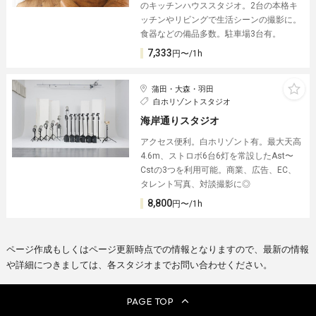
のキッチンハウススタジオ。2台の本格キ
ッチンやリビングで生活シーンの撮影に。
食器などの備品多数。駐車場3台有。
7,333
円〜/1h
蒲田・大森・羽田
白ホリゾントスタジオ
海岸通りスタジオ
アクセス便利。白ホリゾント有。最大天高
4.6m、ストロボ6台6灯を常設したAst〜
Cstの3つを利用可能。商業、広告、EC、
タレント写真、対談撮影に◎
8,800
円〜/1h
ページ作成もしくはページ更新時点での情報となりますので、最新の情報
や詳細につきましては、各スタジオまでお問い合わせください。
PAGE TOP