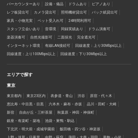
バーカウンターあり
設備・備品
ドラムあり
ピアノあり
レフ板貸出可
カメラ貸出可
照明機材貸出可
バック紙貸出可
家具・小物充実
ペット受入れ可
24時間利用可
スタッフ立会いあり
音環境
同録実績あり
ドラム演奏可
楽器演奏可
自然光撮影可
二面採光
完全遮光可
インターネット環境
有線LAN接続可
回線速度：上り30Mbps以上
回線速度：上り100Mbps以上
回線速度：下り30Mbps以上
エリアで探す
東京
東京都内
東京23区内
表参道・青山
渋谷
原宿・代々木
恵比寿・中目黒・目黒
六本木・麻布・赤坂
品川・田町・大崎
新宿
自由が丘・三軒茶屋
秋葉原・神田・神保町
銀座・有楽町・築地
池袋・巣鴨・駒込
下北沢・明大前・成城学園前
飯田橋・四ツ谷・神楽坂
上野・浅草・日暮里
中野・荻窪
蒲田・大森・羽田
葛飾・小岩