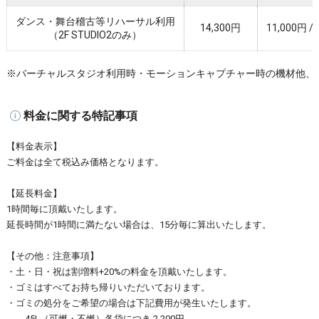
ダンス・舞台稽古等リハーサル利用
14,300円
11,000円
（2F STUDIO2のみ）
※バーチャルスタジオ利用時・モーションキャプチャー時の機材他、
料金に関する特記事項
【料金表示】
ご料金は全て税込み価格となります。
【延長料金】
1時間毎に頂戴いたします。
延長時間が1時間に満たない場合は、15分毎に算出いたします。
【その他：注意事項】
・土・日・祝は割増料+20%の料金を頂戴いたします。
・ゴミはすべてお持ち帰りいただいております。
・ゴミの処分をご希望の場合は下記費用が発生いたします。
45L（可燃・不燃）各袋につき 2,200円