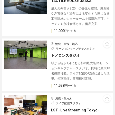
TACTILE HOUSE OSAKA
最大天井高さ3.25mの静謐な空間。無垢材
や左官壁など経年による変化すら画になる
工芸建材のショールームを撮影利用可。キ
ッチンや別棟倉庫も有。備品充実。
11,000
円〜/1h
池袋・巣鴨・駒込
モーションキャプチャスタジオ
トメロンスタジオ
駅から徒歩1分にある都内最大級のモーシ
ョンキャプチャースタジオ。同時に最大10
名撮影可能。ライブ配信や収録に適した環
境。控室完備。専用機材常設。
11,538
円〜/1h
原宿・代々木
ライブ配信スタジオ
LST -Live Streaming Tokyo-