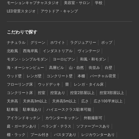
モーションキャプチャスタジオ
美容室・サロン
学校
LED背景スタジオ
アウトドア・キャンプ
こだわりで探す
ナチュラル
グリーン
ホワイト
ラグジュアリー
ポップ
北欧風
西海岸風
インダストリアル
ヴィンテージ
モダン・シンプルモダン
ヨーロピアン
和風・和モダン
海・オーシャンビュー
高層ビル
山・自然
街並み
白壁
ウッド壁
レンガ壁
コンクリート壁
本棚
バーチャル背景
フローリング床
ウッドデッキ
畳
レンガ・タイル床
コンクリート床
控室
控室あり
控室2部屋以上
控室3部屋以上
天井高
天井高3m以上
天井高5m以上
広さ
広さ100平米以上
駐車場
駐車場あり
ハイエースクラス駐車可能
アイランドキッチン
カウンターキッチン
外観撮影可
庭・ガーデンあり
ベランダ・テラス
ソファーブースあり
棚・ラック
プール付き
バスタブあり
レジカウンターあり