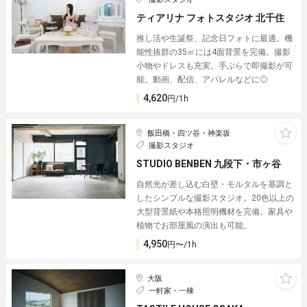
ティアリナ フォトスタジオ 北千住
推し活や生誕祭、記念日フォトに最適。機
能性抜群の35㎡には4面背景を完備。撮影
小物やドレスも充実。手ぶらで即撮影が可
能。動画、配信、アパレルなどに◎
4,620
円/1h
飯田橋・四ツ谷・神楽坂
撮影スタジオ
STUDIO BENBEN 九段下・市ヶ谷
自然光が差し込む白壁・モルタルを基調と
したシンプルな撮影スタジオ。20色以上の
大型背景紙や本格照明機材を完備。家具や
植物でお部屋風の演出も可能。
4,950
円〜/1h
大阪
一軒家・一棟