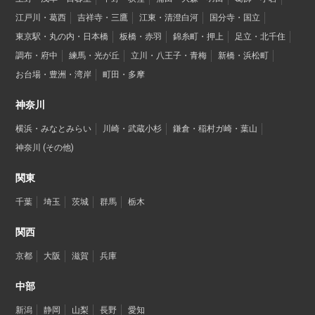
江戸川・葛西
吉祥寺・三鷹
江東・清澄白河
国分寺・国立
東京駅・丸の内・日本橋
板橋・赤羽
錦糸町・押上
足立・北千住
調布・府中
練馬・光が丘
立川・八王子・青梅
新橋・浜松町
お台場・豊洲・湾岸
町田・多摩
神奈川
横浜・みなとみらい
川崎・武蔵小杉
鎌倉・稲村ガ崎・葉山
神奈川 (その他)
関東
千葉
埼玉
茨城
群馬
栃木
関西
京都
大阪
滋賀
兵庫
中部
新潟
静岡
山梨
長野
愛知