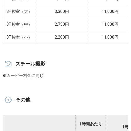
3F 控室（大）
3,300円
11,000円
3F 控室（中）
2,750円
11,000円
3F 控室（小）
2,200円
11,000円
スチール撮影
※ムービー料金に同じ
その他
1時間あたり
1時