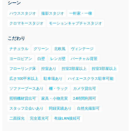
シーン
ハウススタジオ
撮影スタジオ
一軒家・一棟
クロマキースタジオ
モーションキャプチャスタジオ
こだわり
ナチュラル
グリーン
北欧風
ヴィンテージ
ヨーロピアン
白壁
レンガ壁
バーチャル背景
フローリング床
控室あり
控室2部屋以上
控室3部屋以上
広さ100平米以上
駐車場あり
ハイエースクラス駐車可能
ソファーブースあり
棚・ラック
カメラ貸出可
照明機材貸出可
家具・小物充実
24時間利用可
スタッフ立会いあり
同録実績あり
自然光撮影可
二面採光
完全遮光可
有線LAN接続可