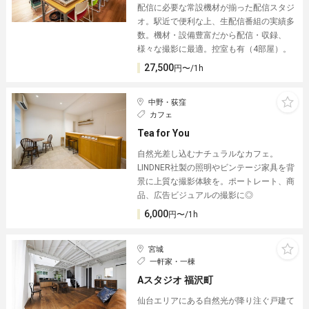
配信に必要な常設機材が揃った配信スタジ
オ。駅近で便利な上、生配信番組の実績多
数。機材・設備豊富だから配信・収録、
様々な撮影に最適。控室も有（4部屋）。
27,500
円〜/1h
中野・荻窪
カフェ
Tea for You
自然光差し込むナチュラルなカフェ。
LINDNER社製の照明やビンテージ家具を背
景に上質な撮影体験を。ポートレート、商
品、広告ビジュアルの撮影に◎
6,000
円〜/1h
宮城
一軒家・一棟
Aスタジオ 福沢町
仙台エリアにある自然光が降り注ぐ戸建て