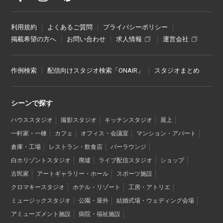
利用規約
よくあるご質問
プライバシーポリシー
掲載希望の方へ
お問い合わせ
求人情報
運営会社
作例検索
配信向けスタジオ検索「ONAIR」
スタジオまとめ
シーンで探す
ハウススタジオ
撮影スタジオ
キッチンスタジオ
屋上
一軒家・一棟
カフェ
オフィス・会議室
マンション・アパート
倉庫・工場
レストラン・飲食店
バーラウンジ
白ホリゾントスタジオ
廃墟
ライブ配信スタジオ
ショップ
古民家
アートギャラリー・ホール
スポーツ施設
クロマキースタジオ
ホテル・リゾート
工房・アトリエ
ミュージックスタジオ
公園・屋外
結婚式場・ウェディング会場
アミューズメント施設
病院・福祉施設