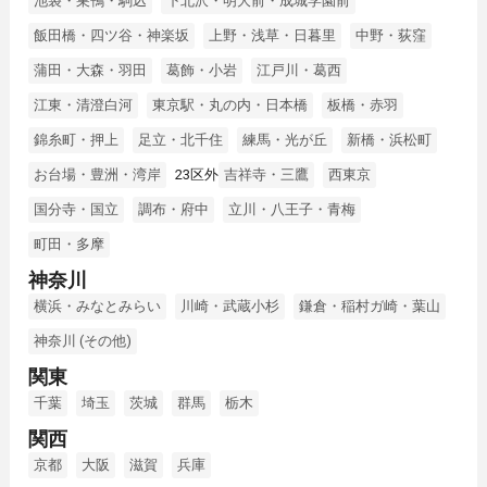
池袋・巣鴨・駒込
下北沢・明大前・成城学園前
飯田橋・四ツ谷・神楽坂
上野・浅草・日暮里
中野・荻窪
蒲田・大森・羽田
葛飾・小岩
江戸川・葛西
江東・清澄白河
東京駅・丸の内・日本橋
板橋・赤羽
錦糸町・押上
足立・北千住
練馬・光が丘
新橋・浜松町
お台場・豊洲・湾岸
23区外
吉祥寺・三鷹
西東京
国分寺・国立
調布・府中
立川・八王子・青梅
町田・多摩
神奈川
横浜・みなとみらい
川崎・武蔵小杉
鎌倉・稲村ガ崎・葉山
神奈川 (その他)
関東
千葉
埼玉
茨城
群馬
栃木
関西
京都
大阪
滋賀
兵庫