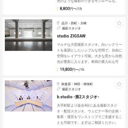
光のような撮影のできるサンルームも。
8,800
円〜/1h
品川・田町・大崎
撮影スタジオ
studio ZIGSAW
マルチな大型撮影スタジオ。白いンクリー
トを基調としたシンプルな空間で、自由に
空間をレイアウト可能。大きな窓から自然
光が豊富に入ります。車両の乗入れも可
19,800
円〜/1h
秋葉原・神田・神保町
撮影スタジオ
b.studio -第2スタジオ-
大手町駅より徒歩4分にある撮影スタジ
オ・配信スタジオ。ウェビナー等の企画・
集客・運営をワンストップでご支援するこ
とも可能です。まずはご相談ください。