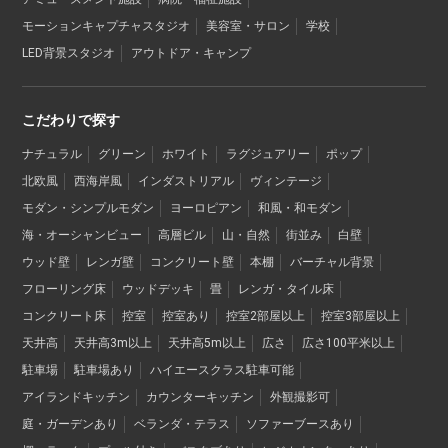
モーションキャプチャスタジオ
美容室・サロン
学校
LED背景スタジオ
アウトドア・キャンプ
こだわりで探す
ナチュラル
グリーン
ホワイト
ラグジュアリー
ポップ
北欧風
西海岸風
インダストリアル
ヴィンテージ
モダン・シンプルモダン
ヨーロピアン
和風・和モダン
海・オーシャンビュー
高層ビル
山・自然
街並み
白壁
ウッド壁
レンガ壁
コンクリート壁
本棚
バーチャル背景
フローリング床
ウッドデッキ
畳
レンガ・タイル床
コンクリート床
控室
控室あり
控室2部屋以上
控室3部屋以上
天井高
天井高3m以上
天井高5m以上
広さ
広さ100平米以上
駐車場
駐車場あり
ハイエースクラス駐車可能
アイランドキッチン
カウンターキッチン
外観撮影可
庭・ガーデンあり
ベランダ・テラス
ソファーブースあり