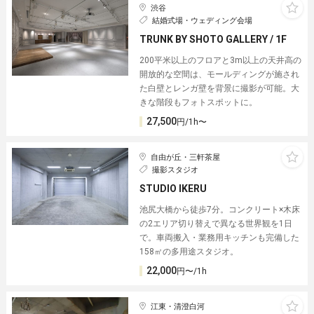
渋谷
結婚式場・ウェディング会場
TRUNK BY SHOTO GALLERY / 1F
200平米以上のフロアと3m以上の天井高の
開放的な空間は、モールディングが施され
た白壁とレンガ壁を背景に撮影が可能。大
きな階段もフォトスポットに。
27,500
円/1h〜
自由が丘・三軒茶屋
撮影スタジオ
STUDIO IKERU
池尻大橋から徒歩7分。コンクリート×木床
の2エリア切り替えで異なる世界観を1日
で。車両搬入・業務用キッチンも完備した
158㎡の多用途スタジオ。
22,000
円〜/1h
江東・清澄白河