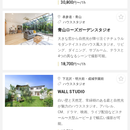
30,800
円〜/1h
表参道・青山
ハウススタジオ
青山ローズガーデンスタジオ
大きな窓から自然光が降り注ぐナチュラル
モダンテイストのハウス風スタジオ。リビ
ング、ダイニング、サブルーム、テラスと
4つの異なるシーンで撮影可能。
18,700
円〜/1h
下北沢・明大前・成城学園前
ハウススタジオ
WALL STUDIO
白い壁と天然芝、常緑樹のある庭と自然光
が魅力のハウススタジオ。アパレル、
CM、ドラマ、映画、ライブ配信などスチ
ール〜大型ムービーまで幅広い撮影が可
能。