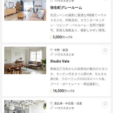
ハウススタジオ
弥生町グレールーム
生活シーンの撮影に最適な3階建てハウス
スタジオ。外観含め、カウンターキッチ
ン・リビング・バスルーム・玄関で撮影
可。部屋も複数あり、撮影しやすい環境。
3,000
円〜/1h
中野・荻窪
ハウススタジオ
Studio Vale
東南北三方向からの自然光が魅力のスタジ
オ。キッチン付きタイル床のA、モルタル
床のB、フローリングのCの3スペース有。
フード・ポートレート・商品撮影に。
16,500
円〜/1h
恵比寿・中目黒・目黒
ハウススタジオ