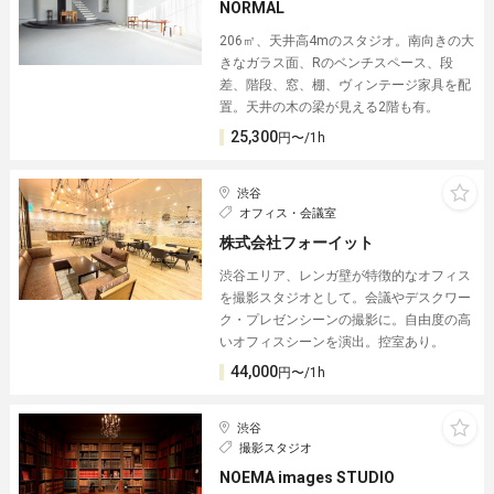
NORMAL
206㎡、天井高4mのスタジオ。南向きの大
きなガラス面、Rのベンチスペース、段
差、階段、窓、棚、ヴィンテージ家具を配
置。天井の木の梁が見える2階も有。
25,300
円〜/1h
渋谷
オフィス・会議室
株式会社フォーイット
渋谷エリア、レンガ壁が特徴的なオフィス
を撮影スタジオとして。会議やデスクワー
ク・プレゼンシーンの撮影に。自由度の高
いオフィスシーンを演出。控室あり。
44,000
円〜/1h
渋谷
撮影スタジオ
NOEMA images STUDIO