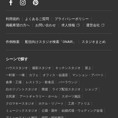
利用規約
よくあるご質問
プライバシーポリシー
掲載希望の方へ
お問い合わせ
求人情報
運営会社
作例検索
配信向けスタジオ検索「ONAIR」
スタジオまとめ
シーンで探す
ハウススタジオ
撮影スタジオ
キッチンスタジオ
屋上
一軒家・一棟
カフェ
オフィス・会議室
マンション・アパート
倉庫・工場
レストラン・飲食店
バーラウンジ
白ホリゾントスタジオ
廃墟
ライブ配信スタジオ
ショップ
古民家
アートギャラリー・ホール
スポーツ施設
クロマキースタジオ
ホテル・リゾート
工房・アトリエ
ミュージックスタジオ
公園・屋外
結婚式場・ウェディング会場
アミューズメント施設
病院・福祉施設