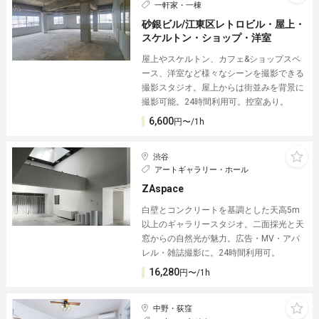
一軒家・一棟
砂銀ビル/江東区レトロビル・屋上・
スケルトン・ショップ・洋室
屋上やスケルトン、カフェ&ショップスペ
ース、洋室など様々なシーンを撮影できる
撮影スタジオ。屋上からは街並みを背景に
撮影可能。24時間利用可。控室あり。
6,600
円〜/1h
渋谷
アートギャラリー・ホール
ZAspace
白壁とコンクリートを基調とした天高5m
以上のギャラリースタジオ。二面採光と天
窓からの自然光が魅力。広告・MV・アパ
レル・雑誌撮影に。24時間利用可。
16,280
円〜/1h
中野・荻窪