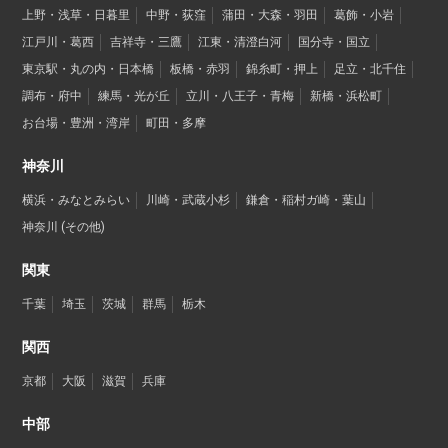
上野・浅草・日暮里
中野・荻窪
蒲田・大森・羽田
葛飾・小岩
江戸川・葛西
吉祥寺・三鷹
江東・清澄白河
国分寺・国立
東京駅・丸の内・日本橋
板橋・赤羽
錦糸町・押上
足立・北千住
調布・府中
練馬・光が丘
立川・八王子・青梅
新橋・浜松町
お台場・豊洲・湾岸
町田・多摩
神奈川
横浜・みなとみらい
川崎・武蔵小杉
鎌倉・稲村ガ崎・葉山
神奈川 (その他)
関東
千葉
埼玉
茨城
群馬
栃木
関西
京都
大阪
滋賀
兵庫
中部