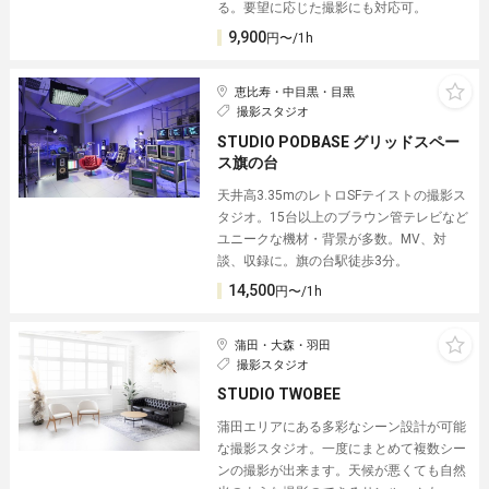
る。要望に応じた撮影にも対応可。
9,900
円〜/1h
恵比寿・中目黒・目黒
撮影スタジオ
STUDIO PODBASE グリッドスペー
ス旗の台
天井高3.35mのレトロSFテイストの撮影ス
タジオ。15台以上のブラウン管テレビなど
ユニークな機材・背景が多数。MV、対
談、収録に。旗の台駅徒歩3分。
14,500
円〜/1h
蒲田・大森・羽田
撮影スタジオ
STUDIO TWOBEE
蒲田エリアにある多彩なシーン設計が可能
な撮影スタジオ。一度にまとめて複数シー
ンの撮影が出来ます。天候が悪くても自然