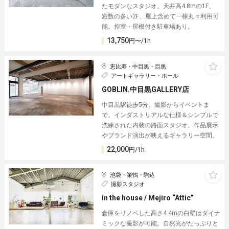
たモダンなスタジオ。天井高4.8mの1F、
窓数の多い2F、屋上含めて一棟丸々利用可
能。控室・屋根付き駐車場あり。
13,750
円〜/1h
恵比寿・中目黒・目黒
アートギャラリー・ホール
GOBLIN.中目黒GALLERY店
中目黒駅徒歩5分。撮影からイベントま
で。インダストリアルな仕様＆シンプルで
洗練された内装の路面スタジオ。作品展示
やブランド演出が映えるギャラリー空間。
22,000
円/1h
池袋・巣鴨・駒込
撮影スタジオ
in the house / Mejiro “Attic”
倉庫をリノベした高さ4.4mの白壁はダイナ
ミックな撮影が可能。自然光がたっぷりと