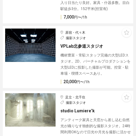
入り日当たり良好。家具・什器多数。目白
駅徒歩3分。152平米(控室有)
7,000
円〜/1h
原宿・代々木
撮影スタジオ
VPLab北参道スタジオ
機材豊富・常駐スタッフ完備の大型LEDス
タジオ。2D、バーチャルプロダクションを
大型LEDに投影した撮影が可能。控室・駐
車場・喫煙スペースあり。
20,000
円〜/1h
足立・北千住
撮影スタジオ
studio Lumiere’k
アンティーク家具と天窓から差し込む自然
光が織りなす独創的な撮影スタジオ。24時
間利用OKなので日光や月光を撮影に活かせ