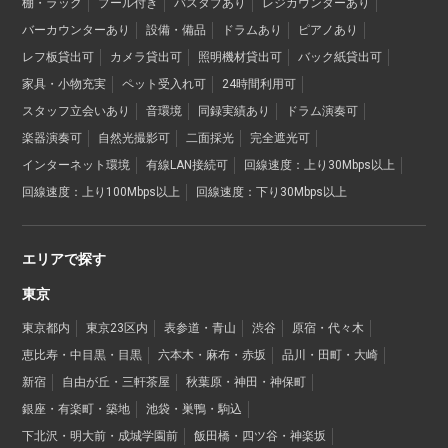
棚・ラック
プール付き
バスタブあり
レジカウンターあり
バーカウンターあり
設備・備品
ドラムあり
ピアノあり
レフ板貸出可
カメラ貸出可
照明機材貸出可
バック紙貸出可
家具・小物充実
ペット受入れ可
24時間利用可
スタッフ立会いあり
音環境
同録実績あり
ドラム演奏可
楽器演奏可
自然光撮影可
二面採光
完全遮光可
インターネット環境
有線LAN接続可
回線速度：上り30Mbps以上
回線速度：上り100Mbps以上
回線速度：下り30Mbps以上
エリアで探す
東京
東京都内
東京23区内
表参道・青山
渋谷
原宿・代々木
恵比寿・中目黒・目黒
六本木・麻布・赤坂
品川・田町・大崎
新宿
自由が丘・三軒茶屋
秋葉原・神田・神保町
銀座・有楽町・築地
池袋・巣鴨・駒込
下北沢・明大前・成城学園前
飯田橋・四ツ谷・神楽坂