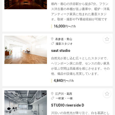
都内・都心の渋谷駅から徒歩7分。フラン
ス洋古書の本棚が並ぶ書庫や、暖炉・洋風
アンティーク家具に包まれた書斎スタジ
オ。取材・撮影やTV番組収録が可能です
16,000
円〜/1h
表参道・青山
撮影スタジオ
saut studio
自然光が差し込む広々としたスタジオで、
ヘリンボーン床に白壁、センスの良い家具
が並ぶ空間は高級感を感じさせます。その
他、備品や設備も充実しています。
4,840
円〜/1h
江戸川・葛西
一軒家・一棟
STUDIO riverside D
川沿いの自然光が降り注ぐ、白を基調とし