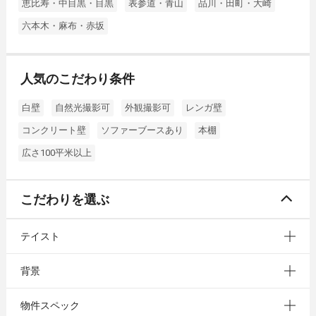
恵比寿・中目黒・目黒
表参道・青山
品川・田町・大崎
六本木・麻布・赤坂
人気のこだわり条件
白壁
自然光撮影可
外観撮影可
レンガ壁
コンクリート壁
ソファーブースあり
本棚
広さ100平米以上
こだわりを選ぶ
テイスト
背景
物件スペック