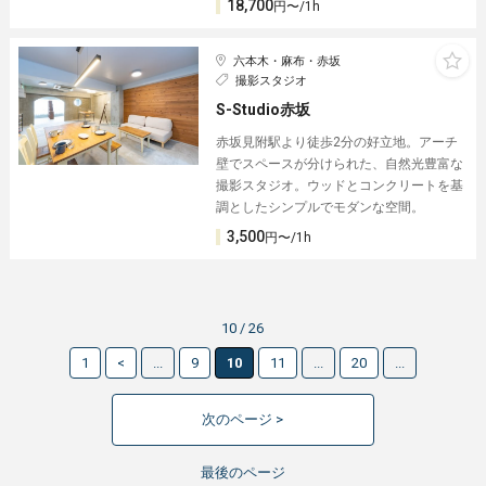
18,700
円〜/1h
六本木・麻布・赤坂
撮影スタジオ
S-Studio赤坂
赤坂見附駅より徒歩2分の好立地。アーチ
壁でスペースが分けられた、自然光豊富な
撮影スタジオ。ウッドとコンクリートを基
調としたシンプルでモダンな空間。
3,500
円〜/1h
10 / 26
1
<
...
9
10
11
...
20
...
次のページ >
最後のページ