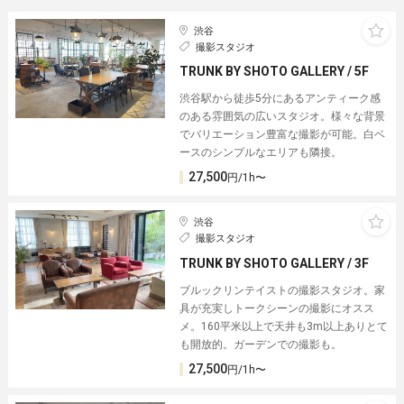
渋谷
撮影スタジオ
TRUNK BY SHOTO GALLERY / 5F
渋谷駅から徒歩5分にあるアンティーク感
のある雰囲気の広いスタジオ。様々な背景
でバリエーション豊富な撮影が可能。白ベ
ースのシンプルなエリアも隣接。
27,500
円/1h〜
渋谷
撮影スタジオ
TRUNK BY SHOTO GALLERY / 3F
ブルックリンテイストの撮影スタジオ。家
具が充実しトークシーンの撮影にオスス
メ。160平米以上で天井も3m以上ありとて
も開放的。ガーデンでの撮影も。
27,500
円/1h〜