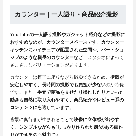
カウンター｜一人語り・商品紹介撮影
YouTubeの一人語り撮影やガジェット紹介などの撮影に
おすすめなのが、カウンタースペース
です。
カウンター
キッチンにハイチェアが配置された空間
や、
バー・ショ
ップのような横長のカウンター
など、スタジオによって
さまざまなバリエーションがあります。
カウンターは椅子に座りながら撮影できるため、
構図が
安定しやすく
、
長時間の撮影でも負担が少ない
のが特長
です。また、
手元で商品を見せたり操作したりといった
動きも自然に取り入れやすく、商品紹介やレビュー系の
コンテンツにも
適しています。
背景に奥行きが生まれることで
映像に立体感が出やす
く
、
シンプルながらも“しっかり作られた感”のある画作
りができるのも魅力
です。