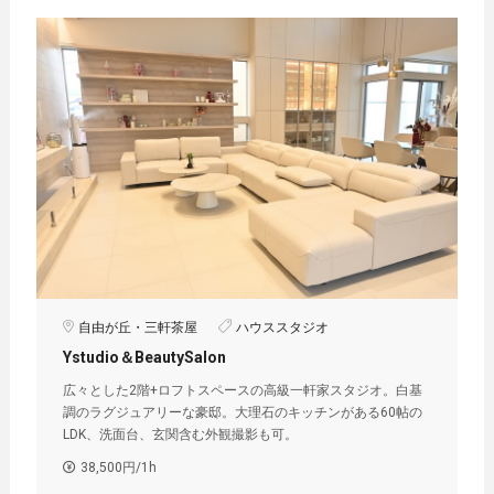
自由が丘・三軒茶屋
ハウススタジオ
Ystudio＆BeautySalon
広々とした2階+ロフトスペースの高級一軒家スタジオ。白基
調のラグジュアリーな豪邸。大理石のキッチンがある60帖の
LDK、洗面台、玄関含む外観撮影も可。
38,500円/1h