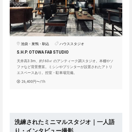
池袋・巣鴨・駒込
ハウススタジオ
S.H.P. OTOWA FAB STUDIO
天井高3.3m、約160㎡ のアンティーク調スタジオ。本棚やソ
ファなど背景豊富。ミシンやプリンターが設置されたアトリ
エスペースあり。控室・駐車場完備。
26,400円〜/1h
洗練されたミニマルスタジオ｜一人語
り・インタビュー撮影