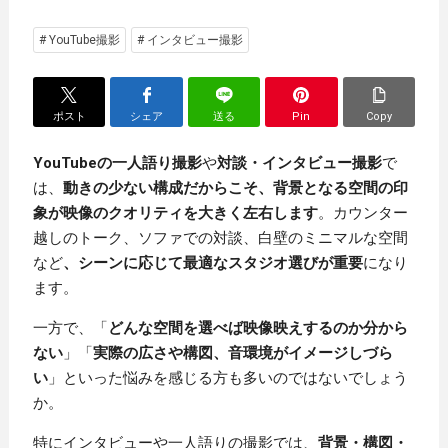
# YouTube撮影
# インタビュー撮影
ポスト
シェア
送る
Pin
Copy
YouTubeの一人語り撮影
や
対談・インタビュー撮影
で
は、
動きの少ない構成だからこそ、背景となる空間の印
象が映像のクオリティを大きく左右します
。カウンター
越しのトーク、ソファでの対談、白壁のミニマルな空間
など
、シーンに応じて最適なスタジオ選びが重要
になり
ます。
一方で、「
どんな空間を選べば映像映えするのか分から
ない
」「
実際の広さや構図、音環境がイメージしづら
い
」といった悩みを感じる方も多いのではないでしょう
か。
特にインタビューや一人語りの撮影では、
背景・構図・