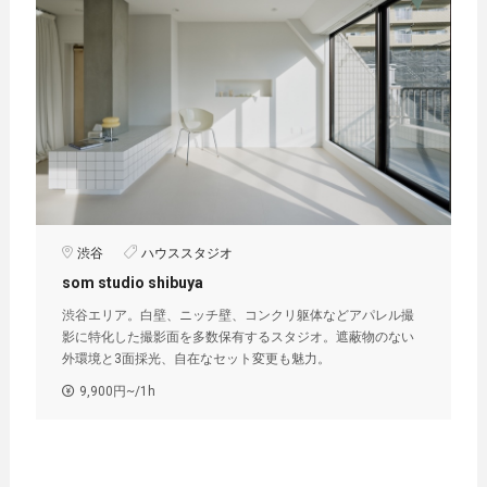
渋谷
ハウススタジオ
som studio shibuya
渋谷エリア。白壁、ニッチ壁、コンクリ躯体などアパレル撮
影に特化した撮影面を多数保有するスタジオ。遮蔽物のない
外環境と3面採光、自在なセット変更も魅力。
9,900円~/1h