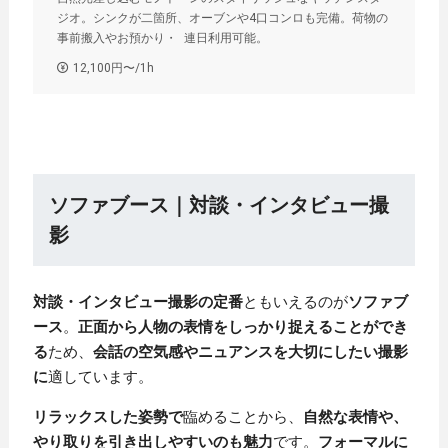
ジオ。シンクが二箇所、オーブンや4口コンロも完備。荷物の
事前搬入やお預かり・ 連日利用可能。
12,100円〜/1h
ソファブース｜対談・インタビュー撮
影
対談・インタビュー撮影の定番
ともいえるのが
ソファブ
ース
。
正面から人物の表情をしっかり捉えることができ
る
ため、
会話の空気感やニュアンスを大切にしたい撮影
に
適しています。
リラックスした姿勢で
臨めることから、
自然な表情や、
やり取りを引き出しやすいのも魅力
です。
フォーマルに