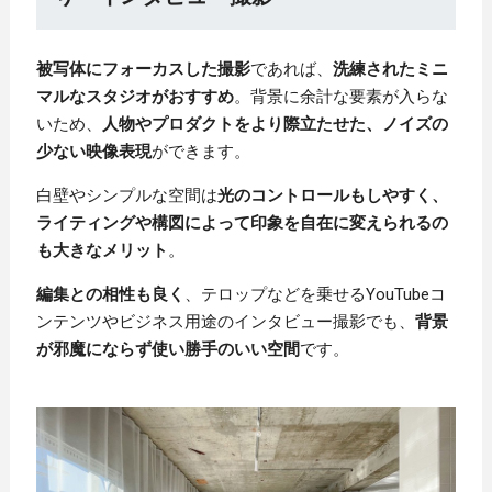
被写体にフォーカスした撮影
であれば、
洗練されたミニ
マルなスタジオがおすすめ
。背景に余計な要素が入らな
いため、
人物やプロダクトをより際立たせた、ノイズの
少ない映像表現
ができます。
白壁やシンプルな空間は
光のコントロールもしやすく、
ライティングや構図によって印象を自在に変えられるの
も大きなメリット
。
編集との相性も良く
、テロップなどを乗せるYouTubeコ
ンテンツやビジネス用途のインタビュー撮影でも、
背景
が邪魔にならず使い勝手のいい空間
です。