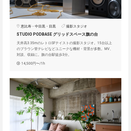
恵比寿・中目黒・目黒
撮影スタジオ
STUDIO PODBASE グリッドスペース旗の台
天井高3.35mのレトロSFテイストの撮影スタジオ。15台以上
のブラウン管テレビなどユニークな機材・背景が多数。MV、
対談、収録に。旗の台駅徒歩3分。
14,500円〜/1h