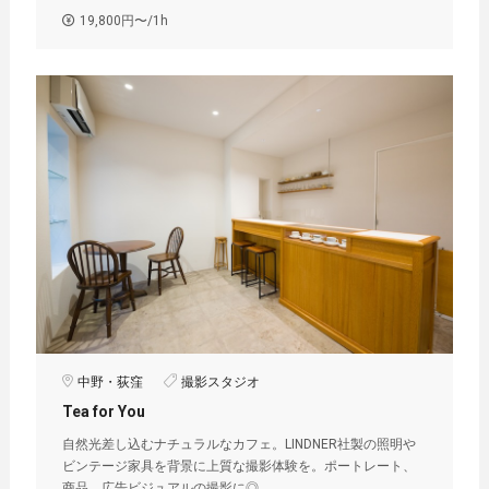
19,800円〜/1h
中野・荻窪
撮影スタジオ
Tea for You
自然光差し込むナチュラルなカフェ。LINDNER社製の照明や
ビンテージ家具を背景に上質な撮影体験を。ポートレート、
商品、広告ビジュアルの撮影に◎