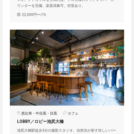
ウンターを完備。楽器演奏可。控室あり。
22,000円〜/1h
恵比寿・中目黒・目黒
カフェ
LOBBY／ロビー池尻大橋
池尻大橋駅徒歩3分の撮影スタジオ。自然光が射す珍しいバー