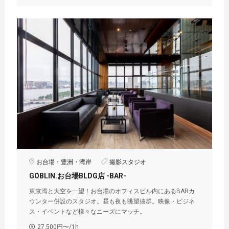
お台場・豊洲・湾岸
撮影スタジオ
GOBLIN.お台場BLDG店 -BAR-
東京湾と大空を一望！お台場のオフィスビル内にあるBARカ
ウンター併設のスタジオ。昼も夜も眺望抜群。映像・ビジネ
ス・イベントなど様々なニーズにマッチ。
27,500円〜/1h