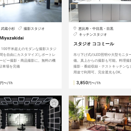
・武蔵小杉
撮影スタジオ
恵比寿・中目黒・目黒
キッチンスタジオ
 Miyazakidai
スタジオ ココミール
・100平米超えのモダンな撮影スタジ
間を自由にカスタマイズしポートレ
吊り下げ式のLED照明や大型モニタ
ービー撮影・商品撮影に。無料の機
備。真上からの撮影も可能。料理撮
/駐車場を完備
撮影・番組収録・テストキッチンな
用途で利用可。完全遮光もOK。
3,850
円〜/1h
円〜/1h