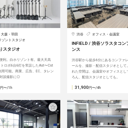
・大森・羽田
渋谷
オフィス・会議室
リゾントスタジオ
INFIELD / 渋谷ソラスタコ
りスタジオ
ンス
便利。白ホリゾント有。最大天高
渋谷駅から徒歩6分にあるコンファ
ストロボ6台6灯を常設したAst〜Cst
ールを、撮影・配信スタジオとして
利用可能。商業、広告、EC、タレン
れた空間は、会議室やオフィスとし
対談撮影に◎
ろん、配信スタジオとしても。
31,900
円〜/1h
円〜/4h