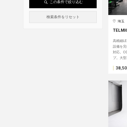
この条件で絞り込む
検索条件をリセット
埼玉
TELMI
高精細L
設備を完
対応。C
プ。大型
38,5