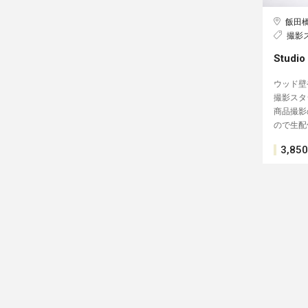
飯田
撮影
Stud
ウッド壁
撮影スタ
商品撮影の
ので生配
3,850