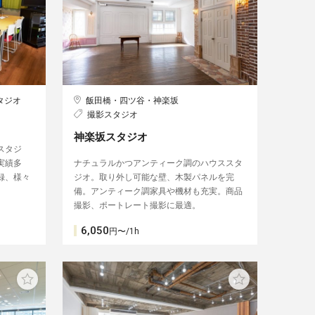
タジオ
飯田橋・四ツ谷・神楽坂
撮影スタジオ
-
神楽坂スタジオ
スタジ
実績多
ナチュラルかつアンティーク調のハウススタ
録、様々
ジオ。取り外し可能な壁、木製パネルを完
。
備。アンティーク調家具や機材も充実。商品
撮影、ポートレート撮影に最適。
6,050
円〜/1h