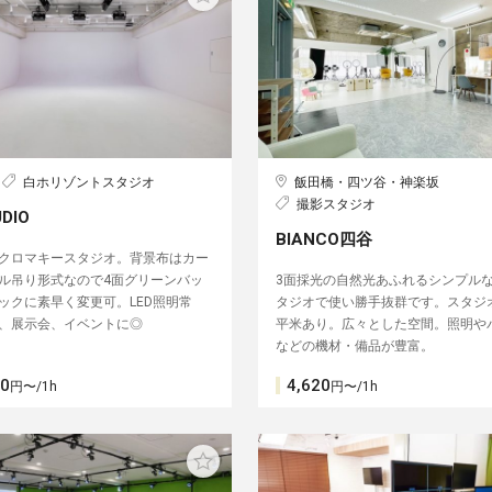
白ホリゾントスタジオ
飯田橋・四ツ谷・神楽坂
撮影スタジオ
UDIO
BIANCO四谷
クロマキースタジオ。背景布はカー
ル吊り形式なので4面グリーンバッ
3面採光の自然光あふれるシンプル
ックに素早く変更可。LED照明常
タジオで使い勝手抜群です。スタジオ
、展示会、イベントに◎
平米あり。広々とした空間。照明や
などの機材・備品が豊富。
00
4,620
円〜/1h
円〜/1h