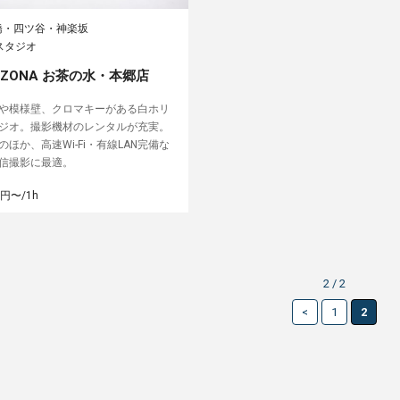
橋・四ツ谷・神楽坂
スタジオ
io ZONA お茶の水・本郷店
や模様壁、クロマキーがある白ホリ
ジオ。撮影機材のレンタルが充実。
ほか、高速Wi-Fi・有線LAN完備な
信撮影に最適。
円〜/1h
2 / 2
<
1
2