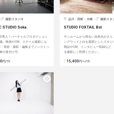
撮影スタジオ
品川・田町・大崎
撮影スタ
C STUDIO Soka
STUDIO FOXTAIL Bst
ED導入！バーチャルプロダクション
サンルームから明るい自然光が入り
備。映画やCM、スチール撮影にも
ングウッドと白を基調としたスタジ
G・美術・撮影・編集までノンストッ
雑誌やCM、インタビュー収録など
車の直付け可。
る撮影にご利用ください。
00
15,400
円/1h
円〜/1h