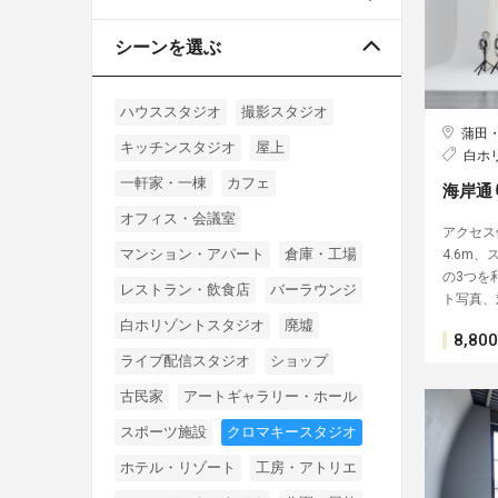
シーンを選ぶ
ハウススタジオ
撮影スタジオ
蒲田
キッチンスタジオ
屋上
白ホ
一軒家・一棟
カフェ
海岸通
オフィス・会議室
アクセス
マンション・アパート
倉庫・工場
4.6m、
の3つを
レストラン・飲食店
バーラウンジ
ト写真、
白ホリゾントスタジオ
廃墟
8,800
ライブ配信スタジオ
ショップ
古民家
アートギャラリー・ホール
スポーツ施設
クロマキースタジオ
ホテル・リゾート
工房・アトリエ