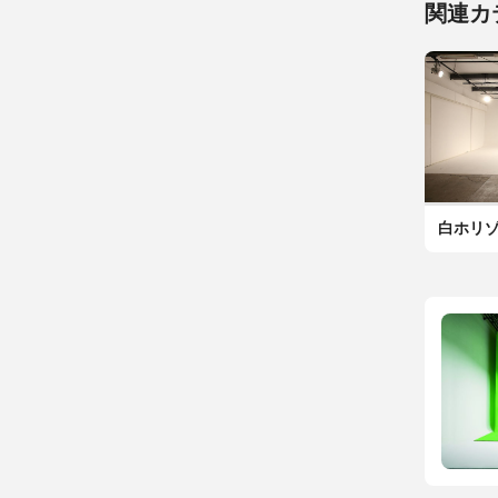
関連カ
白ホリ