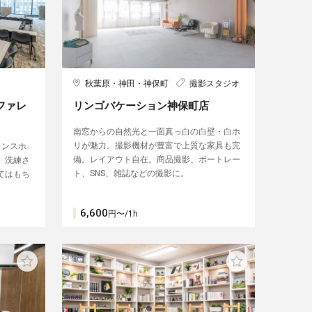
秋葉原・神田・神保町
撮影スタジオ
ンファレ
リンゴバケーション神保町店
南窓からの自然光と一面真っ白の白壁・白ホ
リが魅力。撮影機材が豊富で上質な家具も完
レンスホ
備。レイアウト自在。商品撮影、ポートレー
。洗練さ
ト、SNS、雑誌などの撮影に。
てはもち
6,600
円〜/1h