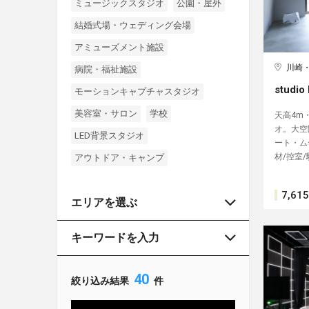
ミュージックスタジオ
公園・屋外
結婚式場・ウェディング会場
アミューズメント施設
川崎
病院・福祉施設
studio
モーションキャプチャスタジオ
美容室・サロン
学校
天高4m
オ。大空
LED背景スタジオ
ート・ム
材/控室
アウトドア・キャンプ
7,615
エリアを選ぶ
キーワードを入力
40
絞り込み結果
件