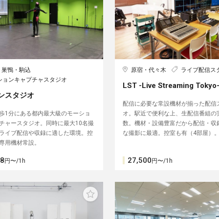
・巣鴨・駒込
原宿・代々木
ライブ配信ス
ションキャプチャスタジオ
LST -Live Streaming Tokyo
ンスタジオ
配信に必要な常設機材が揃った配信
歩1分にある都内最大級のモーショ
オ。駅近で便利な上、生配信番組の
チャースタジオ。同時に最大10名撮
数。機材・設備豊富だから配信・収
ライブ配信や収録に適した環境。控
な撮影に最適。控室も有（4部屋）
専用機材常設。
38
27,500
円〜/1h
円〜/1h