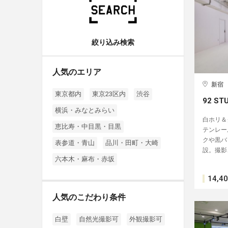
絞り込み検索
人気のエリア
新宿
東京都内
東京23区内
渋谷
92 ST
横浜・みなとみらい
白ホリ＆
恵比寿・中目黒・目黒
テンレー
クや黒バ
表参道・青山
品川・田町・大崎
設。撮影
六本木・麻布・赤坂
14,4
人気のこだわり条件
白壁
自然光撮影可
外観撮影可