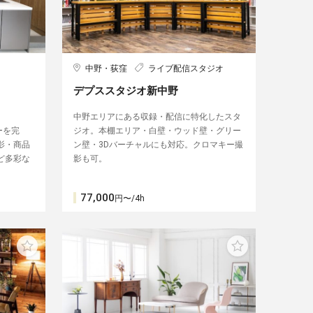
中野・荻窪
ライブ配信スタジオ
デプススタジオ新中野
中野エリアにある収録・配信に特化したスタ
ーを完
ジオ。本棚エリア・白壁・ウッド壁・グリー
影・商品
ン壁・3Dバーチャルにも対応。クロマキー撮
ど多彩な
影も可。
77,000
円〜/4h