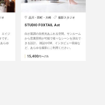
ジオ
品川・田町・大崎
撮影スタジオ
STUDIO FOXTAIL Ast
、エイジ
白が基調の自然光あふれる空間。サンルーム
オです。
から窓裏照明が可能で様々なシーンを演出で
、あらゆ
きる設計。 雑誌やCM、インタビュー収録な
ど、あらゆる撮影にご利用ください。
15,400
円〜/1h