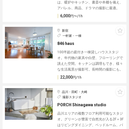
は、暖炉やキッチン、書斎や本棚を備え、
アパレル、商品、ドラマの撮影に最適。
6,000
円〜/1h
新宿
一軒家・一棟
846 haus
100坪超の庭付き一棟貸しハウススタジ
オ。年代物の家具や白壁、フローリングで
誂えた空間。キッチンは調理もでき、様々
な生活風景が撮影可。長時間の撮影にも。
22,000
円/1h
品川・田町・大崎
撮影スタジオ
PORCH Shinagawa studio
品川エリアの複数フロア利用可能なスタジ
オ。グリーンが豊富で自然光が入る2F＋3F
はリビングダイニング、ベッドルーム、バ