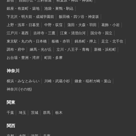
新宿
自由が丘・三軒茶屋
秋葉原・神田・神保町
銀座・有楽町・築地
池袋・巣鴨・駒込
下北沢・明大前・成城学園前
飯田橋・四ツ谷・神楽坂
上野・浅草・日暮里
中野・荻窪
蒲田・大森・羽田
葛飾・小岩
江戸川・葛西
吉祥寺・三鷹
江東・清澄白河
国分寺・国立
東京駅・丸の内・日本橋
板橋・赤羽
錦糸町・押上
足立・北千住
調布・府中
練馬・光が丘
立川・八王子・青梅
新橋・浜松町
お台場・豊洲・湾岸
町田・多摩
神奈川
横浜・みなとみらい
川崎・武蔵小杉
鎌倉・稲村ガ崎・葉山
神奈川 (その他)
関東
千葉
埼玉
茨城
群馬
栃木
関西
京都
大阪
滋賀
兵庫