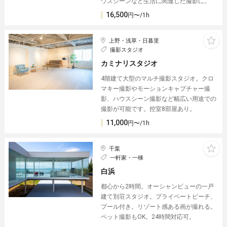
ウスシーンなど生活に関連した撮影に。
16,500
円〜/1h
上野・浅草・日暮里
撮影スタジオ
カミナリスタジオ
4階建て大型のマルチ撮影スタジオ。クロ
マキー撮影やモーションキャプチャー撮
影、ハウスシーン撮影など幅広い用途での
撮影が可能です。控室8部屋あり。
11,000
円〜/1h
千葉
一軒家・一棟
白浜
都心から2時間。オーシャンビューの一戸
建て別荘スタジオ。プライベートビーチ、
プール付き。リゾート感ある画が撮れる。
ペット撮影もOK。24時間対応可。