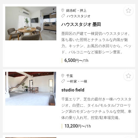
錦糸町・押上
ハウススタジオ
ハウススタジオ 墨田
墨田区の戸建て一棟貸切ハウススタジオ。
落ち着いた照明とナチュラルな内装が魅
力。キッチン、お風呂の水回りから、ベッ
ド、バルコニーなど撮影シーン豊富。
6,500
円〜/1h
千葉
一軒家・一棟
studio field
千葉エリア、芝生の庭付き一棟ハウススタ
ジオ。白壁に、タイル/モルタル/フローリ
ング床のモダンかつナチュラルな空間。車
体の乗り入れ可。控室/駐車場完備。
13,200
円〜/1h