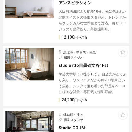
アンスピラシオン
大阪府池田駅より徒歩10分。光に包まれた
北欧テイストの撮影スタジオ。トレンドか
らクラシカルな世界観まで対応。白とベー
ジュの可動壁あり。外観撮影可。
12,100
円〜/1h
恵比寿・中目黒・目黒
撮影スタジオ
studio itto目黒碑文谷1Fst
学芸大学駅より徒歩15分。自然光がたっぷ
り入り、ワンフロアながら約200平米とい
う広さ。シックで落ち着いた部屋をベース
に様々な背景・雰囲気で撮影可能。
24,200
円〜/1h
錦糸町・押上
撮影スタジオ
Studio COU6H