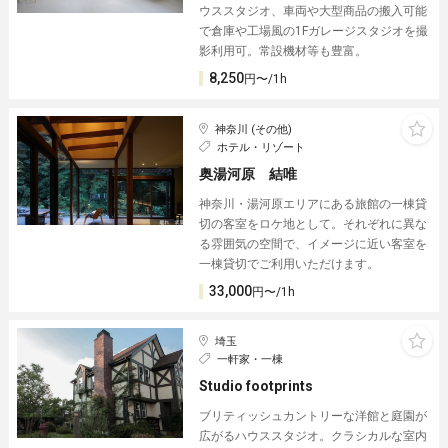
ウススタジオ、車両や大型商品の搬入可能
で倉庫や工場風の1Fガレージスタジオを撮
影利用可。常設機材等も豊富。
8,250
円〜/1h
神奈川 (その他)
ホテル・リゾート
奥湯河原 結唯
神奈川・湯河原エリアにある旅館の一棟貸
切の客室をロケ地として。それぞれに異な
る雰囲気の空間で、イメージに近い客室を
一棟貸切でご利用いただけます。
33,000
円〜/1h
埼玉
一軒家・一棟
Studio footprints
ブリティッシュカントリーな洋館と庭園が
広がるハウススタジオ。クラシカルな室内