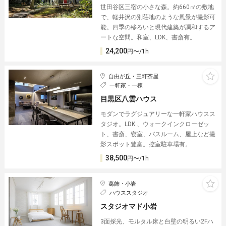
世田谷区三宿の小さな森。約660㎡の敷地
で、軽井沢の別荘地のような風景が撮影可
能。四季の移ろいと現代建築が調和するア
ートな空間。和室、LDK、書斎有。
24,200
円〜/1h
自由が丘・三軒茶屋
一軒家・一棟
目黒区八雲ハウス
モダンでラグジュアリーな一軒家ハウスス
タジオ。LDK 、ウォークインクローゼッ
ト、書斎、寝室、バスルーム、屋上など撮
影スポット豊富。控室駐車場有。
38,500
円〜/1h
葛飾・小岩
ハウススタジオ
スタジオマド小岩
3面採光、モルタル床と白壁の明るい2Fハ