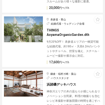
スルームがあり様々な撮影に最適。
20,000
円〜/1h
表参道・青山
結婚式場・ウェディング会場
THINGS
AoyamaOrganicGarden.dth
9月20%OFF！ 表参道エリアの一棟貸可能
な結婚式場。約180㎡・天高6.2mのバンケ
ットやチャペル、控室を備え、スチール・
ムービー撮影や展示会に対応。
17,600
円〜/1h
鎌倉・稲村ガ崎・葉山
ハウススタジオ
浜諸磯デッキハウス
神奈川エリアの木の温もりが感じられるリ
ノベーション古民家。料理の物撮りを含む
レシピ本撮影や家族団欒の時間を過ごすハ