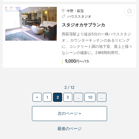
中野・荻窪
ハウススタジオ
スタジオカサブランカ
西荻窪駅より徒歩5分の一棟ハウススタジ
オ 。カウンターキッチンのあるリビング
に、コンクリート調の地下室、屋上と様々
なシーンの撮影に。24時間利用可。
9,000
円〜/1h
2 / 12
<
1
2
3
...
10
...
次のページ >
最後のページ