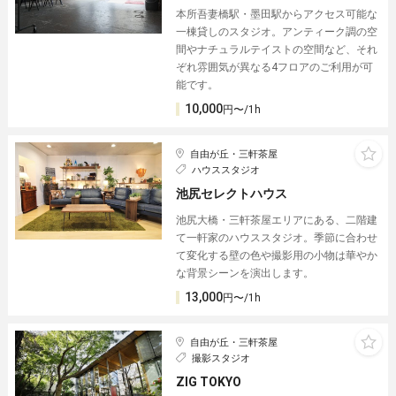
本所吾妻橋駅・墨田駅からアクセス可能な
一棟貸しのスタジオ。アンティーク調の空
間やナチュラルテイストの空間など、それ
ぞれ雰囲気が異なる4フロアのご利用が可
能です。
10,000
円〜/1h
自由が丘・三軒茶屋
ハウススタジオ
池尻セレクトハウス
池尻大橋・三軒茶屋エリアにある、二階建
て一軒家のハウススタジオ。季節に合わせ
て変化する壁の色や撮影用の小物は華やか
な背景シーンを演出します。
13,000
円〜/1h
自由が丘・三軒茶屋
撮影スタジオ
ZIG TOKYO