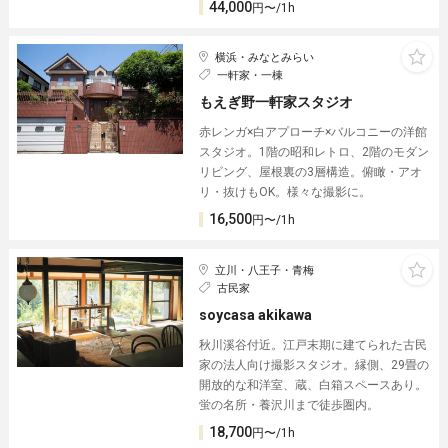
44,000
円〜/1h
横浜・みなとみらい
一軒家・一棟
もえぎ野一軒家スタジオ
赤レンガ×白アプローチ×バルコニーの洋館
スタジオ。1階の昭和レトロ、2階のモダン
リビング、屋根裏の3層構造。俯瞰・アオ
リ・抜けもOK。様々な撮影に。
16,500
円〜/1h
立川・八王子・青梅
古民家
soycasa akikawa
秋川溪谷付近。江戸末期に建てられた古民
家の法人向け撮影スタジオ。縁側、29畳の
開放的な和洋室、蔵、白箱スペースあり。
蛍の名所・養沢川まで徒歩圏内。
18,700
円〜/1h