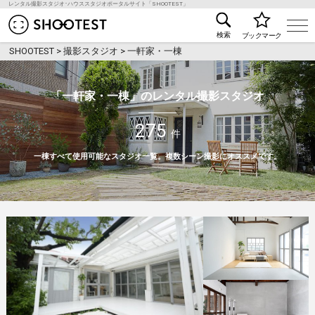
レンタル撮影スタジオ･ハウススタジオポータルサイト「SHOOTEST」
レンタル撮影スタジオ･ハウススタジオ検索のSHOO
検索
ブックマーク
SHOOTEST
>
撮影スタジオ
>
一軒家・一棟
「一軒家・一棟」のレンタル撮影スタジオ
275
件
一棟すべて使用可能なスタジオ一覧。複数シーン撮影にオススメです。