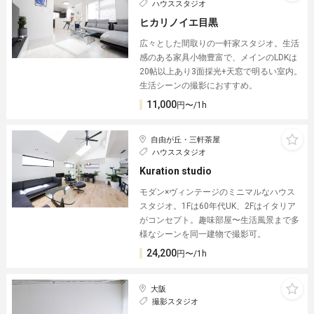
ハウススタジオ
ヒカリノイエ目黒
広々とした間取りの一軒家スタジオ。生活
感のある家具小物豊富で、メインのLDKは
20帖以上あり3面採光+天窓で明るい室内。
生活シーンの撮影におすすめ。
11,000
円〜/1h
自由が丘・三軒茶屋
ハウススタジオ
Kuration studio
モダン×ヴィンテージのミニマルなハウス
スタジオ。1Fは60年代UK、2Fはイタリア
がコンセプト。趣味部屋〜生活風景まで多
様なシーンを同一建物で撮影可。
24,200
円〜/1h
大阪
撮影スタジオ