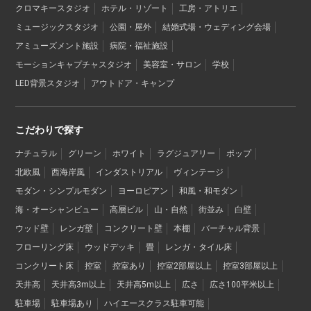
クロマキースタジオ
ホテル・リゾート
工房・アトリエ
ミュージックスタジオ
公園・屋外
結婚式場・ウェディング会場
アミューズメント施設
病院・福祉施設
モーションキャプチャスタジオ
美容室・サロン
学校
LED背景スタジオ
アウトドア・キャンプ
こだわりで探す
ナチュラル
グリーン
ホワイト
ラグジュアリー
ポップ
北欧風
西海岸風
インダストリアル
ヴィンテージ
モダン・シンプルモダン
ヨーロピアン
和風・和モダン
海・オーシャンビュー
高層ビル
山・自然
街並み
白壁
ウッド壁
レンガ壁
コンクリート壁
本棚
バーチャル背景
フローリング床
ウッドデッキ
畳
レンガ・タイル床
コンクリート床
控室
控室あり
控室2部屋以上
控室3部屋以上
天井高
天井高3m以上
天井高5m以上
広さ
広さ100平米以上
駐車場
駐車場あり
ハイエースクラス駐車可能