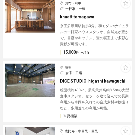
調布・府中
一軒家・一棟
khaatt tamagawa
京王多摩川駅徒歩3分。和モダン×ナチュラ
ルの一軒家ハウススタジオ。自然光が豊か
で、書斎やキッチン、畳の寝室まで多彩な
撮影が可能です。
15,000
円〜/1h
埼玉
倉庫・工場
DICE STUDIO-higashi kawaguchi-
総面積約400㎡、最高天井高約8.5mの大型
倉庫スタジオ。セットを建て込んでの長期
利用から車両を入れての合成素材や物撮り
など、多用途での利用が可能。
※要相談
恵比寿・中目黒・目黒