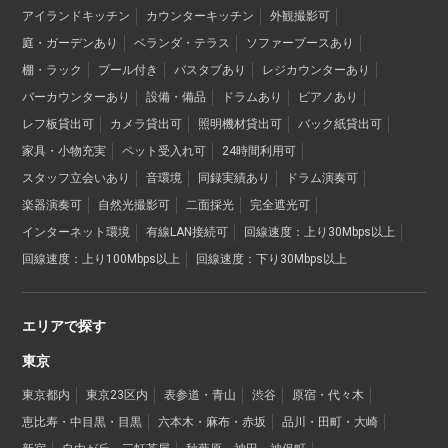
アイランドキッチン
カウンターキッチン
外観撮影可
庭・ガーデンあり
ベランダ・テラス
ソファーブースあり
棚・ラック
プール付き
バスタブあり
レジカウンターあり
バーカウンターあり
設備・備品
ドラムあり
ピアノあり
レフ板貸出可
カメラ貸出可
照明機材貸出可
バック紙貸出可
家具・小物充実
ペット受入れ可
24時間利用可
スタッフ立会いあり
音環境
同録実績あり
ドラム演奏可
楽器演奏可
自然光撮影可
二面採光
完全遮光可
インターネット環境
有線LAN接続可
回線速度：上り30Mbps以上
回線速度：上り100Mbps以上
回線速度：下り30Mbps以上
エリアで探す
東京
東京都内
東京23区内
表参道・青山
渋谷
原宿・代々木
恵比寿・中目黒・目黒
六本木・麻布・赤坂
品川・田町・大崎