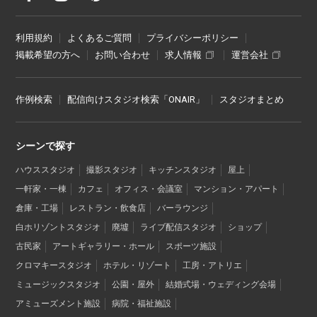
利用規約
よくあるご質問
プライバシーポリシー
掲載希望の方へ
お問い合わせ
求人情報
運営会社
作例検索
配信向けスタジオ検索「ONAIR」
スタジオまとめ
シーンで探す
ハウススタジオ
撮影スタジオ
キッチンスタジオ
屋上
一軒家・一棟
カフェ
オフィス・会議室
マンション・アパート
倉庫・工場
レストラン・飲食店
バーラウンジ
白ホリゾントスタジオ
廃墟
ライブ配信スタジオ
ショップ
古民家
アートギャラリー・ホール
スポーツ施設
クロマキースタジオ
ホテル・リゾート
工房・アトリエ
ミュージックスタジオ
公園・屋外
結婚式場・ウェディング会場
アミューズメント施設
病院・福祉施設