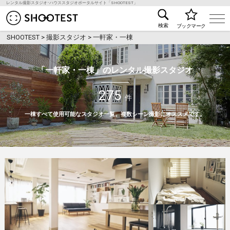
レンタル撮影スタジオ･ハウススタジオポータルサイト「SHOOTEST」
レンタル撮影スタジオ･ハウススタジオ検索のSHOO
検索
ブックマーク
SHOOTEST
>
撮影スタジオ
>
一軒家・一棟
「一軒家・一棟」のレンタル撮影スタジオ
275
件
一棟すべて使用可能なスタジオ一覧。複数シーン撮影にオススメです。