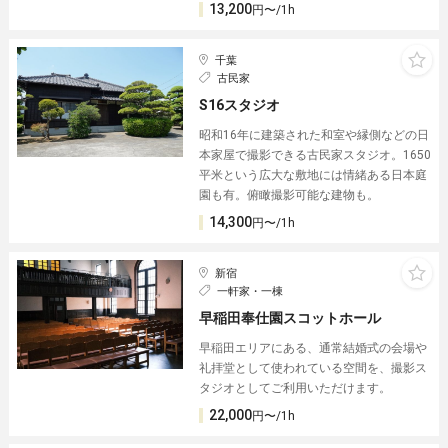
13,200
円〜/1h
千葉
古民家
S16スタジオ
昭和16年に建築された和室や縁側などの日
本家屋で撮影できる古民家スタジオ。1650
平米という広大な敷地には情緒ある日本庭
園も有。俯瞰撮影可能な建物も。
14,300
円〜/1h
新宿
一軒家・一棟
早稲田奉仕園スコットホール
早稲田エリアにある、通常結婚式の会場や
礼拝堂として使われている空間を、撮影ス
タジオとしてご利用いただけます。
22,000
円〜/1h