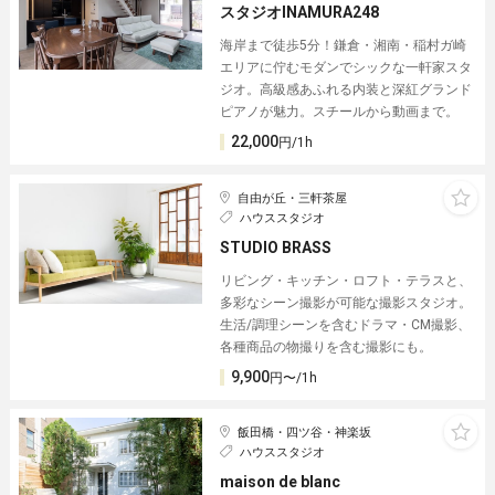
スタジオINAMURA248
海岸まで徒歩5分！鎌倉・湘南・稲村ガ崎
エリアに佇むモダンでシックな一軒家スタ
ジオ。高級感あふれる内装と深紅グランド
ピアノが魅力。スチールから動画まで。
22,000
円/1h
自由が丘・三軒茶屋
ハウススタジオ
STUDIO BRASS
リビング・キッチン・ロフト・テラスと、
多彩なシーン撮影が可能な撮影スタジオ。
生活/調理シーンを含むドラマ・CM撮影、
各種商品の物撮りを含む撮影にも。
9,900
円〜/1h
飯田橋・四ツ谷・神楽坂
ハウススタジオ
maison de blanc