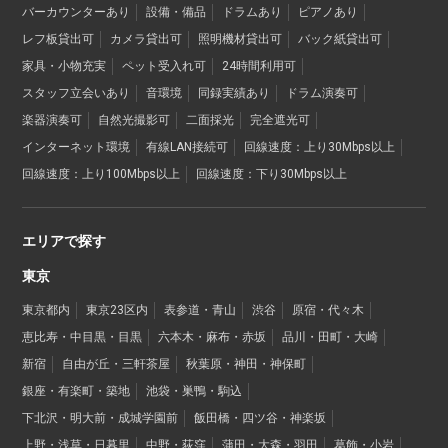
バーカウンターあり
設備・備品
ドラムあり
ピアノあり
レフ板貸出可
カメラ貸出可
照明機材貸出可
バック紙貸出可
家具・小物充実
ペット受入れ可
24時間利用可
スタッフ立会いあり
音環境
同録実績あり
ドラム演奏可
楽器演奏可
自然光撮影可
二面採光
完全遮光可
インターネット環境
有線LAN接続可
回線速度：上り30Mbps以上
回線速度：上り100Mbps以上
回線速度：下り30Mbps以上
エリアで探す
東京
東京都内
東京23区内
表参道・青山
渋谷
原宿・代々木
恵比寿・中目黒・目黒
六本木・麻布・赤坂
品川・田町・大崎
新宿
自由が丘・三軒茶屋
秋葉原・神田・神保町
銀座・有楽町・築地
池袋・巣鴨・駒込
下北沢・明大前・成城学園前
飯田橋・四ツ谷・神楽坂
上野・浅草・日暮里
中野・荻窪
蒲田・大森・羽田
葛飾・小岩