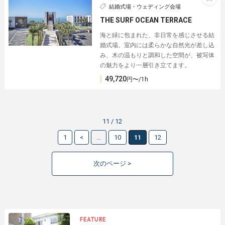
結婚式場・ウェディング会場
THE SURF OCEAN TERRACE
海と緑に包まれた、非日常を感じさせる結
婚式場。室内には柔らかな自然光が差し込
み、木の温もりと調和した空間が、被写体
の魅力をより一層引き立てます。
49,720
円〜/1h
11 / 12
1
<
...
10
11
12
次のページ >
FEATURE