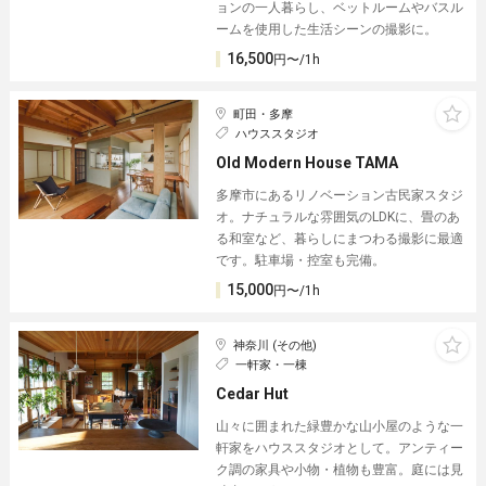
ョンの一人暮らし、ベットルームやバスル
ームを使用した生活シーンの撮影に。
16,500
円〜/1h
町田・多摩
ハウススタジオ
Old Modern House TAMA
多摩市にあるリノベーション古民家スタジ
オ。ナチュラルな雰囲気のLDKに、畳のあ
る和室など、暮らしにまつわる撮影に最適
です。駐車場・控室も完備。
15,000
円〜/1h
神奈川 (その他)
一軒家・一棟
Cedar Hut
山々に囲まれた緑豊かな山小屋のような一
軒家をハウススタジオとして。アンティー
ク調の家具や小物・植物も豊富。庭には見