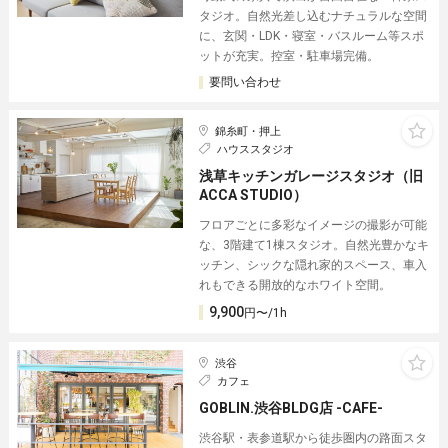
タジオ。自然光差し込むナチュラルな空間
に、玄関・LDK・寝室・バスルーム等スポ
ットが充実。控室・駐車場完備。
要問い合わせ
錦糸町・押上
ハウススタジオ
浅草キッチンガレージスタジオ（旧
ACCA STUDIO）
フロアごとに多彩なイメージの撮影が可能
な、3階建て1棟スタジオ。自然光豊かなキ
ッチン、シックな隠れ家的スペース、車入
れもできる開放的なホワイト空間。
9,900
円〜/1h
渋谷
カフェ
GOBLIN.渋谷BLDG店 -CAFE-
渋谷駅・表参道駅から徒歩圏内の路面スタ