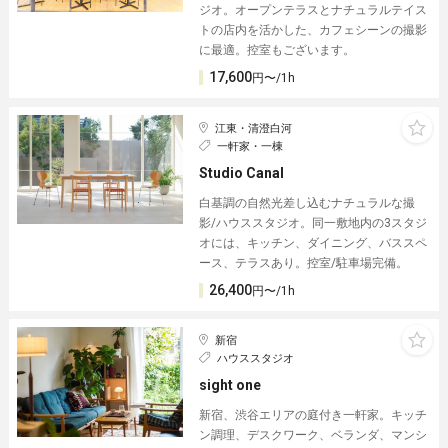
ジオ。オープンテラスとナチュラルテイス
トの店内を活かした、カフェシーンの撮影
に最適。控室もございます。
17,600
円〜/1h
江東・清澄白河
一軒家・一棟
Studio Canal︎
白基調の自然光差し込むナチュラルな撮
影/ハウススタジオ。同一敷地内の3スタジ
オには、キッチン、ダイニング、バススペ
ース、テラスあり。控室/駐車場完備。
26,400
円〜/1h
新宿
ハウススタジオ
sight one
新宿、渋谷エリアの庭付き一軒家。キッチ
ン調理、デスクワーク、ベランダ、マンシ