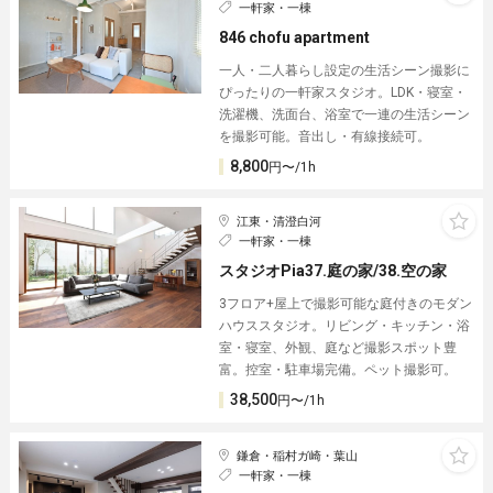
一軒家・一棟
846 chofu apartment
一人・二人暮らし設定の生活シーン撮影に
ぴったりの一軒家スタジオ。LDK・寝室・
洗濯機、洗面台、浴室で一連の生活シーン
を撮影可能。音出し・有線接続可。
8,800
円〜/1h
江東・清澄白河
一軒家・一棟
スタジオPia37.庭の家/38.空の家
3フロア+屋上で撮影可能な庭付きのモダン
ハウススタジオ。リビング・キッチン・浴
室・寝室、外観、庭など撮影スポット豊
富。控室・駐車場完備。ペット撮影可。
38,500
円〜/1h
鎌倉・稲村ガ崎・葉山
一軒家・一棟