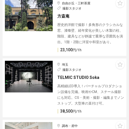
自由が丘・三軒茶屋
撮影スタジオ
方斎庵
歴史的洋館で撮影！多角形のクラシカルな
窓、漆喰壁、経年変化が美しい木製の柱、
階段、建具などが静謐で重厚な雰囲気を演
出。1階・2階に洋室や和室があり。
23,100
円/1h
埼玉
撮影スタジオ
TELMIC STUDIO Soka
高精細LED導入！バーチャルプロダクショ
ン設備を完備。映画やCM、スチール撮影
にも対応。CG・美術・撮影・編集までノン
ストップ。大型車の直付け可。
38,500
円/1h
調布・府中