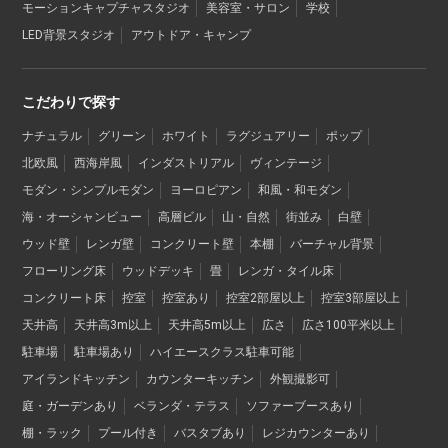
モーションキャプチャスタジオ
美容室・サロン
学校
LED背景スタジオ
アウトドア・キャンプ
こだわりで探す
ナチュラル
グリーン
ホワイト
ラグジュアリー
ポップ
北欧風
西海岸風
インダストリアル
ヴィンテージ
モダン・シンプルモダン
ヨーロピアン
和風・和モダン
海・オーシャンビュー
高層ビル
山・自然
街並み
白壁
ウッド壁
レンガ壁
コンクリート壁
本棚
バーチャル背景
フローリング床
ウッドデッキ
畳
レンガ・タイル床
コンクリート床
控室
控室あり
控室2部屋以上
控室3部屋以上
天井高
天井高3m以上
天井高5m以上
広さ
広さ100平米以上
駐車場
駐車場あり
ハイエースクラス駐車可能
アイランドキッチン
カウンターキッチン
外観撮影可
庭・ガーデンあり
ベランダ・テラス
ソファーブースあり
棚・ラック
プール付き
バスタブあり
レジカウンターあり