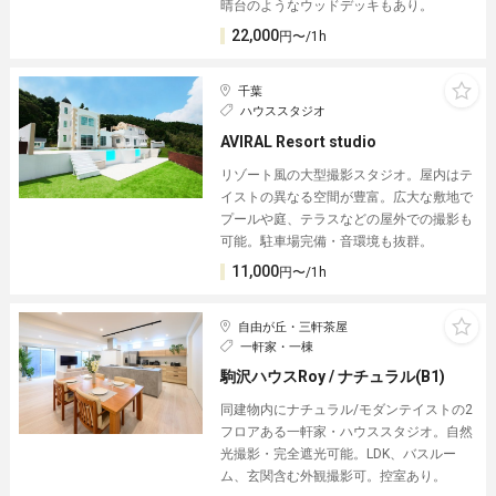
晴台のようなウッドデッキもあり。
22,000
円〜/1h
千葉
ハウススタジオ
AVIRAL Resort studio
リゾート風の大型撮影スタジオ。屋内はテ
イストの異なる空間が豊富。広大な敷地で
プールや庭、テラスなどの屋外での撮影も
可能。駐車場完備・音環境も抜群。
11,000
円〜/1h
自由が丘・三軒茶屋
一軒家・一棟
駒沢ハウスRoy / ナチュラル(B1)
同建物内にナチュラル/モダンテイストの2
フロアある一軒家・ハウススタジオ。自然
光撮影・完全遮光可能。LDK、バスルー
ム、玄関含む外観撮影可。控室あり。