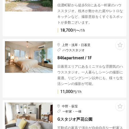
信濃町駅から徒歩5分にある一軒家のハウ
ススタジオ。枕木が敷かれた庭やレトロな
キッチンなど、撮影意欲をくすぐるスポッ
トが多数ございます。
18,700
円〜/1h
上野・浅草・日暮里
ハウススタジオ
846apartment / 1F
日暮里エリアにあるミニマルな雰囲気のハ
ウススタジオ。一人暮らしシーンの撮影に
最適。リビングシーン以外にも、様々な生
活シーンの撮影が可能。
11,000
円/1h
中野・荻窪
一軒家・一棟
Gスタジオ芦花公園
可動式の家具で演出が自由自在な一軒家ス