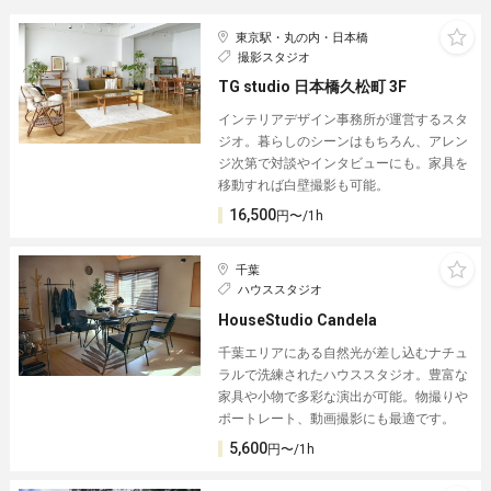
東京駅・丸の内・日本橋
撮影スタジオ
TG studio 日本橋久松町 3F
インテリアデザイン事務所が運営するスタ
ジオ。暮らしのシーンはもちろん、アレン
ジ次第で対談やインタビューにも。家具を
移動すれば白壁撮影も可能。
16,500
円〜/1h
千葉
ハウススタジオ
HouseStudio Candela
千葉エリアにある自然光が差し込むナチュ
ラルで洗練されたハウススタジオ。豊富な
家具や小物で多彩な演出が可能。物撮りや
ポートレート、動画撮影にも最適です。
5,600
円〜/1h