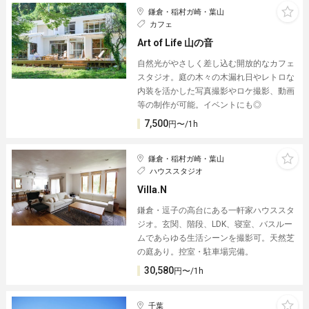
鎌倉・稲村ガ崎・葉山
カフェ
Art of Life 山の音
自然光がやさしく差し込む開放的なカフェ
スタジオ。庭の木々の木漏れ日やレトロな
内装を活かした写真撮影やロケ撮影、動画
等の制作が可能。イベントにも◎
7,500
円〜/1h
鎌倉・稲村ガ崎・葉山
ハウススタジオ
Villa.N
鎌倉・逗子の高台にある一軒家ハウススタ
ジオ。玄関、階段、LDK、寝室、バスルー
ムであらゆる生活シーンを撮影可。天然芝
の庭あり。控室・駐車場完備。
30,580
円〜/1h
千葉