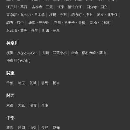
江戸川・葛西
吉祥寺・三鷹
江東・清澄白河
国分寺・国立
東京駅・丸の内・日本橋
板橋・赤羽
錦糸町・押上
足立・北千住
調布・府中
練馬・光が丘
立川・八王子・青梅
新橋・浜松町
お台場・豊洲・湾岸
町田・多摩
神奈川
横浜・みなとみらい
川崎・武蔵小杉
鎌倉・稲村ガ崎・葉山
神奈川 (その他)
関東
千葉
埼玉
茨城
群馬
栃木
関西
京都
大阪
滋賀
兵庫
中部
新潟
静岡
山梨
長野
愛知