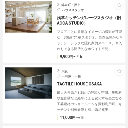
錦糸町・押上
ハウススタジオ
浅草キッチンガレージスタジオ（旧
ACCA STUDIO）
フロアごとに多彩なイメージの撮影が可能
な、3階建て1棟スタジオ。自然光豊かなキ
ッチン、シックな隠れ家的スペース、車入
れもできる開放的なホワイト空間。
9,900
円〜/1h
大阪
一軒家・一棟
TACTILE HOUSE OSAKA
最大天井高さ3.25mの静謐な空間。無垢材
や左官壁など経年による変化すら画になる
工芸建材のショールームを撮影利用可。キ
ッチンや別棟倉庫も有。備品充実。
11,000
円〜/1h