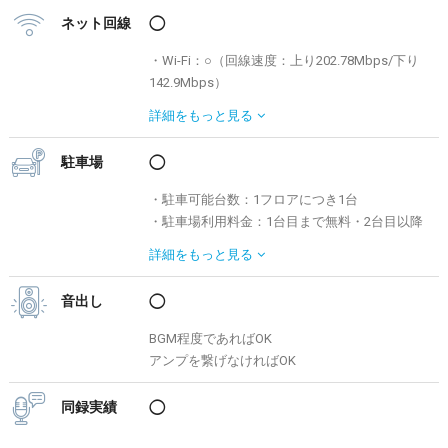
ネット回線
◯
・Wi-Fi：○（回線速度：上り202.78Mbps/下り
142.9Mbps）
・有線LAN接続：○（回線速度：上り
詳細を
もっと見る
202.78Mbps/下り142.9Mbps）
駐車場
◯
・駐車可能台数：1フロアにつき1台
・駐車場利用料金：1台目まで無料・2台目以降
は2,000円
詳細を
もっと見る
> その他周辺駐車場検索は「s-park」へ
音出し
◯
BGM程度であればOK
アンプを繋げなければOK
同録実績
◯