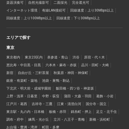
楽器演奏可
自然光撮影可
二面採光
完全遮光可
インターネット環境
有線LAN接続可
回線速度：上り30Mbps以上
回線速度：上り100Mbps以上
回線速度：下り30Mbps以上
エリアで探す
東京
東京都内
東京23区内
表参道・青山
渋谷
原宿・代々木
恵比寿・中目黒・目黒
六本木・麻布・赤坂
品川・田町・大崎
新宿
自由が丘・三軒茶屋
秋葉原・神田・神保町
銀座・有楽町・築地
池袋・巣鴨・駒込
下北沢・明大前・成城学園前
飯田橋・四ツ谷・神楽坂
上野・浅草・日暮里
中野・荻窪
蒲田・大森・羽田
葛飾・小岩
江戸川・葛西
吉祥寺・三鷹
江東・清澄白河
国分寺・国立
東京駅・丸の内・日本橋
板橋・赤羽
錦糸町・押上
足立・北千住
調布・府中
練馬・光が丘
立川・八王子・青梅
新橋・浜松町
お台場・豊洲・湾岸
町田・多摩