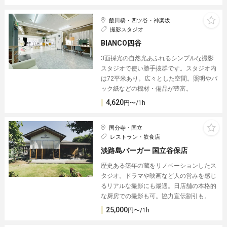
飯田橋・四ツ谷・神楽坂
撮影スタジオ
BIANCO四谷
3面採光の自然光あふれるシンプルな撮影
スタジオで使い勝手抜群です。スタジオ内
は72平米あり。広々とした空間。照明やバ
ック紙などの機材・備品が豊富。
4,620
円〜/1h
国分寺・国立
レストラン・飲食店
淡路島バーガー 国立谷保店
歴史ある築年の蔵をリノベーションしたス
タジオ。ドラマや映画など人の営みを感じ
るリアルな撮影にも最適。日店舗の本格的
な厨房での撮影も可。協力宣伝割引も。
25,000
円〜/1h