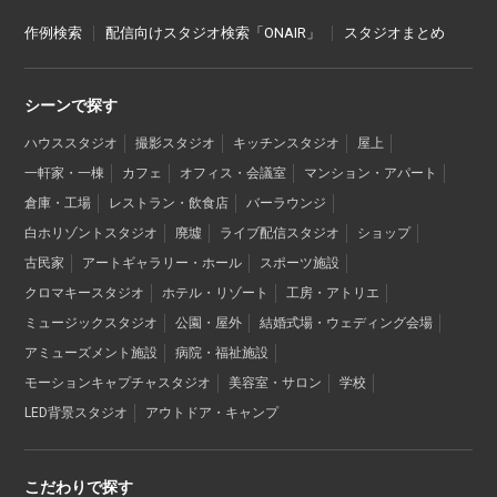
作例検索
配信向けスタジオ検索「ONAIR」
スタジオまとめ
シーンで探す
ハウススタジオ
撮影スタジオ
キッチンスタジオ
屋上
一軒家・一棟
カフェ
オフィス・会議室
マンション・アパート
倉庫・工場
レストラン・飲食店
バーラウンジ
白ホリゾントスタジオ
廃墟
ライブ配信スタジオ
ショップ
古民家
アートギャラリー・ホール
スポーツ施設
クロマキースタジオ
ホテル・リゾート
工房・アトリエ
ミュージックスタジオ
公園・屋外
結婚式場・ウェディング会場
アミューズメント施設
病院・福祉施設
モーションキャプチャスタジオ
美容室・サロン
学校
LED背景スタジオ
アウトドア・キャンプ
こだわりで探す