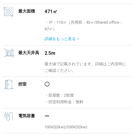
最大面積
471㎡
・1F：110㎡（共用部：43㎡/Shared office：
67㎡）
・2F：111㎡（Studio：88㎡/Conference-
詳細を
もっと見る
room：16㎡/fitting-room：7㎡）
・3F：132㎡（LD：78㎡/bed-room：25
最大天井高
2.5m
㎡/bath-room：16㎡/fitting・waiting-room：13
㎡）
最大値で記載されています。詳細はご内見時に
・ROOFTOP : 118㎡
ご確認ください。
控室
◯
・部屋数：2部屋
・控室利用料金：無料
電気容量
ー
100V(32kw)/200V(32kw)