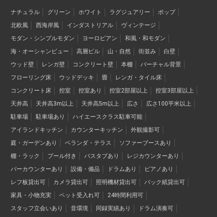
ナチュラル
グリーン
ホワイト
ラグジュアリー
ポップ
北欧風
西海岸風
インダストリアル
ヴィンテージ
モダン・シンプルモダン
ヨーロピアン
和風・和モダン
海・オーシャンビュー
高層ビル
山・自然
街並み
白壁
ウッド壁
レンガ壁
コンクリート壁
本棚
バーチャル背景
フローリング床
ウッドデッキ
畳
レンガ・タイル床
コンクリート床
控室
控室あり
控室2部屋以上
控室3部屋以上
天井高
天井高3m以上
天井高5m以上
広さ
広さ100平米以上
駐車場
駐車場あり
ハイエースクラス駐車可能
アイランドキッチン
カウンターキッチン
外観撮影可
庭・ガーデンあり
ベランダ・テラス
ソファーブースあり
棚・ラック
プール付き
バスタブあり
レジカウンターあり
バーカウンターあり
設備・備品
ドラムあり
ピアノあり
レフ板貸出可
カメラ貸出可
照明機材貸出可
バック紙貸出可
家具・小物充実
ペット受入れ可
24時間利用可
スタッフ立会いあり
音環境
同録実績あり
ドラム演奏可