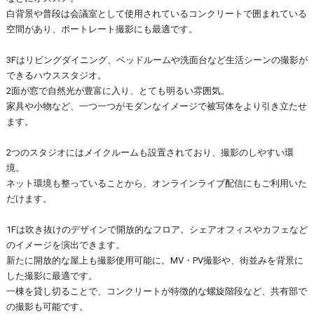
白背景や普段は会議室として使用されているコンクリートで囲まれている
空間があり、ポートレート撮影にも最適です。
3Fはリビングダイニング、ベッドルームや洗面台など生活シーンの撮影が
できるハウススタジオ。
2面が窓で自然光が豊富に入り、とても明るい雰囲気。
家具や小物など、一つ一つがモダンなイメージで被写体をより引き立たせ
ます。
2つのスタジオにはメイクルームも設置されており、撮影のしやすい環
境。
ネット環境も整っていることから、オンラインライブ配信にもご利用いた
だけます。
1Fは吹き抜けのデザインで開放的なフロア。シェアオフィスやカフェなど
のイメージを演出できます。
新たに開放的な屋上も撮影使用可能に。MV・PV撮影や、街並みを背景に
した撮影に最適です。
一棟を貸し切ることで、コンクリートが特徴的な螺旋階段など、共有部で
の撮影も可能です。