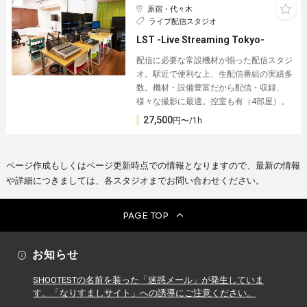
原宿・代々木
ライブ配信スタジオ
LST -Live Streaming Tokyo-
配信に必要な常設機材が揃った配信スタジ
オ。駅近で便利な上、生配信番組の実績多
数。機材・設備豊富だから配信・収録、
様々な撮影に最適。控室も有（4部屋）。
27,500
円〜/1h
ページ作成もしくはページ更新時点での情報となりますので、最新の情報
や詳細につきましては、各スタジオまでお問い合わせください。
PAGE TOP
お知らせ
SHOOTESTの名前を装った「迷惑メール」が発生していま
す。「なりすましサイト」への誘導にご注意ください。