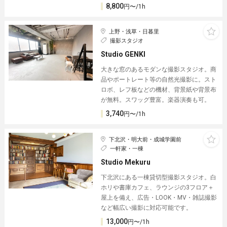
8,800
円〜/1h
上野・浅草・日暮里
撮影スタジオ
Studio GENKI
大きな窓のあるモダンな撮影スタジオ。商
品やポートレート等の自然光撮影に。スト
ロボ、レフ板などの機材、背景紙や背景布
が無料。スワッグ豊富。楽器演奏も可。
3,740
円〜/1h
下北沢・明大前・成城学園前
一軒家・一棟
Studio Mekuru
下北沢にある一棟貸切型撮影スタジオ。白
ホリや書庫カフェ、ラウンジの3フロア＋
屋上を備え、広告・LOOK・MV・雑誌撮影
など幅広い撮影に対応可能です。
13,000
円〜/1h