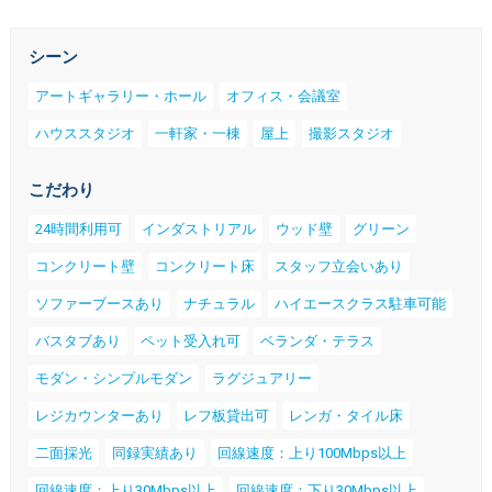
シーン
アートギャラリー・ホール
オフィス・会議室
ハウススタジオ
一軒家・一棟
屋上
撮影スタジオ
こだわり
24時間利用可
インダストリアル
ウッド壁
グリーン
コンクリート壁
コンクリート床
スタッフ立会いあり
ソファーブースあり
ナチュラル
ハイエースクラス駐車可能
バスタブあり
ペット受入れ可
ベランダ・テラス
モダン・シンプルモダン
ラグジュアリー
レジカウンターあり
レフ板貸出可
レンガ・タイル床
二面採光
同録実績あり
回線速度：上り100Mbps以上
回線速度：上り30Mbps以上
回線速度：下り30Mbps以上