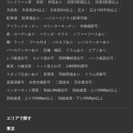
コンクリート床
控室
控室あり
控室2部屋以上
控室3部屋以上
天井高
天井高3m以上
天井高5m以上
広さ
広さ100平米以上
駐車場
駐車場あり
ハイエースクラス駐車可能
アイランドキッチン
カウンターキッチン
外観撮影可
庭・ガーデンあり
ベランダ・テラス
ソファーブースあり
棚・ラック
プール付き
バスタブあり
レジカウンターあり
バーカウンターあり
設備・備品
ドラムあり
ピアノあり
レフ板貸出可
カメラ貸出可
照明機材貸出可
バック紙貸出可
家具・小物充実
ペット受入れ可
24時間利用可
スタッフ立会いあり
音環境
同録実績あり
ドラム演奏可
楽器演奏可
自然光撮影可
二面採光
完全遮光可
インターネット環境
有線LAN接続可
回線速度：上り30Mbps以上
回線速度：上り100Mbps以上
回線速度：下り30Mbps以上
エリアで探す
東京