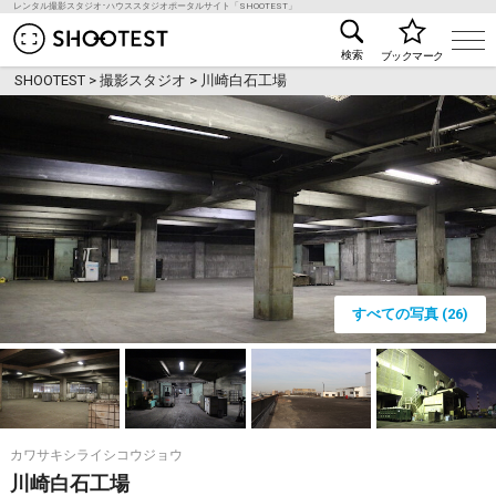
レンタル撮影スタジオ･ハウススタジオポータルサイト「SHOOTEST」
レンタル撮影スタジオ･ハウススタジオ検索のSHOO
検索
ブックマーク
SHOOTEST
>
撮影スタジオ
>
川崎白石工場
すべての写真 (26)
カワサキシライシコウジョウ
川崎白石工場