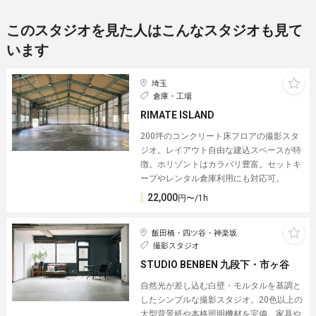
このスタジオを見た人はこんなスタジオも見て
います
埼玉
倉庫・工場
RIMATE ISLAND
200坪のコンクリート床フロアの撮影スタ
ジオ。レイアウト自由な建込スペースが特
徴。ホリゾントはカラバリ豊富。セットキ
ープやレンタル倉庫利用にも対応可。
22,000
円〜/1h
飯田橋・四ツ谷・神楽坂
撮影スタジオ
STUDIO BENBEN 九段下・市ヶ谷
自然光が差し込む白壁・モルタルを基調と
したシンプルな撮影スタジオ。20色以上の
大型背景紙や本格照明機材を完備。家具や