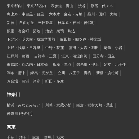
東京都内
東京23区内
表参道・青山
渋谷
原宿・代々木
恵比寿・中目黒・目黒
六本木・麻布・赤坂
品川・田町・大崎
新宿
自由が丘・三軒茶屋
秋葉原・神田・神保町
銀座・有楽町・築地
池袋・巣鴨・駒込
下北沢・明大前・成城学園前
飯田橋・四ツ谷・神楽坂
上野・浅草・日暮里
中野・荻窪
蒲田・大森・羽田
葛飾・小岩
江戸川・葛西
吉祥寺・三鷹
江東・清澄白河
国分寺・国立
東京駅・丸の内・日本橋
板橋・赤羽
錦糸町・押上
足立・北千住
調布・府中
練馬・光が丘
立川・八王子・青梅
新橋・浜松町
お台場・豊洲・湾岸
町田・多摩
神奈川
横浜・みなとみらい
川崎・武蔵小杉
鎌倉・稲村ガ崎・葉山
神奈川 (その他)
関東
千葉
埼玉
茨城
群馬
栃木