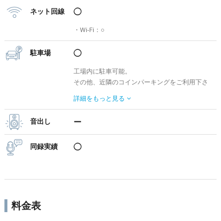
ネット回線
◯
・Wi-Fi：○
駐車場
◯
工場内に駐車可能。
その他、近隣のコインパーキングをご利用下さ
い。
詳細を
もっと見る
音出し
ー
同録実績
◯
料金表