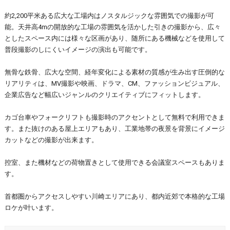
約2,200平米ある広大な工場内はノスタルジックな雰囲気での撮影が可
能。天井高4mの開放的な工場の雰囲気を活かした引きの撮影から、広々
としたスペース内には様々な区画があり、随所にある機械などを使用して
普段撮影のしにくいイメージの演出も可能です。
無骨な鉄骨、広大な空間、経年変化による素材の質感が生み出す圧倒的な
リアリティは、MV撮影や映画、ドラマ、CM、ファッションビジュアル、
企業広告など幅広いジャンルのクリエイティブにフィットします。
カゴ台車やフォークリフトも撮影時のアクセントとして無料で利用できま
す。また抜けのある屋上エリアもあり、工業地帯の夜景を背景にイメージ
カットなどの撮影が出来ます。
控室、また機材などの荷物置きとして使用できる会議室スペースもありま
す。
首都圏からアクセスしやすい川崎エリアにあり、都内近郊で本格的な工場
ロケが叶います。