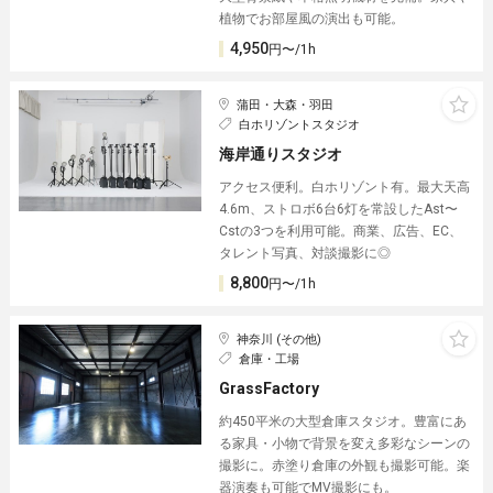
植物でお部屋風の演出も可能。
4,950
円〜/1h
蒲田・大森・羽田
白ホリゾントスタジオ
海岸通りスタジオ
アクセス便利。白ホリゾント有。最大天高
4.6m、ストロボ6台6灯を常設したAst〜
Cstの3つを利用可能。商業、広告、EC、
タレント写真、対談撮影に◎
8,800
円〜/1h
神奈川 (その他)
倉庫・工場
GrassFactory
約450平米の大型倉庫スタジオ。豊富にあ
る家具・小物で背景を変え多彩なシーンの
撮影に。赤塗り倉庫の外観も撮影可能。楽
器演奏も可能でMV撮影にも。