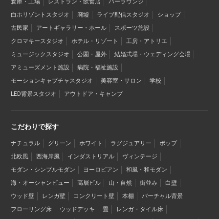
倉庫・工場
レストラン・飲食店
バーラウンジ
白ホリゾントスタジオ
廃墟
ライブ配信スタジオ
ショップ
古民家
アートギャラリー・ホール
スポーツ施設
クロマキースタジオ
ホテル・リゾート
工房・アトリエ
ミュージックスタジオ
公園・屋外
結婚式場・ウェディング会場
アミューズメント施設
病院・福祉施設
モーションキャプチャスタジオ
美容室・サロン
学校
LED背景スタジオ
アウトドア・キャンプ
こだわりで探す
ナチュラル
グリーン
ホワイト
ラグジュアリー
ポップ
北欧風
西海岸風
インダストリアル
ヴィンテージ
モダン・シンプルモダン
ヨーロピアン
和風・和モダン
海・オーシャンビュー
高層ビル
山・自然
街並み
白壁
ウッド壁
レンガ壁
コンクリート壁
本棚
バーチャル背景
フローリング床
ウッドデッキ
畳
レンガ・タイル床