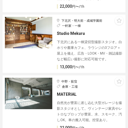
22,000
円〜/1h
下北沢・明大前・成城学園前
一軒家・一棟
Studio Mekuru
下北沢にある一棟貸切型撮影スタジオ。白
ホリや書庫カフェ、ラウンジの3フロア＋
屋上を備え、広告・LOOK・MV・雑誌撮影
など幅広い撮影に対応可能です。
13,000
円〜/1h
中野・荻窪
倉庫・工場
MATERIAL︎
自然光が豊富に差し込む大型ガレージを撮
影スタジオとして。ヴィンテージ家具やレ
トロなプロップが豊富。水、スモーク、汚
しOK。車の搬入可能。控室あり。
22,000