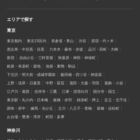
エリアで探す
東京
東京都内
東京23区内
表参道・青山
渋谷
原宿・代々木
恵比寿・中目黒・目黒
六本木・麻布・赤坂
品川・田町・大崎
新宿
自由が丘・三軒茶屋
秋葉原・神田・神保町
銀座・有楽町・築地
池袋・巣鴨・駒込
下北沢・明大前・成城学園前
飯田橋・四ツ谷・神楽坂
上野・浅草・日暮里
中野・荻窪
蒲田・大森・羽田
葛飾・小岩
江戸川・葛西
吉祥寺・三鷹
江東・清澄白河
国分寺・国立
東京駅・丸の内・日本橋
板橋・赤羽
錦糸町・押上
足立・北千住
調布・府中
練馬・光が丘
立川・八王子・青梅
新橋・浜松町
お台場・豊洲・湾岸
町田・多摩
神奈川