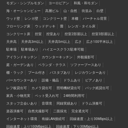
モダン・シンプルモダン
ヨーロピアン
和風・和モダン
海・オーシャンビュー
高層ビル
山・自然
街並み
白壁
ウッド壁
レンガ壁
コンクリート壁
本棚
バーチャル背景
フローリング床
ウッドデッキ
畳
レンガ・タイル床
コンクリート床
控室
控室あり
控室2部屋以上
控室3部屋以上
天井高
天井高3m以上
天井高5m以上
広さ
広さ100平米以上
駐車場
駐車場あり
ハイエースクラス駐車可能
アイランドキッチン
カウンターキッチン
外観撮影可
庭・ガーデンあり
ベランダ・テラス
ソファーブースあり
棚・ラック
プール付き
バスタブあり
レジカウンターあり
バーカウンターあり
設備・備品
ドラムあり
ピアノあり
レフ板貸出可
カメラ貸出可
照明機材貸出可
バック紙貸出可
家具・小物充実
ペット受入れ可
24時間利用可
スタッフ立会いあり
音環境
同録実績あり
ドラム演奏可
楽器演奏可
自然光撮影可
二面採光
完全遮光可
インターネット環境
有線LAN接続可
回線速度：上り30Mbps以上
回線速度：上り100Mbps以上
回線速度：下り30Mbps以上