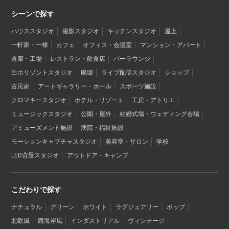
シーンで探す
ハウススタジオ
撮影スタジオ
キッチンスタジオ
屋上
一軒家・一棟
カフェ
オフィス・会議室
マンション・アパート
倉庫・工場
レストラン・飲食店
バーラウンジ
白ホリゾントスタジオ
廃墟
ライブ配信スタジオ
ショップ
古民家
アートギャラリー・ホール
スポーツ施設
クロマキースタジオ
ホテル・リゾート
工房・アトリエ
ミュージックスタジオ
公園・屋外
結婚式場・ウェディング会場
アミューズメント施設
病院・福祉施設
モーションキャプチャスタジオ
美容室・サロン
学校
LED背景スタジオ
アウトドア・キャンプ
こだわりで探す
ナチュラル
グリーン
ホワイト
ラグジュアリー
ポップ
北欧風
西海岸風
インダストリアル
ヴィンテージ