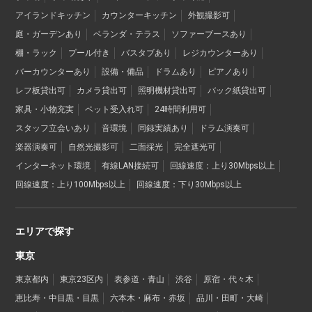
アイランドキッチン
カウンターキッチン
外観撮影可
庭・ガーデンあり
ベランダ・テラス
ソファーブースあり
棚・ラック
プール付き
バスタブあり
レジカウンターあり
バーカウンターあり
設備・備品
ドラムあり
ピアノあり
レフ板貸出可
カメラ貸出可
照明機材貸出可
バック紙貸出可
家具・小物充実
ペット受入れ可
24時間利用可
スタッフ立会いあり
音環境
同録実績あり
ドラム演奏可
楽器演奏可
自然光撮影可
二面採光
完全遮光可
インターネット環境
有線LAN接続可
回線速度：上り30Mbps以上
回線速度：上り100Mbps以上
回線速度：下り30Mbps以上
エリアで探す
東京
東京都内
東京23区内
表参道・青山
渋谷
原宿・代々木
恵比寿・中目黒・目黒
六本木・麻布・赤坂
品川・田町・大崎