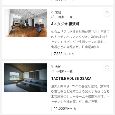
宮城
一軒家・一棟
Aスタジオ 福沢町
仙台エリアにある自然光が降り注ぐ戸建て
のキッチンハウススタジオ。2台の本格キ
ッチンやリビングで生活シーンの撮影に。
食器などの備品多数。駐車場3台有。
7,333
円〜/1h
大阪
一軒家・一棟
TACTILE HOUSE OSAKA
最大天井高さ3.25mの静謐な空間。無垢材
や左官壁など経年による変化すら画になる
工芸建材のショールームを撮影利用可。キ
ッチンや別棟倉庫も有。備品充実。
11,000
円〜/1h