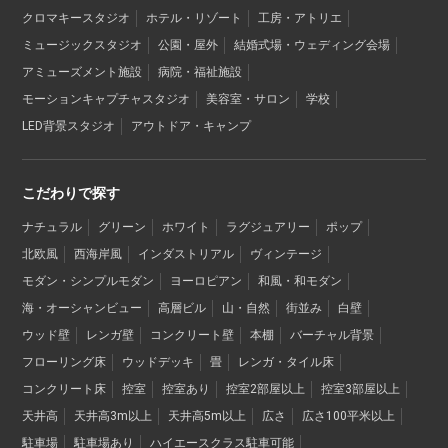
クロマキースタジオ
ホテル・リゾート
工房・アトリエ
ミュージックスタジオ
公園・屋外
結婚式場・ウェディング会場
アミューズメント施設
病院・福祉施設
モーションキャプチャスタジオ
美容室・サロン
学校
LED背景スタジオ
アウトドア・キャンプ
こだわりで探す
ナチュラル
グリーン
ホワイト
ラグジュアリー
ポップ
北欧風
西海岸風
インダストリアル
ヴィンテージ
モダン・シンプルモダン
ヨーロピアン
和風・和モダン
海・オーシャンビュー
高層ビル
山・自然
街並み
白壁
ウッド壁
レンガ壁
コンクリート壁
本棚
バーチャル背景
フローリング床
ウッドデッキ
畳
レンガ・タイル床
コンクリート床
控室
控室あり
控室2部屋以上
控室3部屋以上
天井高
天井高3m以上
天井高5m以上
広さ
広さ100平米以上
駐車場
駐車場あり
ハイエースクラス駐車可能