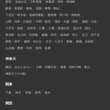
新宿
自由が丘・三軒茶屋
秋葉原・神田・神保町
銀座・有楽町・築地
池袋・巣鴨・駒込
下北沢・明大前・成城学園前
飯田橋・四ツ谷・神楽坂
上野・浅草・日暮里
中野・荻窪
蒲田・大森・羽田
葛飾・小岩
江戸川・葛西
吉祥寺・三鷹
江東・清澄白河
国分寺・国立
東京駅・丸の内・日本橋
板橋・赤羽
錦糸町・押上
足立・北千住
調布・府中
練馬・光が丘
立川・八王子・青梅
新橋・浜松町
お台場・豊洲・湾岸
町田・多摩
神奈川
横浜・みなとみらい
川崎・武蔵小杉
鎌倉・稲村ガ崎・葉山
神奈川 (その他)
関東
千葉
埼玉
茨城
群馬
栃木
関西