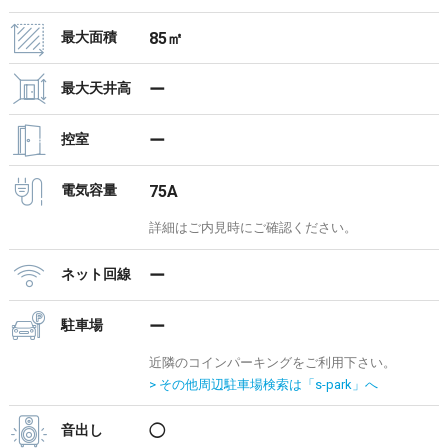
最大面積
85㎡
最大天井高
ー
控室
ー
電気容量
75A
詳細はご内見時にご確認ください。
ネット回線
ー
駐車場
ー
近隣のコインパーキングをご利用下さい。
> その他周辺駐車場検索は「s-park」へ
音出し
◯