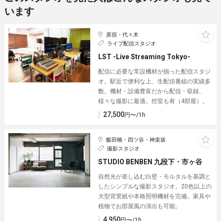
います
原宿・代々木
ライブ配信スタジオ
LST -Live Streaming Tokyo-
配信に必要な常設機材が揃った配信スタジ
オ。駅近で便利な上、生配信番組の実績多
数。機材・設備豊富だから配信・収録、
様々な撮影に最適。控室も有（4部屋）。
27,500
円〜/1h
飯田橋・四ツ谷・神楽坂
撮影スタジオ
STUDIO BENBEN 九段下・市ヶ谷
自然光が差し込む白壁・モルタルを基調と
したシンプルな撮影スタジオ。20色以上の
大型背景紙や本格照明機材を完備。家具や
植物でお部屋風の演出も可能。
4,950
円〜/1h