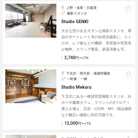
上野・浅草・日暮里
撮影スタジオ
Studio GENKI
大きな窓のあるモダンな撮影スタジオ。商
品やポートレート等の自然光撮影に。スト
ロボ、レフ板などの機材、背景紙や背景布
が無料。スワッグ豊富。楽器演奏も可。
3,740
円〜/1h
下北沢・明大前・成城学園前
一軒家・一棟
Studio Mekuru
下北沢にある一棟貸切型撮影スタジオ。白
ホリや書庫カフェ、ラウンジの3フロア＋
屋上を備え、広告・LOOK・MV・雑誌撮影
など幅広い撮影に対応可能です。
13,000
円〜/1h