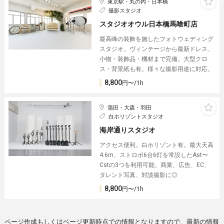
東京駅・丸の内・日本橋
撮影スタジオ
スタジオオウル日本橋馬喰町店
最高峰の装飾を施したフォトウェディング
スタジオ。ヴィンテージから最新ドレス、
小物・装飾品・機材まで完備。大型クロ
ス・背景紙も有。様々な撮影用途に対応。
8,800
円〜/1h
蒲田・大森・羽田
白ホリゾントスタジオ
海岸通りスタジオ
アクセス便利。白ホリゾント有。最大天高
4.6m、ストロボ6台6灯を常設したAst〜
Cstの3つを利用可能。商業、広告、EC、
タレント写真、対談撮影に◎
8,800
円〜/1h
ページ作成もしくはページ更新時点での情報となりますので、最新の情報