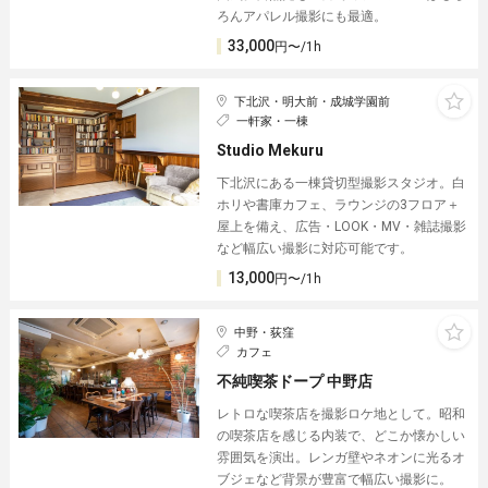
ろんアパレル撮影にも最適。
33,000
円〜/1h
下北沢・明大前・成城学園前
一軒家・一棟
Studio Mekuru
下北沢にある一棟貸切型撮影スタジオ。白
ホリや書庫カフェ、ラウンジの3フロア＋
屋上を備え、広告・LOOK・MV・雑誌撮影
など幅広い撮影に対応可能です。
13,000
円〜/1h
中野・荻窪
カフェ
不純喫茶ドープ 中野店
レトロな喫茶店を撮影ロケ地として。昭和
の喫茶店を感じる内装で、どこか懐かしい
雰囲気を演出。レンガ壁やネオンに光るオ
ブジェなど背景が豊富で幅広い撮影に。