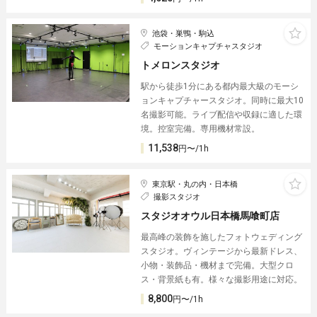
池袋・巣鴨・駒込
モーションキャプチャスタジオ
トメロンスタジオ
駅から徒歩1分にある都内最大級のモーシ
ョンキャプチャースタジオ。同時に最大10
名撮影可能。ライブ配信や収録に適した環
境。控室完備。専用機材常設。
11,538
円〜/1h
東京駅・丸の内・日本橋
撮影スタジオ
スタジオオウル日本橋馬喰町店
最高峰の装飾を施したフォトウェディング
スタジオ。ヴィンテージから最新ドレス、
小物・装飾品・機材まで完備。大型クロ
ス・背景紙も有。様々な撮影用途に対応。
8,800
円〜/1h