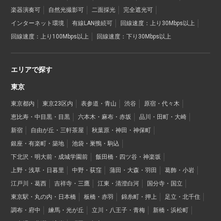
楽器演奏可
自然光撮影可
二面採光
完全遮光可
インターネット環境
有線LAN接続可
回線速度：上り30Mbps以上
回線速度：上り100Mbps以上
回線速度：下り30Mbps以上
エリアで探す
東京
東京都内
東京23区内
表参道・青山
渋谷
原宿・代々木
恵比寿・中目黒・目黒
六本木・麻布・赤坂
品川・田町・大崎
新宿
自由が丘・三軒茶屋
秋葉原・神田・神保町
銀座・有楽町・築地
池袋・巣鴨・駒込
下北沢・明大前・成城学園前
飯田橋・四ツ谷・神楽坂
上野・浅草・日暮里
中野・荻窪
蒲田・大森・羽田
葛飾・小岩
江戸川・葛西
吉祥寺・三鷹
江東・清澄白河
国分寺・国立
東京駅・丸の内・日本橋
板橋・赤羽
錦糸町・押上
足立・北千住
調布・府中
練馬・光が丘
立川・八王子・青梅
新橋・浜松町