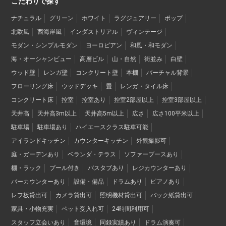
こだわりで探す
ナチュラル
グリーン
ホワイト
ラグジュアリー
ポップ
北欧風
西海岸風
インダストリアル
ヴィンテージ
モダン・シンプルモダン
ヨーロピアン
和風・和モダン
海・オーシャンビュー
高層ビル
山・自然
街並み
白壁
ウッド壁
レンガ壁
コンクリート壁
本棚
バーチャル背景
フローリング床
ウッドデッキ
畳
レンガ・タイル床
コンクリート床
控室
控室あり
控室2部屋以上
控室3部屋以上
天井高
天井高3m以上
天井高5m以上
広さ
広さ100平米以上
駐車場
駐車場あり
ハイエースクラス駐車可能
アイランドキッチン
カウンターキッチン
外観撮影可
庭・ガーデンあり
ベランダ・テラス
ソファーブースあり
棚・ラック
プール付き
バスタブあり
レジカウンターあり
バーカウンターあり
設備・備品
ドラムあり
ピアノあり
レフ板貸出可
カメラ貸出可
照明機材貸出可
バック紙貸出可
家具・小物充実
ペット受入れ可
24時間利用可
スタッフ立会いあり
音環境
同録実績あり
ドラム演奏可