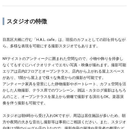
スタジオの特徴
目黒区大橋に佇む「H.A.L. cafe」は、現役のカフェとしての顔を持ちなが
ら、多様な表現を可能にする撮影スタジオでもあります。
NYテイストのアンティークに囲まれた空間なので、小物や飾りを持参し
なくてもすぐにハイクオリティでエモい写真・映像が撮れます。撮影可能
エリアは店内2フロアとオープンテラス、店内から上がれる屋上スペース
があり、1階から屋上まで様々な角度からの撮影が可能です。
アンティーク家具を背景にした静物撮影やポートレート、カフェ空間を活
かした人物撮影、テラス席でのワンシーン、雑誌・カタログ撮影はもちろ
んのこと、オープンテラスを屋上から俯瞰で撮影する演出もOK。楽器演
奏を伴う撮影も可能です。
スタジオは朝6時から受け入れOKですが、周辺は居住施設が多いため、朝
方や夜間の大きな音出し撮影等は事前にご相談ください。また、スタジオ
自体は1階のベーグル店の上なので、撮影内容の漏洩や見学者の整理など