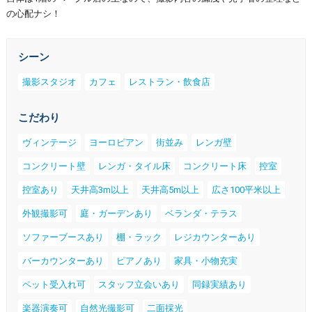
の心配ナシ！
シーン
撮影スタジオ
カフェ
レストラン・飲食店
こだわり
ヴィンテージ
ヨーロピアン
街並み
レンガ壁
コンクリート壁
レンガ・タイル床
コンクリート床
控室
控室あり
天井高3m以上
天井高5m以上
広さ100平米以上
外観撮影可
庭・ガーデンあり
ベランダ・テラス
ソファーブースあり
棚・ラック
レジカウンターあり
バーカウンターあり
ピアノあり
家具・小物充実
ペット受入れ可
スタッフ立会いあり
同録実績あり
楽器演奏可
自然光撮影可
二面採光