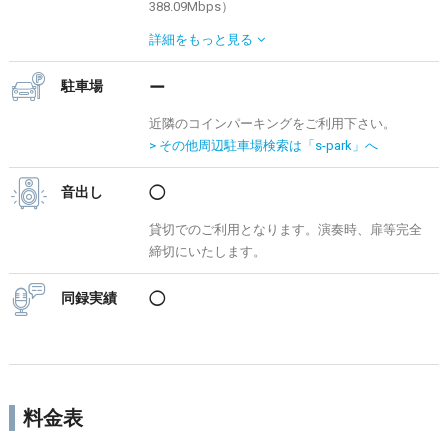
388.09Mbps）
・有線LAN接続：なし
詳細を
もっと見る
駐車場
ー
近隣のコインパーキングをご利用下さい。
> その他周辺駐車場検索は「s-park」へ
音出し
◯
貸切でのご利用となります。演奏時、扉等完全
締切にいたします。
同録実績
◯
料金表