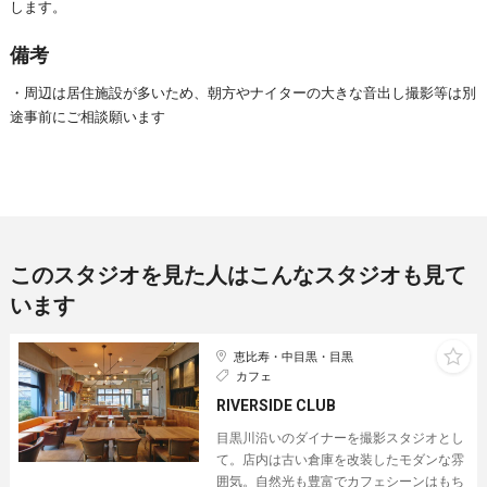
します。
備考
・周辺は居住施設が多いため、朝方やナイターの大きな音出し撮影等は別
途事前にご相談願います
このスタジオを見た人はこんなスタジオも見て
います
恵比寿・中目黒・目黒
カフェ
RIVERSIDE CLUB
目黒川沿いのダイナーを撮影スタジオとし
て。店内は古い倉庫を改装したモダンな雰
囲気。自然光も豊富でカフェシーンはもち