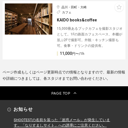
品川・田町・大崎
カフェ
KAIDO books&coffee
15,000冊あるブックカフェを撮影スタジオ
として。1Fの路面カフェスペース、本棚が
並ぶ2Fで撮影可。外観・キッチン撮影も
可。食事・ドリンクの提供有。
11,000
円〜/1h
ページ作成もしくはページ更新時点での情報となりますので、最新の情報
や詳細につきましては、各スタジオまでお問い合わせください。
PAGE TOP
お知らせ
SHOOTESTの名前を装った「迷惑メール」が発生していま
す。「なりすましサイト」への誘導にご注意ください。