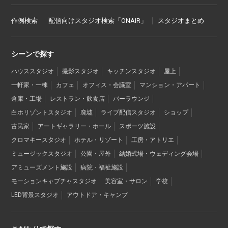
作例検索
配信向けスタジオ検索「ONAIR」
スタジオまとめ
シーンで探す
ハウススタジオ
撮影スタジオ
キッチンスタジオ
屋上
一軒家・一棟
カフェ
オフィス・会議室
マンション・アパート
倉庫・工場
レストラン・飲食店
バーラウンジ
白ホリゾントスタジオ
廃墟
ライブ配信スタジオ
ショップ
古民家
アートギャラリー・ホール
スポーツ施設
クロマキースタジオ
ホテル・リゾート
工房・アトリエ
ミュージックスタジオ
公園・屋外
結婚式場・ウェディング会場
アミューズメント施設
病院・福祉施設
モーションキャプチャスタジオ
美容室・サロン
学校
LED背景スタジオ
アウトドア・キャンプ