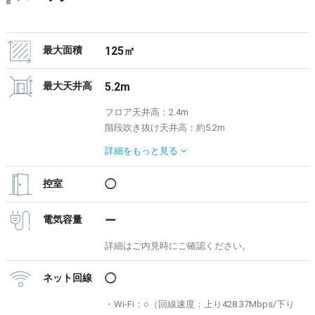
最大面積
125㎡
最大天井高
5.2m
フロア天井高：2.4m
階段吹き抜け天井高：約5.2m
最大値で記載されています。詳細はご内見時に
詳細を
もっと見る
ご確認ください。
控室
◯
電気容量
ー
詳細はご内見時にご確認ください。
ネット回線
◯
・Wi-Fi：○（回線速度：上り428.37Mbps/下り