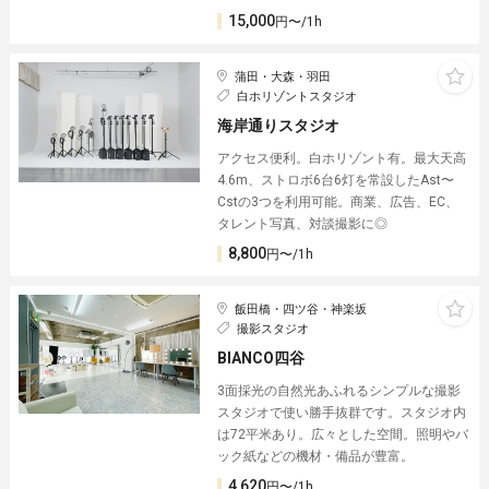
15,000
円〜/1h
蒲田・大森・羽田
白ホリゾントスタジオ
海岸通りスタジオ
アクセス便利。白ホリゾント有。最大天高
4.6m、ストロボ6台6灯を常設したAst〜
Cstの3つを利用可能。商業、広告、EC、
タレント写真、対談撮影に◎
8,800
円〜/1h
飯田橋・四ツ谷・神楽坂
撮影スタジオ
BIANCO四谷
3面採光の自然光あふれるシンプルな撮影
スタジオで使い勝手抜群です。スタジオ内
は72平米あり。広々とした空間。照明やバ
ック紙などの機材・備品が豊富。
4,620
円〜/1h