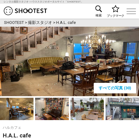
レンタル撮影スタジオ･ハウススタジオポータルサイト「SHOOTEST」
レンタル撮影スタジオ･ハウススタジオ検索のSHOO
検索
ブックマーク
SHOOTEST
>
撮影スタジオ
>
H.A.L. cafe
すべての写真 (30)
ハルカフェ
H.A.L. cafe