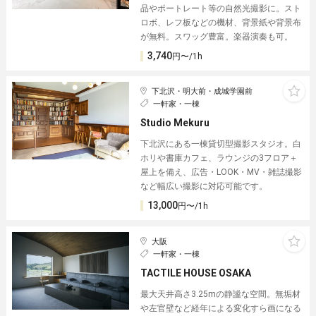
品やポートレート等の自然光撮影に。スト
ロボ、レフ板などの機材、背景紙や背景布
が無料。スワッグ豊富。楽器演奏も可。
3,740
円〜/1h
下北沢・明大前・成城学園前
一軒家・一棟
Studio Mekuru
下北沢にある一棟貸切型撮影スタジオ。白
ホリや書庫カフェ、ラウンジの3フロア＋
屋上を備え、広告・LOOK・MV・雑誌撮影
など幅広い撮影に対応可能です。
13,000
円〜/1h
大阪
一軒家・一棟
TACTILE HOUSE OSAKA
最大天井高さ3.25mの静謐な空間。無垢材
や左官壁など経年による変化すら画になる