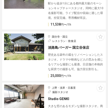
駅から徒歩1分にある都内最大級のモーシ
ョンキャプチャースタジオ。同時に最大10
名撮影可能。ライブ配信や収録に適した環
境。控室完備。専用機材常設。
11,538
円〜/1h
国分寺・国立
レストラン・飲食店
淡路島バーガー 国立谷保店
歴史ある築年の蔵をリノベーションしたス
タジオ。ドラマや映画など人の営みを感じ
るリアルな撮影にも最適。日店舗の本格的
な厨房での撮影も可。協力宣伝割引も。
25,000
円〜/1h
上野・浅草・日暮里
撮影スタジオ
Studio GENKI
大きな窓のあるモダンな撮影スタジオ。商