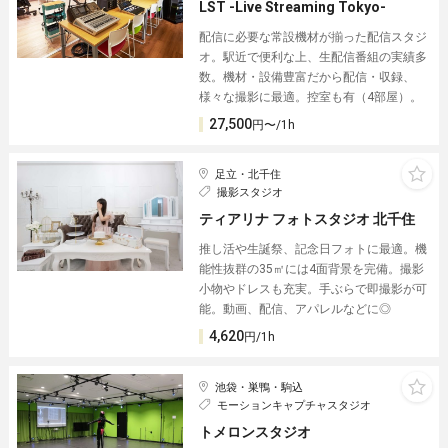
LST -Live Streaming Tokyo-
配信に必要な常設機材が揃った配信スタジ
オ。駅近で便利な上、生配信番組の実績多
数。機材・設備豊富だから配信・収録、
様々な撮影に最適。控室も有（4部屋）。
27,500
円〜/1h
足立・北千住
撮影スタジオ
ティアリナ フォトスタジオ 北千住
推し活や生誕祭、記念日フォトに最適。機
能性抜群の35㎡には4面背景を完備。撮影
小物やドレスも充実。手ぶらで即撮影が可
能。動画、配信、アパレルなどに◎
4,620
円/1h
池袋・巣鴨・駒込
モーションキャプチャスタジオ
トメロンスタジオ